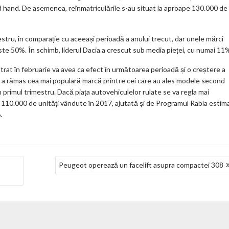
 hand. De asemenea, reînmatriculările s-au situat la aproape 130.000 de
mestru, în comparație cu aceeași perioadă a anului trecut, dar unele mărci
ste 50%. În schimb, liderul Dacia a crescut sub media pieței, cu numai 11
strat în februarie va avea ca efect în următoarea perioadă și o creștere a
en a rămas cea mai populară marcă printre cei care au ales modele second
n primul trimestru. Dacă piața autovehiculelor rulate se va regla mai
i 110.000 de unități vândute în 2017, ajutată și de Programul Rabla estim
.
Peugeot operează un facelift asupra compactei 308