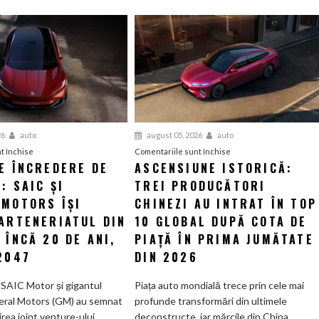
26
auto
august 05, 2026
auto
pentru
pentru
t închise
Comentariile sunt închise
E ÎNCREDERE DE
ASCENSIUNE ISTORICĂ:
Un
Ascensiune
: SAIC ȘI
vot
TREI PRODUCĂTORI
istorică:
de
Trei
 MOTORS ÎȘI
CHINEZI AU INTRAT ÎN TOP
încredere
producători
PARTENERIATUL DIN
10 GLOBAL DUPĂ COTA DE
de
chinezi
 ÎNCĂ 20 DE ANI,
PIAȚĂ ÎN PRIMA JUMĂTATE
miliarde:
au
2047
DIN 2026
SAIC
intrat
și
în
 SAIC Motor și gigantul
Piața auto mondială trece prin cele mai
General
Top
eral Motors (GM) au semnat
profunde transformări din ultimele
Motors
10
irea joint venture-ului...
deconstructe, iar mărcile din China...