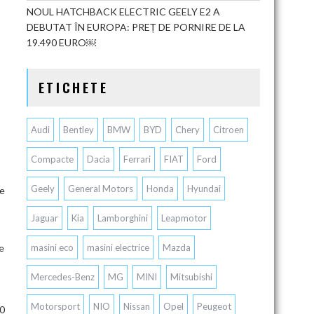
NOUL HATCHBACK ELECTRIC GEELY E2 A
DEBUTAT ÎN EUROPA: PREȚ DE PORNIRE DE LA
19.490 EURO￼
ETICHETE
Audi
Bentley
BMW
BYD
Chery
Citroen
Compacte
Dacia
Ferrari
FIAT
Ford
Geely
General Motors
Honda
Hyundai
de
Jaguar
Kia
Lamborghini
Leapmotor
re
masini eco
masini electrice
Mazda
Mercedes-Benz
MG
MINI
Mitsubishi
Motorsport
NIO
Nissan
Opel
Peugeot
00