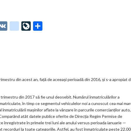
O
V
g
Li
P
t
K
o
ve
ar
o
o
Jo
ta
o
gl
ur
je
.
e_
n
az
co
b
al
ă
m
o
trimestru din acest an, față de aceeași perioadă din 2016, și s-a apropiat 
o
l trimestru din 2017 să fie unul deosebit. Numărul înmatriculărilor a
k
reînmatriculate, în timp ce segmentul vehiculelor noi a cunoscut cea mai ma
m
l înmatriculării mașinilor aflate la vânzare în parcurile comercianților auto,
 ani. Comparând atât datele publice oferite de Direcția Regim Permise de
ar
te înregistrate în primele trei luni ale anului versus perioada ianuarie —
ks
rat recorduri la toate categoriile. Astfel, au fost înmatriculate peste 22.0