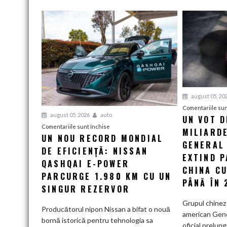
august 05, 20
Comentariile sun
august 05, 2026
auto
UN VOT D
pentru
Comentariile sunt închise
MILIARDE
UN NOU RECORD MONDIAL
Un
GENERAL
DE EFICIENȚĂ: NISSAN
nou
EXTIND 
record
QASHQAI E-POWER
CHINA CU
mondial
PARCURGE 1.980 KM CU UN
PÂNĂ ÎN 
de
SINGUR REZERVOR
eficiență:
Grupul chinez
Nissan
Producătorul nipon Nissan a bifat o nouă
american Gen
Qashqai
bornă istorică pentru tehnologia sa
oficial prelung
e-