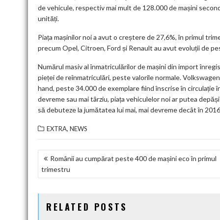
de vehicule, respectiv mai mult de 128.000 de mașini second
unități.
Piața mașinilor noi a avut o creștere de 27,6%, în primul tri
precum Opel, Citroen, Ford și Renault au avut evoluții de pe
Numărul masiv al înmatriculărilor de mașini din import înregi
pieței de reînmatriculări, peste valorile normale. Volkswag
hand, peste 34.000 de exemplare fiind înscrise în circulație î
devreme sau mai târziu, piața vehiculelor noi ar putea depăș
să debuteze la jumătatea lui mai, mai devreme decât în 2016
,
EXTRA
NEWS
NAVIGARE
Românii au cumpărat peste 400 de mașini eco în primul
trimestru
ÎN
ARTICOLE
RELATED POSTS