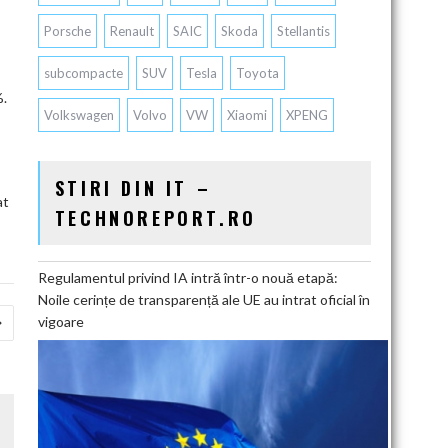
Porsche
Renault
SAIC
Skoda
Stellantis
subcompacte
SUV
Tesla
Toyota
%.
Volkswagen
Volvo
VW
Xiaomi
XPENG
STIRI DIN IT –
at
TECHNOREPORT.RO
Regulamentul privind IA intră într-o nouă etapă:
Noile cerințe de transparență ale UE au intrat oficial în
vigoare