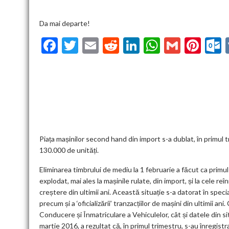
Da mai departe!
F
T
E
R
Li
W
G
Pi
ac
w
m
e
n
h
m
nt
u
e
itt
ai
d
ke
at
ai
er
l
b
er
l
di
dI
s
l
es
o
t
n
A
t
k
o
p
k
p
Piața mașinilor second hand din import s-a dublat, în primul 
130.000 de unități.
Eliminarea timbrului de mediu la 1 februarie a făcut ca primu
explodat, mai ales la mașinile rulate, din import, și la cele 
creștere din ultimii ani. Această situație s-a datorat în specia
precum și a ‘oficializării’ tranzacțiilor de mașini din ultimii
Conducere și Înmatriculare a Vehiculelor, cât și datele din si
martie 2016, a rezultat că, în primul trimestru, s-au înregist