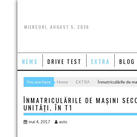
Skip
to
content
MIERCURI, AUGUST 5, 2026
NEWS
DRIVE TEST
EXTRA
BLOG
You are here
Home
EXTRA
Înmatriculările de ma
ÎNMATRICULĂRILE DE MAȘINI SEC
UNITĂȚI, ÎN T1
mai 4, 2017
auto