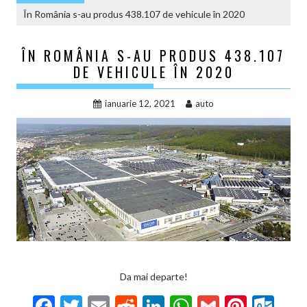
În România s-au produs 438.107 de vehicule în 2020
ÎN ROMÂNIA S-AU PRODUS 438.107
DE VEHICULE ÎN 2020
ianuarie 12, 2021
auto
Da mai departe!
F
T
E
R
Li
W
G
Pi
O