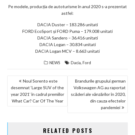
Pe modele, producția de autoturisme în anul 2020 s-a prezentat
astfel:
DACIA Duster – 183.286 unitati
FORD EcoSport și FORD Puma – 179.008 unitati
DACIA Sandero – 36.416 unitati
DACIA Logan – 30.834 unitati
DACIA Logan MCV – 8.663 unitati
,
NEWS
Dacia
Ford
NAVIGARE
Noul Sorento este
Brandurile grupului german
desemnat ‘Large SUV of the
Volkswagen AG au raportat
ÎN
year 2021’ în cadrul premiilor
scăderi ale vânzărilor în 2020,
ARTICOLE
What Car? Car Of The Year
din cauza efectelor
pandemiei
RELATED POSTS