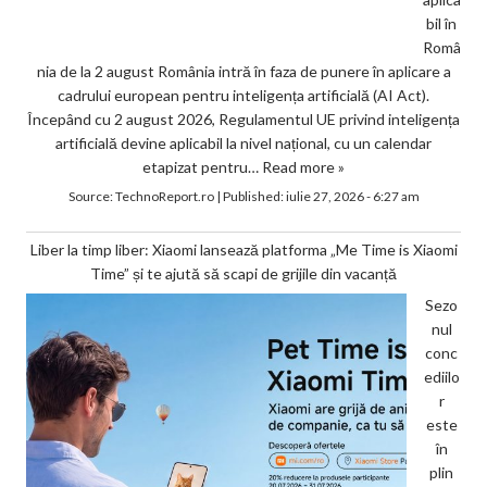
bil în
Româ
nia de la 2 august România intră în faza de punere în aplicare a
cadrului european pentru inteligența artificială (AI Act).
Începând cu 2 august 2026, Regulamentul UE privind inteligența
artificială devine aplicabil la nivel național, cu un calendar
etapizat pentru…
Read more »
Source:
TechnoReport.ro
|
Published:
iulie 27, 2026 - 6:27 am
Liber la timp liber: Xiaomi lansează platforma „Me Time is Xiaomi
Time” și te ajută să scapi de grijile din vacanță
Sezo
nul
conc
ediilo
r
este
în
plin