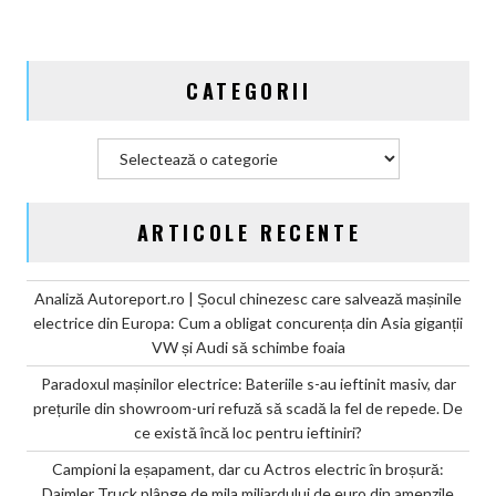
de
mila
miliardului
CATEGORII
de
euro
din
Categorii
amenzile
CO2
ARTICOLE RECENTE
Analiză Autoreport.ro | Șocul chinezesc care salvează mașinile
electrice din Europa: Cum a obligat concurența din Asia giganții
VW și Audi să schimbe foaia
Paradoxul mașinilor electrice: Bateriile s-au ieftinit masiv, dar
prețurile din showroom-uri refuză să scadă la fel de repede. De
ce există încă loc pentru ieftiniri?
Campioni la eșapament, dar cu Actros electric în broșură:
Daimler Truck plânge de mila miliardului de euro din amenzile