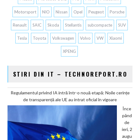
Motorsport
NIO
Nissan
Opel
Peugeot
Porsche
Renault
SAIC
Skoda
Stellantis
subcompacte
SUV
Tesla
Toyota
Volkswagen
Volvo
VW
Xiaomi
XPENG
STIRI DIN IT – TECHNOREPORT.RO
Regulamentul privind IA intră într-o nouă etapă: Noile cerințe
de transparență ale UE au intrat oficial în vigoare
Înce
pând
de
ieri, 2
augu