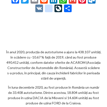
ac
w
m
e
n
h
m
nt
ut
V
g
Li
P
e
itt
ai
d
ke
at
ai
er
lo
K
o
ve
ar
b
er
l
di
dI
s
l
es
o
o
Jo
ta
o
t
n
A
t
k.
gl
ur
je
o
p
co
e_
n
az
k
p
m
b
al
ă
o
În anul 2020, producția de autoturisme a ajuns la 438.107 unități,
în scădere cu -10.67 % față de 2019, când au fost produse
o
490.412 unități, conform datelor oferite de ACAROM (Asociația
k
Constructorilor de Automobile din România). Această scădere
s-a produs, în principal, din cauza închiderii fabricilor în perioada
m
stării de urgență.
ar
În luna decembrie 2020, au fost produse în România un număr
ks
de 33.408 autoturisme. Dintre acestea, 18.804 unități au fost
produse în uzina DACIA de la Mioveni si 14.604 unități au fost
produse de uzina FORD de la Craiova.