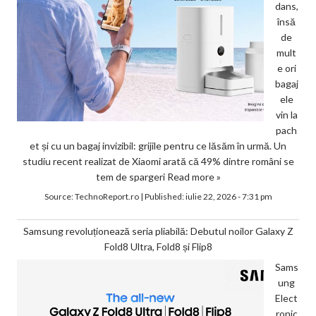
dans,
însă
de
mult
e ori
bagaj
ele
vin la
pach
et și cu un bagaj invizibil: grijile pentru ce lăsăm în urmă. Un
studiu recent realizat de Xiaomi arată că 49% dintre români se
tem de spargeri
Read more »
Source:
TechnoReport.ro
|
Published:
iulie 22, 2026 - 7:31 pm
Samsung revoluționează seria pliabilă: Debutul noilor Galaxy Z
Fold8 Ultra, Fold8 și Flip8
Sams
ung
Elect
ronic