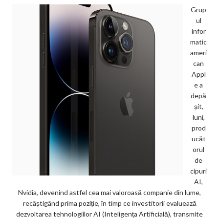
Grup
ul
infor
matic
ameri
can
Appl
e a
depă
șit,
luni,
prod
ucăt
orul
de
cipuri
AI,
Nvidia, devenind astfel cea mai valoroasă companie din lume,
recâștigând prima poziție, în timp ce investitorii evaluează
dezvoltarea tehnologiilor AI (Inteligența Artificială), transmite