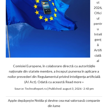
st
2026,
Ofici
ul
pentr
u
Inteli
genț
ă
Artifi
cială
al
Comisiei Europene, în colaborare directă cu autoritățile
naționale din statele membre, a început punerea în aplicare a
noilor prevederi din Regulamentul privind inteligența artificială
(AI Act). Odată cu această
Read more »
Source:
TechnoReport.ro
|
Published:
august 3, 2026 - 2:43 pm
Apple depășește Nvidia și devine cea mai valoroasă companie
din lume