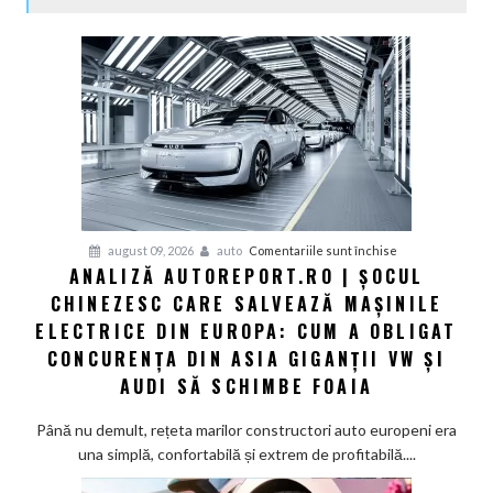
pentru
august 09, 2026
auto
Comentariile sunt închise
ANALIZĂ AUTOREPORT.RO | ȘOCUL
Analiză
CHINEZESC CARE SALVEAZĂ MAȘINILE
Autoreport.ro
|
ELECTRICE DIN EUROPA: CUM A OBLIGAT
Șocul
CONCURENȚA DIN ASIA GIGANȚII VW ȘI
chinezesc
AUDI SĂ SCHIMBE FOAIA
care
salvează
Până nu demult, rețeta marilor constructori auto europeni era
mașinile
una simplă, confortabilă și extrem de profitabilă....
electrice
din