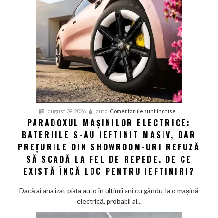
Europa:
Cum
a
obligat
concurența
din
Asia
giganții
VW
și
pentru
august 09, 2026
auto
Comentariile sunt închise
Audi
PARADOXUL MAȘINILOR ELECTRICE:
Paradoxul
să
BATERIILE S-AU IEFTINIT MASIV, DAR
mașinilor
schimbe
electrice:
PREȚURILE DIN SHOWROOM-URI REFUZĂ
foaia
Bateriile
SĂ SCADĂ LA FEL DE REPEDE. DE CE
s-
EXISTĂ ÎNCĂ LOC PENTRU IEFTINIRI?
au
ieftinit
Dacă ai analizat piața auto în ultimii ani cu gândul la o mașină
masiv,
electrică, probabil ai...
dar
prețurile