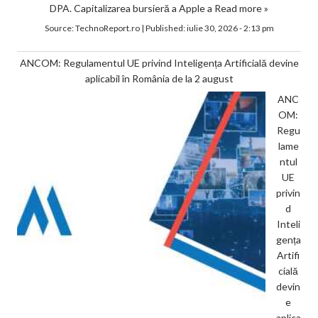
DPA. Capitalizarea bursieră a Apple a
Read more »
Source:
TechnoReport.ro
|
Published:
iulie 30, 2026 - 2:13 pm
ANCOM: Regulamentul UE privind Inteligența Artificială devine
aplicabil în România de la 2 august
ANC
OM:
Regu
lame
ntul
UE
privin
d
Inteli
gența
Artifi
cială
devin
e
aplica