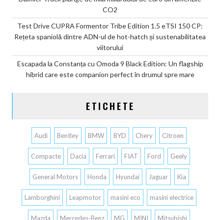
CO2
Test Drive CUPRA Formentor Tribe Edition 1.5 eTSI 150 CP:
Rețeta spaniolă dintre ADN-ul de hot-hatch și sustenabilitatea
viitorului
Escapada la Constanța cu Omoda 9 Black Edition: Un flagship
hibrid care este companion perfect în drumul spre mare
ETICHETE
Audi
Bentley
BMW
BYD
Chery
Citroen
Compacte
Dacia
Ferrari
FIAT
Ford
Geely
General Motors
Honda
Hyundai
Jaguar
Kia
Lamborghini
Leapmotor
masini eco
masini electrice
Mazda
Mercedes-Benz
MG
MINI
Mitsubishi