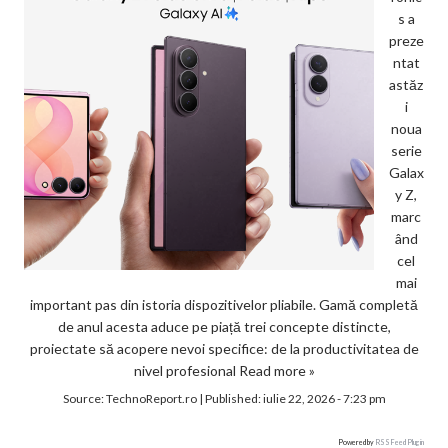
s a
preze
ntat
astăz
i
noua
serie
Galax
y Z,
marc
ând
cel
mai
important pas din istoria dispozitivelor pliabile. Gamă completă
de anul acesta aduce pe piață trei concepte distincte,
proiectate să acopere nevoi specifice: de la productivitatea de
nivel profesional
Read more »
Source:
TechnoReport.ro
|
Published:
iulie 22, 2026 - 7:23 pm
Powered by
RSS Feed Plugin