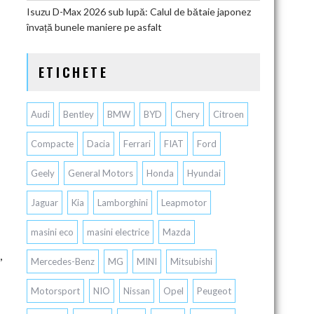
Isuzu D-Max 2026 sub lupă: Calul de bătaie japonez
învață bunele maniere pe asfalt
ETICHETE
Audi
Bentley
BMW
BYD
Chery
Citroen
Compacte
Dacia
Ferrari
FIAT
Ford
Geely
General Motors
Honda
Hyundai
Jaguar
Kia
Lamborghini
Leapmotor
masini eco
masini electrice
Mazda
,
Mercedes-Benz
MG
MINI
Mitsubishi
Motorsport
NIO
Nissan
Opel
Peugeot