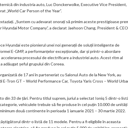
m
uternică din industria auto, Luc Donckerwolke, Executive Vice President,
rat „World Car Person of the Year”.
ar
 extaziați. „Suntem cu adevarat onorați să primim aceste prestigioase prem
ks
erilor Hyundai Motor Company”, a declarat Jaehoon Chang, President & CEO
ce Hyundai este pionierul unei noi generații de soluții inteligente de
tformei E-GMP, a performanțelor excepționale, dar și printr-o abordare
 accelerarea procesului de electrificare a industriei auto. Acest ritm al
, a adăugat șeful grupului din Coreea.
 organizată de 17 ani în parteneriat cu Salonul Auto de la New York, au
di E-Tron GT – World Performance Car, Toyota Yaris Cross – World Urba
 din 33 de țări. Pentru titlul suprem, juriul a selectat Ioniq 5 dintr-o list
ă categorie, vehiculele trebuie să fie produse în cel puțin 10.000 de unități
e minimum două continente în perioada 1 ianuarie 2021 – 30 martie 2022.
câștigătorul dintr-o listă de 11 modele. Pentru a fi eligibile în aceasta
otoare electrice, să fie produse în cel puțin 5.000 de unități/an, respecti