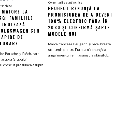
pentru
Comentariile sunt închise
pentru
t închise
PEUGEOT RENUNȚĂ LA
Peugeot
I MAJORE LA
Tensiuni
PROMISIUNEA DE A DEVENI
renunță
G: FAMILIILE
majore
la
100% ELECTRIC PÂNĂ ÎN
la
NTROLEAZĂ
promisiunea
2030 ȘI CONFIRMĂ ȘAPTE
Wolfsburg:
VOLKSWAGEN CER
de
MODELE NOI
Familiile
RAPIDE DE
a
care
deveni
TURARE
Marca franceză Peugeot își recalibrează
controlează
100%
strategia pentru Europa și renunță la
Grupul
electric
ilor Porsche și Piëch, care
angajamentul ferm asumat la sfârșitul...
Volkswagen
până
l asupra Grupului
cer
în
u crescut presiunea asupra
măsuri
2030
rapide
și
de
confirmă
restructurare
șapte
modele
noi