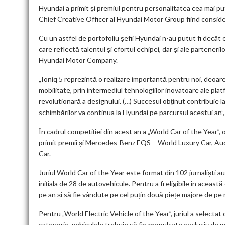
Hyundai a primit și premiul pentru personalitatea cea mai p
Chief Creative Officer al Hyundai Motor Group fiind conside
Cu un astfel de portofoliu șefii Hyundai n-au putut fi decât
care reflectă talentul și efortul echipei, dar și ale parten
Hyundai Motor Company.
„Ioniq 5 reprezintă o realizare importantă pentru noi, deoare
mobilitate, prin intermediul tehnologiilor inovatoare ale pla
revolutionară a designului. (…) Succesul obținut contribuie la
schimbărilor va continua la Hyundai pe parcursul acestui an”
În cadrul competiției din acest an a „World Car of the Year”,
primit premii și Mercedes-Benz EQS – World Luxury Car, Au
Car.
Juriul World Car of the Year este format din 102 jurnaliști auto
inițiala de 28 de autovehicule. Pentru a fi eligibile în aceast
pe an și să fie vândute pe cel puțin două piețe majore de p
Pentru „World Electric Vehicle of the Year”, juriul a selectat 
categorie, vehiculele trebuie să fie propulsate exclusiv de m