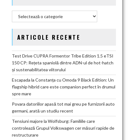
Categorii
ARTICOLE RECENTE
Test Drive CUPRA Formentor Tribe Edition 1.5 eTSI
150 CP: Rețeta spaniolă dintre ADN-ul de hot-hatch
și sustenabilitatea viitorului
Escapada la Constanța cu Omoda 9 Black Edition: Un
flagship hibrid care este companion perfect în drumul
spre mare
Povara datoriilor apasă tot mai greu pe furnizorii auto
germani, arată un studiu recent
Tensiuni majore la Wolfsburg: Familiile care
controlează Grupul Volkswagen cer măsuri rapide de
restructurare