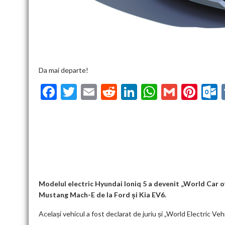
Da mai departe!
F
T
E
R
Li
W
G
Pi
ac
w
m
e
n
h
m
nt
u
e
itt
ai
d
ke
at
ai
er
l
b
er
l
di
dI
s
l
es
o
t
n
A
t
k
o
p
k
p
Modelul electric Hyundai Ioniq 5 a devenit „World Car of
Mustang Mach-E de la Ford și Kia EV6.
Același vehicul a fost declarat de juriu și „World Electric Ve