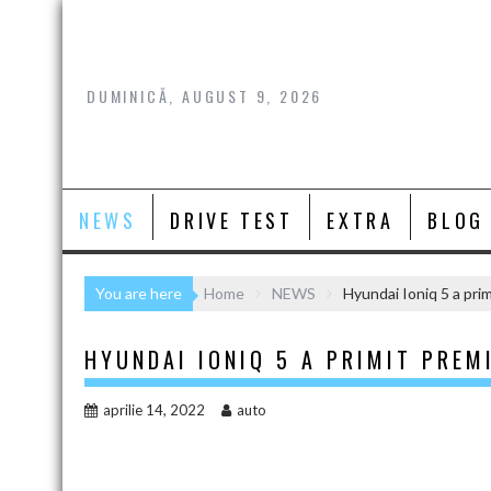
Skip
to
content
DUMINICĂ, AUGUST 9, 2026
NEWS
DRIVE TEST
EXTRA
BLOG
You are here
Home
NEWS
Hyundai Ioniq 5 a pri
HYUNDAI IONIQ 5 A PRIMIT PREM
aprilie 14, 2022
auto