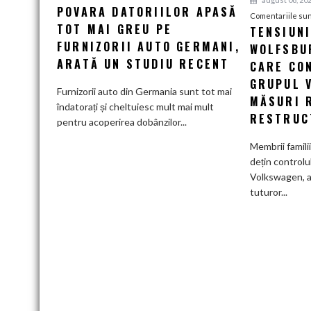
POVARA DATORIILOR APASĂ
Povara
Comentariile sun
TOT MAI GREU PE
datoriilor
TENSIUN
apasă
FURNIZORII AUTO GERMANI,
WOLFSBUR
tot
ARATĂ UN STUDIU RECENT
CARE CO
mai
GRUPUL 
greu
Furnizorii auto din Germania sunt tot mai
MĂSURI 
pe
îndatorați și cheltuiesc mult mai mult
RESTRUC
furnizorii
pentru acoperirea dobânzilor...
auto
Membrii famili
germani,
dețin controlu
arată
Volkswagen, a
un
tuturor...
studiu
recent