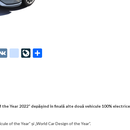
O
V
g
Li
P
t
K
o
ve
ar
o
o
Jo
ta
o
gl
ur
je
.
e_
n
az
co
b
al
ă
m
o
 the Year 2022” depășind în finală alte două vehicule 100% electrice
o
hicule of the Year” și „World Car Design of the Year”.
k