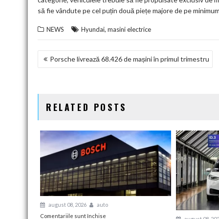
să fie vândute pe cel puțin două piețe majore de pe minimu
,
NEWS
Hyundai
masini electrice
NAVIGARE
Porsche livrează 68.426 de mașini în primul trimestru
ÎN
ARTICOLE
RELATED POSTS
august 08, 2026
auto
pentru
Comentariile sunt închise
august 08, 20