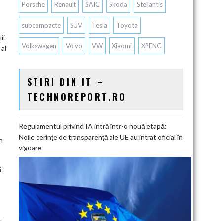
Porsche
Renault
SAIC
Skoda
Stellantis
subcompacte
SUV
Tesla
Toyota
ii
Volkswagen
Volvo
VW
Xiaomi
XPENG
 al
STIRI DIN IT –
TECHNOREPORT.RO
Regulamentul privind IA intră într-o nouă etapă:
Noile cerințe de transparență ale UE au intrat oficial în
n
vigoare
ă
v