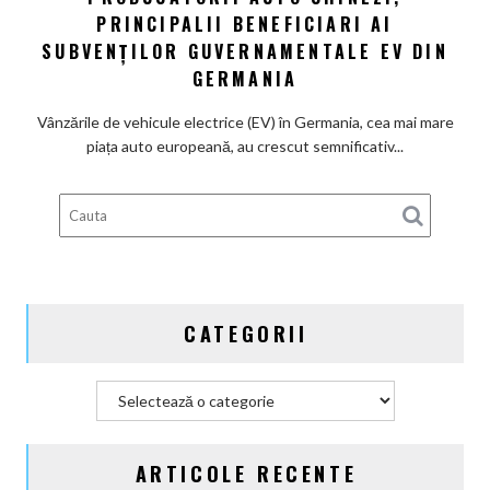
100%
PRINCIPALII BENEFICIARI AI
auto
electrică
chinezi,
SUBVENȚILOR GUVERNAMENTALE EV DIN
principalii
GERMANIA
beneficiari
ai
Vânzările de vehicule electrice (EV) în Germania, cea mai mare
subvenților
piața auto europeană, au crescut semnificativ...
guvernamentale
EV
din
Germania
CATEGORII
Categorii
ARTICOLE RECENTE