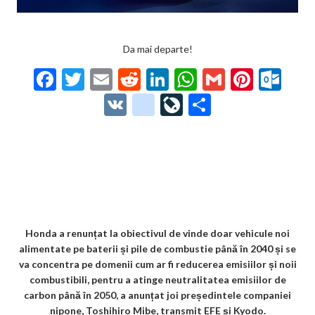
Da mai departe!
F
T
E
R
Li
W
G
Pi
O
ac
w
m
e
n
h
m
nt
ut
V
g
Li
P
e
itt
ai
d
ke
at
ai
er
lo
K
o
ve
ar
b
er
l
di
dI
s
l
es
o
o
Jo
ta
o
t
n
A
t
k.
gl
ur
je
o
p
co
e_
n
az
k
p
m
b
al
ă
o
Honda a renunțat la obiectivul de vinde doar vehicule noi
alimentate pe baterii și pile de combustie până în 2040 și se
o
va concentra pe domenii cum ar fi reducerea emisiilor și noii
k
combustibili, pentru a atinge neutralitatea emisiilor de
carbon până în 2050, a anunțat joi președintele companiei
m
nipone, Toshihiro Mibe, transmit EFE și Kyodo.