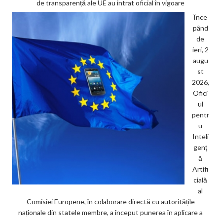
de transparență ale UE au intrat oficial în vigoare
Înce
pând
de
ieri, 2
augu
st
2026,
Ofici
ul
pentr
u
Inteli
genț
ă
Artifi
cială
al
Comisiei Europene, în colaborare directă cu autoritățile
naționale din statele membre, a început punerea în aplicare a