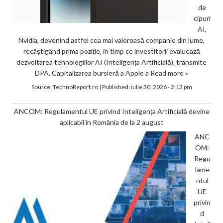
de
cipuri
AI,
Nvidia, devenind astfel cea mai valoroasă companie din lume,
recâștigând prima poziție, în timp ce investitorii evaluează
dezvoltarea tehnologiilor AI (Inteligența Artificială), transmite
DPA. Capitalizarea bursieră a Apple a
Read more »
Source:
TechnoReport.ro
|
Published:
iulie 30, 2026 - 2:13 pm
ANCOM: Regulamentul UE privind Inteligența Artificială devine
aplicabil în România de la 2 august
ANC
OM:
Regu
lame
ntul
UE
privin
d