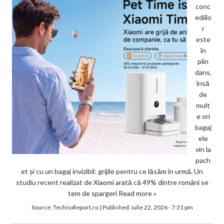
conc
ediilo
r
este
în
plin
dans,
însă
de
mult
e ori
bagaj
ele
vin la
pach
et și cu un bagaj invizibil: grijile pentru ce lăsăm în urmă. Un
studiu recent realizat de Xiaomi arată că 49% dintre români se
tem de spargeri
Read more »
Source:
TechnoReport.ro
|
Published:
iulie 22, 2026 - 7:31 pm