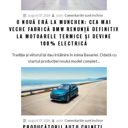
confirmă
șapte
pentru
august 07, 2026
auto
Comentariile sunt închise
modele
O NOUĂ ERĂ LA MUNCHEN: CEA MAI
O
noi
VECHE FABRICĂ BMW RENUNȚĂ DEFINITIV
nouă
eră
LA MOTOARELE TERMICE ȘI DEVINE
la
100% ELECTRICĂ
Munchen:
Cea
Tradiția și viitorul își dau întâlnire în inima Bavariei. Odată cu
mai
startul producției noului model complet...
veche
fabrică
BMW
renunță
definitiv
la
motoarele
termice
și
pentru
august 07, 2026
auto
Comentariile sunt închise
devine
PRODUCĂTORII AUTO CHINEZI,
Producătorii