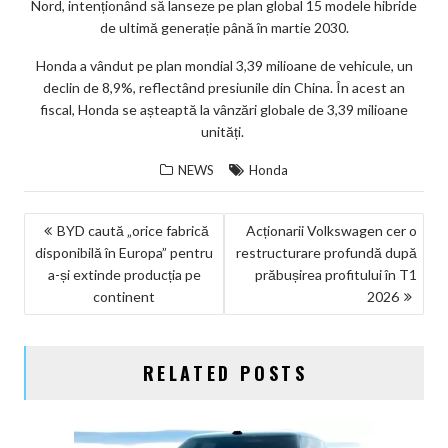
Nord, intenționând să lanseze pe plan global 15 modele hibride
de ultimă generație până în martie 2030.
Honda a vândut pe plan mondial 3,39 milioane de vehicule, un
declin de 8,9%, reflectând presiunile din China. În acest an
fiscal, Honda se așteaptă la vânzări globale de 3,39 milioane
unități.
NEWS
Honda
NAVIGARE
BYD caută „orice fabrică
Acționarii Volkswagen cer o
disponibilă în Europa” pentru
restructurare profundă după
ÎN
a-și extinde producția pe
prăbușirea profitului în T1
ARTICOLE
continent
2026
RELATED POSTS