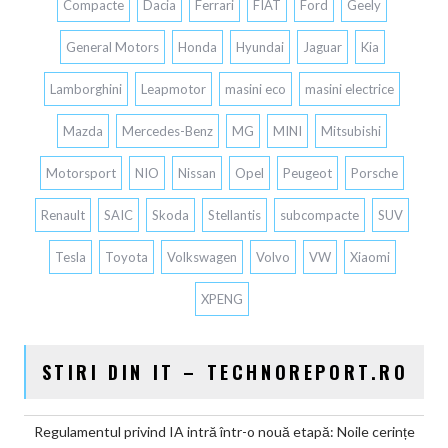
Compacte
Dacia
Ferrari
FIAT
Ford
Geely
General Motors
Honda
Hyundai
Jaguar
Kia
Lamborghini
Leapmotor
masini eco
masini electrice
Mazda
Mercedes-Benz
MG
MINI
Mitsubishi
Motorsport
NIO
Nissan
Opel
Peugeot
Porsche
Renault
SAIC
Skoda
Stellantis
subcompacte
SUV
Tesla
Toyota
Volkswagen
Volvo
VW
Xiaomi
XPENG
STIRI DIN IT – TECHNOREPORT.RO
Regulamentul privind IA intră într-o nouă etapă: Noile cerințe