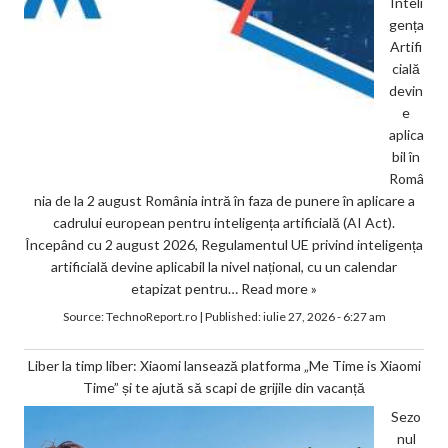
Inteli
gența
Artifi
cială
devin
e
aplica
bil în
Româ
nia de la 2 august România intră în faza de punere în aplicare a
cadrului european pentru inteligența artificială (AI Act).
Începând cu 2 august 2026, Regulamentul UE privind inteligența
artificială devine aplicabil la nivel național, cu un calendar
etapizat pentru…
Read more »
Source:
TechnoReport.ro
|
Published:
iulie 27, 2026 - 6:27 am
Liber la timp liber: Xiaomi lansează platforma „Me Time is Xiaomi
Time” și te ajută să scapi de grijile din vacanță
Sezo
nul