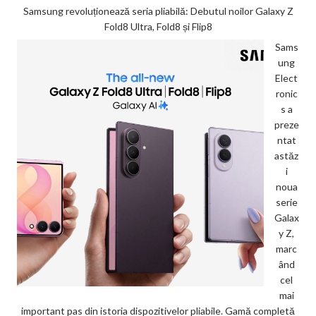
Samsung revoluționează seria pliabilă: Debutul noilor Galaxy Z
Fold8 Ultra, Fold8 și Flip8
Sams
ung
Elect
ronic
s a
preze
ntat
astăz
i
noua
serie
Galax
y Z,
marc
ând
cel
mai
important pas din istoria dispozitivelor pliabile. Gamă completă