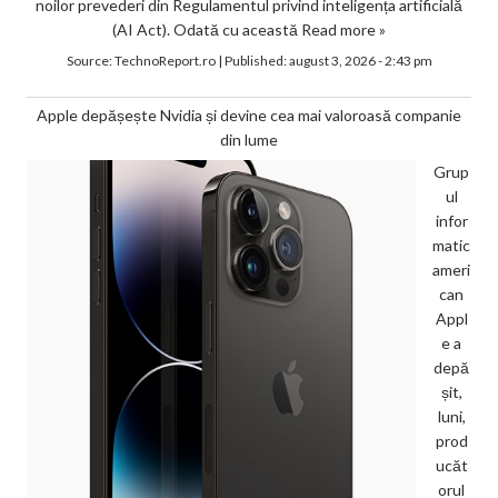
noilor prevederi din Regulamentul privind inteligența artificială
(AI Act). Odată cu această
Read more »
Source:
TechnoReport.ro
|
Published:
august 3, 2026 - 2:43 pm
Apple depășește Nvidia și devine cea mai valoroasă companie
din lume
Grup
ul
infor
matic
ameri
can
Appl
e a
depă
șit,
luni,
prod
ucăt
orul