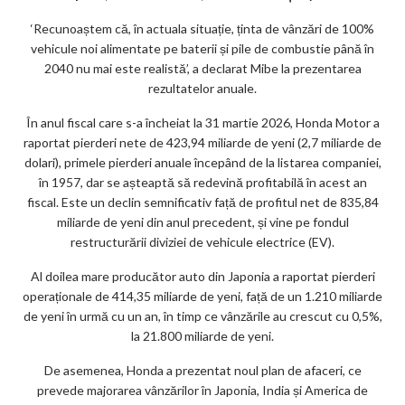
ar
‘Recunoaștem că, în actuala situație, ținta de vânzări de 100%
ks
vehicule noi alimentate pe baterii și pile de combustie până în
2040 nu mai este realistă’, a declarat Mibe la prezentarea
rezultatelor anuale.
În anul fiscal care s-a încheiat la 31 martie 2026, Honda Motor a
raportat pierderi nete de 423,94 miliarde de yeni (2,7 miliarde de
dolari), primele pierderi anuale începând de la listarea companiei,
în 1957, dar se așteaptă să redevină profitabilă în acest an
fiscal. Este un declin semnificativ față de profitul net de 835,84
miliarde de yeni din anul precedent, și vine pe fondul
restructurării diviziei de vehicule electrice (EV).
Al doilea mare producător auto din Japonia a raportat pierderi
operaționale de 414,35 miliarde de yeni, față de un 1.210 miliarde
de yeni în urmă cu un an, în timp ce vânzările au crescut cu 0,5%,
la 21.800 miliarde de yeni.
De asemenea, Honda a prezentat noul plan de afaceri, ce
prevede majorarea vânzărilor în Japonia, India și America de