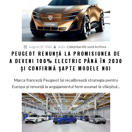
pentru
august 07, 2026
auto
Comentariile sunt închise
PEUGEOT RENUNȚĂ LA PROMISIUNEA DE
Peugeot
A DEVENI 100% ELECTRIC PÂNĂ ÎN 2030
renunță
la
ȘI CONFIRMĂ ȘAPTE MODELE NOI
promisiunea
de
Marca franceză Peugeot își recalibrează strategia pentru
a
Europa și renunță la angajamentul ferm asumat la sfârșitul...
deveni
100%
electric
până
în
2030
și