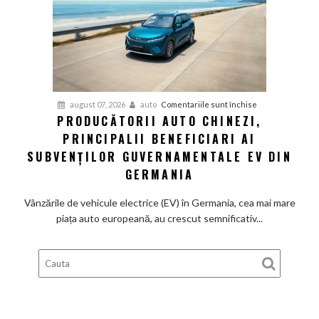
renunță
definitiv
la
motoarele
termice
și
pentru
august 07, 2026
auto
Comentariile sunt închise
devine
PRODUCĂTORII AUTO CHINEZI,
Producătorii
100%
PRINCIPALII BENEFICIARI AI
auto
electrică
chinezi,
SUBVENȚILOR GUVERNAMENTALE EV DIN
principalii
GERMANIA
beneficiari
ai
Vânzările de vehicule electrice (EV) în Germania, cea mai mare
subvenților
piața auto europeană, au crescut semnificativ...
guvernamentale
EV
din
Germania