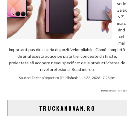
serie
Galax
y Z,
marc
ând
cel
mai
important pas din istoria dispozitivelor pliabile. Gamă completă
de anul acesta aduce pe piață trei concepte distincte,
proiectate să acopere nevoi specifice: de la productivitatea de
nivel profesional
Read more »
Source:
TechnoReport.ro
|
Published:
iulie 22, 2026 - 7:23 pm
Powered by
RSS Feed Plugin
TRUCKANDVAN.RO