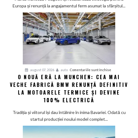
a
Europa și renunță la angajamentul ferm asumat la sfârșitul...
deveni
100%
electric
până
în
2030
și
confirmă
șapte
pentru
august 07, 2026
auto
Comentariile sunt închise
modele
O NOUĂ ERĂ LA MUNCHEN: CEA MAI
O
noi
VECHE FABRICĂ BMW RENUNȚĂ DEFINITIV
nouă
eră
LA MOTOARELE TERMICE ȘI DEVINE
la
100% ELECTRICĂ
Munchen:
Cea
Tradiția și viitorul își dau întâlnire în inima Bavariei. Odată cu
mai
startul producției noului model complet...
veche
fabrică
BMW