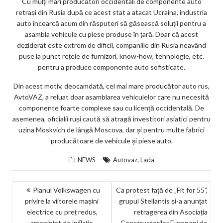
Cu mulți mari producători occidentali de componente auto
retrași din Rusia după ce acest stat a atacat Ucraina, industria
auto încearcă acum din răsputeri să găsească soluții pentru a
asambla vehicule cu piese produse în țară. Doar că acest
deziderat este extrem de dificil, companiile din Rusia neavând
puse la punct rețele de furnizori, know-how, tehnologie, etc.
pentru a produce componente auto sofisticate.
Din acest motiv, deocamdată, cel mai mare producător auto rus,
AvtoVAZ, a reluat doar asamblarea vehiculelor care nu necesită
componente foarte complexe sau cu licență occidentală. De
asemenea, oficialii ruși caută să atragă investitori asiatici pentru
uzina Moskvich de lângă Moscova, dar și pentru multe fabrici
producătoare de vehicule și piese auto.
,
NEWS
Autovaz
Lada
NAVIGARE
Planul Volkswagen cu
Ca protest față de „Fit for 55”,
privire la viitorele mașini
grupul Stellantis și-a anunțat
ÎN
electrice cu preț redus,
retragerea din Asociația
ARTICOLE
amenințat de inflație
Constructorilor Europeni de