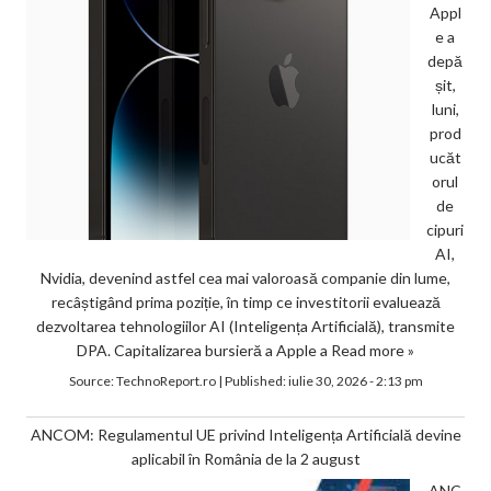
Appl
e a
depă
șit,
luni,
prod
ucăt
orul
de
cipuri
AI,
Nvidia, devenind astfel cea mai valoroasă companie din lume,
recâștigând prima poziție, în timp ce investitorii evaluează
dezvoltarea tehnologiilor AI (Inteligența Artificială), transmite
DPA. Capitalizarea bursieră a Apple a
Read more »
Source:
TechnoReport.ro
|
Published:
iulie 30, 2026 - 2:13 pm
ANCOM: Regulamentul UE privind Inteligența Artificială devine
aplicabil în România de la 2 august
ANC