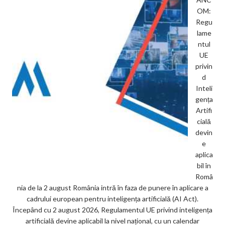
OM:
Regu
lame
ntul
UE
privin
d
Inteli
gența
Artifi
cială
devin
e
aplica
bil în
Româ
nia de la 2 august România intră în faza de punere în aplicare a
cadrului european pentru inteligența artificială (AI Act).
Începând cu 2 august 2026, Regulamentul UE privind inteligența
artificială devine aplicabil la nivel național, cu un calendar