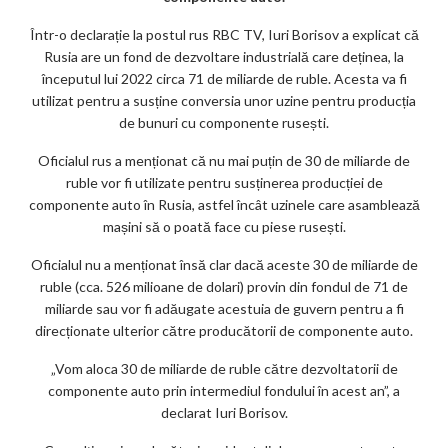
m
Într-o declarație la postul rus RBC TV, Iuri Borisov a explicat că
ar
Rusia are un fond de dezvoltare industrială care deținea, la
ks
începutul lui 2022 circa 71 de miliarde de ruble. Acesta va fi
utilizat pentru a susține conversia unor uzine pentru producția
de bunuri cu componente rusești.
Oficialul rus a menționat că nu mai puțin de 30 de miliarde de
ruble vor fi utilizate pentru susținerea producției de
componente auto în Rusia, astfel încât uzinele care asamblează
mașini să o poată face cu piese rusești.
Oficialul nu a menționat însă clar dacă aceste 30 de miliarde de
ruble (cca. 526 milioane de dolari) provin din fondul de 71 de
miliarde sau vor fi adăugate acestuia de guvern pentru a fi
direcționate ulterior către producătorii de componente auto.
„Vom aloca 30 de miliarde de ruble către dezvoltatorii de
componente auto prin intermediul fondului în acest an”, a
declarat Iuri Borisov.