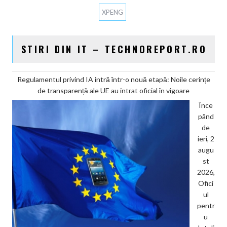
XPENG
STIRI DIN IT – TECHNOREPORT.RO
Regulamentul privind IA intră într-o nouă etapă: Noile cerințe
de transparență ale UE au intrat oficial în vigoare
Înce
pând
de
ieri, 2
augu
st
2026,
Ofici
ul
pentr
u