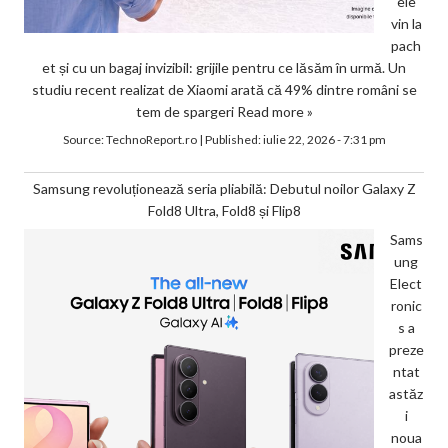
ele
vin la
pach
et și cu un bagaj invizibil: grijile pentru ce lăsăm în urmă. Un
studiu recent realizat de Xiaomi arată că 49% dintre români se
tem de spargeri
Read more »
Source:
TechnoReport.ro
|
Published:
iulie 22, 2026 - 7:31 pm
Samsung revoluționează seria pliabilă: Debutul noilor Galaxy Z
Fold8 Ultra, Fold8 și Flip8
Sams
ung
Elect
ronic
s a
preze
ntat
astăz
i
noua