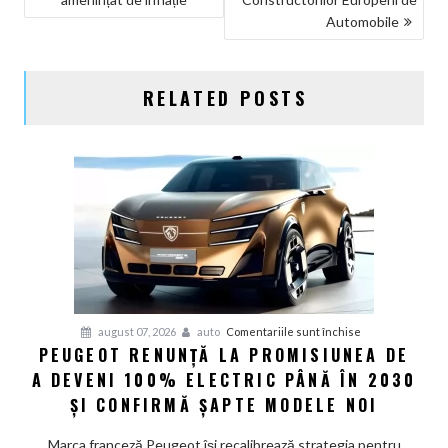
Automobile
RELATED POSTS
pentru
august 07, 2026
auto
Comentariile sunt închise
PEUGEOT RENUNȚĂ LA PROMISIUNEA DE
Peugeot
A DEVENI 100% ELECTRIC PÂNĂ ÎN 2030
renunță
la
ȘI CONFIRMĂ ȘAPTE MODELE NOI
promisiunea
de
Marca franceză Peugeot își recalibrează strategia pentru