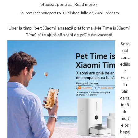
etapizat pentru…
Read more »
Source:
TechnoReport.ro
|
Published:
iulie 27, 2026 - 6:27 am
Liber la timp liber: Xiaomi lansează platforma „Me Time is Xiaomi
Time” și te ajută să scapi de grijile din vacanță
Sezo
nul
conc
ediilo
r
este
în
plin
dans,
însă
de
mult
e ori
bagaj