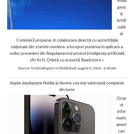
Inteli
genț
ă
Artifi
cială
al
Comisiei Europene, în colaborare directă cu autoritățile
naționale din statele membre, a început punerea în aplicare a
noilor prevederi din Regulamentul privind inteligența artificială
(AI Act). Odată cu această
Read more »
Source:
TechnoReport.ro
|
Published:
august 3, 2026 - 2:43 pm
Apple depășește Nvidia și devine cea mai valoroasă companie
din lume
Grup
ul
infor
matic
ameri
can