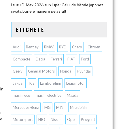
Isuzu D-Max 2026 sub lupă: Calul de bătaie japonez
învață bunele maniere pe asfalt
ETICHETE
Audi
Bentley
BMW
BYD
Chery
Citroen
Compacte
Dacia
Ferrari
FIAT
Ford
Geely
General Motors
Honda
Hyundai
Jaguar
Kia
Lamborghini
Leapmotor
în
masini eco
masini electrice
Mazda
Mercedes-Benz
MG
MINI
Mitsubishi
pe
 o
Motorsport
NIO
Nissan
Opel
Peugeot