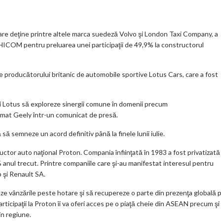
.
e_
n
az
co
b
al
ă
m
o
re deţine printre altele marca suedeză Volvo şi London Taxi Company, a
ICOM pentru preluarea unei participaţii de 49,9% la constructorul
o
k
e producătorului britanic de automobile sportive Lotus Cars, care a fost
m
ar
i Lotus să exploreze sinergii comune în domenii precum
ks
ormat Geely într-un comunicat de presă.
 să semneze un acord definitiv până la finele lunii iulie.
uctor auto naţional Proton. Compania înfiinţată în 1983 a fost privatizată 
 anul trecut. Printre companiile care şi-au manifestat interesul pentru
şi Renault SA.
reze vânzările peste hotare şi să recupereze o parte din prezenţa globală 
articipaţii la Proton îi va oferi acces pe o piaţă cheie din ASEAN precum şi
în regiune.