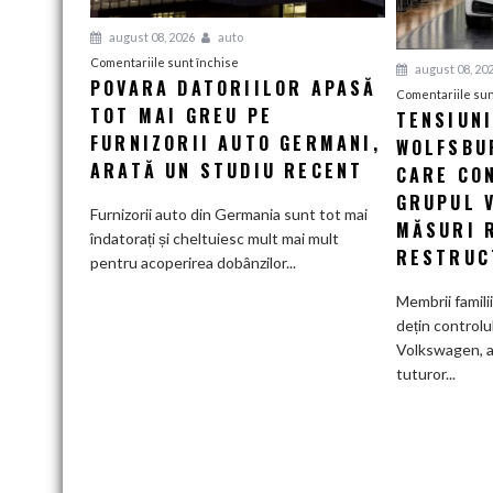
august 08, 2026
auto
pentru
Comentariile sunt închise
august 08, 20
POVARA DATORIILOR APASĂ
Povara
Comentariile sun
TOT MAI GREU PE
datoriilor
TENSIUN
apasă
FURNIZORII AUTO GERMANI,
WOLFSBUR
tot
ARATĂ UN STUDIU RECENT
CARE CO
mai
GRUPUL 
greu
Furnizorii auto din Germania sunt tot mai
MĂSURI 
pe
îndatorați și cheltuiesc mult mai mult
RESTRUC
furnizorii
pentru acoperirea dobânzilor...
auto
Membrii famili
germani,
dețin controlu
arată
Volkswagen, a
un
tuturor...
studiu
recent