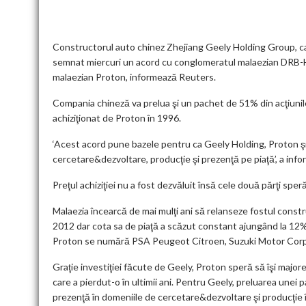
o
t
n
A
t
k
o
p
k
p
Constructorul auto chinez Zhejiang Geely Holding Group, ca
semnat miercuri un acord cu conglomeratul malaezian DRB-H
malaezian Proton, informează Reuters.
Compania chineză va prelua şi un pachet de 51% din acţiunil
achiziţionat de Proton în 1996.
‘Acest acord pune bazele pentru ca Geely Holding, Proton ş
cercetare&dezvoltare, producţie şi prezenţă pe piaţă’, a inf
Preţul achiziţiei nu a fost dezvăluit însă cele două părţi speră
Malaezia încearcă de mai mulţi ani să relanseze fostul constr
2012 dar cota sa de piaţă a scăzut constant ajungând la 12%
Proton se numără PSA Peugeot Citroen, Suzuki Motor Corp 
Graţie investiţiei făcute de Geely, Proton speră să îşi majo
care a pierdut-o în ultimii ani. Pentru Geely, preluarea unei p
prezenţă în domeniile de cercetare&dezvoltare şi producţie 