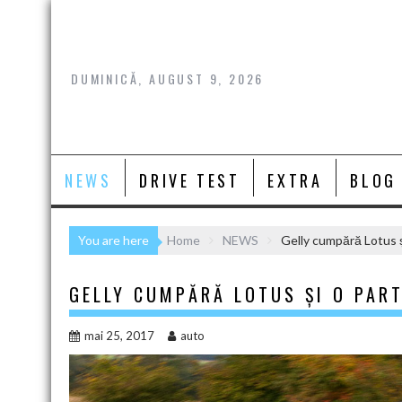
Skip
to
content
DUMINICĂ, AUGUST 9, 2026
NEWS
DRIVE TEST
EXTRA
BLOG
You are here
Home
NEWS
Gelly cumpără Lotus ș
GELLY CUMPĂRĂ LOTUS ȘI O PART
mai 25, 2017
auto