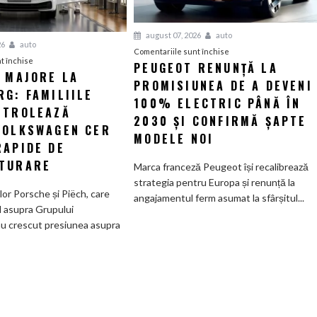
august 07, 2026
auto
26
auto
pentru
Comentariile sunt închise
pentru
t închise
PEUGEOT RENUNȚĂ LA
Peugeot
I MAJORE LA
Tensiuni
PROMISIUNEA DE A DEVENI
renunță
G: FAMILIILE
majore
la
100% ELECTRIC PÂNĂ ÎN
la
NTROLEAZĂ
promisiunea
2030 ȘI CONFIRMĂ ȘAPTE
Wolfsburg:
VOLKSWAGEN CER
de
MODELE NOI
Familiile
RAPIDE DE
a
care
deveni
TURARE
Marca franceză Peugeot își recalibrează
controlează
100%
strategia pentru Europa și renunță la
Grupul
electric
ilor Porsche și Piëch, care
angajamentul ferm asumat la sfârșitul...
Volkswagen
până
l asupra Grupului
cer
în
u crescut presiunea asupra
măsuri
2030
rapide
și
de
confirmă
restructurare
șapte
modele
noi