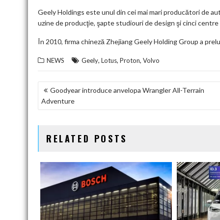
Geely Holdings este unul din cei mai mari producători de auto
uzine de producţie, şapte studiouri de design şi cinci centr
În 2010, firma chineză Zhejiang Geely Holding Group a prelu
,
,
,
NEWS
Geely
Lotus
Proton
Volvo
NAVIGARE
Goodyear introduce anvelopa Wrangler All-Terrain
Adventure
ÎN
ARTICOLE
RELATED POSTS