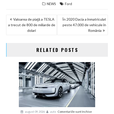
NEWS
Ford
NAVIGARE
Valoarea de piaţă a TESLA
În 2020 Dacia a înmatriculat
a trecut de 800 de miliarde de
peste 47.000 de vehicule în
ÎN
dolari
România
ARTICOLE
RELATED POSTS
pentru
august 09, 2026
auto
Comentariile sunt închise