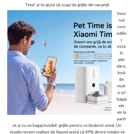
Time” și te ajută să scapi de grijile din vacanță
Sezo
nul
conc
ediilo
r
este
în
plin
dans,
însă
de
mult
e ori
bagaj
ele
vin la
pach
et și cu un bagaj invizibil: grijile pentru ce lăsăm în urmă. Un
studiu recent realizat de Xiaomi arată că 49% dintre români se