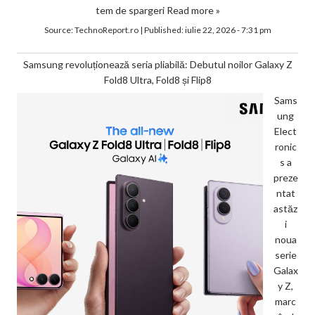
tem de spargeri
Read more »
Source:
TechnoReport.ro
|
Published:
iulie 22, 2026 - 7:31 pm
Samsung revoluționează seria pliabilă: Debutul noilor Galaxy Z
Fold8 Ultra, Fold8 și Flip8
Sams
ung
Elect
ronic
s a
preze
ntat
astăz
i
noua
serie
Galax
y Z,
marc