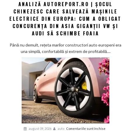
ANALIZĂ AUTOREPORT.RO | ȘOCUL
Analiză
CHINEZESC CARE SALVEAZĂ MAȘINILE
Autoreport.ro
|
ELECTRICE DIN EUROPA: CUM A OBLIGAT
Șocul
CONCURENȚA DIN ASIA GIGANȚII VW ȘI
chinezesc
AUDI SĂ SCHIMBE FOAIA
care
salvează
Până nu demult, rețeta marilor constructori auto europeni era
mașinile
una simplă, confortabilă și extrem de profitabilă....
electrice
din
Europa:
Cum
a
obligat
concurența
din
Asia
giganții
VW
și
pentru
august 09, 2026
auto
Comentariile sunt închise