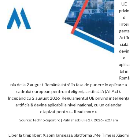
UE
privin
d
Inteli
gența
Artifi
cială
devin
e
aplica
bil în
Româ
nia de la 2 august România intră în faza de punere în aplicare a
cadrului european pentru inteligența artificială (AI Act).
Începând cu 2 august 2026, Regulamentul UE privind inteligența
artificială devine aplicabil la nivel național, cu un calendar
etapizat pentru…
Read more »
Source:
TechnoReport.ro
|
Published:
iulie 27, 2026 - 6:27 am
Liber la timp liber: Xiaomi lansează platforma „Me Time is Xiaomi