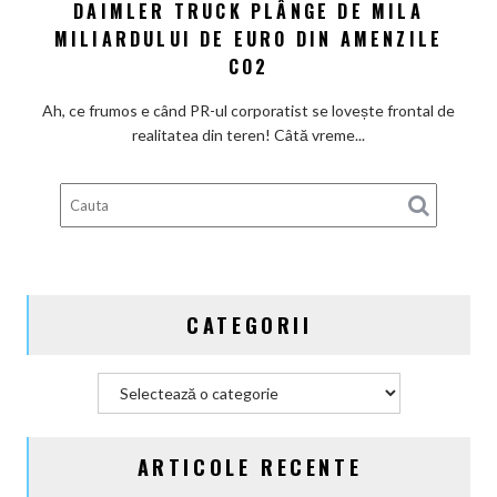
eșapament,
DAIMLER TRUCK PLÂNGE DE MILA
De
dar
ce
MILIARDULUI DE EURO DIN AMENZILE
cu
există
CO2
Actros
încă
electric
loc
Ah, ce frumos e când PR-ul corporatist se lovește frontal de
în
pentru
realitatea din teren! Câtă vreme...
broșură:
ieftiniri?
Daimler
Truck
plânge
de
mila
miliardului
CATEGORII
de
euro
din
Categorii
amenzile
CO2
ARTICOLE RECENTE