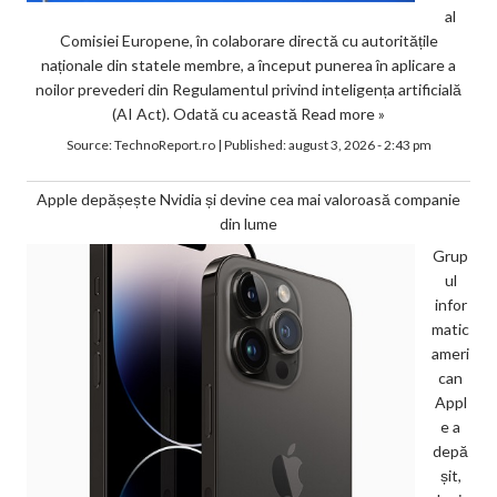
al
Comisiei Europene, în colaborare directă cu autoritățile
naționale din statele membre, a început punerea în aplicare a
noilor prevederi din Regulamentul privind inteligența artificială
(AI Act). Odată cu această
Read more »
Source:
TechnoReport.ro
|
Published:
august 3, 2026 - 2:43 pm
Apple depășește Nvidia și devine cea mai valoroasă companie
din lume
Grup
ul
infor
matic
ameri
can
Appl
e a
depă
șit,