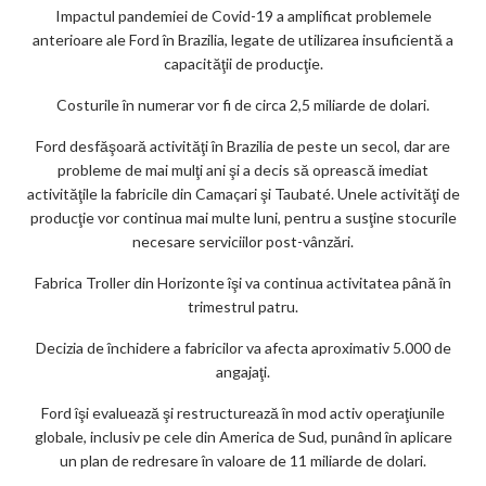
Impactul pandemiei de Covid-19 a amplificat problemele
ar
anterioare ale Ford în Brazilia, legate de utilizarea insuficientă a
ks
capacităţii de producţie.
Costurile în numerar vor fi de circa 2,5 miliarde de dolari.
Ford desfăşoară activităţi în Brazilia de peste un secol, dar are
probleme de mai mulţi ani şi a decis să oprească imediat
activităţile la fabricile din Camaçari şi Taubaté. Unele activităţi de
producţie vor continua mai multe luni, pentru a susţine stocurile
necesare serviciilor post-vânzări.
Fabrica Troller din Horizonte îşi va continua activitatea până în
trimestrul patru.
Decizia de închidere a fabricilor va afecta aproximativ 5.000 de
angajaţi.
Ford îşi evaluează şi restructurează în mod activ operaţiunile
globale, inclusiv pe cele din America de Sud, punând în aplicare
un plan de redresare în valoare de 11 miliarde de dolari.