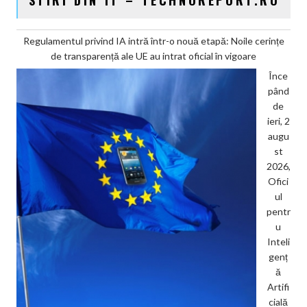
STIRI DIN IT – TECHNOREPORT.RO
Regulamentul privind IA intră într-o nouă etapă: Noile cerințe
de transparență ale UE au intrat oficial în vigoare
Înce
pând
de
ieri, 2
augu
st
2026,
Ofici
ul
pentr
u
Inteli
genț
ă
Artifi
cială