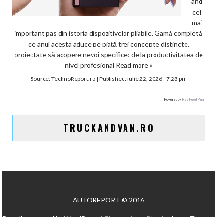
ând
cel
mai
important pas din istoria dispozitivelor pliabile. Gamă completă
de anul acesta aduce pe piață trei concepte distincte,
proiectate să acopere nevoi specifice: de la productivitatea de
nivel profesional
Read more »
Source:
TechnoReport.ro
|
Published:
iulie 22, 2026 - 7:23 pm
Powered by
RSS Feed Plugin
TRUCKANDVAN.RO
AUTOREPORT © 2016