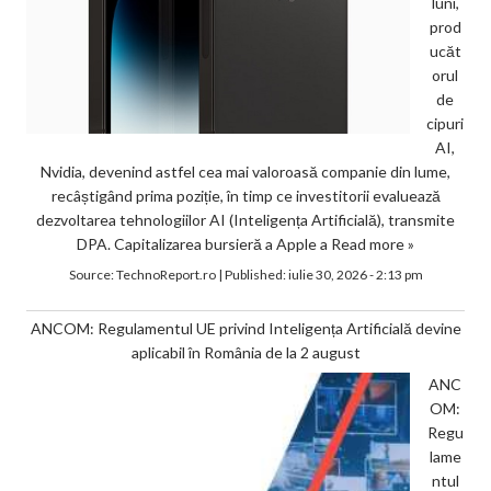
luni,
prod
ucăt
orul
de
cipuri
AI,
Nvidia, devenind astfel cea mai valoroasă companie din lume,
recâștigând prima poziție, în timp ce investitorii evaluează
dezvoltarea tehnologiilor AI (Inteligența Artificială), transmite
DPA. Capitalizarea bursieră a Apple a
Read more »
Source:
TechnoReport.ro
|
Published:
iulie 30, 2026 - 2:13 pm
ANCOM: Regulamentul UE privind Inteligența Artificială devine
aplicabil în România de la 2 august
ANC
OM:
Regu
lame
ntul