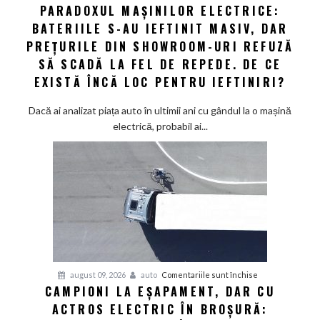
Audi
PARADOXUL MAȘINILOR ELECTRICE:
Paradoxul
să
BATERIILE S-AU IEFTINIT MASIV, DAR
mașinilor
schimbe
electrice:
PREȚURILE DIN SHOWROOM-URI REFUZĂ
foaia
Bateriile
SĂ SCADĂ LA FEL DE REPEDE. DE CE
s-
EXISTĂ ÎNCĂ LOC PENTRU IEFTINIRI?
au
ieftinit
Dacă ai analizat piața auto în ultimii ani cu gândul la o mașină
masiv,
electrică, probabil ai...
dar
prețurile
din
showroom-
uri
refuză
să
scadă
la
pentru
august 09, 2026
auto
Comentariile sunt închise
fel
CAMPIONI LA EȘAPAMENT, DAR CU
Campioni
de
ACTROS ELECTRIC ÎN BROȘURĂ:
la
repede.