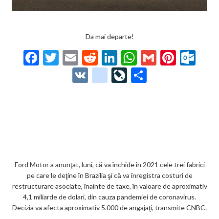
Da mai departe!
F
T
E
R
Li
W
G
Pi
O
ac
w
m
e
n
h
m
nt
ut
V
g
Li
P
e
itt
ai
d
ke
at
ai
er
lo
K
o
ve
ar
b
er
l
di
dI
s
l
es
o
o
Jo
ta
o
t
n
A
t
k.
gl
ur
je
o
p
co
e_
n
az
k
p
m
b
al
ă
o
Ford Motor a anunţat, luni, că va închide în 2021 cele trei fabrici
pe care le deţine în Brazilia şi că va înregistra costuri de
o
restructurare asociate, înainte de taxe, în valoare de aproximativ
k
4,1 miliarde de dolari, din cauza pandemiei de coronavirus.
Decizia va afecta aproximativ 5.000 de angajaţi, transmite CNBC.
m