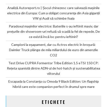
Analiză Autoreport.ro | Șocul chinezesc care salvează mașinile
electrice din Europa: Cum a obligat concurența din Asia giganții
VW și Audi să schimbe foaia
Paradoxul mașinilor electrice: Bateriile s-au ieftinit masiv, dar
prețurile din showroom-uri refuză să scadă la fel de repede. De
ce există încă loc pentru ieftiniri?
Campioni la eșapament, dar cu Actros electric în broșură:
Daimler Truck plânge de mila miliardului de euro din amenzile
CO2
Test Drive CUPRA Formentor Tribe Edition 1.5 eTSI 150 CP:
Rețeta spaniolă dintre ADN-ul de hot-hatch și sustenabilitatea
viitorului
Escapada la Constanța cu Omoda 9 Black Edition: Un flagship
hibrid care este companion perfect în drumul spre mare
ETICHETE