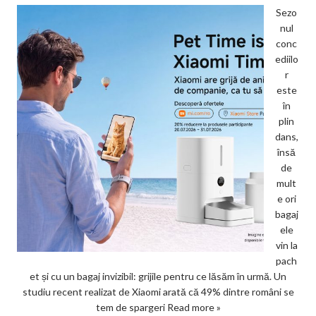
Sezo
nul
conc
ediilo
r
este
în
plin
dans,
însă
de
mult
e ori
bagaj
ele
vin la
pach
et și cu un bagaj invizibil: grijile pentru ce lăsăm în urmă. Un
studiu recent realizat de Xiaomi arată că 49% dintre români se
tem de spargeri
Read more »