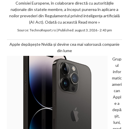
Comisiei Europene, în colaborare directă cu autoritățile
naționale din statele membre, a început punerea în aplicare a
noilor prevederi din Regulamentul privind inteligența artificială
(AI Act). Odată cu această
Read more »
Source:
TechnoReport.ro
|
Published:
august 3, 2026 - 2:43 pm
Apple depășește Nvidia și devine cea mai valoroasă companie
din lume
Grup
ul
infor
matic
ameri
can
Appl
e a
depă
șit,
luni,
prod