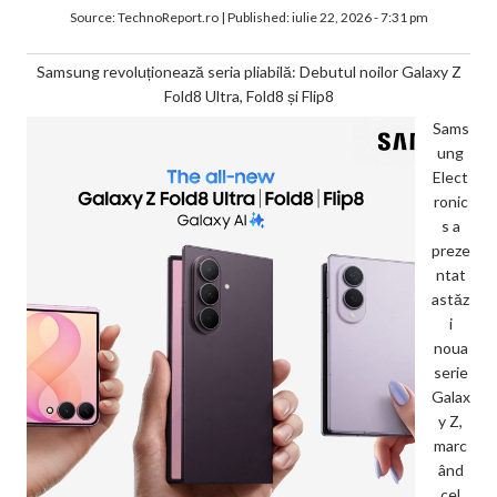
Source:
TechnoReport.ro
|
Published:
iulie 22, 2026 - 7:31 pm
Samsung revoluționează seria pliabilă: Debutul noilor Galaxy Z
Fold8 Ultra, Fold8 și Flip8
Sams
ung
Elect
ronic
s a
preze
ntat
astăz
i
noua
serie
Galax
y Z,
marc
ând
cel