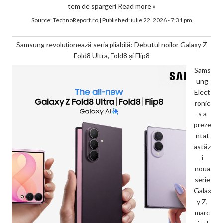
tem de spargeri
Read more »
Source:
TechnoReport.ro
|
Published:
iulie 22, 2026 - 7:31 pm
Samsung revoluționează seria pliabilă: Debutul noilor Galaxy Z
Fold8 Ultra, Fold8 și Flip8
Sams
ung
Elect
ronic
s a
preze
ntat
astăz
i
noua
serie
Galax
y Z,
marc