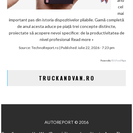
ând
cel
mai
important pas din istoria dispozitivelor pliabile. Gamă completă
de anul acesta aduce pe piață trei concepte distincte,
proiectate să acopere nevoi specifice: de la productivitatea de
nivel profesional
Read more »
Source:
TechnoReport.ro
|
Published:
iulie 22, 2026 - 7:23 pm
Powered by
RSS Feed Plugin
TRUCKANDVAN.RO
AUTOREPORT © 2016