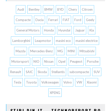
Audi
Bentley
BMW
BYD
Chery
Citroen
Compacte
Dacia
Ferrari
FIAT
Ford
Geely
General Motors
Honda
Hyundai
Jaguar
Kia
Lamborghini
Leapmotor
masini eco
masini electrice
Mazda
Mercedes-Benz
MG
MINI
Mitsubishi
Motorsport
NIO
Nissan
Opel
Peugeot
Porsche
Renault
SAIC
Skoda
Stellantis
subcompacte
SUV
Tesla
Toyota
Volkswagen
Volvo
VW
Xiaomi
XPENG
STIRI DIN IT – TECHNOREPORT.RO