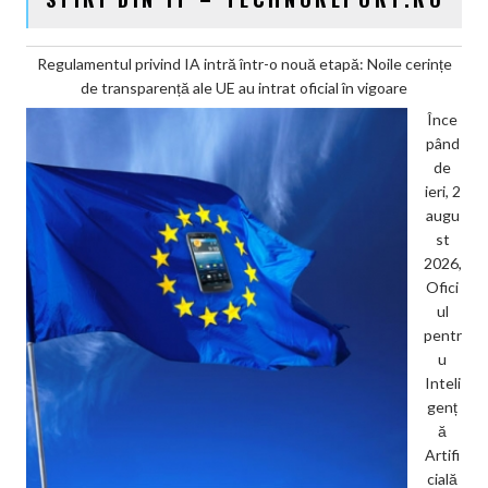
Regulamentul privind IA intră într-o nouă etapă: Noile cerințe
de transparență ale UE au intrat oficial în vigoare
Înce
pând
de
ieri, 2
augu
st
2026,
Ofici
ul
pentr
u
Inteli
genț
ă
Artifi
cială