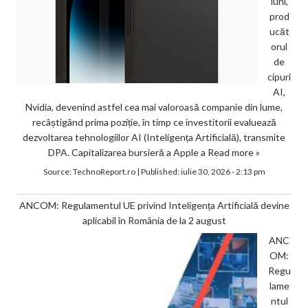
luni,
prod
ucăt
orul
de
cipuri
AI,
Nvidia, devenind astfel cea mai valoroasă companie din lume,
recâștigând prima poziție, în timp ce investitorii evaluează
dezvoltarea tehnologiilor AI (Inteligența Artificială), transmite
DPA. Capitalizarea bursieră a Apple a
Read more »
Source:
TechnoReport.ro
|
Published:
iulie 30, 2026 - 2:13 pm
ANCOM: Regulamentul UE privind Inteligența Artificială devine
aplicabil în România de la 2 august
ANC
OM:
Regu
lame
ntul