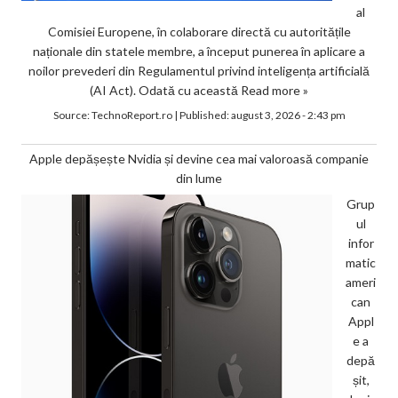
al
Comisiei Europene, în colaborare directă cu autoritățile
naționale din statele membre, a început punerea în aplicare a
noilor prevederi din Regulamentul privind inteligența artificială
(AI Act). Odată cu această
Read more »
Source:
TechnoReport.ro
|
Published:
august 3, 2026 - 2:43 pm
Apple depășește Nvidia și devine cea mai valoroasă companie
din lume
Grup
ul
infor
matic
ameri
can
Appl
e a
depă
șit,