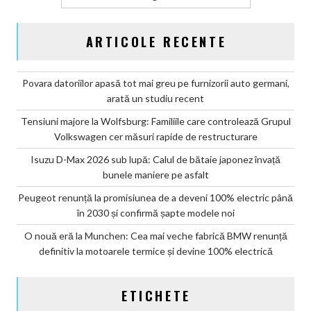
ARTICOLE RECENTE
Povara datoriilor apasă tot mai greu pe furnizorii auto germani,
arată un studiu recent
Tensiuni majore la Wolfsburg: Familiile care controlează Grupul
Volkswagen cer măsuri rapide de restructurare
Isuzu D-Max 2026 sub lupă: Calul de bătaie japonez învață
bunele maniere pe asfalt
Peugeot renunță la promisiunea de a deveni 100% electric până
în 2030 și confirmă șapte modele noi
O nouă eră la Munchen: Cea mai veche fabrică BMW renunță
definitiv la motoarele termice și devine 100% electrică
ETICHETE