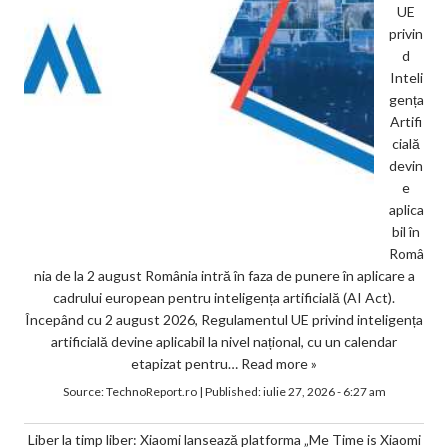
UE
privin
d
Inteli
gența
Artifi
cială
devin
e
aplica
bil în
Româ
nia de la 2 august România intră în faza de punere în aplicare a
cadrului european pentru inteligența artificială (AI Act).
Începând cu 2 august 2026, Regulamentul UE privind inteligența
artificială devine aplicabil la nivel național, cu un calendar
etapizat pentru…
Read more »
Source:
TechnoReport.ro
|
Published:
iulie 27, 2026 - 6:27 am
Liber la timp liber: Xiaomi lansează platforma „Me Time is Xiaomi