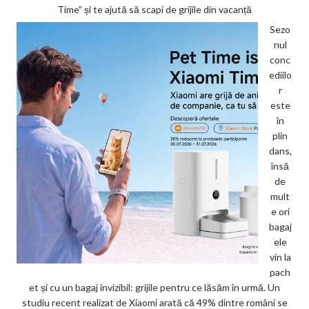
Time” și te ajută să scapi de grijile din vacanță
Sezo
nul
conc
ediilo
r
este
în
plin
dans,
însă
de
mult
e ori
bagaj
ele
vin la
pach
et și cu un bagaj invizibil: grijile pentru ce lăsăm în urmă. Un
studiu recent realizat de Xiaomi arată că 49% dintre români se