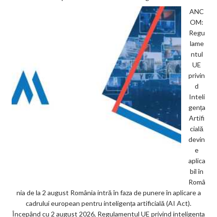
ANC
OM:
Regu
lame
ntul
UE
privin
d
Inteli
gența
Artifi
cială
devin
e
aplica
bil în
Româ
nia de la 2 august România intră în faza de punere în aplicare a
cadrului european pentru inteligența artificială (AI Act).
Începând cu 2 august 2026, Regulamentul UE privind inteligența