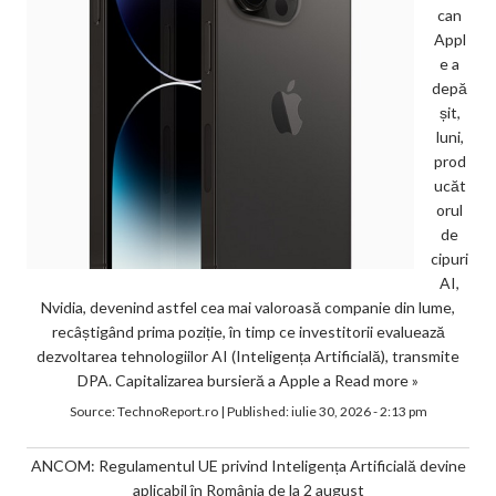
can
Appl
e a
depă
șit,
luni,
prod
ucăt
orul
de
cipuri
AI,
Nvidia, devenind astfel cea mai valoroasă companie din lume,
recâștigând prima poziție, în timp ce investitorii evaluează
dezvoltarea tehnologiilor AI (Inteligența Artificială), transmite
DPA. Capitalizarea bursieră a Apple a
Read more »
Source:
TechnoReport.ro
|
Published:
iulie 30, 2026 - 2:13 pm
ANCOM: Regulamentul UE privind Inteligența Artificială devine
aplicabil în România de la 2 august