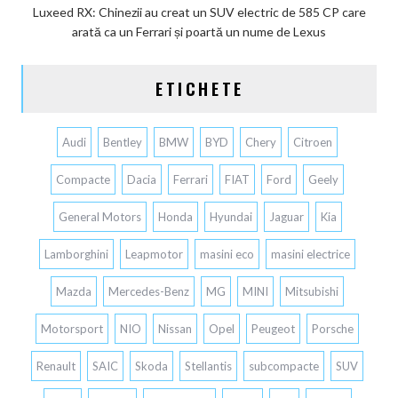
Luxeed RX: Chinezii au creat un SUV electric de 585 CP care
arată ca un Ferrari și poartă un nume de Lexus
ETICHETE
Audi
Bentley
BMW
BYD
Chery
Citroen
Compacte
Dacia
Ferrari
FIAT
Ford
Geely
General Motors
Honda
Hyundai
Jaguar
Kia
Lamborghini
Leapmotor
masini eco
masini electrice
Mazda
Mercedes-Benz
MG
MINI
Mitsubishi
Motorsport
NIO
Nissan
Opel
Peugeot
Porsche
Renault
SAIC
Skoda
Stellantis
subcompacte
SUV