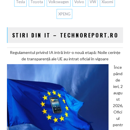
Tesla
Toyota
Volkswagen
Volvo
VW
Xiaomi
XPENG
STIRI DIN IT – TECHNOREPORT.RO
Regulamentul privind IA intră într-o nouă etapă: Noile cerințe
de transparență ale UE au intrat oficial în vigoare
Înce
pând
de
ieri, 2
augu
st
2026,
Ofici
ul
pentr