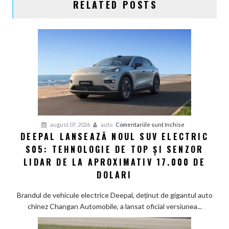
RELATED POSTS
pentru
august 07, 2026
auto
Comentariile sunt închise
DEEPAL LANSEAZĂ NOUL SUV ELECTRIC
Deepal
S05: TEHNOLOGIE DE TOP ȘI SENZOR
lansează
noul
LIDAR DE LA APROXIMATIV 17.000 DE
SUV
DOLARI
electric
S05:
Brandul de vehicule electrice Deepal, deținut de gigantul auto
Tehnologie
chinez Changan Automobile, a lansat oficial versiunea...
de
top