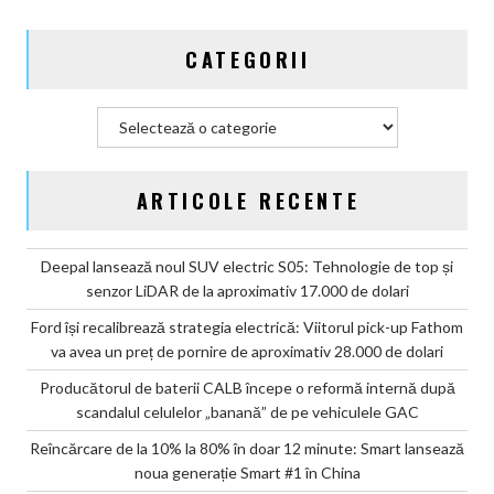
de
pe
CATEGORII
vehiculele
GAC
Categorii
ARTICOLE RECENTE
Deepal lansează noul SUV electric S05: Tehnologie de top și
senzor LiDAR de la aproximativ 17.000 de dolari
Ford își recalibrează strategia electrică: Viitorul pick-up Fathom
va avea un preț de pornire de aproximativ 28.000 de dolari
Producătorul de baterii CALB începe o reformă internă după
scandalul celulelor „banană” de pe vehiculele GAC
Reîncărcare de la 10% la 80% în doar 12 minute: Smart lansează
noua generație Smart #1 în China