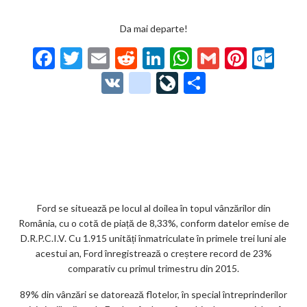
Da mai departe!
F
T
E
R
Li
W
G
Pi
O
ac
w
m
e
n
h
m
nt
ut
V
g
Li
P
e
itt
ai
d
ke
at
ai
er
lo
K
o
ve
ar
b
er
l
di
dI
s
l
es
o
o
Jo
ta
o
t
n
A
t
k.
gl
ur
je
o
p
co
e_
n
az
k
p
m
b
al
ă
o
Ford se situează pe locul al doilea în topul vânzărilor din
România, cu o cotă de piață de 8,33%, conform datelor emise de
o
D.R.P.C.I.V. Cu 1.915 unități înmatriculate în primele trei luni ale
k
acestui an, Ford înregistrează o creștere record de 23%
comparativ cu primul trimestru din 2015.
m
89% din vânzări se datorează flotelor, în special întreprinderilor
ar