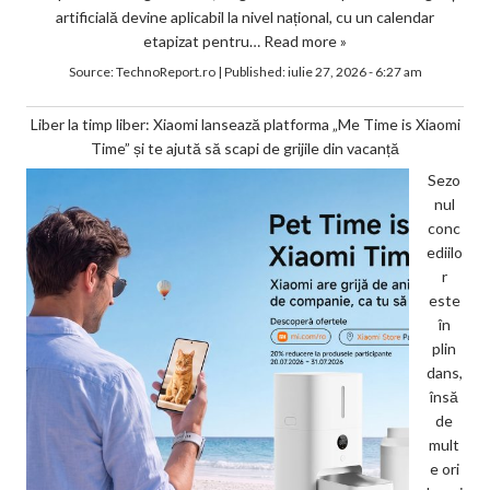
artificială devine aplicabil la nivel național, cu un calendar
etapizat pentru…
Read more »
Source:
TechnoReport.ro
|
Published:
iulie 27, 2026 - 6:27 am
Liber la timp liber: Xiaomi lansează platforma „Me Time is Xiaomi
Time” și te ajută să scapi de grijile din vacanță
Sezo
nul
conc
ediilo
r
este
în
plin
dans,
însă
de
mult
e ori