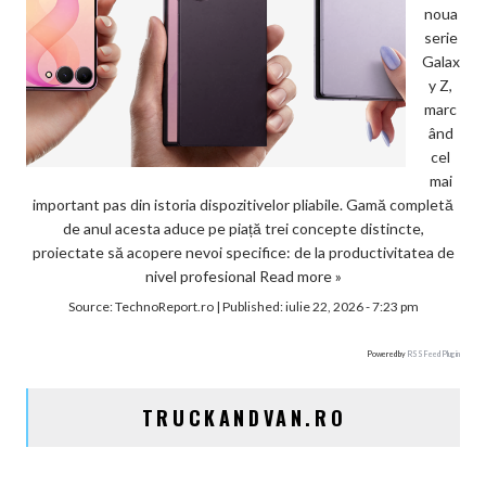
noua
serie
Galax
y Z,
marc
ând
cel
mai
important pas din istoria dispozitivelor pliabile. Gamă completă
de anul acesta aduce pe piață trei concepte distincte,
proiectate să acopere nevoi specifice: de la productivitatea de
nivel profesional
Read more »
Source:
TechnoReport.ro
|
Published:
iulie 22, 2026 - 7:23 pm
Powered by
RSS Feed Plugin
TRUCKANDVAN.RO