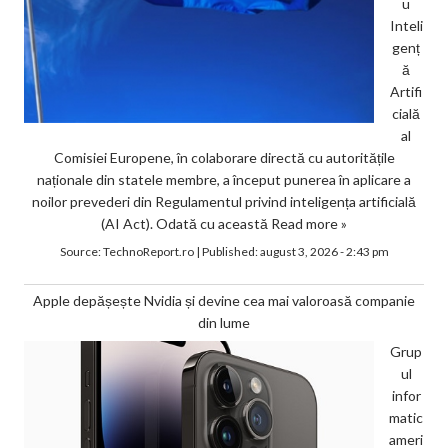
u
Inteli
genț
ă
Artifi
cială
al
Comisiei Europene, în colaborare directă cu autoritățile
naționale din statele membre, a început punerea în aplicare a
noilor prevederi din Regulamentul privind inteligența artificială
(AI Act). Odată cu această
Read more »
Source:
TechnoReport.ro
|
Published:
august 3, 2026 - 2:43 pm
Apple depășește Nvidia și devine cea mai valoroasă companie
din lume
Grup
ul
infor
matic
ameri