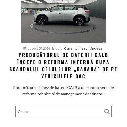
un
preț
de
pornire
de
aproximativ
28.000
de
pentru
august 07, 2026
auto
Comentariile sunt închise
dolari
PRODUCĂTORUL DE BATERII CALB
Producătorul
ÎNCEPE O REFORMĂ INTERNĂ DUPĂ
de
baterii
SCANDALUL CELULELOR „BANANĂ” DE PE
CALB
VEHICULELE GAC
începe
o
Producătorul chinez de baterii CALB a demarat o serie de
reformă
reforme tehnice și de management destinate...
internă
după
scandalul
celulelor
„banană”