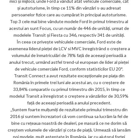
mici și mijlocii, unde Ford a vândut atât vehicule comerciale, cât
ks
și autoturisme, în timp ce 11% din vânzări s-au adresat
persoanelor fizice care au cumpărat în principal autoturisme.
Top 3 cele mai bine vândute modele Ford în primul trimestru al
acestui an sunt Focus, cu un număr de 446 de unități, urmat de
modelele Transit și Fiesta cu 346, respectiv 341 de unități.
În ceea ce privește vehiculele comerciale, Ford este de
asemenea liderul pieței de LCV si MVC înregistrând o creștere a
volumului de înmatriculări de 78% față de aceeași perioadă a
anului trecut, urmând astfel trend-ul european de lider al pieței
de vehicule comerciale Ford, conform statisticilor EU 20*.
Transit Connect a avut rezultate excepționale pe piața din
România în primele trei luni ale acestui an, cu o creștere de
33,84% comparativ cu primul trimestru din 2015, în timp ce
modelul Transit a înregistrat o creștere a vânzărilor de 30,59%
față de aceeași perioadă a anului precedent.
„Suntem foarte mulțumiți de rezultatele primului trimestru din
2016 și suntem încrezatori că vom continua sa lucrăm la fel de
bine cu rețeaua noastră de dealeri, pe masură ce ne dorim să
creștem volumele de vânzări și cota de piață. Urmează să lansăm
noi modele, mult așteptate în România, iar cu ajutorul forței