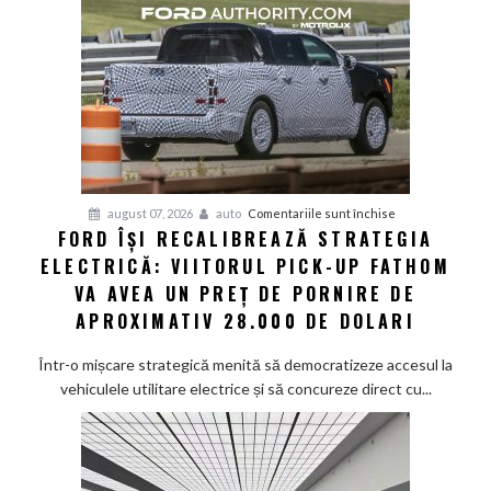
și
senzor
LiDAR
de
la
aproximativ
17.000
de
dolari
pentru
august 07, 2026
auto
Comentariile sunt închise
FORD ÎȘI RECALIBREAZĂ STRATEGIA
Ford
ELECTRICĂ: VIITORUL PICK-UP FATHOM
își
recalibrează
VA AVEA UN PREȚ DE PORNIRE DE
strategia
APROXIMATIV 28.000 DE DOLARI
electrică:
Viitorul
Într-o mișcare strategică menită să democratizeze accesul la
pick-
vehiculele utilitare electrice și să concureze direct cu...
up
Fathom
va
avea