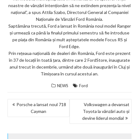
noastre de vânzări intenționăm să ne extindem prezența la nivel
național”, a spus Attila Szabo, Directorul General al Companiei
Naționale de Vânzări Ford România.
Saptămâna trecută, Ford a lansat în România noul model Ranger
și urmează ca până la finalul primului semestru să fie introduse
pe piața din România și mult așteptatele modele Focus RS și
Ford Edge.
Prin rețeaua națională de dealeri din România, Ford este prezent
în 37 de locații în toată țara, dintre care 2 FordStore, inaugurate
anul trecut în decembrie, urmând alte două inaugurări în Cluj și
Timișoara în cursul acestui an.
NEWS
Ford
NAVIGARE
Porsche a lansat noul 718
Volkswagen a devansat
Cayman
Toyota la vânzări auto și
ÎN
devine liderul mondial
ARTICOLE