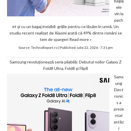
bagaj
ele
vin la
pach
et și cu un bagaj invizibil: grijile pentru ce lăsăm în urmă. Un
studiu recent realizat de Xiaomi arată că 49% dintre români se
tem de spargeri
Read more »
Source:
TechnoReport.ro
|
Published:
iulie 22, 2026 - 7:31 pm
Samsung revoluționează seria pliabilă: Debutul noilor Galaxy Z
Fold8 Ultra, Fold8 și Flip8
Sams
ung
Elect
ronic
s a
preze
ntat
astăz
i