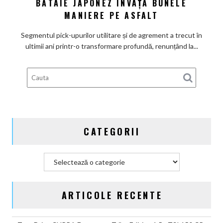
BĂTAIE JAPONEZ ÎNVAȚĂ BUNELE
D-
Max
MANIERE PE ASFALT
2026
sub
Segmentul pick-upurilor utilitare și de agrement a trecut în
lupă:
ultimii ani printr-o transformare profundă, renunțând la...
Calul
de
bătaie
japonez
învață
bunele
maniere
CATEGORII
pe
asfalt
Categorii
ARTICOLE RECENTE