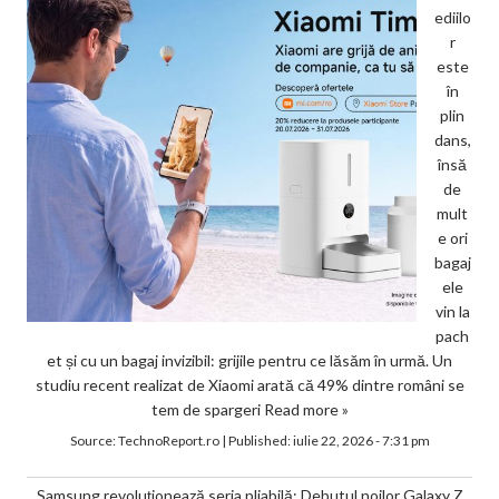
ediilo
r
este
în
plin
dans,
însă
de
mult
e ori
bagaj
ele
vin la
pach
et și cu un bagaj invizibil: grijile pentru ce lăsăm în urmă. Un
studiu recent realizat de Xiaomi arată că 49% dintre români se
tem de spargeri
Read more »
Source:
TechnoReport.ro
|
Published:
iulie 22, 2026 - 7:31 pm
Samsung revoluționează seria pliabilă: Debutul noilor Galaxy Z