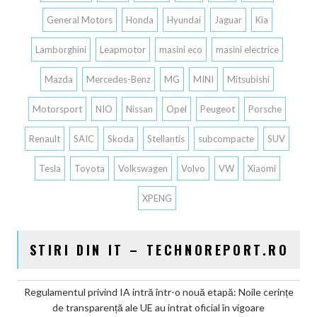
General Motors
Honda
Hyundai
Jaguar
Kia
Lamborghini
Leapmotor
masini eco
masini electrice
Mazda
Mercedes-Benz
MG
MINI
Mitsubishi
Motorsport
NIO
Nissan
Opel
Peugeot
Porsche
Renault
SAIC
Skoda
Stellantis
subcompacte
SUV
Tesla
Toyota
Volkswagen
Volvo
VW
Xiaomi
XPENG
STIRI DIN IT – TECHNOREPORT.RO
Regulamentul privind IA intră într-o nouă etapă: Noile cerințe
de transparență ale UE au intrat oficial în vigoare