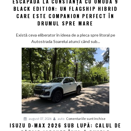
ESCAPADA LA CONSTANȚA CU OMODA 9
Escapada
sustenabilitatea
BLACK EDITION: UN FLAGSHIP HIBRID
la
viitorului
Constanța
CARE ESTE COMPANION PERFECT ÎN
cu
DRUMUL SPRE MARE
Omoda
9
Există ceva eliberator în ideea de a pleca spre litoral pe
Black
Autostrada Soarelui atunci când sub...
Edition:
Un
flagship
hibrid
care
este
companion
perfect
în
drumul
spre
mare
pentru
august 07, 2026
auto
Comentariile sunt închise
ISUZU D-MAX 2026 SUB LUPĂ: CALUL DE
Isuzu