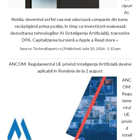
cipuri
AI,
Nvidia, devenind astfel cea mai valoroasă companie din lume,
recâștigând prima poziție, în timp ce investitorii evaluează
dezvoltarea tehnologiilor AI (Inteligența Artificială), transmite
DPA. Capitalizarea bursieră a Apple a
Read more »
Source:
TechnoReport.ro
|
Published:
iulie 30, 2026 - 2:13 pm
ANCOM: Regulamentul UE privind Inteligența Artificială devine
aplicabil în România de la 2 august
ANC
OM:
Regu
lame
ntul
UE
privin
d
Inteli