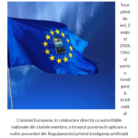
Înce
pând
de
ieri, 2
augu
st
2026,
Ofici
ul
pentr
u
Inteli
genț
ă
Artifi
cială
al
Comisiei Europene, în colaborare directă cu autoritățile
naționale din statele membre, a început punerea în aplicare a
noilor prevederi din Regulamentul privind inteligența artificială