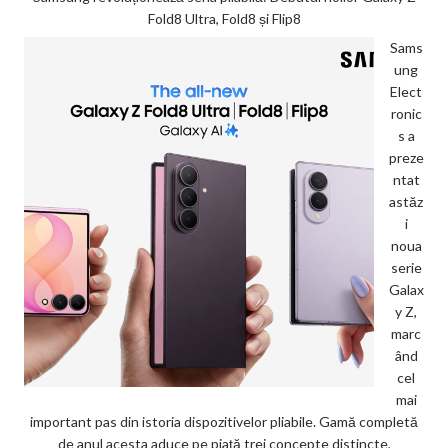
Fold8 Ultra, Fold8 și Flip8
Sams
ung
Elect
ronic
s a
preze
ntat
astăz
i
noua
serie
Galax
y Z,
marc
ând
cel
mai
important pas din istoria dispozitivelor pliabile. Gamă completă
de anul acesta aduce pe piață trei concepte distincte,