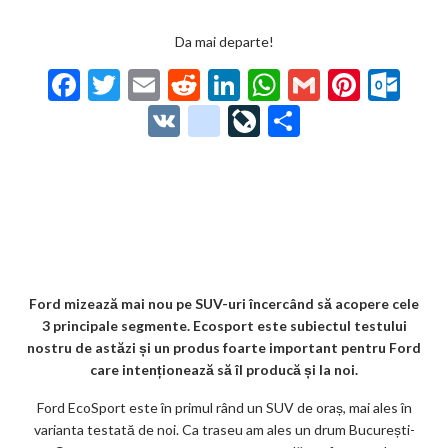
Da mai departe!
F
T
E
R
Li
W
G
Pi
O
ac
w
m
e
n
h
m
nt
ut
V
g
Li
P
e
itt
ai
d
ke
at
ai
er
lo
K
o
ve
ar
b
er
l
di
dI
s
l
es
o
o
Jo
ta
o
t
n
A
t
k.
gl
ur
je
o
p
co
e_
n
az
k
p
m
b
al
ă
o
Ford mizează mai nou pe SUV-uri încercând să acopere cele
3 principale segmente. Ecosport este subiectul testului
o
nostru de astăzi și un produs foarte important pentru Ford
k
care intenționează să îl producă și la noi.
m
Ford EcoSport este în primul rând un SUV de oraș, mai ales în
varianta testată de noi. Ca traseu am ales un drum București-
ar