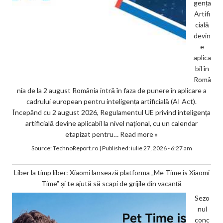
gența
Artifi
cială
devin
e
aplica
bil în
Româ
nia de la 2 august România intră în faza de punere în aplicare a
cadrului european pentru inteligența artificială (AI Act).
Începând cu 2 august 2026, Regulamentul UE privind inteligența
artificială devine aplicabil la nivel național, cu un calendar
etapizat pentru…
Read more »
Source:
TechnoReport.ro
|
Published:
iulie 27, 2026 - 6:27 am
Liber la timp liber: Xiaomi lansează platforma „Me Time is Xiaomi
Time” și te ajută să scapi de grijile din vacanță
Sezo
nul
conc