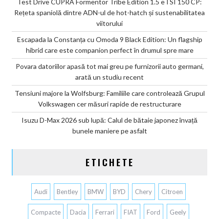
Test Drive CUPRA Formentor Tribe Edition 1.5 eTSI 150 CP:
Rețeta spaniolă dintre ADN-ul de hot-hatch și sustenabilitatea
viitorului
Escapada la Constanța cu Omoda 9 Black Edition: Un flagship
hibrid care este companion perfect în drumul spre mare
Povara datoriilor apasă tot mai greu pe furnizorii auto germani,
arată un studiu recent
Tensiuni majore la Wolfsburg: Familiile care controlează Grupul
Volkswagen cer măsuri rapide de restructurare
Isuzu D-Max 2026 sub lupă: Calul de bătaie japonez învață
bunele maniere pe asfalt
ETICHETE
Audi
Bentley
BMW
BYD
Chery
Citroen
Compacte
Dacia
Ferrari
FIAT
Ford
Geely