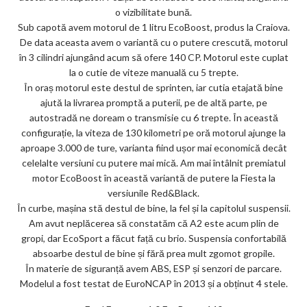
o vizibilitate bună.
Sub capotă avem motorul de 1 litru EcoBoost, produs la Craiova.
De data aceasta avem o variantă cu o putere crescută, motorul
în 3 cilindri ajungând acum să ofere 140 CP. Motorul este cuplat
la o cutie de viteze manuală cu 5 trepte.
În oraș motorul este destul de sprinten, iar cutia etajată bine
ajută la livrarea promptă a puterii, pe de altă parte, pe
autostradă ne doream o transmisie cu 6 trepte. În această
configurație, la viteza de 130 kilometri pe oră motorul ajunge la
aproape 3.000 de ture, varianta fiind ușor mai economică decât
celelalte versiuni cu putere mai mică. Am mai întâlnit premiatul
motor EcoBoost în această variantă de putere la Fiesta la
versiunile Red&Black.
În curbe, mașina stă destul de bine, la fel și la capitolul suspensii.
Am avut neplăcerea să constatăm că A2 este acum plin de
gropi, dar EcoSport a făcut față cu brio. Suspensia confortabilă
absoarbe destul de bine și fără prea mult zgomot gropile.
În materie de siguranță avem ABS, ESP și senzori de parcare.
Modelul a fost testat de EuroNCAP în 2013 și a obținut 4 stele.