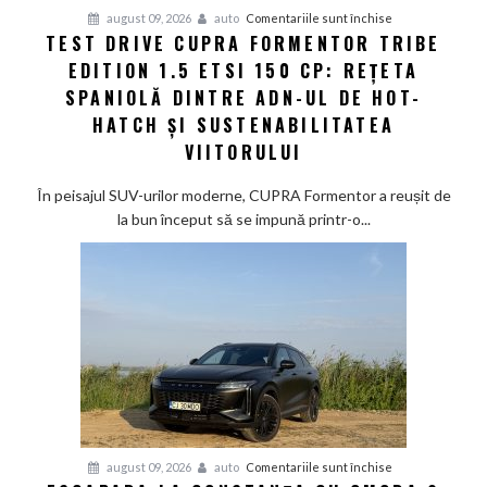
pentru
august 09, 2026
auto
Comentariile sunt închise
TEST DRIVE CUPRA FORMENTOR TRIBE
Test
EDITION 1.5 ETSI 150 CP: REȚETA
Drive
CUPRA
SPANIOLĂ DINTRE ADN-UL DE HOT-
Formentor
HATCH ȘI SUSTENABILITATEA
Tribe
VIITORULUI
Edition
1.5
În peisajul SUV-urilor moderne, CUPRA Formentor a reușit de
eTSI
la bun început să se impună printr-o...
150
CP:
Rețeta
spaniolă
dintre
ADN-
ul
de
hot-
hatch
pentru
august 09, 2026
auto
Comentariile sunt închise
și