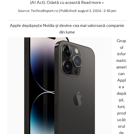
(AI Act). Odată cu această
Read more »
Source:
TechnoReport.ro
|
Published:
august 3, 2026 - 2:43 pm
Apple depășește Nvidia și devine cea mai valoroasă companie
din lume
Grup
ul
infor
matic
ameri
can
Appl
e a
depă
șit,
luni,
prod
ucăt
orul
de