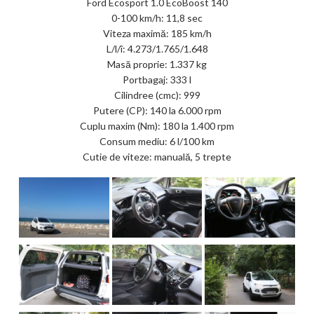
Ford Ecosport 1.0 EcoBoost 140
0-100 km/h: 11,8 sec
Viteza maximă: 185 km/h
L/l/î: 4.273/1.765/1.648
Masă proprie: 1.337 kg
Portbagaj: 333 l
Cilindree (cmc): 999
Putere (CP): 140 la 6.000 rpm
Cuplu maxim (Nm): 180 la 1.400 rpm
Consum mediu: 6 l/100 km
Cutie de viteze: manuală, 5 trepte