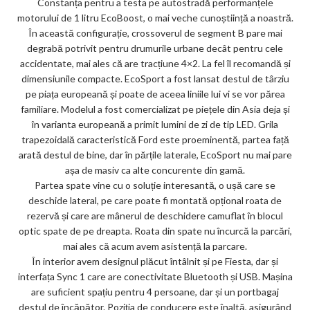
Constanța pentru a testa pe autostradă performanțele
ks
motorului de 1 litru EcoBoost, o mai veche cunoștiință a noastră.
În această configurație, crossoverul de segment B pare mai
degrabă potrivit pentru drumurile urbane decât pentru cele
accidentate, mai ales că are tracțiune 4×2. La fel îl recomandă și
dimensiunile compacte. EcoSport a fost lansat destul de târziu
pe piața europeană și poate de aceea liniile lui vi se vor părea
familiare. Modelul a fost comercializat pe piețele din Asia deja și
în varianta europeană a primit lumini de zi de tip LED. Grila
trapezoidală caracteristică Ford este proeminentă, partea față
arată destul de bine, dar în părțile laterale, EcoSport nu mai pare
așa de masiv ca alte concurente din gamă.
Partea spate vine cu o soluție interesantă, o ușă care se
deschide lateral, pe care poate fi montată opțional roata de
rezervă și care are mânerul de deschidere camuflat în blocul
optic spate de pe dreapta. Roata din spate nu încurcă la parcări,
mai ales că acum avem asistență la parcare.
În interior avem designul plăcut întâlnit și pe Fiesta, dar și
interfața Sync 1 care are conectivitate Bluetooth și USB. Mașina
are suficient spațiu pentru 4 persoane, dar și un portbagaj
destul de încăpător. Poziția de conducere este înaltă, asigurând