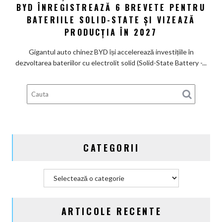
poartă
BYD ÎNREGISTREAZĂ 6 BREVETE PENTRU
uriaș
un
către
BATERIILE SOLID-STATE ȘI VIZEAZĂ
nume
bateria
PRODUCȚIA ÎN 2027
de
viitorului:
Lexus
BYD
Gigantul auto chinez BYD își accelerează investițiile în
înregistrează
dezvoltarea bateriilor cu electrolit solid (Solid-State Battery -...
6
brevete
pentru
bateriile
solid-
state
și
CATEGORII
vizează
producția
în
Categorii
2027
ARTICOLE RECENTE