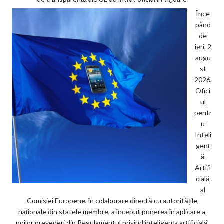
Înce
pând
de
ieri, 2
augu
st
2026,
Ofici
ul
pentr
u
Inteli
genț
ă
Artifi
cială
al
Comisiei Europene, în colaborare directă cu autoritățile
naționale din statele membre, a început punerea în aplicare a
noilor prevederi din Regulamentul privind inteligența artificială