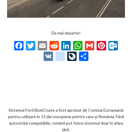
Da mai departe!
F
T
E
R
Li
W
G
Pi
O
ac
w
m
e
n
h
m
nt
ut
V
g
Li
P
e
itt
ai
d
ke
at
ai
er
lo
K
o
ve
ar
b
er
l
di
dI
s
l
es
o
o
Jo
ta
o
t
n
A
t
k.
gl
ur
je
o
p
co
e_
n
az
k
p
m
b
al
ă
o
Sistemul Ford BlueCruise a fost aprobat de Comisia Europeană
pentru utilizare în 15 țări europene printre care și România. Fără
o
autostrăzi compatibile, românii pot folosi sistemul doar în afara
k
țării.