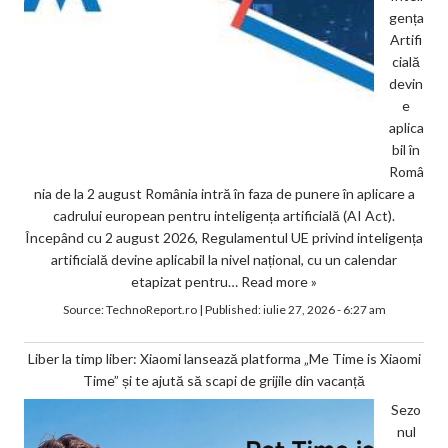
gența
Artifi
cială
devin
e
aplica
bil în
Româ
nia de la 2 august România intră în faza de punere în aplicare a
cadrului european pentru inteligența artificială (AI Act).
Începând cu 2 august 2026, Regulamentul UE privind inteligența
artificială devine aplicabil la nivel național, cu un calendar
etapizat pentru…
Read more »
Source:
TechnoReport.ro
|
Published:
iulie 27, 2026 - 6:27 am
Liber la timp liber: Xiaomi lansează platforma „Me Time is Xiaomi
Time” și te ajută să scapi de grijile din vacanță
Sezo
nul