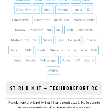
General Motors
Honda
Hyundai
Jaguar
Kia
Lamborghini
Leapmotor
masini eco
masini electrice
Mazda
Mercedes-Benz
MG
MINI
Mitsubishi
Motorsport
NIO
Nissan
Opel
Peugeot
Porsche
Renault
SAIC
Skoda
Stellantis
subcompacte
SUV
Tesla
Toyota
Volkswagen
Volvo
VW
Xiaomi
XPENG
STIRI DIN IT – TECHNOREPORT.RO
Regulamentul privind IA intră într-o nouă etapă: Noile cerințe
de transparență ale UE au intrat oficial în vigoare