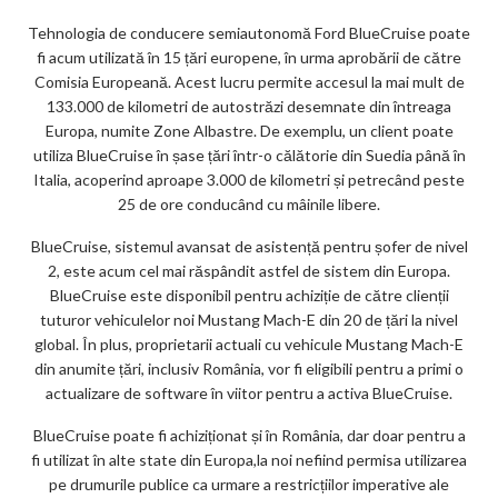
m
Tehnologia de conducere semiautonomă Ford BlueCruise poate
fi acum utilizată în 15 țări europene, în urma aprobării de către
ar
Comisia Europeană. Acest lucru permite accesul la mai mult de
ks
133.000 de kilometri de autostrăzi desemnate din întreaga
Europa, numite Zone Albastre. De exemplu, un client poate
utiliza BlueCruise în șase țări într-o călătorie din Suedia până în
Italia, acoperind aproape 3.000 de kilometri și petrecând peste
25 de ore conducând cu mâinile libere.
BlueCruise, sistemul avansat de asistență pentru șofer de nivel
2, este acum cel mai răspândit astfel de sistem din Europa.
BlueCruise este disponibil pentru achiziție de către clienții
tuturor vehiculelor noi Mustang Mach-E din 20 de țări la nivel
global. În plus, proprietarii actuali cu vehicule Mustang Mach-E
din anumite țări, inclusiv România, vor fi eligibili pentru a primi o
actualizare de software în viitor pentru a activa BlueCruise.
BlueCruise poate fi achiziționat și în România, dar doar pentru a
fi utilizat în alte state din Europa,la noi nefiind permisa utilizarea
pe drumurile publice ca urmare a restricțiilor imperative ale