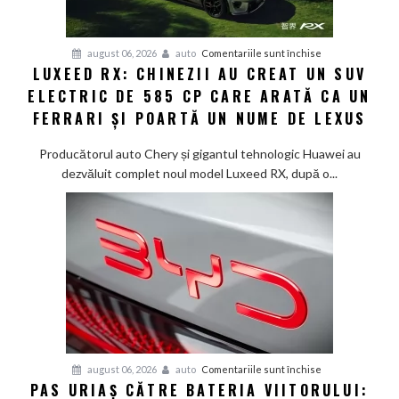
noua
generație
Smart
pentru
august 06, 2026
auto
Comentariile sunt închise
#1
LUXEED RX: CHINEZII AU CREAT UN SUV
Luxeed
în
ELECTRIC DE 585 CP CARE ARATĂ CA UN
RX:
China
Chinezii
FERRARI ȘI POARTĂ UN NUME DE LEXUS
au
creat
Producătorul auto Chery și gigantul tehnologic Huawei au
un
dezvăluit complet noul model Luxeed RX, după o...
SUV
electric
de
585
CP
care
arată
ca
un
Ferrari
pentru
august 06, 2026
auto
Comentariile sunt închise
PAS URIAȘ CĂTRE BATERIA VIITORULUI:
și
Pas