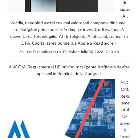
de
cipuri
AI,
Nvidia, devenind astfel cea mai valoroasă companie din lume,
recâștigând prima poziție, în timp ce investitorii evaluează
dezvoltarea tehnologiilor AI (Inteligența Artificială), transmite
DPA. Capitalizarea bursieră a Apple a
Read more »
Source:
TechnoReport.ro
|
Published:
iulie 30, 2026 - 2:13 pm
ANCOM: Regulamentul UE privind Inteligența Artificială devine
aplicabil în România de la 2 august
ANC
OM:
Regu
lame
ntul
UE
privin
d
Inteli