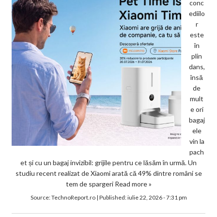
conc
ediilo
r
este
în
plin
dans,
însă
de
mult
e ori
bagaj
ele
vin la
pach
et și cu un bagaj invizibil: grijile pentru ce lăsăm în urmă. Un
studiu recent realizat de Xiaomi arată că 49% dintre români se
tem de spargeri
Read more »
Source:
TechnoReport.ro
|
Published:
iulie 22, 2026 - 7:31 pm