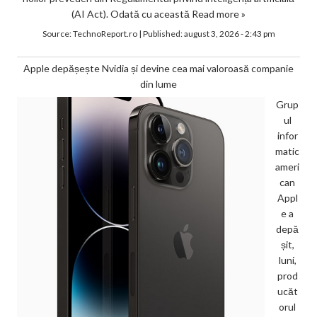
(AI Act). Odată cu această
Read more »
Source:
TechnoReport.ro
|
Published:
august 3, 2026 - 2:43 pm
Apple depășește Nvidia și devine cea mai valoroasă companie
din lume
Grup
ul
infor
matic
ameri
can
Appl
e a
depă
șit,
luni,
prod
ucăt
orul