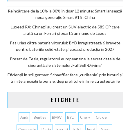
Reîncărcare de la 10% la 80% în doar 12 minute: Smart lansează
noua generație Smart #1 în China
Luxeed RX: Chinezii au creat un SUV electric de 585 CP care
arată ca un Ferrari și poartă un nume de Lexus
Pas uriaș către bateria viitorului: BYD înregistrează 6 brevete
pentru bateriile solid-state și vizează producția în 2027
Presat de Tesla, regulatorul european ține la secret datele de
siguranță ale sistemului „Full Self-Driving”
Eficiență în stil german: Schaeffler face „curățenie” prin birouri și
trimite angajații la pensie, deși profitul e în linie cu așteptările
ETICHETE
Audi
Bentley
BMW
BYD
Chery
Citroen
Compacte
Dacia
Ferrari
FIAT
Ford
Geely