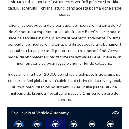
situată sub panoul de instrumente, verifică privirea și poziția
capului șoferului – chiar și atunci când acesta poartă ochelari de
soare.
Clienții se pot bucura de o perioadă de încercare gratuită de 90
de zile pentru a experimenta modul în care BlueCruise le poate
face călătoriile lungi mai plăcute și mai puțin stresante. În urma
perioadei de încercare gratuită, clienții pot activa un abonament
anual sau lunar, pe care îl pot anula sau reînnoi oricând. Acest
model de abonament lunar facilitează activarea BlueCruise la un
moment care se potrivește planurilor lor de călătorie.
Există mai mult de 420.000 de vehicule echipate BlueCruise pe
șosele la nivel global în vehiculele Ford și Lincoln. La nivel global,
au fost parcurși folosind sistemul BlueCruise peste 342 de
milioane de kilometri, totalizând peste 3,1 milioane de ore de
condus.