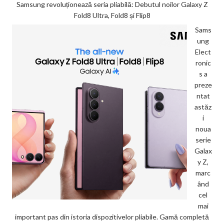
Samsung revoluționează seria pliabilă: Debutul noilor Galaxy Z
Fold8 Ultra, Fold8 și Flip8
Sams
ung
Elect
ronic
s a
preze
ntat
astăz
i
noua
serie
Galax
y Z,
marc
ând
cel
mai
important pas din istoria dispozitivelor pliabile. Gamă completă