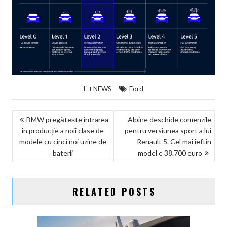
NEWS
Ford
NAVIGARE
BMW pregătește intrarea
Alpine deschide comenzile
în producție a noii clase de
pentru versiunea sport a lui
ÎN
modele cu cinci noi uzine de
Renault 5. Cel mai ieftin
ARTICOLE
baterii
model e 38.700 euro
RELATED POSTS