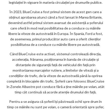
legislației în vigoare în materia circulației pe drumurile publice.
În 2023, BlueCruise a fost primul sistem de acest gen care a
obținut aprobarea atunci când a fost lansat în Marea Britanie,
devenind astfel primul sistem avansat de asistență a șoferului
care oferă în mod real posibilitatea de a conduce cu mâinile
libere la viteze de autostradă în Europa. În Spania, Ford a fost,
de asemenea, primul producător auto care a oferit clienților
posibilitatea de a conduce cu mâinile libere pe autostradă.
Când BlueCruise este activat, sistemul controlează direcția,
accelerația, frânarea, poziționarea în banda de circulație și
distanțele de siguranță față de vehiculul din față prin
monitorizarea marcajelor rutiere, a limitelor de viteză și a
condițiilor de trafic, de la viteze de autostradă până la oprirea
completă în blocajele din trafic. Șoferii care folosesc BlueCruise
în Zonele Albastre pot conduce fără a ține mâinile pe volan, atât
timp cât continuă să acorde atenție drumului din față.
Pentru a se asigura că șoferii își păstrează ochii spre drum în
timp ce mâinile nu sunt pe volan, o cameră orientată spre șofer,