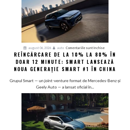
pentru
august 06, 2026
auto
Comentariile sunt închise
REÎNCĂRCARE DE LA 10% LA 80% ÎN
Reîncărcare
DOAR 12 MINUTE: SMART LANSEAZĂ
de
la
NOUA GENERAȚIE SMART #1 ÎN CHINA
10%
la
Grupul Smart — un joint-venture format de Mercedes-Benz și
80%
Geely Auto — a lansat oficial în...
în
doar
12
minute:
Smart
lansează