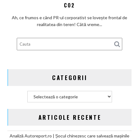
cu
există
CO2
Actros
încă
electric
loc
Ah, ce frumos e când PR-ul corporatist se lovește frontal de
în
pentru
realitatea din teren! Câtă vreme...
broșură:
ieftiniri?
Daimler
Truck
plânge
de
mila
miliardului
CATEGORII
de
euro
din
Categorii
amenzile
CO2
ARTICOLE RECENTE
Analiză Autoreport.ro | Șocul chinezesc care salvează mașinile