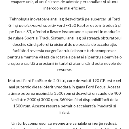
eșapare unic, al unui sistem de admisie personalizat și al unui
intercooler mai eficient.
Tehnologia inovatoare anti-lag dezvoltată pe supercar-ul Ford
GT și pe pick-up-ul sportiv Ford F-150 Raptor este introdusă și
pe Focus ST, oferind o livrare instantanee a puterii în modurile
de rulare Sport și Track. Sistemul anti-lag păstrează obturatorul
deschis când șoferul ia piciorul de pe pedala de accelerație,
facilitând reversia curgerii aerului dinspre turbocompresor,
pentru a menține viteza de rotație a paletei și pentru a permite o
creștere rapidă a presiunii în turbină atunci când este nevoie de
resurse.
Motorul Ford EcoBlue de 2.0 litri, care dezvoltă 190 CP, este cel
mai puternic diesel oferit vreodată în gama Ford Focus. Acesta
atinge puterea maximă la 3500 rpm și dezvoltă un cuplu de 400
Nm între 2000 și 3000 rpm, 360 Nm fiind disponibili încă de la
1500 rpm. Aceste resurse permit o accelerație imediată și
liniară.
Un turbocompresor cu geometrie variabilă și inerție redusă,