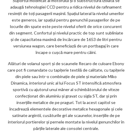
Suportul modificat al motorului și o substructură izolată se
adaugă tehnologiei CCD pentru a ridica nivelul de rafinament
resimțit de toți pasagerii mașinii. Spațiul lateral la nivelul umerilor
este generos, iar spațiul pentru genunchii pasagerilor de pe
locurile din spate este peste nivelul oferit de orice concurent
din segment. Confortul și nivelul practic de top sunt subliniate
și de capacitatea maximă de încărcare de 1653 de litri pentru
versiunea wagon, care beneficiază de un portbagaj în care
încape o cușcă mare pentru câini.
Alături de volanul sport și de scaunele Recaro de culoare Ebony
care pot fi comandate cu tapițerie textilă de calitate, cu tapițerie
din piele sau într-o combinație de piele și materiale Miko
Dinamica, interiorul unic al lui Focus ST intensifică atmosfera
sportivă cu ajutorul unui mâner al schimbătorului de viteze
confecționat din aluminiu și gravat cu sigla ST, dar și prin
inserțiile metalice de pe praguri. Tot la acest capitol se
încadrează elementele decorative metalice hexagonale și cele
satinate argintii, cusăturile gri ale scaunelor, inserțiile de pe
interiorul portierelor și pernele montate la nivelul genunchilor în
părțile laterale ale consolei centrale.