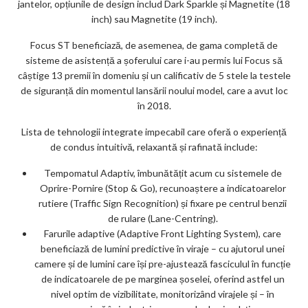
jantelor, opțiunile de design includ Dark Sparkle și Magnetite (18
inch) sau Magnetite (19 inch).
Focus ST beneficiază, de asemenea, de gama completă de
sisteme de asistență a șoferului care i-au permis lui Focus să
câștige 13 premii în domeniu și un calificativ de 5 stele la testele
de siguranță din momentul lansării noului model, care a avut loc
în 2018.
Lista de tehnologii integrate impecabil care oferă o experiență
de condus intuitivă, relaxantă și rafinată include:
Tempomatul Adaptiv, îmbunătățit acum cu sistemele de
Oprire-Pornire (Stop & Go), recunoaștere a indicatoarelor
rutiere (Traffic Sign Recognition) și fixare pe centrul benzii
de rulare (Lane-Centring).
Farurile adaptive (Adaptive Front Lighting System), care
beneficiază de lumini predictive în viraje – cu ajutorul unei
camere și de lumini care își pre-ajustează fasciculul în funcție
de indicatoarele de pe marginea șoselei, oferind astfel un
nivel optim de vizibilitate, monitorizând virajele și – în