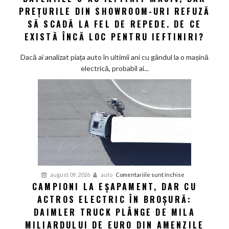
schimbe
electrice:
PREȚURILE DIN SHOWROOM-URI REFUZĂ
foaia
Bateriile
SĂ SCADĂ LA FEL DE REPEDE. DE CE
s-
EXISTĂ ÎNCĂ LOC PENTRU IEFTINIRI?
au
ieftinit
Dacă ai analizat piața auto în ultimii ani cu gândul la o mașină
masiv,
electrică, probabil ai...
dar
prețurile
din
showroom-
uri
refuză
să
scadă
la
pentru
august 09, 2026
auto
Comentariile sunt închise
fel
CAMPIONI LA EȘAPAMENT, DAR CU
Campioni
de
ACTROS ELECTRIC ÎN BROȘURĂ:
la
repede.
eșapament,
DAIMLER TRUCK PLÂNGE DE MILA
De
dar
ce
MILIARDULUI DE EURO DIN AMENZILE