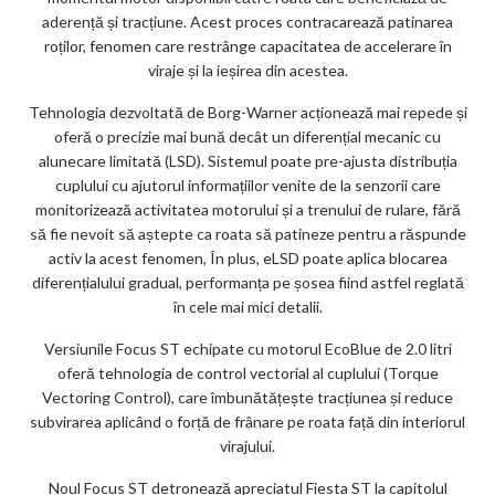
aderență și tracțiune. Acest proces contracarează patinarea
roților, fenomen care restrânge capacitatea de accelerare în
viraje și la ieșirea din acestea.
Tehnologia dezvoltată de Borg-Warner acționează mai repede și
oferă o precizie mai bună decât un diferențial mecanic cu
alunecare limitată (LSD). Sistemul poate pre-ajusta distribuția
cuplului cu ajutorul informațiilor venite de la senzorii care
monitorizează activitatea motorului și a trenului de rulare, fără
să fie nevoit să aștepte ca roata să patineze pentru a răspunde
activ la acest fenomen, În plus, eLSD poate aplica blocarea
diferențialului gradual, performanța pe șosea fiind astfel reglată
în cele mai mici detalii.
Versiunile Focus ST echipate cu motorul EcoBlue de 2.0 litri
oferă tehnologia de control vectorial al cuplului (Torque
Vectoring Control), care îmbunătățește tracțiunea și reduce
subvirarea aplicând o forță de frânare pe roata față din interiorul
virajului.
Noul Focus ST detronează apreciatul Fiesta ST la capitolul