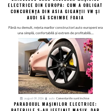
|
ELECTRICE DIN EUROPA: CUM A OBLIGAT
Șocul
CONCURENȚA DIN ASIA GIGANȚII VW ȘI
chinezesc
AUDI SĂ SCHIMBE FOAIA
care
salvează
Până nu demult, rețeta marilor constructori auto europeni era
mașinile
una simplă, confortabilă și extrem de profitabilă....
electrice
din
Europa:
Cum
a
obligat
concurența
din
Asia
giganții
VW
și
pentru
august 09, 2026
auto
Comentariile sunt închise
Audi
PARADOXUL MAȘINILOR ELECTRICE:
Paradoxul
să
BATERIILE S-AU IEFTINIT MASIV, DAR
mașinilor