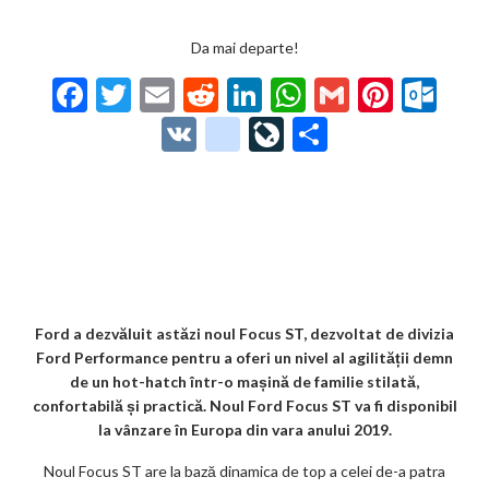
Da mai departe!
F
T
E
R
Li
W
G
Pi
O
ac
w
m
e
n
h
m
nt
ut
V
g
Li
P
e
itt
ai
d
ke
at
ai
er
lo
K
o
ve
ar
b
er
l
di
dI
s
l
es
o
o
Jo
ta
o
t
n
A
t
k.
gl
ur
je
o
p
co
e_
n
az
k
p
m
b
al
ă
o
Ford a dezvăluit astăzi noul Focus ST, dezvoltat de divizia
Ford Performance pentru a oferi un nivel al agilității demn
o
de un hot-hatch într-o mașină de familie stilată,
k
confortabilă și practică. Noul Ford Focus ST va fi disponibil
la vânzare în Europa din vara anului 2019.
m
Noul Focus ST are la bază dinamica de top a celei de-a patra
ar