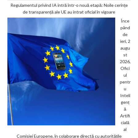
Regulamentul privind IA intră într-o nouă etapă: Noile cerințe
de transparență ale UE au intrat oficial în vigoare
Înce
pând
de
ieri, 2
augu
st
2026,
Ofici
ul
pentr
u
Inteli
genț
ă
Artifi
cială
al
Comisiei Europene, în colaborare directă cu autoritățile