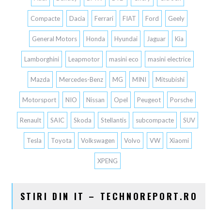
Compacte
Dacia
Ferrari
FIAT
Ford
Geely
General Motors
Honda
Hyundai
Jaguar
Kia
Lamborghini
Leapmotor
masini eco
masini electrice
Mazda
Mercedes-Benz
MG
MINI
Mitsubishi
Motorsport
NIO
Nissan
Opel
Peugeot
Porsche
Renault
SAIC
Skoda
Stellantis
subcompacte
SUV
Tesla
Toyota
Volkswagen
Volvo
VW
Xiaomi
XPENG
STIRI DIN IT – TECHNOREPORT.RO