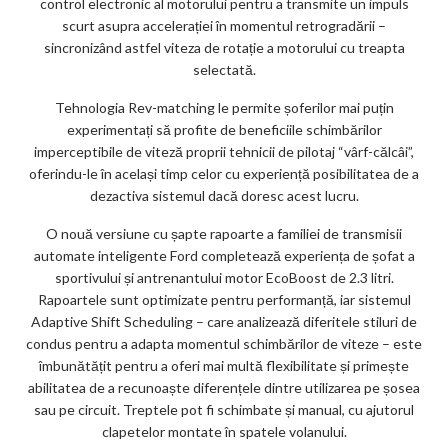
control electronic al motorului pentru a transmite un impuls
scurt asupra accelerației în momentul retrogradării –
sincronizând astfel viteza de rotație a motorului cu treapta
selectată.
Tehnologia Rev-matching le permite șoferilor mai puțin
experimentați să profite de beneficiile schimbărilor
imperceptibile de viteză proprii tehnicii de pilotaj “vârf-călcâi”,
oferindu-le în același timp celor cu experiență posibilitatea de a
dezactiva sistemul dacă doresc acest lucru.
O nouă versiune cu șapte rapoarte a familiei de transmisii
automate inteligente Ford completează experiența de șofat a
sportivului și antrenantului motor EcoBoost de 2.3 litri.
Rapoartele sunt optimizate pentru performanță, iar sistemul
Adaptive Shift Scheduling – care analizează diferitele stiluri de
condus pentru a adapta momentul schimbărilor de viteze – este
îmbunătățit pentru a oferi mai multă flexibilitate și primește
abilitatea de a recunoaște diferențele dintre utilizarea pe șosea
sau pe circuit. Treptele pot fi schimbate și manual, cu ajutorul
clapetelor montate în spatele volanului.