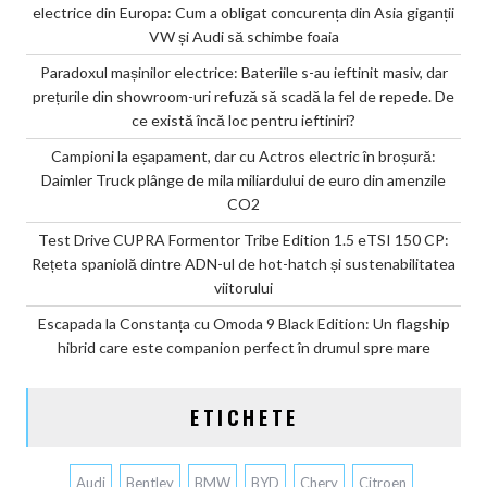
electrice din Europa: Cum a obligat concurența din Asia giganții
VW și Audi să schimbe foaia
Paradoxul mașinilor electrice: Bateriile s-au ieftinit masiv, dar
prețurile din showroom-uri refuză să scadă la fel de repede. De
ce există încă loc pentru ieftiniri?
Campioni la eșapament, dar cu Actros electric în broșură:
Daimler Truck plânge de mila miliardului de euro din amenzile
CO2
Test Drive CUPRA Formentor Tribe Edition 1.5 eTSI 150 CP:
Rețeta spaniolă dintre ADN-ul de hot-hatch și sustenabilitatea
viitorului
Escapada la Constanța cu Omoda 9 Black Edition: Un flagship
hibrid care este companion perfect în drumul spre mare
ETICHETE
Audi
Bentley
BMW
BYD
Chery
Citroen