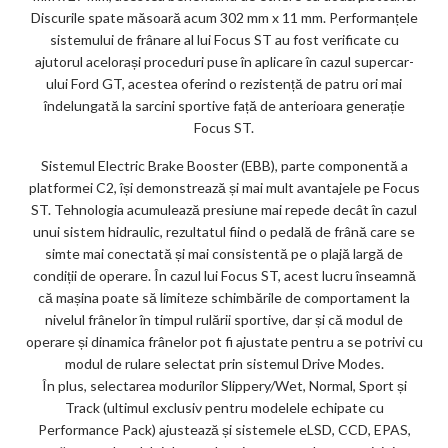
Discurile spate măsoară acum 302 mm x 11 mm. Performanțele
sistemului de frânare al lui Focus ST au fost verificate cu
ajutorul acelorași proceduri puse în aplicare în cazul supercar-
ului Ford GT, acestea oferind o rezistență de patru ori mai
îndelungată la sarcini sportive față de anterioara generație
Focus ST.
Sistemul Electric Brake Booster (EBB), parte componentă a
platformei C2, își demonstrează și mai mult avantajele pe Focus
ST. Tehnologia acumulează presiune mai repede decât în cazul
unui sistem hidraulic, rezultatul fiind o pedală de frână care se
simte mai conectată și mai consistentă pe o plajă largă de
condiții de operare. În cazul lui Focus ST, acest lucru înseamnă
că mașina poate să limiteze schimbările de comportament la
nivelul frânelor în timpul rulării sportive, dar și că modul de
operare și dinamica frânelor pot fi ajustate pentru a se potrivi cu
modul de rulare selectat prin sistemul Drive Modes.
În plus, selectarea modurilor Slippery/Wet, Normal, Sport și
Track (ultimul exclusiv pentru modelele echipate cu
Performance Pack) ajustează și sistemele eLSD, CCD, EPAS,