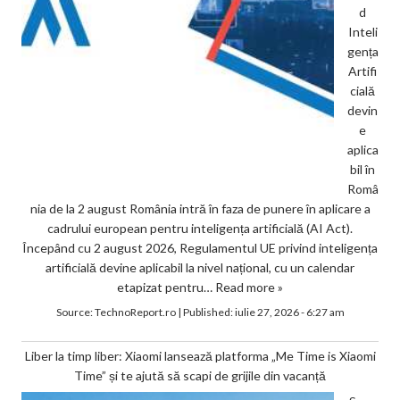
d
Inteli
gența
Artifi
cială
devin
e
aplica
bil în
Româ
nia de la 2 august România intră în faza de punere în aplicare a
cadrului european pentru inteligența artificială (AI Act).
Începând cu 2 august 2026, Regulamentul UE privind inteligența
artificială devine aplicabil la nivel național, cu un calendar
etapizat pentru…
Read more »
Source:
TechnoReport.ro
|
Published:
iulie 27, 2026 - 6:27 am
Liber la timp liber: Xiaomi lansează platforma „Me Time is Xiaomi
Time” și te ajută să scapi de grijile din vacanță