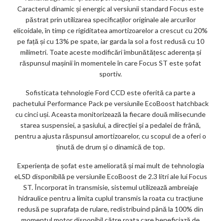
Caracterul dinamic și energic al versiunii standard Focus este
păstrat prin utilizarea specificaților originale ale arcurilor
elicoidale, în timp ce rigiditatea amortizoarelor a crescut cu 20%
pe față și cu 13% pe spate, iar garda la sol a fost redusă cu 10
milimetri. Toate aceste modificări îmbunătățesc aderența și
răspunsul mașinii în momentele în care Focus ST este șofat
sportiv.
Sofisticata tehnologie Ford CCD este oferită ca parte a
pachetului Performance Pack pe versiunile EcoBoost hatchback
cu cinci uși. Aceasta monitorizează la fiecare două milisecunde
starea suspensiei, a șasiului, a direcției și a pedalei de frână,
pentru a ajusta răspunsul amortizoarelor, cu scopul de a oferi o
ținută de drum și o dinamică de top.
Experiența de șofat este ameliorată și mai mult de tehnologia
eLSD disponibilă pe versiunile EcoBoost de 2.3 litri ale lui Focus
ST. Încorporat în transmisie, sistemul utilizează ambreiaje
hidraulice pentru a limita cuplul transmis la roata cu tracțiune
redusă pe suprafața de rulare, redistribuind până la 100% din
momentul motor disponibil către roata care beneficiază de