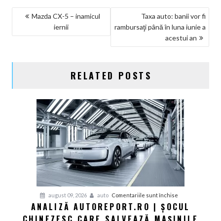
NAVIGARE
Mazda CX-5 – inamicul
Taxa auto: banii vor fi
iernii
rambursaţi până în luna iunie a
ÎN
acestui an
ARTICOLE
RELATED POSTS
pentru
august 09, 2026
auto
Comentariile sunt închise
ANALIZĂ AUTOREPORT.RO | ȘOCUL
Analiză
CHINEZESC CARE SALVEAZĂ MAȘINILE
Autoreport.ro