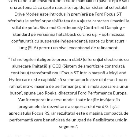
Oferta de transmisii include o cutie manuală cu șase trepte sau
una automată cu șapte rapoarte rapide, iar sistemul selectabil
Drive Modes este introdus în premieră pe Ford Focus ST,
oferindu-le șoferilor posibilitatea de a ajusta caracterul mașinii la
stilul de șofat. Sistemul Continuously Controlled Damping –
standard pe versiunea hatchback cu cinci uși – optimizează
configurația cu suspensie independentă spate cu braț scurt-
lung (SLA) pentru un nivel excepțional de rafinament.
“Tehnologiile inteligente precum eLSD (diferențial electronic cu
alunecare limitată) și CCD (Sistem de amortizare controlată
continuu) transformă noul Focus ST într-o mașină «Jekyll and
Hyde» care este capabilă să se metamorfozeze dintr-un tourer
rafinat într-o mașină de performanță prin simpla apăsare a unui
buton”, spune Leo Roeks, directorul Ford Performance Europa.
“Am încorporat în acest model toate lecțiile învățate în
programele de dezvoltare a supercarului Ford GT și a
apreciatului Focus RS, iar rezultatul este o mașină compactă de
performanță care beneficiază de un grad de flexibilitate unic în
segment”.