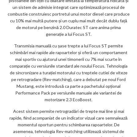
pistoanele din oțel cu dilatare limitată la temperatură ridicată și
un sistem de admisie integrat care optimizează procesul de
combustie construiesc portretul unui motor diesel care produce
cu 10% mai multă putere și un cuplu mai mult decât dublu față
de motorul pe benzină 2.0 Duratec ST care anima prima
generație a lui Focus ST.
Transmisia manuală cu șase trepte a lui Focus ST permite
schimbări mai rapide ale rapoartelor și oferă un comportament
mai sportiv cu ajutorul unei timonerii cu 7% mai scurte în
comparație cu versiunile standard ale noului Focus. Tehnologia
de sincronizare a turației motorului cu treptele cutiei de viteze
pe retrogradare (Rev-matching), care a debutat pe noul Ford
Mustang, este introdusă ca parte a pachetului opțional
Performance Pack pe versiunile manuale ale variantei de
motorizare 2.3 EcoBoost.
Acest sistem permite retrogradări de trepte mai line și mai
rapide, fiind acompaniat de un indicator vizual care semnalează
momentul oportun pentru schimbarea rapoartelor. De
asemenea, tehnologia Rev-matching utilizează sistemul de