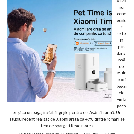
Sezo
nul
conc
ediilo
r
este
în
plin
dans,
însă
de
mult
e ori
bagaj
ele
vin la
pach
et și cu un bagaj invizibil: grijile pentru ce lăsăm în urmă. Un
studiu recent realizat de Xiaomi arată că 49% dintre români se
tem de spargeri
Read more »
Source:
TechnoReport.ro
|
Published:
iulie 22, 2026 - 7:31 pm