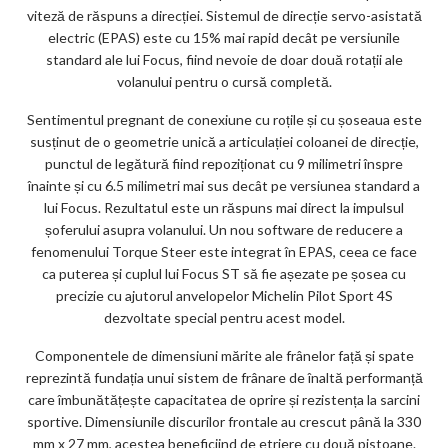
viteză de răspuns a direcției. Sistemul de direcție servo-asistată
electric (EPAS) este cu 15% mai rapid decât pe versiunile
standard ale lui Focus, fiind nevoie de doar două rotații ale
volanului pentru o cursă completă.
Sentimentul pregnant de conexiune cu roțile și cu șoseaua este
susținut de o geometrie unică a articulației coloanei de direcție,
punctul de legătură fiind repoziționat cu 9 milimetri înspre
înainte și cu 6.5 milimetri mai sus decât pe versiunea standard a
lui Focus. Rezultatul este un răspuns mai direct la impulsul
șoferului asupra volanului. Un nou software de reducere a
fenomenului Torque Steer este integrat în EPAS, ceea ce face
ca puterea și cuplul lui Focus ST să fie așezate pe șosea cu
precizie cu ajutorul anvelopelor Michelin Pilot Sport 4S
dezvoltate special pentru acest model.
Componentele de dimensiuni mărite ale frânelor față și spate
reprezintă fundația unui sistem de frânare de înaltă performanță
care îmbunătățește capacitatea de oprire și rezistența la sarcini
sportive. Dimensiunile discurilor frontale au crescut până la 330
mm x 27 mm, acestea beneficiind de etriere cu două pistoane.