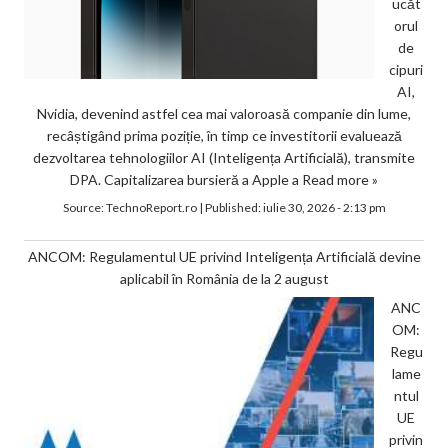
ucăt
orul
de
cipuri
AI,
Nvidia, devenind astfel cea mai valoroasă companie din lume,
recâștigând prima poziție, în timp ce investitorii evaluează
dezvoltarea tehnologiilor AI (Inteligența Artificială), transmite
DPA. Capitalizarea bursieră a Apple a
Read more »
Source:
TechnoReport.ro
|
Published:
iulie 30, 2026 - 2:13 pm
ANCOM: Regulamentul UE privind Inteligența Artificială devine
aplicabil în România de la 2 august
ANC
OM:
Regu
lame
ntul
UE
privin