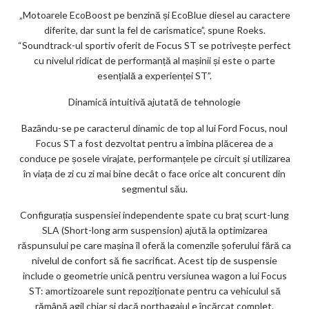
„Motoarele EcoBoost pe benzină și EcoBlue diesel au caractere
diferite, dar sunt la fel de carismatice”, spune Roeks.
“Soundtrack-ul sportiv oferit de Focus ST se potrivește perfect
cu nivelul ridicat de performanță al mașinii și este o parte
esențială a experienței ST”.
Dinamică intuitivă ajutată de tehnologie
Bazându-se pe caracterul dinamic de top al lui Ford Focus, noul
Focus ST a fost dezvoltat pentru a îmbina plăcerea de a
conduce pe șosele virajate, performanțele pe circuit și utilizarea
în viața de zi cu zi mai bine decât o face orice alt concurent din
segmentul său.
Configurația suspensiei independente spate cu braț scurt-lung
SLA (Short-long arm suspension) ajută la optimizarea
răspunsului pe care mașina îl oferă la comenzile șoferului fără ca
nivelul de confort să fie sacrificat. Acest tip de suspensie
include o geometrie unică pentru versiunea wagon a lui Focus
ST: amortizoarele sunt repoziționate pentru ca vehiculul să
rămână agil chiar și dacă portbagajul e încărcat complet.