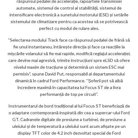
răspunsul pedalei de accelerație, rapoartele transmisiei
automate, sistemul de control al stabilității, sistemul de
intensificare electronică a sunetului motorului (ESE) și setările
sistemului de climatizare pentru ca acestea să se potrivească
perfect cu modul de rulare ales.
“Selectarea modului Track face ca răspunsul pedalei de frână să
fie unul instantaneu, întărește direcția și face ca reacțiile la
mișcările volanului să fie mai rapide, modifică reglajul accelerației,
care devine mai agresivă, trimite instrucțiuni spre eLSD să ofere
nivelul maxim de tracțiune și determină un sistem ESC mai
permisiv”, spune David Put, responsabil al departamentului
dinamică în cadrul Ford Performance. “Șoferii pot să aibă
încredere maximă în capacitatea lui Focus ST de a livra
performanță de top pe circuit”.
Instrumentarul de bord tradițional al lui Focus ST beneficiază de
o adaptare contemporană inspirată din cea a supercar-ului Ford
GT. Cadranele digitale de presiune a turbinei, de presiune a
uleiului și de temperatură a uleiului sunt acum afișate pe un
display TFT color de 4.2 inch dezvoltat special de Ford