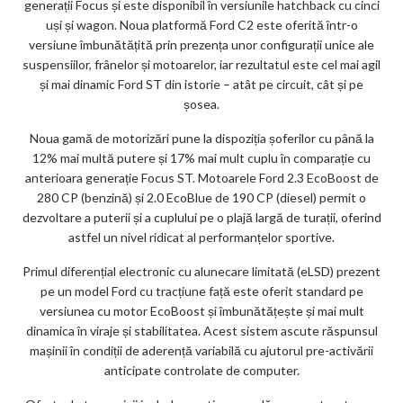
generații Focus și este disponibil în versiunile hatchback cu cinci
ks
uși și wagon. Noua platformă Ford C2 este oferită într-o
versiune îmbunătățită prin prezența unor configurații unice ale
suspensiilor, frânelor și motoarelor, iar rezultatul este cel mai agil
și mai dinamic Ford ST din istorie – atât pe circuit, cât și pe
șosea.
Noua gamă de motorizări pune la dispoziția șoferilor cu până la
12% mai multă putere și 17% mai mult cuplu în comparație cu
anterioara generație Focus ST. Motoarele Ford 2.3 EcoBoost de
280 CP (benzină) și 2.0 EcoBlue de 190 CP (diesel) permit o
dezvoltare a puterii și a cuplului pe o plajă largă de turații, oferind
astfel un nivel ridicat al performanțelor sportive.
Primul diferențial electronic cu alunecare limitată (eLSD) prezent
pe un model Ford cu tracțiune față este oferit standard pe
versiunea cu motor EcoBoost și îmbunătățește și mai mult
dinamica în viraje și stabilitatea. Acest sistem ascute răspunsul
mașinii în condiții de aderență variabilă cu ajutorul pre-activării
anticipate controlate de computer.