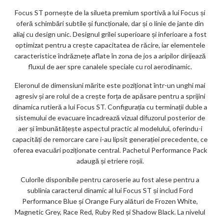
Focus ST pornește de la silueta premium sportivă a lui Focus și
oferă schimbări subtile și funcționale, dar și o linie de jante din
aliaj cu design unic. Designul grilei superioare și inferioare a fost
optimizat pentru a crește capacitatea de răcire, iar elementele
caracteristice îndrăznețe aflate în zona de jos a aripilor dirijează
fluxul de aer spre canalele speciale cu rol aerodinamic.
Eleronul de dimensiuni mărite este poziționat într-un unghi mai
agresiv și are rolul de a crește forța de apăsare pentru a sprijini
dinamica rutieră a lui Focus ST. Configurația cu terminații duble a
sistemului de evacuare încadrează vizual difuzorul posterior de
aer și îmbunătățește aspectul practic al modelului, oferindu-i
capacități de remorcare care i-au lipsit generației precedente, ce
oferea evacuări poziționate central. Pachetul Performance Pack
adaugă și etriere roșii.
Culorile disponibile pentru caroserie au fost alese pentru a
sublinia caracterul dinamic al lui Focus ST și includ Ford
Performance Blue și Orange Fury alături de Frozen White,
Magnetic Grey, Race Red, Ruby Red și Shadow Black. La nivelul