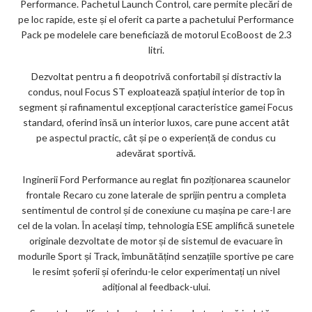
Performance. Pachetul Launch Control, care permite plecări de
pe loc rapide, este și el oferit ca parte a pachetului Performance
Pack pe modelele care beneficiază de motorul EcoBoost de 2.3
litri.
Dezvoltat pentru a fi deopotrivă confortabil și distractiv la
condus, noul Focus ST exploatează spațiul interior de top în
segment și rafinamentul excepțional caracteristice gamei Focus
standard, oferind însă un interior luxos, care pune accent atât
pe aspectul practic, cât și pe o experiență de condus cu
adevărat sportivă.
Inginerii Ford Performance au reglat fin poziționarea scaunelor
frontale Recaro cu zone laterale de sprijin pentru a completa
sentimentul de control și de conexiune cu mașina pe care-l are
cel de la volan. În același timp, tehnologia ESE amplifică sunetele
originale dezvoltate de motor și de sistemul de evacuare în
modurile Sport și Track, îmbunătățind senzațiile sportive pe care
le resimt șoferii și oferindu-le celor experimentați un nivel
adițional al feedback-ului.