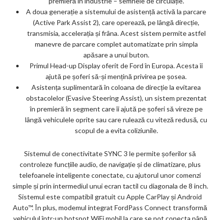
premieră în industrie – semnele de circulație.
A doua generație a sistemului de asistență activă la parcare
(Active Park Assist 2), care operează, pe lângă direcție,
transmisia, accelerația și frâna. Acest sistem permite astfel
manevre de parcare complet automatizate prin simpla
apăsare a unui buton.
Primul Head-up Display oferit de Ford în Europa. Acesta îi
ajută pe șoferi să-și mențină privirea pe șosea.
Asistența suplimentară în coloana de direcție la evitarea
obstacolelor (Evasive Steering Assist), un sistem prezentat
în premieră în segment care îi ajută pe șoferi să vireze pe
lângă vehiculele oprite sau care rulează cu viteză redusă, cu
scopul de a evita coliziunile.
Sistemul de conectivitate SYNC 3 le permite șoferilor să
controleze funcțiile audio, de navigație și de climatizare, plus
telefoanele inteligente conectate, cu ajutorul unor comenzi
simple și prin intermediul unui ecran tactil cu diagonala de 8 inch.
Sistemul este compatibil gratuit cu Apple CarPlay și Android
Auto™. În plus, modemul integrat FordPass Connect transformă
vehiculul într-un hotspot WiFi mobil la care se pot conecta până