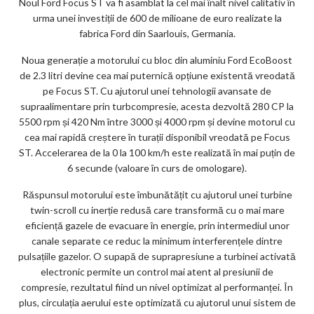
Noul Ford Focus ST va fi asamblat la cel mai înalt nivel calitativ în
urma unei investiții de 600 de milioane de euro realizate la
fabrica Ford din Saarlouis, Germania.
Noua generație a motorului cu bloc din aluminiu Ford EcoBoost
de 2.3 litri devine cea mai puternică opțiune existentă vreodată
pe Focus ST. Cu ajutorul unei tehnologii avansate de
supraalimentare prin turbcompresie, acesta dezvoltă 280 CP la
5500 rpm și 420 Nm între 3000 și 4000 rpm și devine motorul cu
cea mai rapidă creștere în turații disponibil vreodată pe Focus
ST. Accelerarea de la 0 la 100 km/h este realizată în mai puțin de
6 secunde (valoare în curs de omologare).
Răspunsul motorului este îmbunătățit cu ajutorul unei turbine
twin-scroll cu inerție redusă care transformă cu o mai mare
eficiență gazele de evacuare în energie, prin intermediul unor
canale separate ce reduc la minimum interferențele dintre
pulsațiile gazelor. O supapă de suprapresiune a turbinei activată
electronic permite un control mai atent al presiunii de
compresie, rezultatul fiind un nivel optimizat al performanței. În
plus, circulația aerului este optimizată cu ajutorul unui sistem de