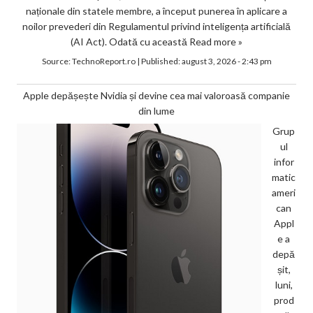
naționale din statele membre, a început punerea în aplicare a
noilor prevederi din Regulamentul privind inteligența artificială
(AI Act). Odată cu această
Read more »
Source:
TechnoReport.ro
|
Published:
august 3, 2026 - 2:43 pm
Apple depășește Nvidia și devine cea mai valoroasă companie
din lume
Grup
ul
infor
matic
ameri
can
Appl
e a
depă
șit,
luni,
prod