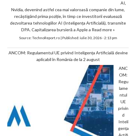
AI,
Nvidia, devenind astfel cea mai valoroasă companie din lume,
recâștigând prima poziție, în timp ce investitorii evaluează
dezvoltarea tehnologiilor AI (Inteligența Artificială), transmite
DPA. Capitalizarea bursieră a Apple a
Read more »
Source:
TechnoReport.ro
|
Published:
iulie 30, 2026 - 2:13 pm
ANCOM: Regulamentul UE privind Inteligența Artificială devine
aplicabil în România de la 2 august
ANC
OM:
Regu
lame
ntul
UE
privin
d
Inteli
gența
Artifi