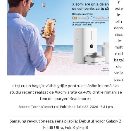
r
este
în
plin
dans,
însă
de
mult
e ori
bagaj
ele
vin la
pach
et și cu un bagaj invizibil: grijile pentru ce lăsăm în urmă. Un
studiu recent realizat de Xiaomi arată că 49% dintre români se
tem de spargeri
Read more »
Source:
TechnoReport.ro
|
Published:
iulie 22, 2026 - 7:31 pm
Samsung revoluționează seria pliabilă: Debutul noilor Galaxy Z
Fold8 Ultra, Fold8 și Flip8