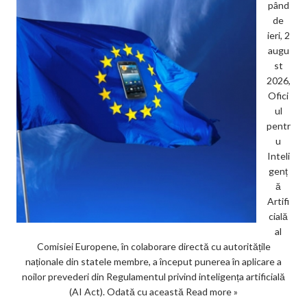
pând
de
ieri, 2
augu
st
2026,
Ofici
ul
pentr
u
Inteli
genț
ă
Artifi
cială
al
Comisiei Europene, în colaborare directă cu autoritățile
naționale din statele membre, a început punerea în aplicare a
noilor prevederi din Regulamentul privind inteligența artificială
(AI Act). Odată cu această
Read more »