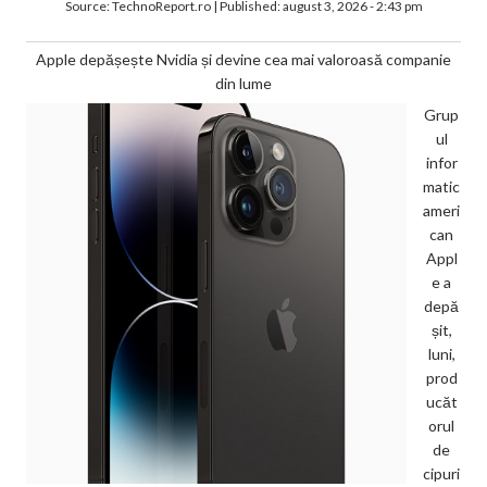
Source:
TechnoReport.ro
|
Published:
august 3, 2026 - 2:43 pm
Apple depășește Nvidia și devine cea mai valoroasă companie
din lume
Grup
ul
infor
matic
ameri
can
Appl
e a
depă
șit,
luni,
prod
ucăt
orul
de
cipuri