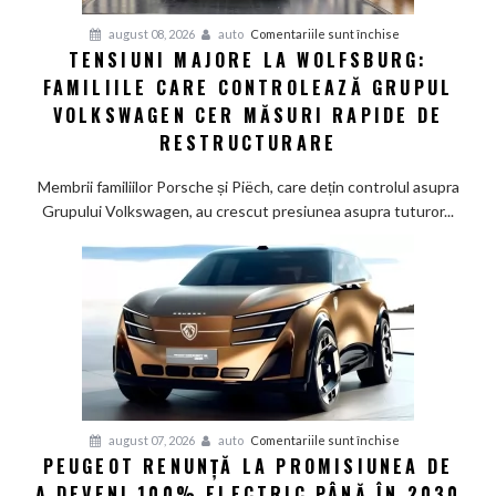
pentru
august 08, 2026
auto
Comentariile sunt închise
TENSIUNI MAJORE LA WOLFSBURG:
Tensiuni
FAMILIILE CARE CONTROLEAZĂ GRUPUL
majore
la
VOLKSWAGEN CER MĂSURI RAPIDE DE
Wolfsburg:
RESTRUCTURARE
Familiile
care
Membrii familiilor Porsche și Piëch, care dețin controlul asupra
controlează
Grupului Volkswagen, au crescut presiunea asupra tuturor...
Grupul
Volkswagen
cer
măsuri
rapide
de
restructurare
pentru
august 07, 2026
auto
Comentariile sunt închise
PEUGEOT RENUNȚĂ LA PROMISIUNEA DE
Peugeot
A DEVENI 100% ELECTRIC PÂNĂ ÎN 2030
renunță