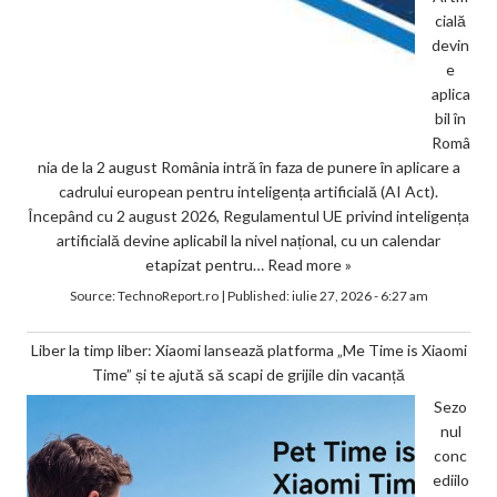
cială
devin
e
aplica
bil în
Româ
nia de la 2 august România intră în faza de punere în aplicare a
cadrului european pentru inteligența artificială (AI Act).
Începând cu 2 august 2026, Regulamentul UE privind inteligența
artificială devine aplicabil la nivel național, cu un calendar
etapizat pentru…
Read more »
Source:
TechnoReport.ro
|
Published:
iulie 27, 2026 - 6:27 am
Liber la timp liber: Xiaomi lansează platforma „Me Time is Xiaomi
Time” și te ajută să scapi de grijile din vacanță
Sezo
nul
conc
ediilo