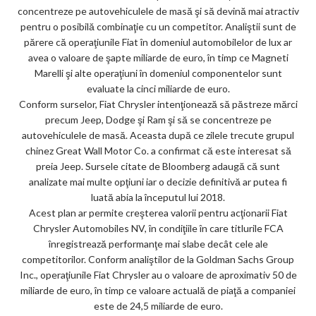
concentreze pe autovehiculele de masă şi să devină mai atractiv
ar
pentru o posibilă combinaţie cu un competitor. Analiştii sunt de
ks
părere că operaţiunile Fiat în domeniul automobilelor de lux ar
avea o valoare de şapte miliarde de euro, în timp ce Magneti
Marelli şi alte operaţiuni în domeniul componentelor sunt
evaluate la cinci miliarde de euro.
Conform surselor, Fiat Chrysler intenţionează să păstreze mărci
precum Jeep, Dodge şi Ram şi să se concentreze pe
autovehiculele de masă. Aceasta după ce zilele trecute grupul
chinez Great Wall Motor Co. a confirmat că este interesat să
preia Jeep. Sursele citate de Bloomberg adaugă că sunt
analizate mai multe opţiuni iar o decizie definitivă ar putea fi
luată abia la începutul lui 2018.
Acest plan ar permite creşterea valorii pentru acţionarii Fiat
Chrysler Automobiles NV, în condiţiile în care titlurile FCA
înregistrează performanţe mai slabe decât cele ale
competitorilor. Conform analiştilor de la Goldman Sachs Group
Inc., operaţiunile Fiat Chrysler au o valoare de aproximativ 50 de
miliarde de euro, în timp ce valoare actuală de piaţă a companiei
este de 24,5 miliarde de euro.