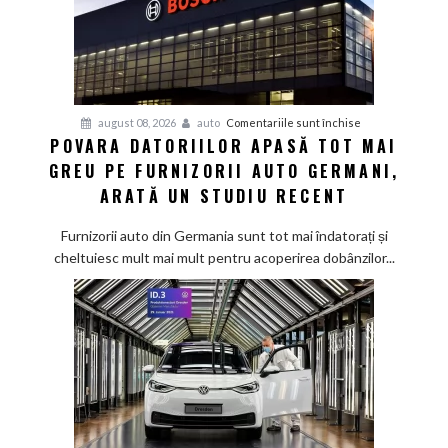
pentru
august 08, 2026
auto
Comentariile sunt închise
POVARA DATORIILOR APASĂ TOT MAI
Povara
GREU PE FURNIZORII AUTO GERMANI,
datoriilor
apasă
ARATĂ UN STUDIU RECENT
tot
mai
Furnizorii auto din Germania sunt tot mai îndatorați și
greu
cheltuiesc mult mai mult pentru acoperirea dobânzilor...
pe
furnizorii
auto
germani,
arată
un
studiu
recent