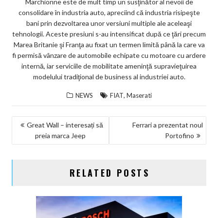
Marchionne este de mult timp un susţinător al nevoii de
consolidare în industria auto, apreciind că industria risipeşte
bani prin dezvoltarea unor versiuni multiple ale aceleaşi
tehnologii. Aceste presiuni s-au intensificat după ce ţări precum
Marea Britanie şi Franţa au fixat un termen limită până la care va
fi permisă vânzare de automobile echipate cu motoare cu ardere
internă, iar serviciile de mobilitate ameninţă supravieţuirea
modelului tradiţional de business al industriei auto.
,
NEWS
FIAT
Maserati
NAVIGARE
Great Wall – interesați să
Ferrari a prezentat noul
preia marca Jeep
Portofino
ÎN
ARTICOLE
RELATED POSTS