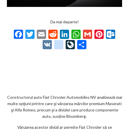
Da mai departe!
F
T
E
R
Li
W
G
Pi
O
ac
w
m
e
n
h
m
nt
ut
V
g
Li
P
e
itt
ai
d
ke
at
ai
er
lo
K
o
ve
ar
b
er
l
di
dI
s
l
es
o
o
Jo
ta
o
t
n
A
t
k.
gl
ur
je
o
p
co
e_
n
az
k
p
m
b
al
ă
o
Constructorul auto Fiat Chrysler Automobiles NV analizează mai
multe opţiuni printre care şi vânzarea mărcilor premium Maserati
o
şi Alfa Romeo, precum şi a diviziei care produce componente
k
auto, susține Bloomberg.
m
Vânzarea acestor divizii ar permite Fiat Chrysler să se