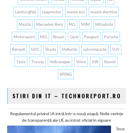
Lamborghini
Leapmotor
masini eco
masini electrice
Mazda
Mercedes-Benz
MG
MINI
Mitsubishi
Motorsport
NIO
Nissan
Opel
Peugeot
Porsche
Renault
SAIC
Skoda
Stellantis
subcompacte
SUV
Tesla
Toyota
Volkswagen
Volvo
VW
Xiaomi
XPENG
STIRI DIN IT – TECHNOREPORT.RO
Regulamentul privind IA intră într-o nouă etapă: Noile cerințe
de transparență ale UE au intrat oficial în vigoare
Înce