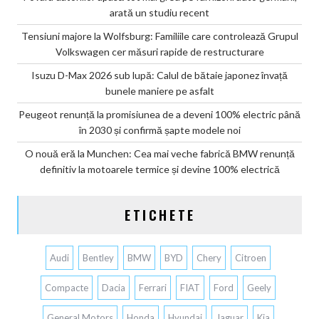
arată un studiu recent
Tensiuni majore la Wolfsburg: Familiile care controlează Grupul
Volkswagen cer măsuri rapide de restructurare
Isuzu D-Max 2026 sub lupă: Calul de bătaie japonez învață
bunele maniere pe asfalt
Peugeot renunță la promisiunea de a deveni 100% electric până
în 2030 și confirmă șapte modele noi
O nouă eră la Munchen: Cea mai veche fabrică BMW renunță
definitiv la motoarele termice și devine 100% electrică
ETICHETE
Audi
Bentley
BMW
BYD
Chery
Citroen
Compacte
Dacia
Ferrari
FIAT
Ford
Geely
General Motors
Honda
Hyundai
Jaguar
Kia