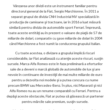
Vânzarea unor divizii este un instrument familiar pentru
directorul general de la Fiat, Sergio Marchionne. În 2011 a
separat grupul de divizia CNH Industrial NV specializată în
producţia de camioane şi tractoare, iar în 2016 a luat măsură
similară pentru divizia de automobile sport Ferrari. Împreună,
toate aceste entităţi au în prezent o valoare de piaţă de 57 de
miliarde de dolari, comparativ cu şase miliarde de dolari în 2004
când Marchionne a fost numit la conducerea grupului italian.
Cu toate acestea, o divizare a grupului implică riscuri
considerabile, iar Fiat analizează cu atenţie aceste riscuri, susţin
sursele. Marca Alfa Romeo este în faza preliminară a eforturilor
sale de a deveni o marcă globală de automobile de lux şi are
nevoie în continuare de investiţii de mai multe miliarde de euro
pentru a dezvolta noi modele şi a putea concura cu nume
precum BMW sau Mercedes-Benz. În plus, nici Maserati şi nici
Alfa Romeo nu au un renume comparabil cu Ferrari. Pentru a
depăşi aceste obstacole, Fiat ar putea să găsească un partener
pentru mărcile sale premium, susţin sursele.