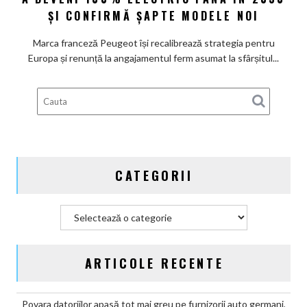
la
ȘI CONFIRMĂ ȘAPTE MODELE NOI
promisiunea
de
Marca franceză Peugeot își recalibrează strategia pentru
a
Europa și renunță la angajamentul ferm asumat la sfârșitul...
deveni
100%
electric
până
în
2030
și
CATEGORII
confirmă
șapte
modele
Categorii
noi
ARTICOLE RECENTE
Povara datoriilor apasă tot mai greu pe furnizorii auto germani,