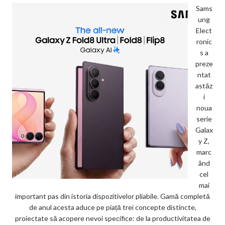
Sams
ung
Elect
ronic
s a
preze
ntat
astăz
i
noua
serie
Galax
y Z,
marc
ând
cel
mai
important pas din istoria dispozitivelor pliabile. Gamă completă
de anul acesta aduce pe piață trei concepte distincte,
proiectate să acopere nevoi specifice: de la productivitatea de