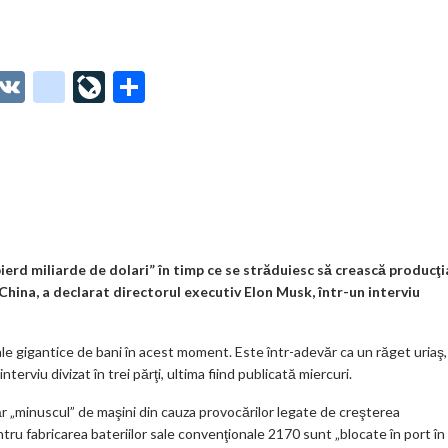
O
V
g
Li
P
t
K
o
ve
ar
o
o
Jo
ta
o
gl
ur
je
.
e_
n
az
co
b
al
ă
m
o
pierd miliarde de dolari” în timp ce se străduiesc să crească producţi
 China, a declarat directorul executiv Elon Musk, într-un interviu
o
k
nale gigantice de bani în acest moment. Este într-adevăr ca un răget uriaş,
m
nterviu divizat în trei părţi, ultima fiind publicată miercuri.
ar
 „minuscul” de maşini din cauza provocărilor legate de creşterea
ks
ntru fabricarea bateriilor sale convenţionale 2170 sunt „blocate în port în