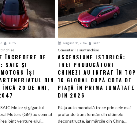
26
auto
august 05, 2026
auto
pentru
pentru
t închise
Comentariile sunt închise
E ÎNCREDERE DE
ASCENSIUNE ISTORICĂ:
Un
Ascensiune
: SAIC ȘI
vot
TREI PRODUCĂTORI
istorică:
de
Trei
 MOTORS ÎȘI
CHINEZI AU INTRAT ÎN TOP
încredere
producători
PARTENERIATUL DIN
10 GLOBAL DUPĂ COTA DE
de
chinezi
 ÎNCĂ 20 DE ANI,
PIAȚĂ ÎN PRIMA JUMĂTATE
miliarde:
au
2047
DIN 2026
SAIC
intrat
și
în
 SAIC Motor și gigantul
Piața auto mondială trece prin cele mai
General
Top
eral Motors (GM) au semnat
profunde transformări din ultimele
Motors
10
irea joint venture-ului...
deconstructe, iar mărcile din China...
își
global
extind
după