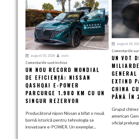
august 05, 20
Comentariile sun
august 05, 2026
auto
UN VOT D
pentru
Comentariile sunt închise
MILIARDE
UN NOU RECORD MONDIAL
Un
GENERAL
DE EFICIENȚĂ: NISSAN
nou
EXTIND 
record
QASHQAI E-POWER
CHINA CU
mondial
PARCURGE 1.980 KM CU UN
PÂNĂ ÎN 
de
SINGUR REZERVOR
eficiență:
Grupul chinez
Nissan
Producătorul nipon Nissan a bifat o nouă
american Gen
Qashqai
bornă istorică pentru tehnologia sa
oficial prelung
e-
inovatoare e-POWER. Un exemplar...
POWER
parcurge