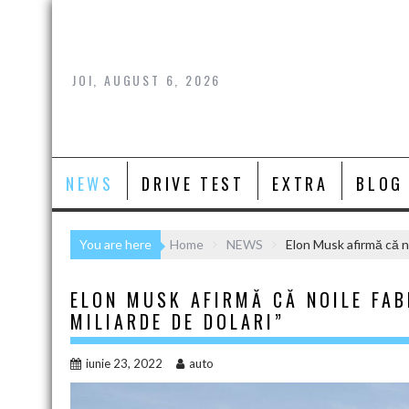
Skip
to
content
JOI, AUGUST 6, 2026
NEWS
DRIVE TEST
EXTRA
BLOG
You are here
Home
NEWS
Elon Musk afirmă că no
ELON MUSK AFIRMĂ CĂ NOILE FAB
MILIARDE DE DOLARI”
iunie 23, 2022
auto