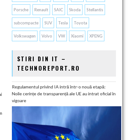
Porsche
Renault
SAIC
Skoda
Stellantis
subcompacte
SUV
Tesla
Toyota
Volkswagen
Volvo
VW
Xiaomi
XPENG
STIRI DIN IT –
TECHNOREPORT.RO
Regulamentul privind IA intră într-o nouă etapă:
Noile cerințe de transparență ale UE au intrat oficial în
ai
vigoare
ăm