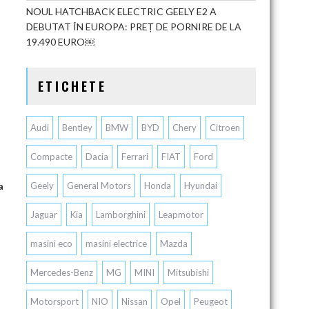
NOUL HATCHBACK ELECTRIC GEELY E2 A
DEBUTAT ÎN EUROPA: PREȚ DE PORNIRE DE LA
19.490 EURO￼
ETICHETE
Audi
Bentley
BMW
BYD
Chery
Citroen
Compacte
Dacia
Ferrari
FIAT
Ford
a
Geely
General Motors
Honda
Hyundai
Jaguar
Kia
Lamborghini
Leapmotor
masini eco
masini electrice
Mazda
Mercedes-Benz
MG
MINI
Mitsubishi
Motorsport
NIO
Nissan
Opel
Peugeot