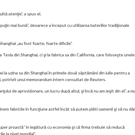
ltă atenţie”, a spus el.
e puţin mai bună”, deoarece a început cu utilizarea bateriilor tradiţionale
anghai „au fost foarte, foarte dificile”.
Tesla din Shanghai, ci şi la fabrica sa din California, care foloseşte unele
 la uzina sa din Shanghai în primele două săptămâni din iulie pentru a
ţiei, potrivit unui memorandum intern consultat de Reuters.
nţului de aprovizionare, un lucru după altul, şi încă nu am ieşit din el”, a m
nem fabricile în funcţiune astfel încât să putem plăti oamenii şi să nu d
 super proastă” în legătură cu economia şi că firma trebuie să reducă
le la nivel mondial”.