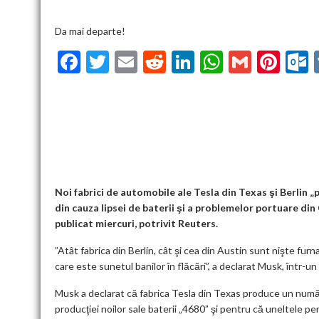
Da mai departe!
F
T
E
R
Li
W
G
Pi
ac
w
m
e
n
h
m
nt
u
e
itt
ai
d
ke
at
ai
er
l
b
er
l
di
dI
s
l
es
o
t
n
A
t
k
o
p
k
p
Noi fabrici de automobile ale Tesla din Texas şi Berlin „
din cauza lipsei de baterii şi a problemelor portuare din
publicat miercuri, potrivit Reuters.
”Atât fabrica din Berlin, cât şi cea din Austin sunt nişte fur
care este sunetul banilor în flăcări”, a declarat Musk, într-un i
Musk a declarat că fabrica Tesla din Texas produce un număr
producţiei noilor sale baterii „4680” şi pentru că uneltele pe