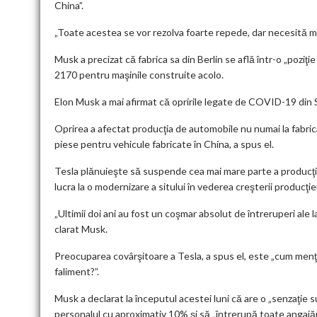
China”.
„Toate acestea se vor rezolva foarte repede, dar necesită mu
Musk a precizat că fabrica sa din Berlin se află într-o „poziţi
2170 pentru maşinile construite acolo.
Elon Musk a mai afirmat că opririle legate de COVID-19 din Sh
Oprirea a afectat producţia de automobile nu numai la fabrica 
piese pentru vehicule fabricate în China, a spus el.
Tesla plănuieşte să suspende cea mai mare parte a producţiei
lucra la o modernizare a sitului în vederea creşterii produc
„Ultimii doi ani au fost un coşmar absolut de întreruperi ale la
clarat Musk.
Preocuparea covârşitoare a Tesla, a spus el, este „cum menţi
faliment?”.
Musk a declarat la începutul acestei luni că are o „senzaţie
personalul cu aproximativ 10% şi să „întrerupă toate angajări