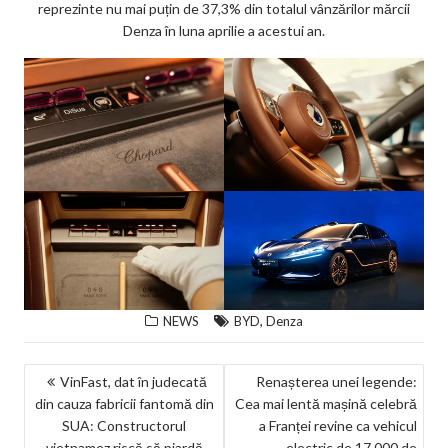
reprezinte nu mai puțin de 37,3% din totalul vânzărilor mărcii
Denza în luna aprilie a acestui an.
,
NEWS
BYD
Denza
NAVIGARE
VinFast, dat în judecată
Renașterea unei legende:
din cauza fabricii fantomă din
Cea mai lentă mașină celebră
ÎN
SUA: Constructorul
a Franței revine ca vehicul
ARTICOLE
vietnamez riscă să piardă
electric de 17.000 de