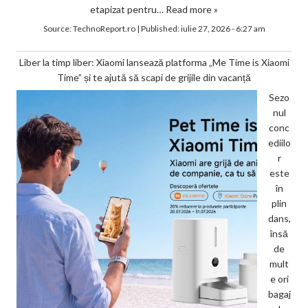
etapizat pentru…
Read more »
Source:
TechnoReport.ro
|
Published:
iulie 27, 2026 - 6:27 am
Liber la timp liber: Xiaomi lansează platforma „Me Time is Xiaomi
Time” și te ajută să scapi de grijile din vacanță
Sezo
nul
conc
ediilo
r
este
în
plin
dans,
însă
de
mult
e ori
bagaj