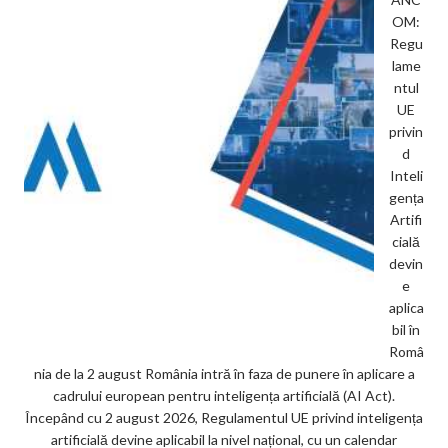
OM:
Regu
lame
ntul
UE
privin
d
Inteli
gența
Artifi
cială
devin
e
aplica
bil în
Româ
nia de la 2 august România intră în faza de punere în aplicare a
cadrului european pentru inteligența artificială (AI Act).
Începând cu 2 august 2026, Regulamentul UE privind inteligența
artificială devine aplicabil la nivel național, cu un calendar