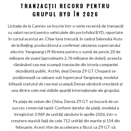
TRANZACȚII RECORD PENTRU
GRUPUL BYD ÎN 2026
Licitația de la Cannes se înscrie într-o serie recentă de tranzacții
cu valori record pentru vehiculele din portofoliul BYD, raportate
în cursul acestui an. Chiar luna trecută, în cadrul Salonului Auto
de la Beijing, producătorul a confirmat vânzarea supercarului
electric Yangwang U9 Xtreme pentru o sumă de peste 20 de
milioane de yuani (aproximativ 2,76 milioane de dolari), aceasta
rămânând cea mai scumpă tranzacție din istoria companiei
dezvăluită public. Astfel, deși Denza Z9 GT Chopard se
poziționează ca valoare sub hypercarul Yangwang, modelul
bifează statutul de cea mai scumpă Denza vândută vreodată și
una dintre cele mai vizibile apariții internaționale ale grupului.
Pe piața de volum din China, Denza Z9 GT se bucură de un
succes comercial rapid. Conform datelor de piață, modelul a
înregistrat 3.969 de unități vândute în aprilie 2026, într-o
creștere masivă față de cele 712 unități din martie și 154 din
februarie. Acest ritm de accelerare a făcut ca Z9 GT să