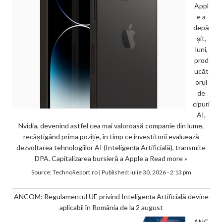
Appl
e a
depă
șit,
luni,
prod
ucăt
orul
de
cipuri
AI,
Nvidia, devenind astfel cea mai valoroasă companie din lume,
recâștigând prima poziție, în timp ce investitorii evaluează
dezvoltarea tehnologiilor AI (Inteligența Artificială), transmite
DPA. Capitalizarea bursieră a Apple a
Read more »
Source:
TechnoReport.ro
|
Published:
iulie 30, 2026 - 2:13 pm
ANCOM: Regulamentul UE privind Inteligența Artificială devine
aplicabil în România de la 2 august
ANC