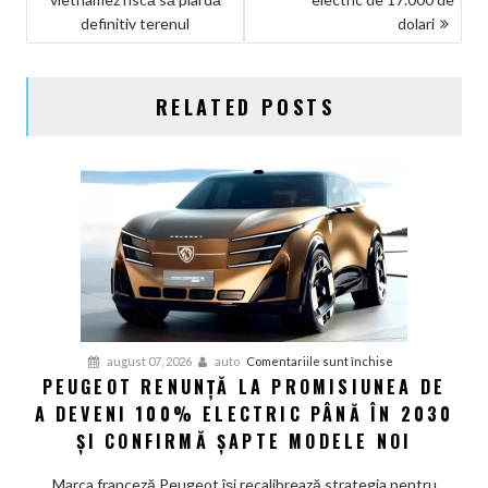
definitiv terenul
dolari
RELATED POSTS
pentru
august 07, 2026
auto
Comentariile sunt închise
PEUGEOT RENUNȚĂ LA PROMISIUNEA DE
Peugeot
A DEVENI 100% ELECTRIC PÂNĂ ÎN 2030
renunță
la
ȘI CONFIRMĂ ȘAPTE MODELE NOI
promisiunea
de
Marca franceză Peugeot își recalibrează strategia pentru