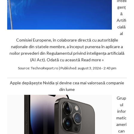
Inteli
genț
ă
Artifi
cială
al
Comisiei Europene, în colaborare directă cu autoritățile
naționale din statele membre, a început punerea în aplicare a
noilor prevederi din Regulamentul privind inteligența artificială
(AI Act). Odată cu această
Read more »
Source:
TechnoReport.ro
|
Published:
august 3, 2026 - 2:43 pm
Apple depășește Nvidia și devine cea mai valoroasă companie
din lume
Grup
ul
infor
matic
ameri
can