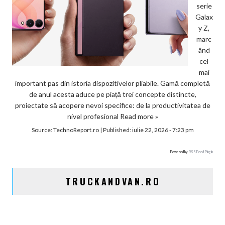
serie
Galax
y Z,
marc
ând
cel
mai
important pas din istoria dispozitivelor pliabile. Gamă completă
de anul acesta aduce pe piață trei concepte distincte,
proiectate să acopere nevoi specifice: de la productivitatea de
nivel profesional
Read more »
Source:
TechnoReport.ro
|
Published:
iulie 22, 2026 - 7:23 pm
Powered by
RSS Feed Plugin
TRUCKANDVAN.RO