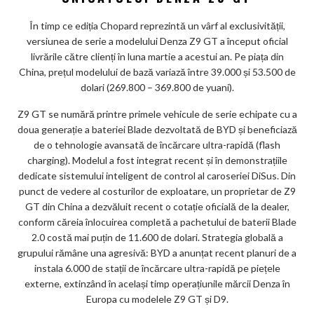
În timp ce ediția Chopard reprezintă un vârf al exclusivității,
versiunea de serie a modelului Denza Z9 GT a început oficial
livrările către clienți în luna martie a acestui an. Pe piața din
China, prețul modelului de bază variază între 39.000 și 53.500 de
dolari (269.800 – 369.800 de yuani).
Z9 GT se numără printre primele vehicule de serie echipate cu a
doua generație a bateriei Blade dezvoltată de BYD și beneficiază
de o tehnologie avansată de încărcare ultra-rapidă (flash
charging). Modelul a fost integrat recent și în demonstrațiile
dedicate sistemului inteligent de control al caroseriei DiSus. Din
punct de vedere al costurilor de exploatare, un proprietar de Z9
GT din China a dezvăluit recent o cotație oficială de la dealer,
conform căreia înlocuirea completă a pachetului de baterii Blade
2.0 costă mai puțin de 11.600 de dolari. Strategia globală a
grupului rămâne una agresivă: BYD a anunțat recent planuri de a
instala 6.000 de stații de încărcare ultra-rapidă pe piețele
externe, extinzând în același timp operațiunile mărcii Denza în
Europa cu modelele Z9 GT și D9.