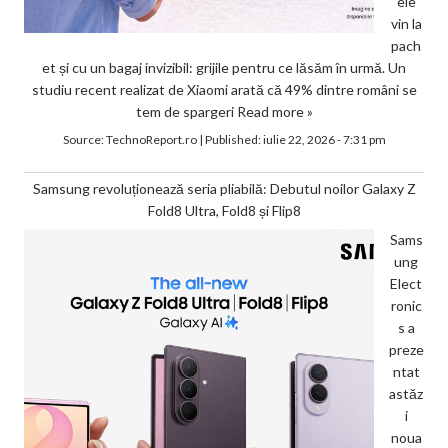
ele
vin la
pach
et și cu un bagaj invizibil: grijile pentru ce lăsăm în urmă. Un
studiu recent realizat de Xiaomi arată că 49% dintre români se
tem de spargeri
Read more »
Source:
TechnoReport.ro
|
Published:
iulie 22, 2026 - 7:31 pm
Samsung revoluționează seria pliabilă: Debutul noilor Galaxy Z
Fold8 Ultra, Fold8 și Flip8
Sams
ung
Elect
ronic
s a
preze
ntat
astăz
i
noua