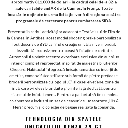
m
aproximativ 811.000 de dolari – în cadrul celei de-a 32-a
ar
gale caritabile amfAR de la Cannes, în Franța. Toate
încasările obținute în urma licitației vor fi direcționate către
ks
programele de cercetare pentru combaterea SIDA.
Prezentat în cadrul activităților adiacente Festivalului de Film de
la Cannes, în Antibes, acest model shooting brake personalizat a
fost descris de BYD ca fiind o creație unică la nivel mondial,
dezvoltată exclusiv pentru această licitație de caritate.
Automobilul a primit accente exterioare exclusive din aur și un
interior complet reproiectat, inspirat de măiestria bijutierilor
Chopard. Habitaclul integrează finisaje tematice cu inserții de
ametist, comenzi fizice stilizate sub formă de pietre prețioase,
broderii personalizate cu logo-ul „C” al casei elvețiene, zone de
încărcare wireless branduite și o interfață dedicată pentru
sistemul de infotainment. Pentru ca pachetul să fie complet,
colaborarea a inclus și un set de ceasuri de lux asortate „His &
Hers”, precum și o colecție de bagaje realizată la comandă.
TEHNOLOGIA DIN SPATELE
UNICATULUI DENZA Z9 GT