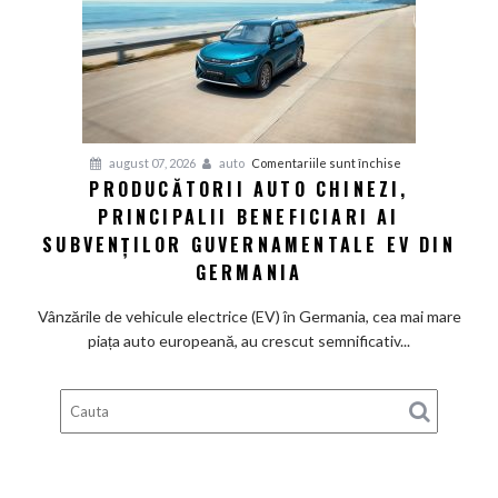
renunță
definitiv
la
motoarele
termice
și
pentru
august 07, 2026
auto
Comentariile sunt închise
devine
PRODUCĂTORII AUTO CHINEZI,
Producătorii
100%
PRINCIPALII BENEFICIARI AI
auto
electrică
chinezi,
SUBVENȚILOR GUVERNAMENTALE EV DIN
principalii
GERMANIA
beneficiari
ai
Vânzările de vehicule electrice (EV) în Germania, cea mai mare
subvenților
piața auto europeană, au crescut semnificativ...
guvernamentale
EV
din
Germania