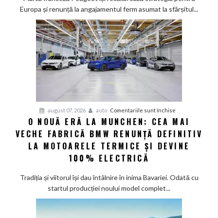
a
Europa și renunță la angajamentul ferm asumat la sfârșitul...
deveni
100%
electric
până
în
2030
și
confirmă
șapte
pentru
august 07, 2026
auto
Comentariile sunt închise
modele
O NOUĂ ERĂ LA MUNCHEN: CEA MAI
O
noi
VECHE FABRICĂ BMW RENUNȚĂ DEFINITIV
nouă
eră
LA MOTOARELE TERMICE ȘI DEVINE
la
100% ELECTRICĂ
Munchen:
Cea
Tradiția și viitorul își dau întâlnire în inima Bavariei. Odată cu
mai
startul producției noului model complet...
veche
fabrică
BMW