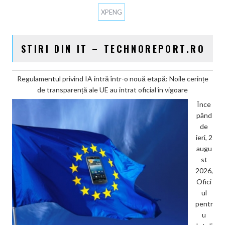
XPENG
STIRI DIN IT – TECHNOREPORT.RO
Regulamentul privind IA intră într-o nouă etapă: Noile cerințe
de transparență ale UE au intrat oficial în vigoare
Înce
pând
de
ieri, 2
augu
st
2026,
Ofici
ul
pentr
u