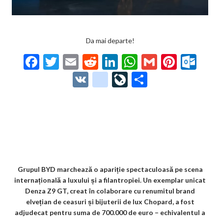
Da mai departe!
F
T
E
R
Li
W
G
Pi
O
ac
w
m
e
n
h
m
nt
ut
V
g
Li
P
e
itt
ai
d
ke
at
ai
er
lo
K
o
ve
ar
b
er
l
di
dI
s
l
es
o
o
Jo
ta
o
t
n
A
t
k.
gl
ur
je
o
p
co
e_
n
az
k
p
m
b
al
ă
o
Grupul BYD marchează o apariție spectaculoasă pe scena
internațională a luxului și a filantropiei. Un exemplar unicat
o
Denza Z9 GT, creat în colaborare cu renumitul brand
k
elvețian de ceasuri și bijuterii de lux Chopard, a fost
adjudecat pentru suma de 700.000 de euro – echivalentul a