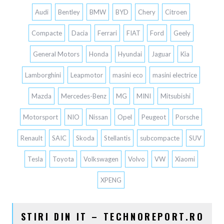
Audi
Bentley
BMW
BYD
Chery
Citroen
Compacte
Dacia
Ferrari
FIAT
Ford
Geely
General Motors
Honda
Hyundai
Jaguar
Kia
Lamborghini
Leapmotor
masini eco
masini electrice
Mazda
Mercedes-Benz
MG
MINI
Mitsubishi
Motorsport
NIO
Nissan
Opel
Peugeot
Porsche
Renault
SAIC
Skoda
Stellantis
subcompacte
SUV
Tesla
Toyota
Volkswagen
Volvo
VW
Xiaomi
XPENG
STIRI DIN IT – TECHNOREPORT.RO