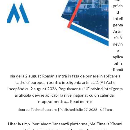
privin
d
Inteli
gența
Artifi
cială
devin
e
aplica
bil în
Româ
nia de la 2 august România intră în faza de punere în aplicare a
cadrului european pentru inteligența artificială (AI Act).
Începând cu 2 august 2026, Regulamentul UE privind inteligența
artificială devine aplicabil la nivel național, cu un calendar
etapizat pentru…
Read more »
Source:
TechnoReport.ro
|
Published:
iulie 27, 2026 - 6:27 am
Liber la timp liber: Xiaomi lansează platforma „Me Time is Xiaomi