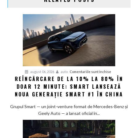
pentru
august 06, 2026
auto
Comentariile sunt închise
REÎNCĂRCARE DE LA 10% LA 80% ÎN
Reîncărcare
DOAR 12 MINUTE: SMART LANSEAZĂ
de
la
NOUA GENERAȚIE SMART #1 ÎN CHINA
10%
la
Grupul Smart — un joint-venture format de Mercedes-Benz și
80%
Geely Auto — a lansat oficial în...
în
doar
12