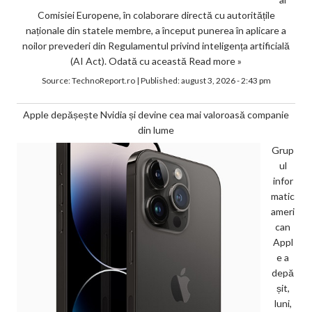
Comisiei Europene, în colaborare directă cu autoritățile
naționale din statele membre, a început punerea în aplicare a
noilor prevederi din Regulamentul privind inteligența artificială
(AI Act). Odată cu această
Read more »
Source:
TechnoReport.ro
|
Published:
august 3, 2026 - 2:43 pm
Apple depășește Nvidia și devine cea mai valoroasă companie
din lume
Grup
ul
infor
matic
ameri
can
Appl
e a
depă
șit,
luni,