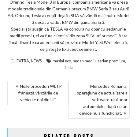
Oferind Tesla Model 3 în Europa, compania americană va presa
modele tradiționale din Germania precum BMW Seria 3 sau Audi
A4. Oricum, Tesla a reușit deja în SUA să vândă mai multe Model
3 decât a vâdut BMW din gama Seria 3.
Specialiștii susțin că TESLA va concura nu doar cu sedanurile
medii premiu, ci va fura clienți și din zona SUV-urilor medii. Asta
încă dinainte ca americanii să prezinte Model Y, SUV-ul electric
ce țintește fix acest segment.
,
,
,
,
EXTRA
NEWS
masini eco
sedan mediu
sedan premium
Tesla
NAVIGARE
Noile proceduri WLTP
Mercedes România,
frânează vânzările de
operaţiune de actualizare a
ÎN
vehicule noi din UE
software-ului unor
ARTICOLE
automobile, după ce un
device nu a funcţionat.
RELATED POSTS