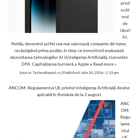
prod
ucăt
orul
de
cipuri
AI,
Nvidia, devenind astfel cea mai valoroasă companie din lume,
recâștigând prima poziție, în timp ce investitorii evaluează
dezvoltarea tehnologiilor AI (Inteligența Artificială), transmite
DPA. Capitalizarea bursieră a Apple a
Read more »
Source:
TechnoReport.ro
|
Published:
iulie 30, 2026 - 2:13 pm
ANCOM: Regulamentul UE privind Inteligența Artificială devine
aplicabil în România de la 2 august
ANC
OM:
Regu
lame
ntul
UE