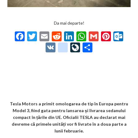
Da mai departe!
F
T
E
R
Li
W
G
Pi
O
ac
w
m
e
n
h
m
nt
ut
V
g
Li
P
e
itt
ai
d
ke
at
ai
er
lo
K
o
ve
ar
b
er
l
di
dI
s
l
es
o
o
Jo
ta
o
t
n
A
t
k.
gl
ur
je
o
p
co
e_
n
az
k
p
m
b
al
ă
o
Tesla Motors a primit omologarea de tip în Europa pentru
Model 3, fiind gata pentru lansarea și livrarea sedanului
o
compact în țările din UE. Oficialii TESLA au declarat mai
k
devreme că primele unități vor fi livrate în a doua parte a
lunii februarie.
m