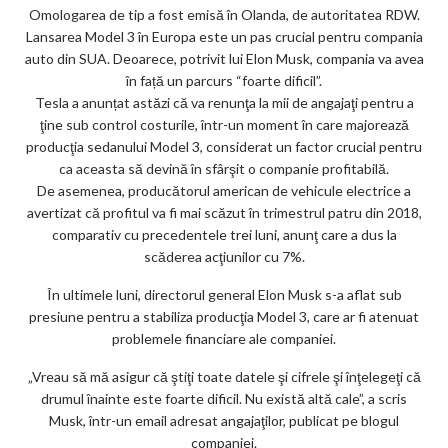
Omologarea de tip a fost emisă în Olanda, de autoritatea RDW.
ar
Lansarea Model 3 în Europa este un pas crucial pentru compania
ks
auto din SUA. Deoarece, potrivit lui Elon Musk, compania va avea
în față un parcurs “foarte dificil”.
Tesla a anunțat astăzi că va renunţa la mii de angajaţi pentru a
ţine sub control costurile, într-un moment în care majorează
producţia sedanului Model 3, considerat un factor crucial pentru
ca aceasta să devină în sfârşit o companie profitabilă.
De asemenea, producătorul american de vehicule electrice a
avertizat că profitul va fi mai scăzut în trimestrul patru din 2018,
comparativ cu precedentele trei luni, anunţ care a dus la
scăderea acţiunilor cu 7%.
În ultimele luni, directorul general Elon Musk s-a aflat sub
presiune pentru a stabiliza producţia Model 3, care ar fi atenuat
problemele financiare ale companiei.
„Vreau să mă asigur că ştiţi toate datele şi cifrele şi înţelegeţi că
drumul înainte este foarte dificil. Nu există altă cale”, a scris
Musk, într-un email adresat angajaţilor, publicat pe blogul
companiei.