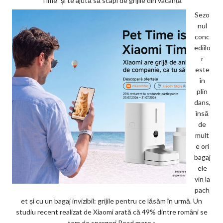
Time” și te ajută să scapi de grijile din vacanță
Sezo
nul
conc
ediilo
r
este
în
plin
dans,
însă
de
mult
e ori
bagaj
ele
vin la
pach
et și cu un bagaj invizibil: grijile pentru ce lăsăm în urmă. Un
studiu recent realizat de Xiaomi arată că 49% dintre români se
tem de spargeri
Read more »