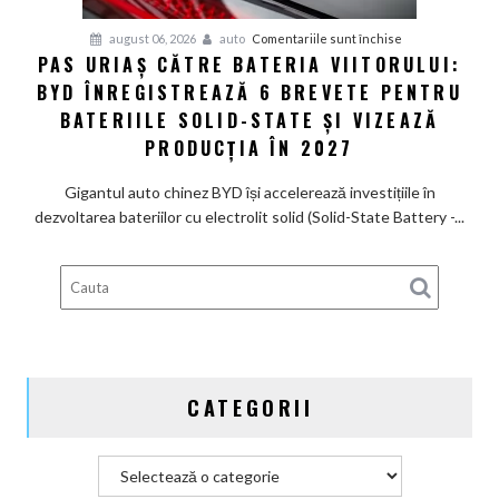
un
Ferrari
pentru
august 06, 2026
auto
Comentariile sunt închise
PAS URIAȘ CĂTRE BATERIA VIITORULUI:
și
Pas
poartă
BYD ÎNREGISTREAZĂ 6 BREVETE PENTRU
uriaș
un
către
BATERIILE SOLID-STATE ȘI VIZEAZĂ
nume
bateria
PRODUCȚIA ÎN 2027
de
viitorului:
Lexus
BYD
Gigantul auto chinez BYD își accelerează investițiile în
înregistrează
dezvoltarea bateriilor cu electrolit solid (Solid-State Battery -...
6
brevete
pentru
bateriile
solid-
state
și
CATEGORII
vizează
producția
în
Categorii
2027