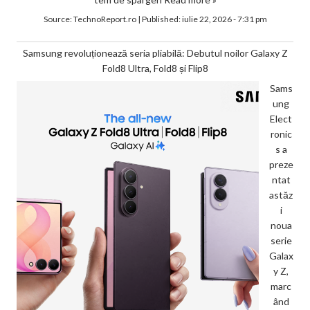
Source:
TechnoReport.ro
|
Published:
iulie 22, 2026 - 7:31 pm
Samsung revoluționează seria pliabilă: Debutul noilor Galaxy Z
Fold8 Ultra, Fold8 și Flip8
Sams
ung
Elect
ronic
s a
preze
ntat
astăz
i
noua
serie
Galax
y Z,
marc
ând