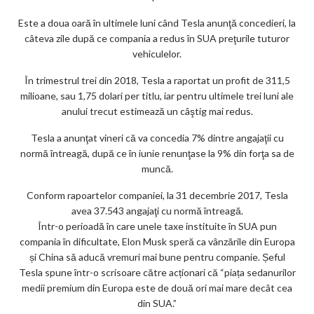
Este a doua oară în ultimele luni când Tesla anunţă concedieri, la
câteva zile după ce compania a redus în SUA preţurile tuturor
vehiculelor.
În trimestrul trei din 2018, Tesla a raportat un profit de 311,5
milioane, sau 1,75 dolari per titlu, iar pentru ultimele trei luni ale
anului trecut estimează un câştig mai redus.
Tesla a anunţat vineri că va concedia 7% dintre angajaţii cu
normă întreagă, după ce în iunie renunţase la 9% din forţa sa de
muncă.
Conform rapoartelor companiei, la 31 decembrie 2017, Tesla
avea 37.543 angajaţi cu normă întreagă.
Într-o perioadă în care unele taxe instituite în SUA pun
compania în dificultate, Elon Musk speră ca vânzările din Europa
și China să aducă vremuri mai bune pentru companie. Șeful
Tesla spune într-o scrisoare către acționari că “piața sedanurilor
medii premium din Europa este de două ori mai mare decât cea
din SUA.”