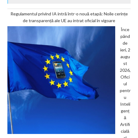
Regulamentul privind IA intră într-o nouă etapă: Noile cerințe
de transparență ale UE au intrat oficial în vigoare
Înce
pând
de
ieri, 2
augu
st
2026,
Ofici
ul
pentr
u
Inteli
genț
ă
Artifi
cială
al