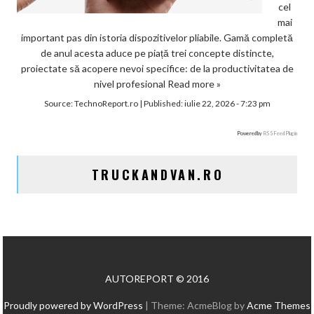
cel
mai
important pas din istoria dispozitivelor pliabile. Gamă completă
de anul acesta aduce pe piață trei concepte distincte,
proiectate să acopere nevoi specifice: de la productivitatea de
nivel profesional
Read more »
Source:
TechnoReport.ro
|
Published:
iulie 22, 2026 - 7:23 pm
Powered by
RSS Feed Plugin
TRUCKANDVAN.RO
AUTOREPORT © 2016
Proudly powered by WordPress
|
Theme: AcmeBlog by
Acme Themes