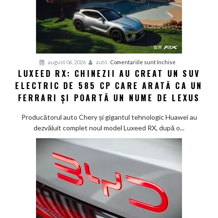
minute:
Smart
lansează
noua
generație
Smart
pentru
august 06, 2026
auto
Comentariile sunt închise
#1
LUXEED RX: CHINEZII AU CREAT UN SUV
Luxeed
în
ELECTRIC DE 585 CP CARE ARATĂ CA UN
RX:
China
Chinezii
FERRARI ȘI POARTĂ UN NUME DE LEXUS
au
creat
Producătorul auto Chery și gigantul tehnologic Huawei au
un
dezvăluit complet noul model Luxeed RX, după o...
SUV
electric
de
585
CP
care
arată
ca