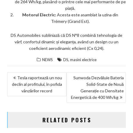
de 264 Wh/kg, plasând-o printre cele mai performante de pe
piață.
Motorul Electric:
Acesta este asamblat la uzina din
Trémery (Grand Est).
DS Automobiles subliniază că DS N°8 combină tehnologia de
vârf, confortul dinamic și eleganța, având un design cu un
coeficient aerodinamic eficient (Cx 0,24).
,
NEWS
DS
masini electrice
NAVIGARE
Tesla raportează un nou
Sunwoda Dezvăluie Bateria
declin al profitului, în pofida
Solid-State de Nouă
ÎN
vânzărilor record
Generație cu Densitate
ARTICOLE
Energetică de 400 Wh/kg
RELATED POSTS