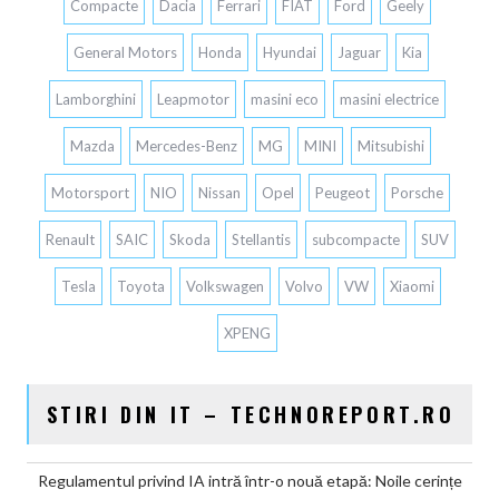
Compacte
Dacia
Ferrari
FIAT
Ford
Geely
General Motors
Honda
Hyundai
Jaguar
Kia
Lamborghini
Leapmotor
masini eco
masini electrice
Mazda
Mercedes-Benz
MG
MINI
Mitsubishi
Motorsport
NIO
Nissan
Opel
Peugeot
Porsche
Renault
SAIC
Skoda
Stellantis
subcompacte
SUV
Tesla
Toyota
Volkswagen
Volvo
VW
Xiaomi
XPENG
STIRI DIN IT – TECHNOREPORT.RO
Regulamentul privind IA intră într-o nouă etapă: Noile cerințe