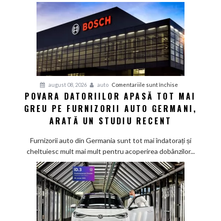
pentru
august 08, 2026
auto
Comentariile sunt închise
POVARA DATORIILOR APASĂ TOT MAI
Povara
GREU PE FURNIZORII AUTO GERMANI,
datoriilor
apasă
ARATĂ UN STUDIU RECENT
tot
mai
Furnizorii auto din Germania sunt tot mai îndatorați și
greu
cheltuiesc mult mai mult pentru acoperirea dobânzilor...
pe
furnizorii
auto
germani,
arată
un