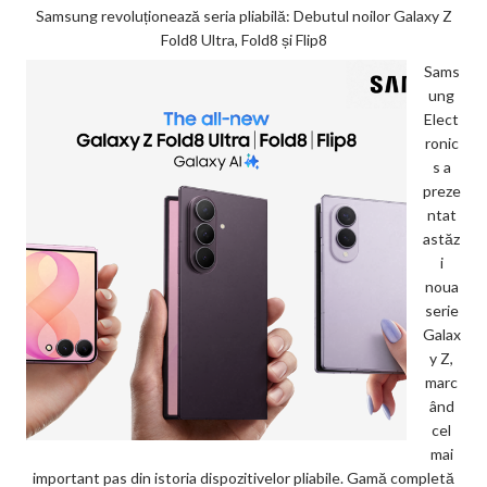
Samsung revoluționează seria pliabilă: Debutul noilor Galaxy Z
Fold8 Ultra, Fold8 și Flip8
Sams
ung
Elect
ronic
s a
preze
ntat
astăz
i
noua
serie
Galax
y Z,
marc
ând
cel
mai
important pas din istoria dispozitivelor pliabile. Gamă completă