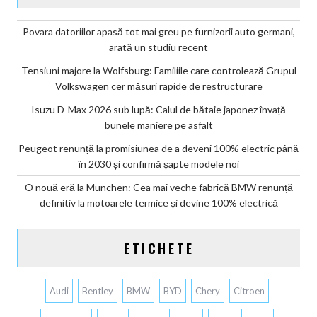
Povara datoriilor apasă tot mai greu pe furnizorii auto germani,
arată un studiu recent
Tensiuni majore la Wolfsburg: Familiile care controlează Grupul
Volkswagen cer măsuri rapide de restructurare
Isuzu D-Max 2026 sub lupă: Calul de bătaie japonez învață
bunele maniere pe asfalt
Peugeot renunță la promisiunea de a deveni 100% electric până
în 2030 și confirmă șapte modele noi
O nouă eră la Munchen: Cea mai veche fabrică BMW renunță
definitiv la motoarele termice și devine 100% electrică
ETICHETE
Audi
Bentley
BMW
BYD
Chery
Citroen