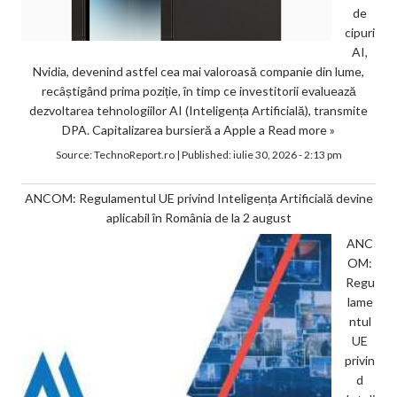
de
cipuri
AI,
Nvidia, devenind astfel cea mai valoroasă companie din lume,
recâștigând prima poziție, în timp ce investitorii evaluează
dezvoltarea tehnologiilor AI (Inteligența Artificială), transmite
DPA. Capitalizarea bursieră a Apple a
Read more »
Source:
TechnoReport.ro
|
Published:
iulie 30, 2026 - 2:13 pm
ANCOM: Regulamentul UE privind Inteligența Artificială devine
aplicabil în România de la 2 august
ANC
OM:
Regu
lame
ntul
UE
privin
d