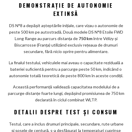
m
DEMONSTRAȚIE DE AUTONOMIE
ar
EXTINSĂ
ks
DS N°8 a depășit așteptările inițiale, care vizau o autonomie de
peste 500 km pe autostradă. Două modele DS N°8 Etoile FWD
Long Range au parcurs distanța de
750 km
între Vélizy și
Biscarrosse (Franța) utilizând exclusiv rețeaua de drumuri
secundare, fără nicio oprire pentru alimentare.
La finalul testului, vehiculele mai aveau o capacitate reziduală a
bateriei suficientă pentru a parcurge peste 50 km, indicând o
autonomie totală teoretică de peste 800 km în aceste condiții.
Această performanță validează capacitatea modelului de a
parcurge distanțe foarte lungi, depășind promisiunea de 750 km
declarată în ciclul combinat WLTP.
DETALII DESPRE TEST ȘI CONSUM
Testul, care a inclus drumuri principale, secundare, rute urbane
și șosele de centură, s-a desfășurat la temperaturi cuprinse