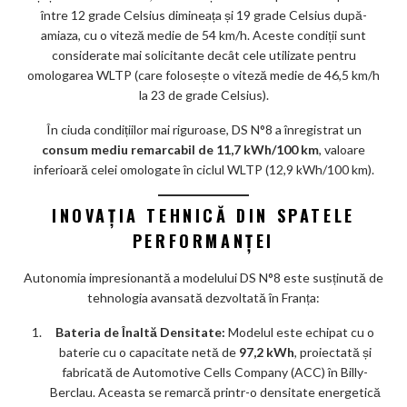
între 12 grade Celsius dimineața și 19 grade Celsius după-
amiaza, cu o viteză medie de 54 km/h. Aceste condiții sunt
considerate mai solicitante decât cele utilizate pentru
omologarea WLTP (care folosește o viteză medie de 46,5 km/h
la 23 de grade Celsius).
În ciuda condițiilor mai riguroase, DS N°8 a înregistrat un
consum mediu remarcabil de 11,7 kWh/100 km
, valoare
inferioară celei omologate în ciclul WLTP (12,9 kWh/100 km).
INOVAȚIA TEHNICĂ DIN SPATELE
PERFORMANȚEI
Autonomia impresionantă a modelului DS N°8 este susținută de
tehnologia avansată dezvoltată în Franța:
Bateria de Înaltă Densitate:
Modelul este echipat cu o
baterie cu o capacitate netă de
97,2 kWh
, proiectată și
fabricată de Automotive Cells Company (ACC) în Billy-
Berclau. Aceasta se remarcă printr-o densitate energetică