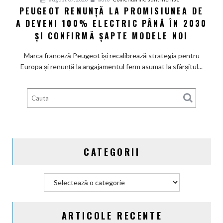
PEUGEOT RENUNȚĂ LA PROMISIUNEA DE
Peugeot
A DEVENI 100% ELECTRIC PÂNĂ ÎN 2030
renunță
la
ȘI CONFIRMĂ ȘAPTE MODELE NOI
promisiunea
de
Marca franceză Peugeot își recalibrează strategia pentru
a
Europa și renunță la angajamentul ferm asumat la sfârșitul...
deveni
100%
electric
până
în
2030
și
CATEGORII
confirmă
șapte
modele
Categorii
noi
ARTICOLE RECENTE