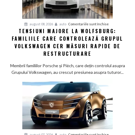
studiu
recent
pentru
august 08, 2026
auto
Comentariile sunt închise
TENSIUNI MAJORE LA WOLFSBURG:
Tensiuni
FAMILIILE CARE CONTROLEAZĂ GRUPUL
majore
la
VOLKSWAGEN CER MĂSURI RAPIDE DE
Wolfsburg:
RESTRUCTURARE
Familiile
care
Membrii familiilor Porsche și Piëch, care dețin controlul asupra
controlează
Grupului Volkswagen, au crescut presiunea asupra tuturor...
Grupul
Volkswagen
cer
măsuri
rapide
de
restructurare
pentru
august 07, 2026
auto
Comentariile sunt închise