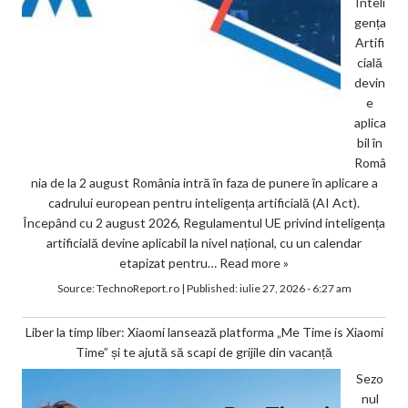
Inteli
gența
Artifi
cială
devin
e
aplica
bil în
Româ
nia de la 2 august România intră în faza de punere în aplicare a
cadrului european pentru inteligența artificială (AI Act).
Începând cu 2 august 2026, Regulamentul UE privind inteligența
artificială devine aplicabil la nivel național, cu un calendar
etapizat pentru…
Read more »
Source:
TechnoReport.ro
|
Published:
iulie 27, 2026 - 6:27 am
Liber la timp liber: Xiaomi lansează platforma „Me Time is Xiaomi
Time” și te ajută să scapi de grijile din vacanță
Sezo
nul