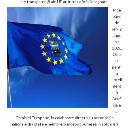
de transparență ale UE au intrat oficial în vigoare
Înce
pând
de
ieri, 2
augu
st
2026,
Ofici
ul
pentr
u
Inteli
genț
ă
Artifi
cială
al
Comisiei Europene, în colaborare directă cu autoritățile
naționale din statele membre, a început punerea în aplicare a