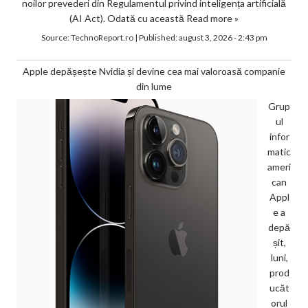
noilor prevederi din Regulamentul privind inteligența artificială
(AI Act). Odată cu această
Read more »
Source:
TechnoReport.ro
|
Published:
august 3, 2026 - 2:43 pm
Apple depășește Nvidia și devine cea mai valoroasă companie
din lume
Grup
ul
infor
matic
ameri
can
Appl
e a
depă
șit,
luni,
prod
ucăt
orul