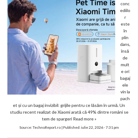
conc
ediilo
r
este
în
plin
dans,
însă
de
mult
e ori
bagaj
ele
vin la
pach
et și cu un bagaj invizibil: grijile pentru ce lăsăm în urmă. Un
studiu recent realizat de Xiaomi arată că 49% dintre români se
tem de spargeri
Read more »
Source:
TechnoReport.ro
|
Published:
iulie 22, 2026 - 7:31 pm