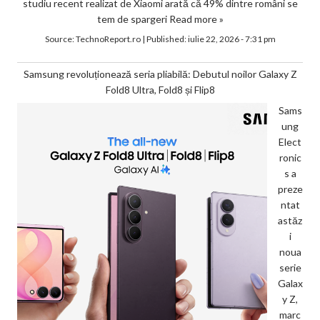
studiu recent realizat de Xiaomi arată că 49% dintre români se
tem de spargeri
Read more »
Source:
TechnoReport.ro
|
Published:
iulie 22, 2026 - 7:31 pm
Samsung revoluționează seria pliabilă: Debutul noilor Galaxy Z
Fold8 Ultra, Fold8 și Flip8
Sams
ung
Elect
ronic
s a
preze
ntat
astăz
i
noua
serie
Galax
y Z,
marc