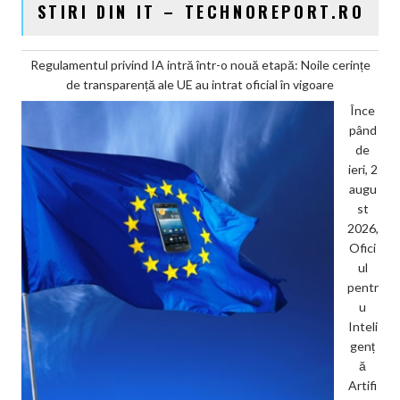
STIRI DIN IT – TECHNOREPORT.RO
Regulamentul privind IA intră într-o nouă etapă: Noile cerințe
de transparență ale UE au intrat oficial în vigoare
Înce
pând
de
ieri, 2
augu
st
2026,
Ofici
ul
pentr
u
Inteli
genț
ă
Artifi