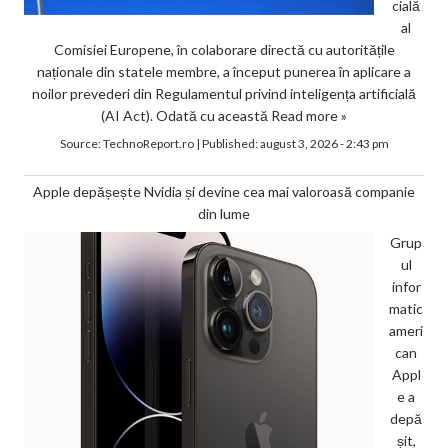
cială
al
Comisiei Europene, în colaborare directă cu autoritățile
naționale din statele membre, a început punerea în aplicare a
noilor prevederi din Regulamentul privind inteligența artificială
(AI Act). Odată cu această
Read more »
Source:
TechnoReport.ro
|
Published:
august 3, 2026 - 2:43 pm
Apple depășește Nvidia și devine cea mai valoroasă companie
din lume
Grup
ul
infor
matic
ameri
can
Appl
e a
depă
șit,