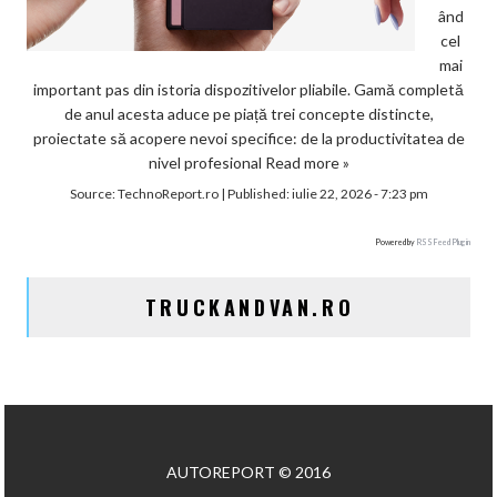
ând
cel
mai
important pas din istoria dispozitivelor pliabile. Gamă completă
de anul acesta aduce pe piață trei concepte distincte,
proiectate să acopere nevoi specifice: de la productivitatea de
nivel profesional
Read more »
Source:
TechnoReport.ro
|
Published:
iulie 22, 2026 - 7:23 pm
Powered by
RSS Feed Plugin
TRUCKANDVAN.RO
AUTOREPORT © 2016