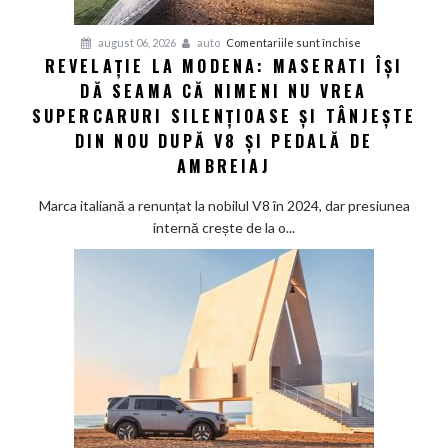
GWM
H10
pentru
august 06, 2026
auto
Comentariile sunt închise
REVELAȚIE LA MODENA: MASERATI ÎȘI
Revelație
DĂ SEAMA CĂ NIMENI NU VREA
la
Modena:
SUPERCARURI SILENȚIOASE ȘI TÂNJEȘTE
Maserati
DIN NOU DUPĂ V8 ȘI PEDALĂ DE
își
AMBREIAJ
dă
seama
Marca italiană a renunțat la nobilul V8 în 2024, dar presiunea
că
internă crește de la o...
nimeni
nu
vrea
supercaruri
silențioase
și
tânjește
din
nou
după