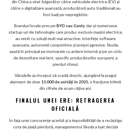
din China a virat fulgerător către vehiculele electrice (EV) și
către o digitalizare avansată, producătorii auto tradiționali au
fost luați pe nepregătite.
Branduri locale precum
BYD sau Geely
, dar și numeroase
startup-uri de tehnologie care produc exclusiv mașini electrice,
au venit cu soluții mult mai atractive: interfețe software
avansate, autonomii competitive și prețuri agresive. Skoda,
axată în principal pe motoarele cu ardere internă și pe un ciclu
de dezvoltare mai lent, specific producătorilor europeni, a
pierdut ritmul.
Vânzările au început să scadă drastic, ajungând la pragul
alarmant de doar
15.000 de unități în 2025
, o fracțiune infimă
din cifrele de acum câțiva ani.
FINALUL UNEI ERE: RETRAGEREA
OFICIALĂ
În fața unei concurențe acerbă și a imposibilității de a recâștiga
cota de piață pierdută, managementul Skoda a luat decizia