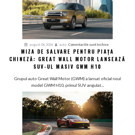
pentru
august 06, 2026
auto
Comentariile sunt închise
MIZA DE SALVARE PENTRU PIAȚA
Miza
CHINEZĂ: GREAT WALL MOTOR LANSEAZĂ
de
salvare
SUV-UL MASIV GWM H10
pentru
piața
Grupul auto Great Wall Motor (GWM) a lansat oficial noul
chineză:
model GWM H10, primul SUV angulat...
Great
Wall
Motor
lansează
SUV-
ul
masiv