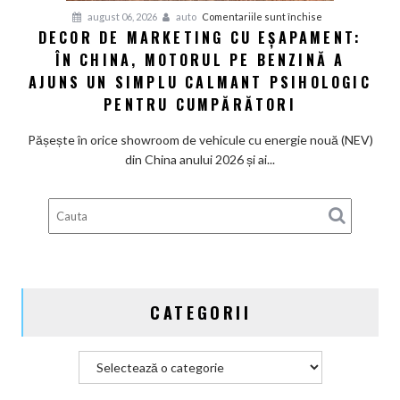
V8
pentru
august 06, 2026
auto
Comentariile sunt închise
și
DECOR DE MARKETING CU EȘAPAMENT:
Decor
pedală
ÎN CHINA, MOTORUL PE BENZINĂ A
de
de
marketing
AJUNS UN SIMPLU CALMANT PSIHOLOGIC
ambreiaj
cu
PENTRU CUMPĂRĂTORI
eșapament:
În
Pășește în orice showroom de vehicule cu energie nouă (NEV)
China,
din China anului 2026 și ai...
motorul
pe
benzină
a
ajuns
un
simplu
CATEGORII
calmant
psihologic
pentru
Categorii
cumpărători