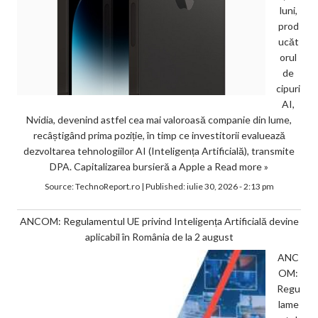
luni,
prod
ucăt
orul
de
cipuri
AI,
Nvidia, devenind astfel cea mai valoroasă companie din lume,
recâștigând prima poziție, în timp ce investitorii evaluează
dezvoltarea tehnologiilor AI (Inteligența Artificială), transmite
DPA. Capitalizarea bursieră a Apple a
Read more »
Source:
TechnoReport.ro
|
Published:
iulie 30, 2026 - 2:13 pm
ANCOM: Regulamentul UE privind Inteligența Artificială devine
aplicabil în România de la 2 august
ANC
OM:
Regu
lame