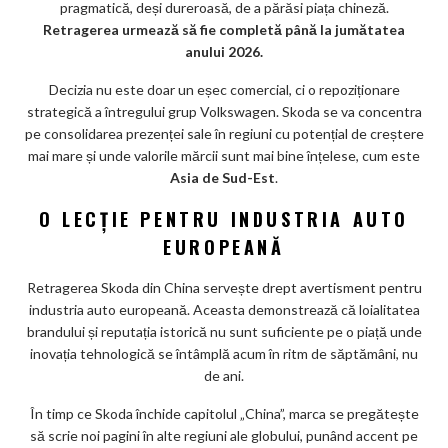
pragmatică, deși dureroasă, de a părăsi piața chineză.
Retragerea urmează să fie completă până la jumătatea
anului 2026.
Decizia nu este doar un eșec comercial, ci o repoziționare
strategică a întregului grup Volkswagen. Skoda se va concentra
pe consolidarea prezenței sale în regiuni cu potențial de creștere
mai mare și unde valorile mărcii sunt mai bine înțelese, cum este
Asia de Sud-Est
.
O LECȚIE PENTRU INDUSTRIA AUTO
EUROPEANĂ
Retragerea Skoda din China servește drept avertisment pentru
industria auto europeană. Aceasta demonstrează că loialitatea
brandului și reputația istorică nu sunt suficiente pe o piață unde
inovația tehnologică se întâmplă acum în ritm de săptămâni, nu
de ani.
În timp ce Skoda închide capitolul „China”, marca se pregătește
să scrie noi pagini în alte regiuni ale globului, punând accent pe