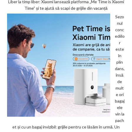
Liber la timp liber: Xiaomi lansează platforma „Me Time is Xiaomi
Time” și te ajută să scapi de grijile din vacanță
Sezo
nul
conc
ediilo
r
este
în
plin
dans,
însă
de
mult
e ori
bagaj
ele
vin la
pach
et și cu un bagaj invizibil: grijile pentru ce lăsăm în urmă. Un