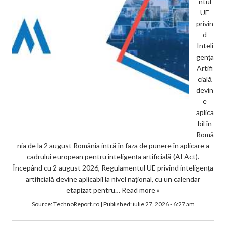
ntul
UE
privin
d
Inteli
gența
Artifi
cială
devin
e
aplica
bil în
Româ
nia de la 2 august România intră în faza de punere în aplicare a
cadrului european pentru inteligența artificială (AI Act).
Începând cu 2 august 2026, Regulamentul UE privind inteligența
artificială devine aplicabil la nivel național, cu un calendar
etapizat pentru…
Read more »
Source:
TechnoReport.ro
|
Published:
iulie 27, 2026 - 6:27 am