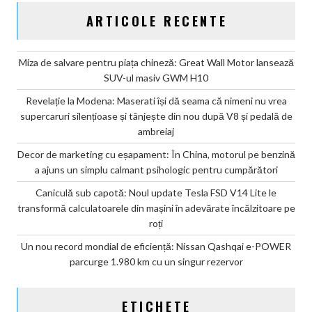
ARTICOLE RECENTE
Miza de salvare pentru piața chineză: Great Wall Motor lansează
SUV-ul masiv GWM H10
Revelație la Modena: Maserati își dă seama că nimeni nu vrea
supercaruri silențioase și tânjește din nou după V8 și pedală de
ambreiaj
Decor de marketing cu eșapament: În China, motorul pe benzină
a ajuns un simplu calmant psihologic pentru cumpărători
Caniculă sub capotă: Noul update Tesla FSD V14 Lite le
transformă calculatoarele din mașini în adevărate încălzitoare pe
roți
Un nou record mondial de eficiență: Nissan Qashqai e-POWER
parcurge 1.980 km cu un singur rezervor
ETICHETE