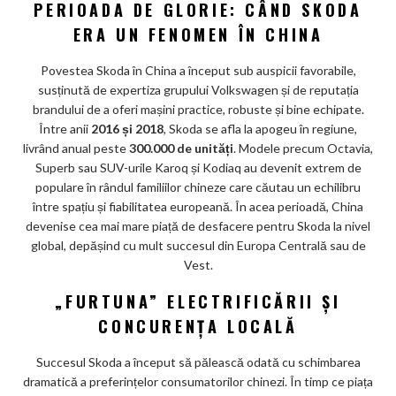
PERIOADA DE GLORIE: CÂND SKODA
ERA UN FENOMEN ÎN CHINA
Povestea Skoda în China a început sub auspicii favorabile,
susținută de expertiza grupului Volkswagen și de reputația
brandului de a oferi mașini practice, robuste și bine echipate.
Între anii
2016 și 2018
, Skoda se afla la apogeu în regiune,
livrând anual peste
300.000 de unități
. Modele precum Octavia,
Superb sau SUV-urile Karoq și Kodiaq au devenit extrem de
populare în rândul familiilor chineze care căutau un echilibru
între spațiu și fiabilitatea europeană. În acea perioadă, China
devenise cea mai mare piață de desfacere pentru Skoda la nivel
global, depășind cu mult succesul din Europa Centrală sau de
Vest.
„FURTUNA” ELECTRIFICĂRII ȘI
CONCURENȚA LOCALĂ
Succesul Skoda a început să pălească odată cu schimbarea
dramatică a preferințelor consumatorilor chinezi. În timp ce piața