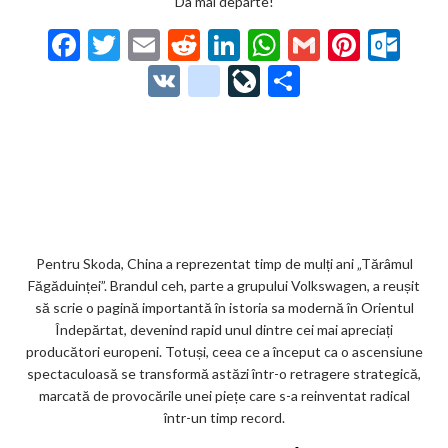
Da mai departe!
F
T
E
R
Li
W
G
Pi
O
ac
w
m
e
n
h
m
nt
ut
V
g
Li
P
e
itt
ai
d
ke
at
ai
er
lo
K
o
ve
ar
b
er
l
di
dI
s
l
es
o
o
Jo
ta
o
t
n
A
t
k.
gl
ur
je
o
p
co
e_
n
az
k
p
m
b
al
ă
o
Pentru Skoda, China a reprezentat timp de mulți ani „Tărâmul
Făgăduinței”. Brandul ceh, parte a grupului Volkswagen, a reușit
o
să scrie o pagină importantă în istoria sa modernă în Orientul
k
Îndepărtat, devenind rapid unul dintre cei mai apreciați
producători europeni. Totuși, ceea ce a început ca o ascensiune
m
spectaculoasă se transformă astăzi într-o retragere strategică,
ar
marcată de provocările unei piețe care s-a reinventat radical
într-un timp record.
ks