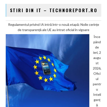
STIRI DIN IT – TECHNOREPORT.RO
Regulamentul privind IA intră într-o nouă etapă: Noile cerințe
de transparență ale UE au intrat oficial în vigoare
Înce
pând
de
ieri, 2
augu
st
2026,
Ofici
ul
pentr
u
Inteli
genț
ă