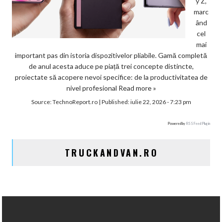
y Z,
marc
ând
cel
mai
important pas din istoria dispozitivelor pliabile. Gamă completă
de anul acesta aduce pe piață trei concepte distincte,
proiectate să acopere nevoi specifice: de la productivitatea de
nivel profesional
Read more »
Source:
TechnoReport.ro
|
Published:
iulie 22, 2026 - 7:23 pm
Powered by
RSS Feed Plugin
TRUCKANDVAN.RO