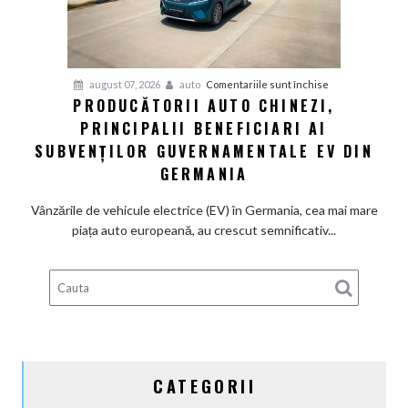
la
motoarele
termice
și
pentru
august 07, 2026
auto
Comentariile sunt închise
devine
PRODUCĂTORII AUTO CHINEZI,
Producătorii
100%
PRINCIPALII BENEFICIARI AI
auto
electrică
chinezi,
SUBVENȚILOR GUVERNAMENTALE EV DIN
principalii
GERMANIA
beneficiari
ai
Vânzările de vehicule electrice (EV) în Germania, cea mai mare
subvenților
piața auto europeană, au crescut semnificativ...
guvernamentale
EV
din
Germania
CATEGORII