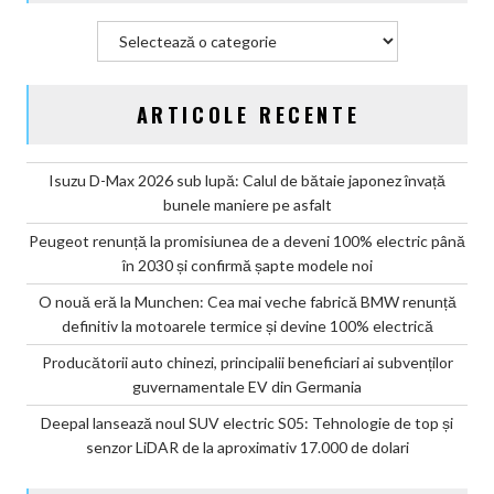
Categorii
ARTICOLE RECENTE
Isuzu D-Max 2026 sub lupă: Calul de bătaie japonez învață
bunele maniere pe asfalt
Peugeot renunță la promisiunea de a deveni 100% electric până
în 2030 și confirmă șapte modele noi
O nouă eră la Munchen: Cea mai veche fabrică BMW renunță
definitiv la motoarele termice și devine 100% electrică
Producătorii auto chinezi, principalii beneficiari ai subvenților
guvernamentale EV din Germania
Deepal lansează noul SUV electric S05: Tehnologie de top și
senzor LiDAR de la aproximativ 17.000 de dolari