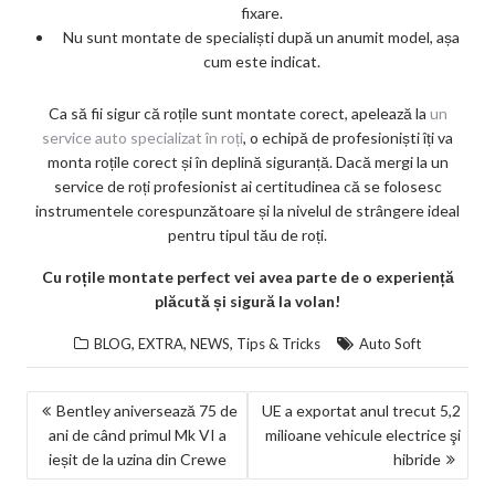
fixare.
Nu sunt montate de specialiști după un anumit model, așa
cum este indicat.
Ca să fii sigur că roțile sunt montate corect, apelează la
un
service auto specializat în roți
, o echipă de profesioniști îți va
monta roțile corect și în deplină siguranță. Dacă mergi la un
service de roți profesionist ai certitudinea că se folosesc
instrumentele corespunzătoare și la nivelul de strângere ideal
pentru tipul tău de roți.
Cu roțile montate perfect vei avea parte de o experiență
plăcută și sigură la volan!
,
,
,
BLOG
EXTRA
NEWS
Tips & Tricks
Auto Soft
NAVIGARE
Bentley aniversează 75 de
UE a exportat anul trecut 5,2
ani de când primul Mk VI a
milioane vehicule electrice şi
ÎN
ieșit de la uzina din Crewe
hibride
ARTICOLE