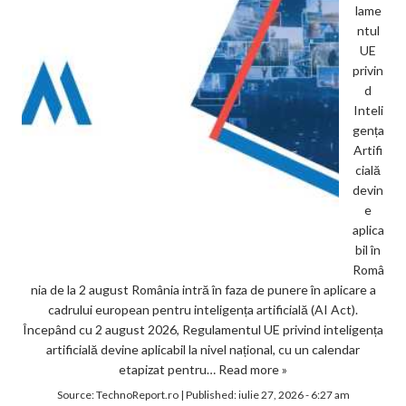
lame
ntul
UE
privin
d
Inteli
gența
Artifi
cială
devin
e
aplica
bil în
Româ
nia de la 2 august România intră în faza de punere în aplicare a
cadrului european pentru inteligența artificială (AI Act).
Începând cu 2 august 2026, Regulamentul UE privind inteligența
artificială devine aplicabil la nivel național, cu un calendar
etapizat pentru…
Read more »
Source:
TechnoReport.ro
|
Published:
iulie 27, 2026 - 6:27 am