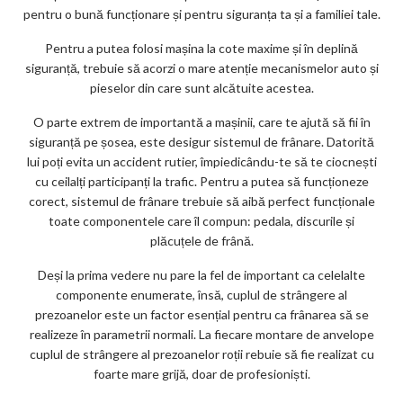
ar
pentru o bună funcționare și pentru siguranța ta și a familiei tale.
ks
Pentru a putea folosi mașina la cote maxime și în deplină
siguranță, trebuie să acorzi o mare atenție mecanismelor auto și
pieselor din care sunt alcătuite acestea.
O parte extrem de importantă a mașinii, care te ajută să fii în
siguranță pe șosea, este desigur sistemul de frânare. Datorită
lui poți evita un accident rutier, împiedicându-te să te ciocnești
cu ceilalți participanți la trafic. Pentru a putea să funcționeze
corect, sistemul de frânare trebuie să aibă perfect funcționale
toate componentele care îl compun: pedala, discurile și
plăcuțele de frână.
Deși la prima vedere nu pare la fel de important ca celelalte
componente enumerate, însă, cuplul de strângere al
prezoanelor este un factor esențial pentru ca frânarea să se
realizeze în parametrii normali. La fiecare montare de anvelope
cuplul de strângere al prezoanelor roții rebuie să fie realizat cu
foarte mare grijă, doar de profesioniști.