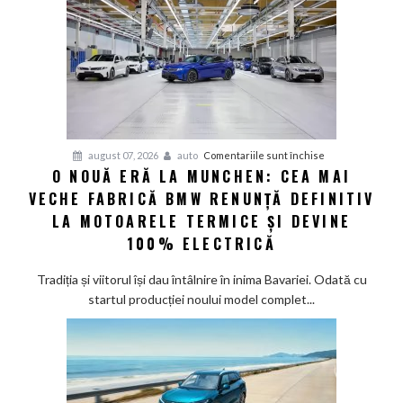
100%
electric
până
în
2030
și
confirmă
șapte
pentru
august 07, 2026
auto
Comentariile sunt închise
modele
O NOUĂ ERĂ LA MUNCHEN: CEA MAI
O
noi
VECHE FABRICĂ BMW RENUNȚĂ DEFINITIV
nouă
eră
LA MOTOARELE TERMICE ȘI DEVINE
la
100% ELECTRICĂ
Munchen:
Cea
Tradiția și viitorul își dau întâlnire în inima Bavariei. Odată cu
mai
startul producției noului model complet...
veche
fabrică
BMW
renunță
definitiv