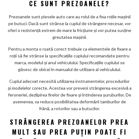
CE SUNT PREZOANELE?
Prezoanele sunt piesele auto care au rolul de a fixa roțile mașinii
pe butuci. Dacă sunt strânse la cuplul de strângere necesar, vor
oferi o rezistență extrem de mare la fricțiune și vor putea susține
greutatea mașinii.
Pentru a monta o roată corect trebuie ca elementele de fixare a
roții să fie strânse la specificațiile cuplului recomandate pentru
marca, modelul și anul vehiculului. Specificațiile cuplului se
găsesc de obicei în manualul de utilizare al vehiculului.
Cuplul adecvat necesită utilizarea instrumentelor, procedurilor
și modelelor corecte. Acestea vor preveni strângerea excesivă a
feroneriei, dezlipirea firelor de fixare și întinderea șuruburilor. De
asemenea, va reduce posibilitatea deformării tamburilor de
frână, a rotorilor sau a butucilor.
STRÂNGEREA PREZOANELOR PREA
MULT SAU PREA PUȚIN POATE FI