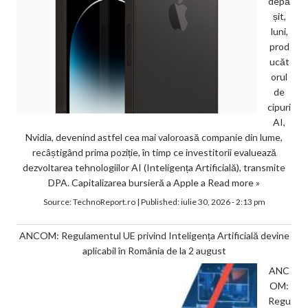
depă
șit,
luni,
prod
ucăt
orul
de
cipuri
AI,
Nvidia, devenind astfel cea mai valoroasă companie din lume,
recâștigând prima poziție, în timp ce investitorii evaluează
dezvoltarea tehnologiilor AI (Inteligența Artificială), transmite
DPA. Capitalizarea bursieră a Apple a
Read more »
Source:
TechnoReport.ro
|
Published:
iulie 30, 2026 - 2:13 pm
ANCOM: Regulamentul UE privind Inteligența Artificială devine
aplicabil în România de la 2 august
ANC
OM:
Regu