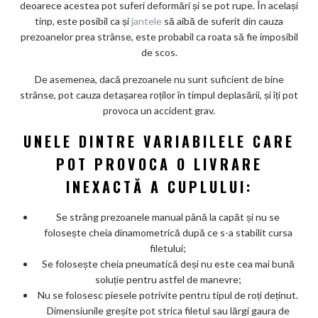
deoarece acestea pot suferi deformări și se pot rupe. În același
tinp, este posibil ca și
jantele
să aibă de suferit din cauza
prezoanelor prea strânse, este probabil ca roata să fie imposibil
de scos.
De asemenea, dacă prezoanele nu sunt suficient de bine
strânse, pot cauza detașarea roților în timpul deplasării, și îți pot
provoca un accident grav.
UNELE DINTRE VARIABILELE CARE
POT PROVOCA O LIVRARE
INEXACTĂ A CUPLULUI:
Se strâng prezoanele manual până la capăt și nu se
folosește cheia dinamometrică după ce s-a stabilit cursa
filetului;
Se folosește cheia pneumatică deși nu este cea mai bună
soluție pentru astfel de manevre;
Nu se folosesc piesele potrivite pentru tipul de roți deținut.
Dimensiunile greșite pot strica filetul sau lărgi gaura de