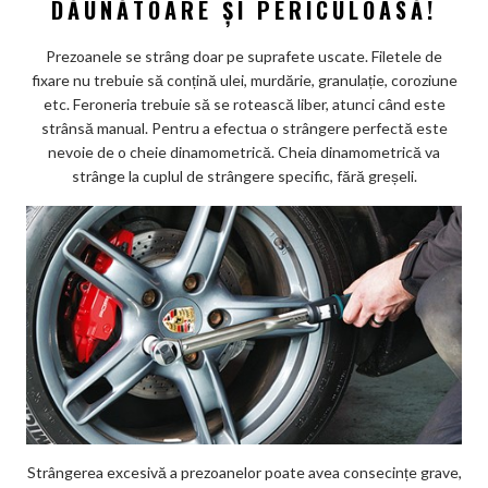
DĂUNĂTOARE ȘI PERICULOASĂ!
Prezoanele se strâng doar pe suprafete uscate. Filetele de
fixare nu trebuie să conțină ulei, murdărie, granulație, coroziune
etc. Feroneria trebuie să se rotească liber, atunci când este
strânsă manual. Pentru a efectua o strângere perfectă este
nevoie de o cheie dinamometrică. Cheia dinamometrică va
strânge la cuplul de strângere specific, fără greșeli.
Strângerea excesivă a prezoanelor poate avea consecințe grave,