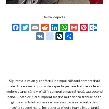
Da mai departe!
F
T
E
R
Li
W
G
Pi
O
ac
w
m
e
n
h
m
nt
ut
V
g
Li
P
e
itt
ai
d
ke
at
ai
er
lo
K
o
ve
ar
b
er
l
di
dI
s
l
es
o
o
Jo
ta
o
t
n
A
t
k.
gl
ur
je
o
p
co
e_
n
az
k
p
m
b
al
ă
o
Siguranța la volan și confortul în timpul călătoriilor reprezintă
unele din cele mai importante aspecte pe care trebuie să le ai în
o
vedere atunci când vrei să îți cumperi o mașină nouă sau second
k
hand. Odată ce ți-ai cumpărat mașina mult dorită trebuie să te
gândești și la întreținerea ei, mai ales dacă este vorba de o
m
mașina second hand. Întreținerea ei este foarte importantă