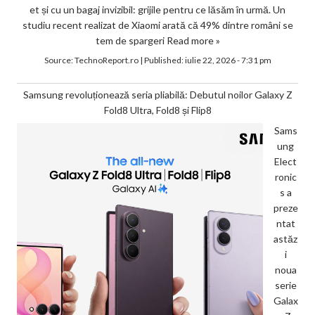
et și cu un bagaj invizibil: grijile pentru ce lăsăm în urmă. Un
studiu recent realizat de Xiaomi arată că 49% dintre români se
tem de spargeri
Read more »
Source:
TechnoReport.ro
|
Published:
iulie 22, 2026 - 7:31 pm
Samsung revoluționează seria pliabilă: Debutul noilor Galaxy Z
Fold8 Ultra, Fold8 și Flip8
Sams
ung
Elect
ronic
s a
preze
ntat
astăz
i
noua
serie
Galax