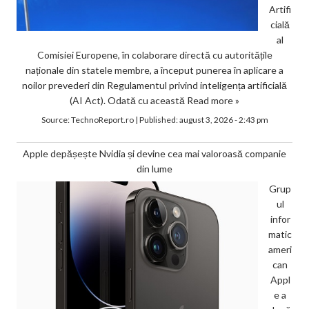
Artifi
cială
al
Comisiei Europene, în colaborare directă cu autoritățile
naționale din statele membre, a început punerea în aplicare a
noilor prevederi din Regulamentul privind inteligența artificială
(AI Act). Odată cu această
Read more »
Source:
TechnoReport.ro
|
Published:
august 3, 2026 - 2:43 pm
Apple depășește Nvidia și devine cea mai valoroasă companie
din lume
Grup
ul
infor
matic
ameri
can
Appl
e a