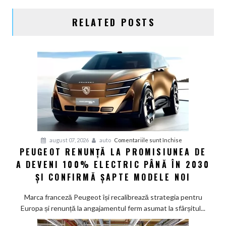
RELATED POSTS
pentru
august 07, 2026
auto
Comentariile sunt închise
PEUGEOT RENUNȚĂ LA PROMISIUNEA DE
Peugeot
A DEVENI 100% ELECTRIC PÂNĂ ÎN 2030
renunță
la
ȘI CONFIRMĂ ȘAPTE MODELE NOI
promisiunea
de
Marca franceză Peugeot își recalibrează strategia pentru
a
Europa și renunță la angajamentul ferm asumat la sfârșitul...
deveni