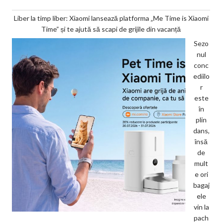
Liber la timp liber: Xiaomi lansează platforma „Me Time is Xiaomi
Time” și te ajută să scapi de grijile din vacanță
Sezo
nul
conc
ediilo
r
este
în
plin
dans,
însă
de
mult
e ori
bagaj
ele
vin la
pach