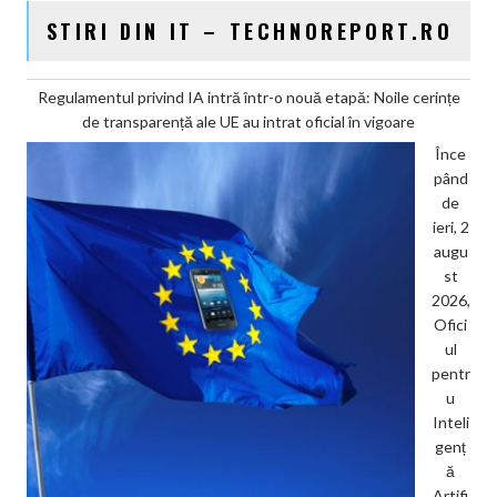
STIRI DIN IT – TECHNOREPORT.RO
Regulamentul privind IA intră într-o nouă etapă: Noile cerințe
de transparență ale UE au intrat oficial în vigoare
Înce
pând
de
ieri, 2
augu
st
2026,
Ofici
ul
pentr
u
Inteli
genț
ă
Artifi