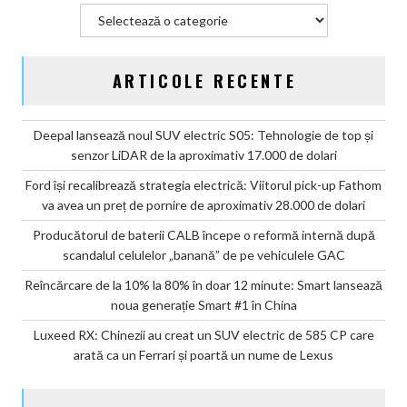
Categorii
ARTICOLE RECENTE
Deepal lansează noul SUV electric S05: Tehnologie de top și
senzor LiDAR de la aproximativ 17.000 de dolari
Ford își recalibrează strategia electrică: Viitorul pick-up Fathom
va avea un preț de pornire de aproximativ 28.000 de dolari
Producătorul de baterii CALB începe o reformă internă după
scandalul celulelor „banană” de pe vehiculele GAC
Reîncărcare de la 10% la 80% în doar 12 minute: Smart lansează
noua generație Smart #1 în China
Luxeed RX: Chinezii au creat un SUV electric de 585 CP care
arată ca un Ferrari și poartă un nume de Lexus