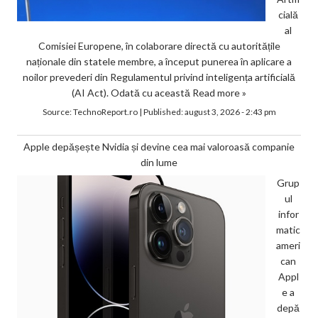
cială
al
Comisiei Europene, în colaborare directă cu autoritățile
naționale din statele membre, a început punerea în aplicare a
noilor prevederi din Regulamentul privind inteligența artificială
(AI Act). Odată cu această
Read more »
Source:
TechnoReport.ro
|
Published:
august 3, 2026 - 2:43 pm
Apple depășește Nvidia și devine cea mai valoroasă companie
din lume
Grup
ul
infor
matic
ameri
can
Appl
e a
depă