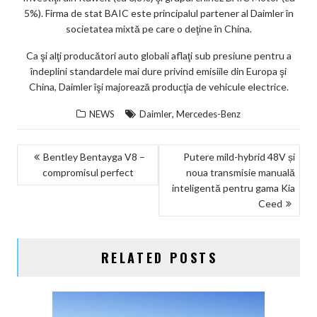
5%). Firma de stat BAIC este principalul partener al Daimler în
societatea mixtă pe care o deţine în China.
Ca şi alţi producători auto globali aflaţi sub presiune pentru a
îndeplini standardele mai dure privind emisiile din Europa şi
China, Daimler îşi majorează producţia de vehicule electrice.
,
NEWS
Daimler
Mercedes-Benz
NAVIGARE
Bentley Bentayga V8 –
Putere mild-hybrid 48V și
compromisul perfect
noua transmisie manuală
ÎN
inteligentă pentru gama Kia
ARTICOLE
Ceed
RELATED POSTS