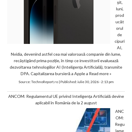
șit,
luni,
prod
ucăt
orul
de
cipuri
AI,
Nvidia, devenind astfel cea mai valoroasă companie din lume,
recâștigând prima poziție, în timp ce investitorii evaluează
dezvoltarea tehnologiilor AI (Inteligența Artificială), transmite
DPA. Capitalizarea bursieră a Apple a
Read more »
Source:
TechnoReport.ro
|
Published:
iulie 30, 2026 - 2:13 pm
ANCOM: Regulamentul UE privind Inteligența Artificială devine
aplicabil în România de la 2 august
ANC
OM:
Regu
lame