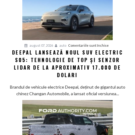
pentru
august 07, 2026
auto
Comentariile sunt închise
DEEPAL LANSEAZĂ NOUL SUV ELECTRIC
Deepal
S05: TEHNOLOGIE DE TOP ȘI SENZOR
lansează
noul
LIDAR DE LA APROXIMATIV 17.000 DE
SUV
DOLARI
electric
S05:
Brandul de vehicule electrice Deepal, deținut de gigantul auto
Tehnologie
chinez Changan Automobile, a lansat oficial versiunea...
de
top
și
senzor
LiDAR
de