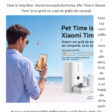
Liber la timp liber: Xiaomi lansează platforma „Me Time is Xiaomi
Time” și te ajută să scapi de grijile din vacanță
Sezo
nul
conc
ediilo
r
este
în
plin
dans,
însă
de
mult
e ori
bagaj
ele
vin la
pach
et și cu un bagaj invizibil: grijile pentru ce lăsăm în urmă. Un