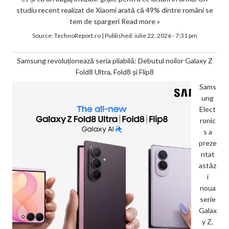
studiu recent realizat de Xiaomi arată că 49% dintre români se
tem de spargeri
Read more »
Source:
TechnoReport.ro
|
Published:
iulie 22, 2026 - 7:31 pm
Samsung revoluționează seria pliabilă: Debutul noilor Galaxy Z
Fold8 Ultra, Fold8 și Flip8
Sams
ung
Elect
ronic
s a
preze
ntat
astăz
i
noua
serie
Galax
y Z,