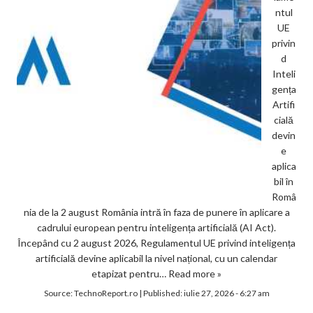
ntul
UE
privin
d
Inteli
gența
Artifi
cială
devin
e
aplica
bil în
Româ
nia de la 2 august România intră în faza de punere în aplicare a
cadrului european pentru inteligența artificială (AI Act).
Începând cu 2 august 2026, Regulamentul UE privind inteligența
artificială devine aplicabil la nivel național, cu un calendar
etapizat pentru…
Read more »
Source:
TechnoReport.ro
|
Published:
iulie 27, 2026 - 6:27 am