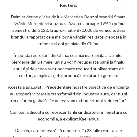
m
Reuters.
ar
Daimler deţine divizia de lux Mercedes-Benz şi brandul Smart.
ks
Livrările Mercedes-Benz au scăzut cu aproape 19% în primul
semestru din 2020, la aproximativ 870.000 de vehicule, deşi
brandul a raportat cele mai bune vânzări realizate vreodată în
trimestrul doi pe piaţa din China.
În pofida redresării din China, cea mai mare piaţă a Daimler,
pierderile din ultimele luni nu vor fi recuperate până la finalul
anului şi de aceea sunt necesare reduceri suplimentare de
costuri, a explicat şeful producătorului auto german.
Acesta a adăugat: „Precedentele noastre obiective de eficienţă
au acoperit viitoarele transformări din industria auto, dar nu şi
recesiunea globală. De aceea vom extinde ritmul reducerilor”.
Compania discută cu reprezentanţii sindicatelor în legătură cu
economiile, a explicat Kaellenius.
Daimler, care urmează să raporteze în 23 iulie rezultatele