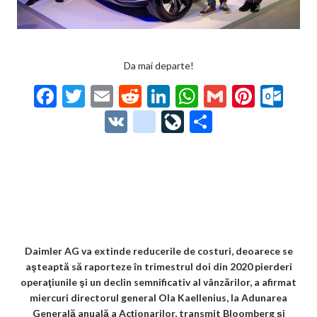
Da mai departe!
F
T
E
R
Li
W
G
Pi
O
ac
w
m
e
n
h
m
nt
ut
V
g
Li
P
e
itt
ai
d
ke
at
ai
er
lo
K
o
ve
ar
b
er
l
di
dI
s
l
es
o
o
Jo
ta
o
t
n
A
t
k.
gl
ur
je
o
p
co
e_
n
az
k
p
m
b
al
ă
o
Daimler AG va extinde reducerile de costuri, deoarece se
aşteaptă să raporteze în trimestrul doi din 2020 pierderi
o
operaţiunile şi un declin semnificativ al vânzărilor, a afirmat
k
miercuri directorul general Ola Kaellenius, la Adunarea
Generală anuală a Acţionarilor, transmit Bloomberg şi