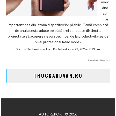
marc
ând
cel
mai
important pas din istoria dispozitivelor pliabile. Gamă completă
de anul acesta aduce pe piață trei concepte distincte,
proiectate să acopere nevoi specifice: de la productivitatea de
nivel profesional
Read more »
Source:
TechnoReport.ro
|
Published:
iulie 22, 2026 - 7:23 pm
Powered by
RSS Feed Plugin
TRUCKANDVAN.RO
AUTOREPORT © 2016