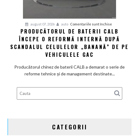
de
aproximativ
28.000
de
pentru
august 07, 2026
auto
Comentariile sunt închise
dolari
PRODUCĂTORUL DE BATERII CALB
Producătorul
ÎNCEPE O REFORMĂ INTERNĂ DUPĂ
de
baterii
SCANDALUL CELULELOR „BANANĂ” DE PE
CALB
VEHICULELE GAC
începe
o
Producătorul chinez de baterii CALB a demarat o serie de
reformă
reforme tehnice și de management destinate...
internă
după
scandalul
celulelor
„banană”
de
pe
CATEGORII
vehiculele
GAC