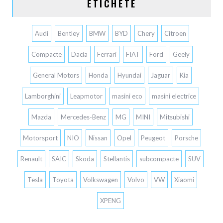
ETICHETE
Audi
Bentley
BMW
BYD
Chery
Citroen
Compacte
Dacia
Ferrari
FIAT
Ford
Geely
General Motors
Honda
Hyundai
Jaguar
Kia
Lamborghini
Leapmotor
masini eco
masini electrice
Mazda
Mercedes-Benz
MG
MINI
Mitsubishi
Motorsport
NIO
Nissan
Opel
Peugeot
Porsche
Renault
SAIC
Skoda
Stellantis
subcompacte
SUV
Tesla
Toyota
Volkswagen
Volvo
VW
Xiaomi
XPENG