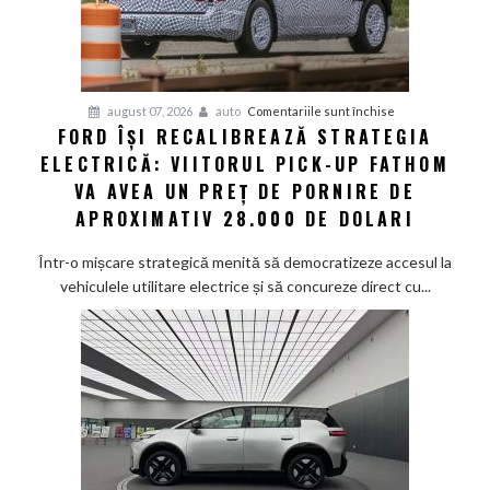
la
aproximativ
17.000
de
dolari
pentru
august 07, 2026
auto
Comentariile sunt închise
FORD ÎȘI RECALIBREAZĂ STRATEGIA
Ford
ELECTRICĂ: VIITORUL PICK-UP FATHOM
își
recalibrează
VA AVEA UN PREȚ DE PORNIRE DE
strategia
APROXIMATIV 28.000 DE DOLARI
electrică:
Viitorul
Într-o mișcare strategică menită să democratizeze accesul la
pick-
vehiculele utilitare electrice și să concureze direct cu...
up
Fathom
va
avea
un
preț
de
pornire