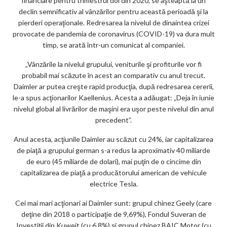
financiare pentru trimestrul doi din 2020, se aşteaptă la un
declin semnificativ al vânzărilor pentru această perioadă şi la
pierderi operaţionale. Redresarea la nivelul de dinaintea crizei
provocate de pandemia de coronavirus (COVID-19) va dura mult
timp, se arată într-un comunicat al companiei.
„Vânzările la nivelul grupului, veniturile şi profiturile vor fi
probabil mai scăzute în acest an comparativ cu anul trecut.
Daimler ar putea creşte rapid producţia, după redresarea cererii,
le-a spus acţionarilor Kaellenius. Acesta a adăugat: „Deja în iunie
nivelul global al livrărilor de maşini era uşor peste nivelul din anul
precedent”.
Anul acesta, acţiunile Daimler au scăzut cu 24%, iar capitalizarea
de piaţă a grupului german s-a redus la aproximativ 40 miliarde
de euro (45 miliarde de dolari), mai puţin de o cincime din
capitalizarea de piaţă a producătorului american de vehicule
electrice Tesla.
Cei mai mari acţionari ai Daimler sunt: grupul chinez Geely (care
deţine din 2018 o participaţie de 9,69%), Fondul Suveran de
Investiţii din Kuweit (cu 6,8%) şi grupul chinez BAIC Motor (cu