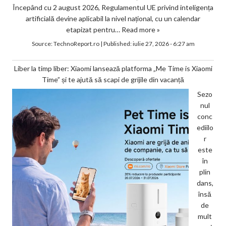
Începând cu 2 august 2026, Regulamentul UE privind inteligența
artificială devine aplicabil la nivel național, cu un calendar
etapizat pentru…
Read more »
Source:
TechnoReport.ro
|
Published:
iulie 27, 2026 - 6:27 am
Liber la timp liber: Xiaomi lansează platforma „Me Time is Xiaomi
Time” și te ajută să scapi de grijile din vacanță
Sezo
nul
conc
ediilo
r
este
în
plin
dans,
însă
de
mult