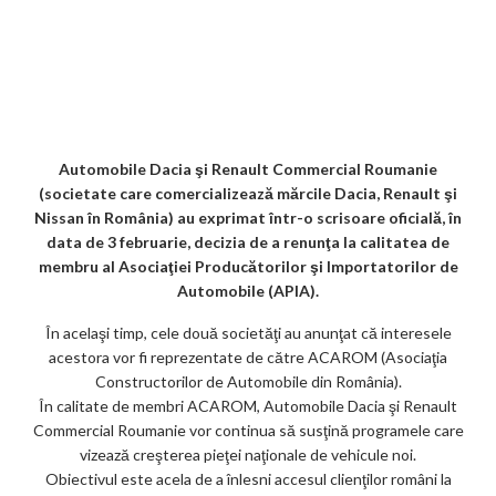
K
o
ve
ar
b
er
l
di
dI
s
l
es
o
o
Jo
ta
o
t
n
A
t
k.
gl
ur
je
o
p
co
e_
n
az
k
p
m
b
al
ă
o
Automobile Dacia şi Renault Commercial Roumanie
(societate care comercializează mărcile Dacia, Renault şi
o
Nissan în România) au exprimat într-o scrisoare oficială, în
k
data de 3 februarie, decizia de a renunţa la calitatea de
membru al Asociaţiei Producătorilor şi Importatorilor de
m
Automobile (APIA).
ar
În acelaşi timp, cele două societăţi au anunţat că interesele
ks
acestora vor fi reprezentate de către ACAROM (Asociaţia
Constructorilor de Automobile din România).
În calitate de membri ACAROM, Automobile Dacia şi Renault
Commercial Roumanie vor continua să susţină programele care
vizează creşterea pieţei naţionale de vehicule noi.
Obiectivul este acela de a înlesni accesul clienţilor români la