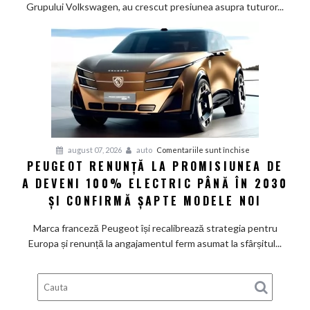
controlează
Grupului Volkswagen, au crescut presiunea asupra tuturor...
Grupul
Volkswagen
cer
măsuri
rapide
de
restructurare
pentru
august 07, 2026
auto
Comentariile sunt închise
PEUGEOT RENUNȚĂ LA PROMISIUNEA DE
Peugeot
A DEVENI 100% ELECTRIC PÂNĂ ÎN 2030
renunță
la
ȘI CONFIRMĂ ȘAPTE MODELE NOI
promisiunea
de
Marca franceză Peugeot își recalibrează strategia pentru
a
Europa și renunță la angajamentul ferm asumat la sfârșitul...
deveni
100%
electric
până