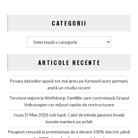
în
2030
și
CATEGORII
confirmă
șapte
modele
Categorii
noi
ARTICOLE RECENTE
Povara datoriilor apasă tot mai greu pe furnizorii auto germani,
arată un studiu recent
Tensiuni majore la Wolfsburg: Familiile care controlează Grupul
Volkswagen cer măsuri rapide de restructurare
Isuzu D-Max 2026 sub lupă: Calul de bătaie japonez învață
bunele maniere pe asfalt
Peugeot renunță la promisiunea de a deveni 100% electric până