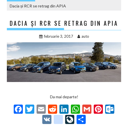
Dacia și RCR se retrag din APIA
DACIA ȘI RCR SE RETRAG DIN APIA
februarie 3, 2017
auto
Da mai departe!
F
T
E
R
Li
W
G
Pi
O
ac
w
m
e
n
h
m
nt
ut
V
g
Li
P
e
itt
ai
d
ke
at
ai
er
lo