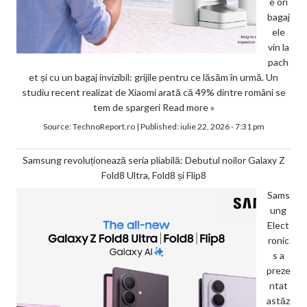
e ori
bagaj
ele
vin la
pach
et și cu un bagaj invizibil: grijile pentru ce lăsăm în urmă. Un
studiu recent realizat de Xiaomi arată că 49% dintre români se
tem de spargeri
Read more »
Source:
TechnoReport.ro
|
Published:
iulie 22, 2026 - 7:31 pm
Samsung revoluționează seria pliabilă: Debutul noilor Galaxy Z
Fold8 Ultra, Fold8 și Flip8
Sams
ung
Elect
ronic
s a
preze
ntat
astăz