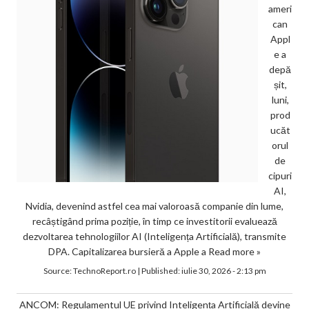
ameri
can
Appl
e a
depă
șit,
luni,
prod
ucăt
orul
de
cipuri
AI,
Nvidia, devenind astfel cea mai valoroasă companie din lume,
recâștigând prima poziție, în timp ce investitorii evaluează
dezvoltarea tehnologiilor AI (Inteligența Artificială), transmite
DPA. Capitalizarea bursieră a Apple a
Read more »
Source:
TechnoReport.ro
|
Published:
iulie 30, 2026 - 2:13 pm
ANCOM: Regulamentul UE privind Inteligența Artificială devine