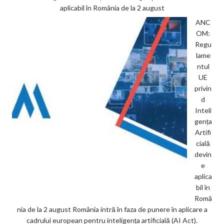
aplicabil în România de la 2 august
ANC
OM:
Regu
lame
ntul
UE
privin
d
Inteli
gența
Artifi
cială
devin
e
aplica
bil în
Româ
nia de la 2 august România intră în faza de punere în aplicare a
cadrului european pentru inteligența artificială (AI Act).