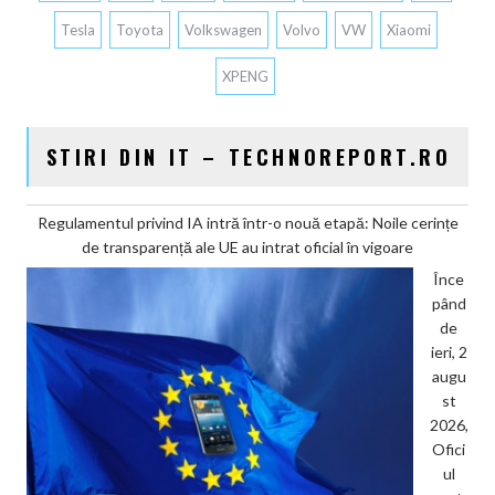
Tesla
Toyota
Volkswagen
Volvo
VW
Xiaomi
XPENG
STIRI DIN IT – TECHNOREPORT.RO
Regulamentul privind IA intră într-o nouă etapă: Noile cerințe
de transparență ale UE au intrat oficial în vigoare
Înce
pând
de
ieri, 2
augu
st
2026,
Ofici
ul