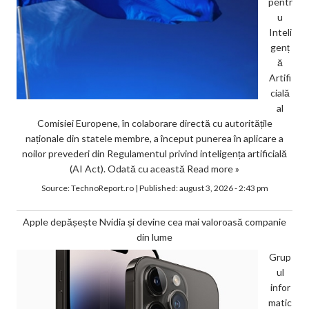
pentr
u
Inteli
genț
ă
Artifi
cială
al
Comisiei Europene, în colaborare directă cu autoritățile
naționale din statele membre, a început punerea în aplicare a
noilor prevederi din Regulamentul privind inteligența artificială
(AI Act). Odată cu această
Read more »
Source:
TechnoReport.ro
|
Published:
august 3, 2026 - 2:43 pm
Apple depășește Nvidia și devine cea mai valoroasă companie
din lume
Grup
ul
infor
matic