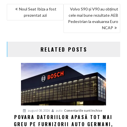
NAVIGARE
Noul Seat Ibiza a fost
Volvo S90 și V90 au obținut
prezentat azi
cele mai bune rezultate AEB
ÎN
Pedestrian la evaluarea Euro
ARTICOLE
NCAP
RELATED POSTS
pentru
august 08, 2026
auto
Comentariile sunt închise
POVARA DATORIILOR APASĂ TOT MAI
Povara
GREU PE FURNIZORII AUTO GERMANI,
datoriilor