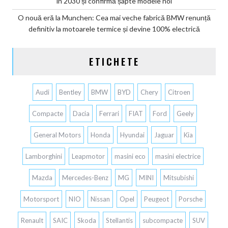
în 2030 și confirmă șapte modele noi
O nouă eră la Munchen: Cea mai veche fabrică BMW renunță
definitiv la motoarele termice și devine 100% electrică
ETICHETE
Audi
Bentley
BMW
BYD
Chery
Citroen
Compacte
Dacia
Ferrari
FIAT
Ford
Geely
General Motors
Honda
Hyundai
Jaguar
Kia
Lamborghini
Leapmotor
masini eco
masini electrice
Mazda
Mercedes-Benz
MG
MINI
Mitsubishi
Motorsport
NIO
Nissan
Opel
Peugeot
Porsche
Renault
SAIC
Skoda
Stellantis
subcompacte
SUV