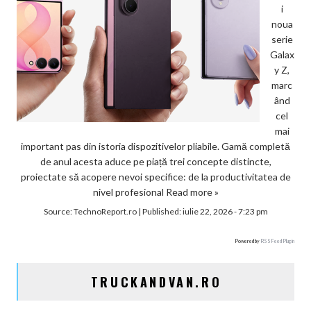
i
noua
serie
Galax
y Z,
marc
ând
cel
mai
important pas din istoria dispozitivelor pliabile. Gamă completă
de anul acesta aduce pe piață trei concepte distincte,
proiectate să acopere nevoi specifice: de la productivitatea de
nivel profesional
Read more »
Source:
TechnoReport.ro
|
Published:
iulie 22, 2026 - 7:23 pm
Powered by
RSS Feed Plugin
TRUCKANDVAN.RO