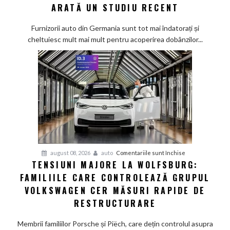
apasă
ARATĂ UN STUDIU RECENT
tot
mai
Furnizorii auto din Germania sunt tot mai îndatorați și
greu
cheltuiesc mult mai mult pentru acoperirea dobânzilor...
pe
furnizorii
auto
germani,
arată
un
studiu
recent
pentru
august 08, 2026
auto
Comentariile sunt închise
TENSIUNI MAJORE LA WOLFSBURG:
Tensiuni
FAMILIILE CARE CONTROLEAZĂ GRUPUL
majore
la
VOLKSWAGEN CER MĂSURI RAPIDE DE
Wolfsburg:
RESTRUCTURARE
Familiile
care
Membrii familiilor Porsche și Piëch, care dețin controlul asupra