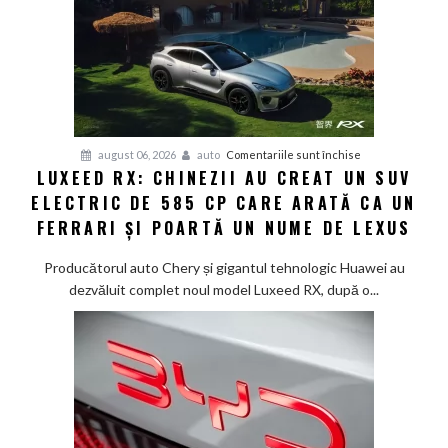
12
minute:
Smart
lansează
noua
generație
Smart
pentru
august 06, 2026
auto
Comentariile sunt închise
#1
LUXEED RX: CHINEZII AU CREAT UN SUV
Luxeed
în
ELECTRIC DE 585 CP CARE ARATĂ CA UN
RX:
China
Chinezii
FERRARI ȘI POARTĂ UN NUME DE LEXUS
au
creat
Producătorul auto Chery și gigantul tehnologic Huawei au
un
dezvăluit complet noul model Luxeed RX, după o...
SUV
electric
de
585
CP
care
arată