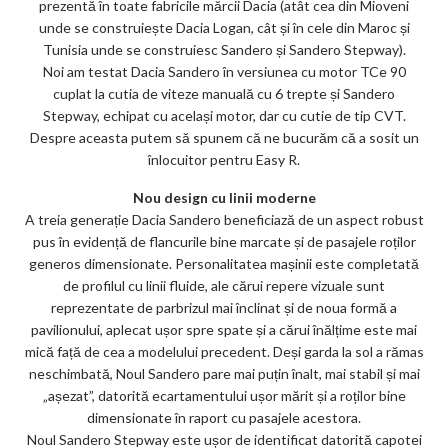
prezentă în toate fabricile mărcii Dacia (atât cea din Mioveni
unde se construiește Dacia Logan, cât și în cele din Maroc și
Tunisia unde se construiesc Sandero și Sandero Stepway).
Noi am testat Dacia Sandero în versiunea cu motor TCe 90
cuplat la cutia de viteze manuală cu 6 trepte și Sandero
Stepway, echipat cu același motor, dar cu cutie de tip CVT.
Despre aceasta putem să spunem că ne bucurăm că a sosit un
înlocuitor pentru Easy R.
Nou design cu linii moderne
A treia generație Dacia Sandero beneficiază de un aspect robust
pus în evidență de flancurile bine marcate și de pasajele roților
generos dimensionate. Personalitatea mașinii este completată
de profilul cu linii fluide, ale cărui repere vizuale sunt
reprezentate de parbrizul mai înclinat și de noua formă a
pavilionului, aplecat ușor spre spate și a cărui înălțime este mai
mică față de cea a modelului precedent. Deși garda la sol a rămas
neschimbată, Noul Sandero pare mai puțin înalt, mai stabil și mai
„așezat”, datorită ecartamentului ușor mărit și a roților bine
dimensionate în raport cu pasajele acestora.
Noul Sandero Stepway este ușor de identificat datorită capotei