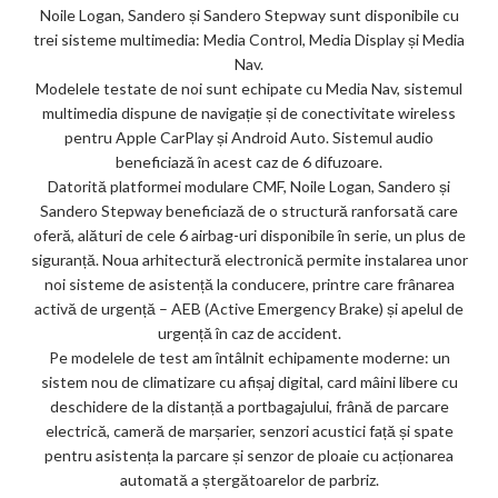
Noile Logan, Sandero și Sandero Stepway sunt disponibile cu
trei sisteme multimedia: Media Control, Media Display și Media
Nav.
Modelele testate de noi sunt echipate cu Media Nav, sistemul
multimedia dispune de navigație și de conectivitate wireless
pentru Apple CarPlay și Android Auto. Sistemul audio
beneficiază în acest caz de 6 difuzoare.
Datorită platformei modulare CMF, Noile Logan, Sandero și
Sandero Stepway beneficiază de o structură ranforsată care
oferă, alături de cele 6 airbag-uri disponibile în serie, un plus de
siguranță. Noua arhitectură electronică permite instalarea unor
noi sisteme de asistență la conducere, printre care frânarea
activă de urgență – AEB (Active Emergency Brake) și apelul de
urgență în caz de accident.
Pe modelele de test am întâlnit echipamente moderne: un
sistem nou de climatizare cu afișaj digital, card mâini libere cu
deschidere de la distanță a portbagajului, frână de parcare
electrică, cameră de marșarier, senzori acustici față și spate
pentru asistența la parcare și senzor de ploaie cu acționarea
automată a ștergătoarelor de parbriz.