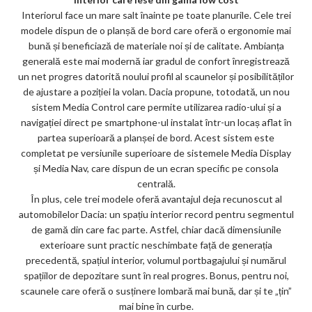
Interiorul face un mare salt înainte pe toate planurile. Cele trei
modele dispun de o planșă de bord care oferă o ergonomie mai
bună și beneficiază de materiale noi și de calitate. Ambianța
generală este mai modernă iar gradul de confort înregistrează
un net progres datorită noului profil al scaunelor și posibilităților
de ajustare a poziției la volan. Dacia propune, totodată, un nou
sistem Media Control care permite utilizarea radio-ului și a
navigației direct pe smartphone-ul instalat într-un locaș aflat în
partea superioară a planșei de bord. Acest sistem este
completat pe versiunile superioare de sistemele Media Display
și Media Nav, care dispun de un ecran specific pe consola
centrală.
În plus, cele trei modele oferă avantajul deja recunoscut al
automobilelor Dacia: un spațiu interior record pentru segmentul
de gamă din care fac parte. Astfel, chiar dacă dimensiunile
exterioare sunt practic neschimbate față de generația
precedentă, spațiul interior, volumul portbagajului și numărul
spațiilor de depozitare sunt în real progres. Bonus, pentru noi,
scaunele care oferă o susținere lombară mai bună, dar și te „țin”
mai bine în curbe.