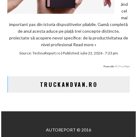
ând
cel
mai
important pas din istoria dispozitivelor pliabile. Gamă completă
de anul acesta aduce pe piață trei concepte distincte,
proiectate să acopere nevoi specifice: de la productivitatea de
nivel profesional
Read more »
Source:
TechnoReport.ro
|
Published:
iulie 22, 2026 - 7:23 pm
Powered by
RSS Feed Plugin
TRUCKANDVAN.RO
AUTOREPORT © 2016