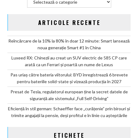
2027
ARTICOLE RECENTE
Reîncărcare de la 10% la 80% în doar 12 minute: Smart lansează
noua generație Smart #1 în China
Luxeed RX: Chinezii au creat un SUV electric de 585 CP care
arată ca un Ferrari și poartă un nume de Lexus
Pas uriaș către bateria viitorului: BYD înregistrează 6 brevete
pentru bateriile solid-state și vizează producția în 2027
Presat de Tesla, regulatorul european ține la secret datele de
siguranță ale sistemului „Full Self-Driving”
Eficiență în stil german: Schaeffler face „curățenie” prin birouri și
trimite angajații la pensie, deși profitul e în linie cu așteptările
ETICHETE