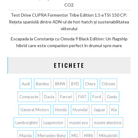
CO2
Test Drive CUPRA Formentor Tribe Edition 1.5 eTSI 150 CP:
Rețeta spaniolă dintre ADN-ul de hot-hatch și sustenabilitatea
viitorului
Escapada la Constanța cu Omoda 9 Black Edition: Un flagship
hibrid care este companion perfect în drumul spre mare
ETICHETE
Audi
Bentley
BMW
BYD
Chery
Citroen
Compacte
Dacia
Ferrari
FIAT
Ford
Geely
General Motors
Honda
Hyundai
Jaguar
Kia
Lamborghini
Leapmotor
masini eco
masini electrice
Mazda
Mercedes-Benz
MG
MINI
Mitsubishi