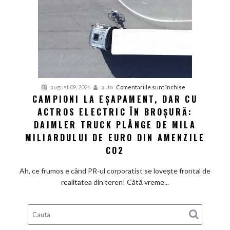
din
showroom-
uri
refuză
să
scadă
la
pentru
august 09, 2026
auto
Comentariile sunt închise
fel
CAMPIONI LA EȘAPAMENT, DAR CU
Campioni
de
ACTROS ELECTRIC ÎN BROȘURĂ:
la
repede.
eșapament,
DAIMLER TRUCK PLÂNGE DE MILA
De
dar
ce
MILIARDULUI DE EURO DIN AMENZILE
cu
există
CO2
Actros
încă
electric
loc
Ah, ce frumos e când PR-ul corporatist se lovește frontal de
în
pentru
realitatea din teren! Câtă vreme...
broșură:
ieftiniri?
Daimler
Truck
plânge