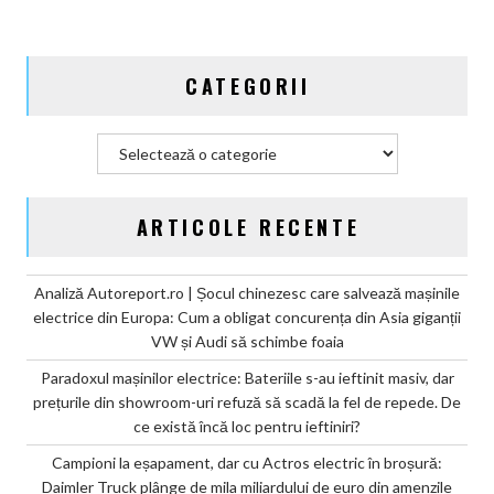
de
mila
miliardului
CATEGORII
de
euro
din
Categorii
amenzile
CO2
ARTICOLE RECENTE
Analiză Autoreport.ro | Șocul chinezesc care salvează mașinile
electrice din Europa: Cum a obligat concurența din Asia giganții
VW și Audi să schimbe foaia
Paradoxul mașinilor electrice: Bateriile s-au ieftinit masiv, dar
prețurile din showroom-uri refuză să scadă la fel de repede. De
ce există încă loc pentru ieftiniri?
Campioni la eșapament, dar cu Actros electric în broșură:
Daimler Truck plânge de mila miliardului de euro din amenzile