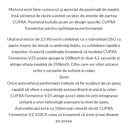
Motorul este bine-cunoscut și apreciat de pasionații de mașini,
însă sistemul de răcire a primit un plus de atenție din partea
CUPRA. Pachetul include acum un design specific CUPRA
Formentor pentru optimizarea performanței.
Uluitorul motor de 2,5 litri este combinat cu o transmisie DSG cu
șapte trepte de viteză cu ambreiaj dublu, cu schimbare rapidă a
treptelor. Această combinație înseamnă că modelul CUPRA
Formentor VZ5 poate ajunge la 100km/h în doar 4,2 secunde și
atinge viteza maximă de 250km/h. Cifre care vor oferi oricarui
sofer o senzatie de euforie la volan.
Șasiu
Orice autovehicul performant trebuie să fie susținut de un șasiu
capabil să ofere o experiență extraordinară și unică la volan.
CUPRA Formentor VZ5 atinge acest obiectiv prin integrarea
unitară a unor tehnologii avansate la nivel de șasiu.
Autovehiculul este cu 10mm mai coborât decât CUPRA
Formentor VZ 310CP, ceea ce înseamnă că este și mai dinamic
pe șosea.