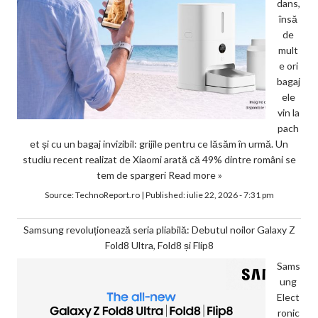
dans,
însă
de
mult
e ori
bagaj
ele
vin la
pach
et și cu un bagaj invizibil: grijile pentru ce lăsăm în urmă. Un
studiu recent realizat de Xiaomi arată că 49% dintre români se
tem de spargeri
Read more »
Source:
TechnoReport.ro
|
Published:
iulie 22, 2026 - 7:31 pm
Samsung revoluționează seria pliabilă: Debutul noilor Galaxy Z
Fold8 Ultra, Fold8 și Flip8
Sams
ung
Elect
ronic