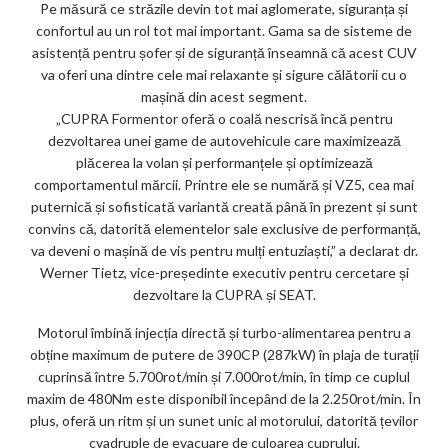
Pe măsură ce străzile devin tot mai aglomerate, siguranța și
confortul au un rol tot mai important. Gama sa de sisteme de
asistență pentru șofer și de siguranță înseamnă că acest CUV
va oferi una dintre cele mai relaxante și sigure călătorii cu o
mașină din acest segment.
„CUPRA Formentor oferă o coală nescrisă încă pentru
dezvoltarea unei game de autovehicule care maximizează
plăcerea la volan și performanțele și optimizează
comportamentul mărcii. Printre ele se numără și VZ5, cea mai
puternică și sofisticată variantă creată până în prezent și sunt
convins că, datorită elementelor sale exclusive de performanță,
va deveni o mașină de vis pentru mulți entuziaști,” a declarat dr.
Werner Tietz, vice-președinte executiv pentru cercetare și
dezvoltare la CUPRA și SEAT.
Motorul îmbină injecția directă și turbo-alimentarea pentru a
obține maximum de putere de 390CP (287kW) în plaja de turații
cuprinsă între 5.700rot/min și 7.000rot/min, în timp ce cuplul
maxim de 480Nm este disponibil începând de la 2.250rot/min. În
plus, oferă un ritm și un sunet unic al motorului, datorită țevilor
cvadruple de evacuare de culoarea cuprului.