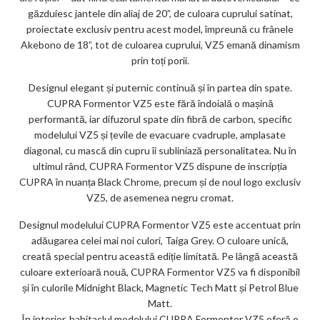
găzduiesc jantele din aliaj de 20”, de culoara cuprului satinat,
proiectate exclusiv pentru acest model, împreună cu frânele
Akebono de 18”, tot de culoarea cuprului, VZ5 emană dinamism
prin toți porii.
Designul elegant și puternic continuă și în partea din spate.
CUPRA Formentor VZ5 este fără îndoială o mașină
performantă, iar difuzorul spate din fibră de carbon, specific
modelului VZ5 și țevile de evacuare cvadruple, amplasate
diagonal, cu mască din cupru îi subliniază personalitatea. Nu în
ultimul rând, CUPRA Formentor VZ5 dispune de inscripția
CUPRA în nuanța Black Chrome, precum și de noul logo exclusiv
VZ5, de asemenea negru cromat.
Designul modelului CUPRA Formentor VZ5 este accentuat prin
adăugarea celei mai noi culori, Taiga Grey. O culoare unică,
creată special pentru această ediție limitată. Pe lângă această
culoare exterioară nouă, CUPRA Formentor VZ5 va fi disponibil
și în culorile Midnight Black, Magnetic Tech Matt și Petrol Blue
Matt.
În interior, habitaclul modelului CUPRA Formentor VZ5 oferă o