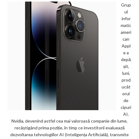
Grup
ul
infor
matic
ameri
can
Appl
e a
depă
șit,
luni,
prod
ucăt
orul
de
cipuri
AI,
Nvidia, devenind astfel cea mai valoroasă companie din lume,
recâștigând prima poziție, în timp ce investitorii evaluează
dezvoltarea tehnologiilor AI (Inteligența Artificială), transmite