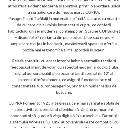
atmosferă evident modernă și sportivă, printr-o abordare unică
a senzației care definește marca CUPRA.
Pasagerii sunt învăluiți în materiale de înaltă calitate, cu nuante
de culoare din aluminiu întunecat și cupru, ce conferă
habitaclului un aer modern și contemporan. Scaune CUPBucket
– disponibile în varianta din piele petrol blue sau negru –
amplasate mai jos în habitaclu, maximizează spațiul și oferă o
poziție mai ergonomică și mai sportivă în scaun.
Relația șoferului cu acest interior îmbină senzațiile tactile și
feedbackul oferit de volan cu aspectul modern al cockpit-ului
digital personalizabil și cu ecranul tactil central de 12” al
sistemului Infotainment, ce asigură funcționalitate și
conectivitate tuturor pasagerilor, printr-un număr redus de
butoane.
CUPRA Formentor VZ5 integrează cele mai avansate soluții de
conectivitate, permițând clienților să rămână permanent
conectați și să-și aducă viața digitală în autovehicul. Datorită
sistemului Wireless Full Link, autovehiculul este compatibil cu