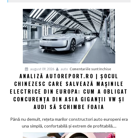
pentru
august 09, 2026
auto
Comentariile sunt închise
ANALIZĂ AUTOREPORT.RO | ȘOCUL
Analiză
CHINEZESC CARE SALVEAZĂ MAȘINILE
Autoreport.ro
|
ELECTRICE DIN EUROPA: CUM A OBLIGAT
Șocul
CONCURENȚA DIN ASIA GIGANȚII VW ȘI
chinezesc
AUDI SĂ SCHIMBE FOAIA
care
salvează
Până nu demult, rețeta marilor constructori auto europeni era
mașinile
una simplă, confortabilă și extrem de profitabilă....
electrice
din