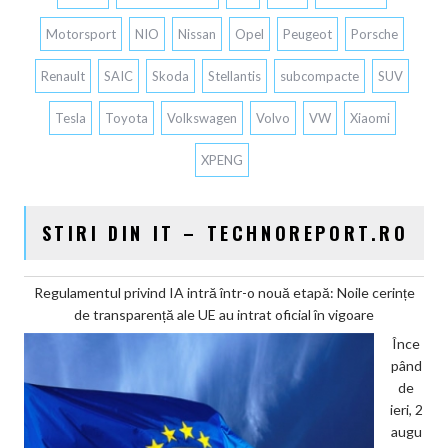
Motorsport
NIO
Nissan
Opel
Peugeot
Porsche
Renault
SAIC
Skoda
Stellantis
subcompacte
SUV
Tesla
Toyota
Volkswagen
Volvo
VW
Xiaomi
XPENG
STIRI DIN IT – TECHNOREPORT.RO
Regulamentul privind IA intră într-o nouă etapă: Noile cerințe
de transparență ale UE au intrat oficial în vigoare
Înce
pând
de
ieri, 2
augu