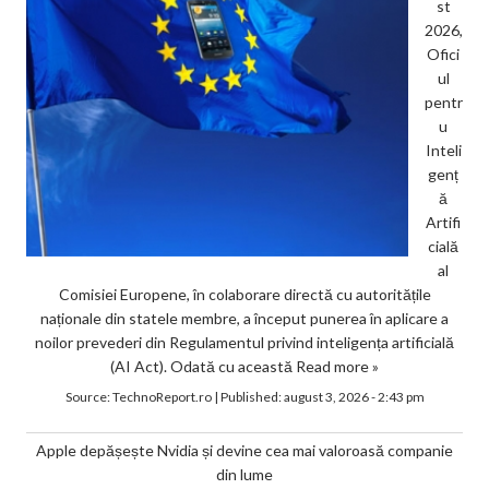
st
2026,
Ofici
ul
pentr
u
Inteli
genț
ă
Artifi
cială
al
Comisiei Europene, în colaborare directă cu autoritățile
naționale din statele membre, a început punerea în aplicare a
noilor prevederi din Regulamentul privind inteligența artificială
(AI Act). Odată cu această
Read more »
Source:
TechnoReport.ro
|
Published:
august 3, 2026 - 2:43 pm
Apple depășește Nvidia și devine cea mai valoroasă companie
din lume