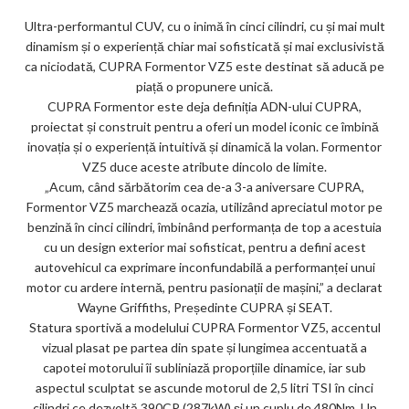
ar
Ultra-performantul CUV, cu o inimă în cinci cilindri, cu și mai mult
ks
dinamism și o experiență chiar mai sofisticată și mai exclusivistă
ca niciodată, CUPRA Formentor VZ5 este destinat să aducă pe
piață o propunere unică.
CUPRA Formentor este deja definiția ADN-ului CUPRA,
proiectat și construit pentru a oferi un model iconic ce îmbină
inovația și o experiență intuitivă și dinamică la volan. Formentor
VZ5 duce aceste atribute dincolo de limite.
„Acum, când sărbătorim cea de-a 3-a aniversare CUPRA,
Formentor VZ5 marchează ocazia, utilizând apreciatul motor pe
benzină în cinci cilindri, îmbinând performanța de top a acestuia
cu un design exterior mai sofisticat, pentru a defini acest
autovehicul ca exprimare inconfundabilă a performanței unui
motor cu ardere internă, pentru pasionații de mașini,” a declarat
Wayne Griffiths, Președinte CUPRA și SEAT.
Statura sportivă a modelului CUPRA Formentor VZ5, accentul
vizual plasat pe partea din spate și lungimea accentuată a
capotei motorului îi subliniază proporțiile dinamice, iar sub
aspectul sculptat se ascunde motorul de 2,5 litri TSI în cinci
cilindri ce dezvoltă 390CP (287kW) și un cuplu de 480Nm. Un