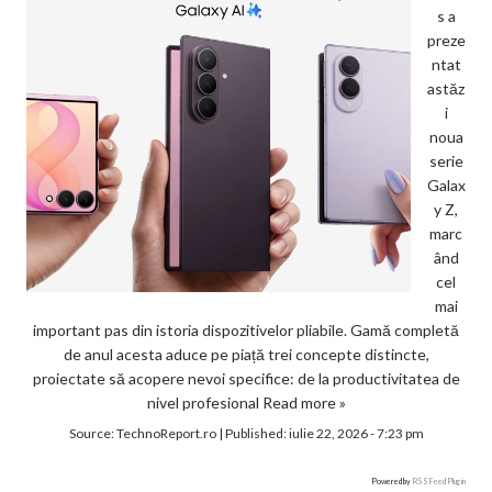
s a
preze
ntat
astăz
i
noua
serie
Galax
y Z,
marc
ând
cel
mai
important pas din istoria dispozitivelor pliabile. Gamă completă
de anul acesta aduce pe piață trei concepte distincte,
proiectate să acopere nevoi specifice: de la productivitatea de
nivel profesional
Read more »
Source:
TechnoReport.ro
|
Published:
iulie 22, 2026 - 7:23 pm
Powered by
RSS Feed Plugin