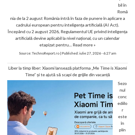
bil în
Româ
nia de la 2 august România intră în faza de punere în aplicare a
cadrului european pentru inteligența artificială (AI Act).
Începând cu 2 august 2026, Regulamentul UE privind inteligența
artificială devine aplicabil la nivel național, cu un calendar
etapizat pentru…
Read more »
Source:
TechnoReport.ro
|
Published:
iulie 27, 2026 - 6:27 am
Liber la timp liber: Xiaomi lansează platforma „Me Time is Xiaomi
Time” și te ajută să scapi de grijile din vacanță
Sezo
nul
conc
ediilo
r
este
în
plin