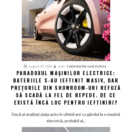
Europa:
Cum
a
obligat
concurența
din
Asia
giganții
VW
și
pentru
august 09, 2026
auto
Comentariile sunt închise
Audi
PARADOXUL MAȘINILOR ELECTRICE:
Paradoxul
să
BATERIILE S-AU IEFTINIT MASIV, DAR
mașinilor
schimbe
electrice:
PREȚURILE DIN SHOWROOM-URI REFUZĂ
foaia
Bateriile
SĂ SCADĂ LA FEL DE REPEDE. DE CE
s-
EXISTĂ ÎNCĂ LOC PENTRU IEFTINIRI?
au
ieftinit
Dacă ai analizat piața auto în ultimii ani cu gândul la o mașină
masiv,
electrică, probabil ai...
dar
prețurile