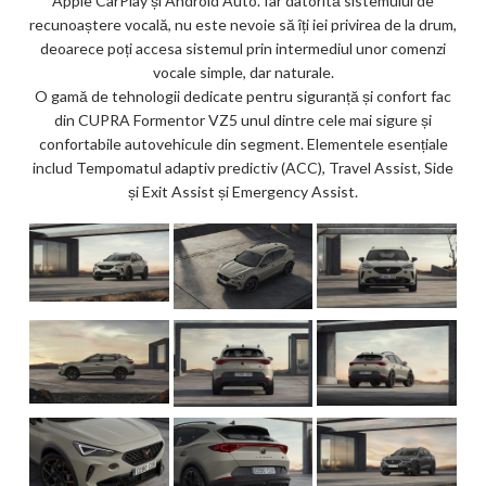
Apple CarPlay și Android Auto. Iar datorită sistemului de
recunoaștere vocală, nu este nevoie să îți iei privirea de la drum,
deoarece poți accesa sistemul prin intermediul unor comenzi
vocale simple, dar naturale.
O gamă de tehnologii dedicate pentru siguranță și confort fac
din CUPRA Formentor VZ5 unul dintre cele mai sigure și
confortabile autovehicule din segment. Elementele esențiale
includ Tempomatul adaptiv predictiv (ACC), Travel Assist, Side
și Exit Assist și Emergency Assist.