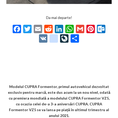
Da mai departe!
F
T
E
R
Li
W
G
Pi
O
ac
w
m
e
n
h
m
nt
ut
V
g
Li
P
e
itt
ai
d
ke
at
ai
er
lo
K
o
ve
ar
b
er
l
di
dI
s
l
es
o
o
Jo
ta
o
t
n
A
t
k.
gl
ur
je
o
p
co
e_
n
az
k
p
m
b
al
ă
o
Modelul CUPRA Formentor, primul autovehicul dezvoltat
exclusiv pentru marcă, este dus acum la un nou nivel, odată
o
cu premiera mondială a modelului CUPRA Formentor VZ5,
k
cu ocazia celei de-a 3-a aniversări CUPRA. CUPRA
Formentor VZ5 se va lansa pe piață în ultimul trimestru al
m
anului 2021.