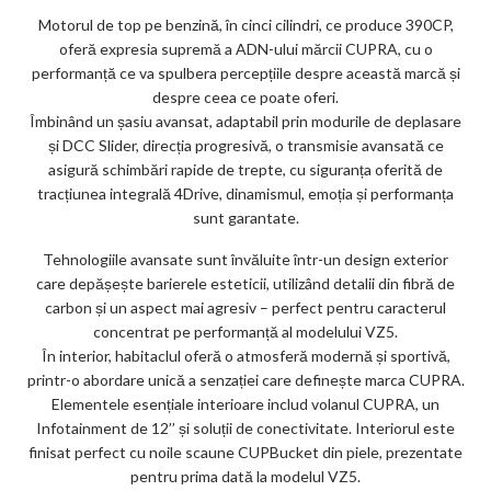
Motorul de top pe benzină, în cinci cilindri, ce produce 390CP,
oferă expresia supremă a ADN-ului mărcii CUPRA, cu o
performanță ce va spulbera percepțiile despre această marcă și
despre ceea ce poate oferi.
Îmbinând un șasiu avansat, adaptabil prin modurile de deplasare
și DCC Slider, direcția progresivă, o transmisie avansată ce
asigură schimbări rapide de trepte, cu siguranța oferită de
tracțiunea integrală 4Drive, dinamismul, emoția și performanța
sunt garantate.
Tehnologiile avansate sunt învăluite într-un design exterior
care depășește barierele esteticii, utilizând detalii din fibră de
carbon și un aspect mai agresiv – perfect pentru caracterul
concentrat pe performanță al modelului VZ5.
În interior, habitaclul oferă o atmosferă modernă și sportivă,
printr-o abordare unică a senzației care definește marca CUPRA.
Elementele esențiale interioare includ volanul CUPRA, un
Infotainment de 12’’ și soluții de conectivitate. Interiorul este
finisat perfect cu noile scaune CUPBucket din piele, prezentate
pentru prima dată la modelul VZ5.