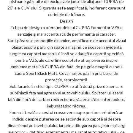
pistoane găzduite de exclusivele jante de aliaj ușor CUPRA de
20” ale CUV-ului. Siguranța este amplificată, indiferent care sunt
cerințele de frânare.
Design
Echipa de design a oferit modelului CUPRA Formentor VZ5 o
senzație și mai accentuată de performanță și caracter.
Sunt păstrate proporțiile dinamice, amplificate de accentul vizual
plasat asupra părții din spate a mașinii, ce scoate în evidență
lungimea capotei motorului, însă se adaugă o capotă specifică
pentru VZ5, ale cărei linii sculptate atrag privirea înspre
emblema metalică CUPRA din față, de pe grila neagră cu noul
cadru Sport Black Matt. Ceva mai jos găsim grila barei de
protecție, reproiectată.
Sub farurile în stilul tipic CUPRA se află două prize de aer care
subliniază fața mai agresiv al autovehiculului. Splitter-ul lateral
față din fibră de carbon redirecționează aerul către intercoolere,
îmbunătățind răcirea.
Forma laterală a acestui crossover coupe performant oferă un
indiciu despre puterea ce se ascunde sub capotă și despre
dinamismul autovehiculului, iar prin adăugarea pasajelor mai largi
ale roților – dat fiind ecartamentul mai lat al autovehiculului – ce