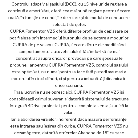
Controlul adaptiv al șasiului (DCC), cu 15 niveluri de reglare a
continuă a amortizării, oferă cea mai bună reglare pentru fiecare
roată, în funcție de condițiile de rulare și de modul de conducere
selectat de șofer.
CUPRA Formentor VZ5 oferă diferite profiluri de deplasare ce
pot fi alese prin intermediul butonului de selectare a modurilor
CUPRA de pe volanul CUPRA, fiecare dintre ele modificând
comportamentul autovehiculului, făcându-l să fie mai
concentrat asupra oricăror provocări pe care șoseaua le
propune. Iar pentru CUPRA Formentor VZ5, controlul șasiului
este optimizat, nu numai pentru a face față puterii mai mari a
motorului în cinci cilindri, ci și pentru a îmbunătăți dinamica în
orice scenariu.
Însă lucrurile nu se opresc aici. CUPRA Formentor VZ5 își
consolidează calmul suveran și datorită sistemului de tracțiune
integrală 4Drive, proiectat pentru a completa senzația unică la
volan.
Iar la abordarea virajelor, indiferent dacă măsura performanței
este intrarea sau ieșirea din curbe, CUPRA Formentor VZ5 nu
dezamăgește, datorită etrierelor Akebono de 18” cu șase