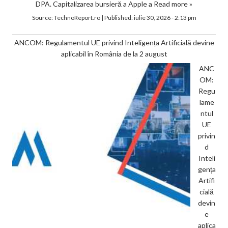
DPA. Capitalizarea bursieră a Apple a
Read more »
Source:
TechnoReport.ro
|
Published:
iulie 30, 2026 - 2:13 pm
ANCOM: Regulamentul UE privind Inteligența Artificială devine
aplicabil în România de la 2 august
ANC
OM:
Regu
lame
ntul
UE
privin
d
Inteli
gența
Artifi
cială
devin
e
aplica