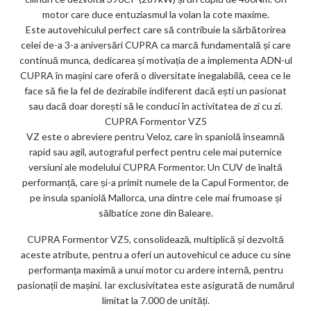
motor care duce entuziasmul la volan la cote maxime.
Este autovehiculul perfect care să contribuie la sărbătorirea
celei de-a 3-a aniversări CUPRA ca marcă fundamentală și care
continuă munca, dedicarea și motivația de a implementa ADN-ul
CUPRA în mașini care oferă o diversitate inegalabilă, ceea ce le
face să fie la fel de dezirabile indiferent dacă ești un pasionat
sau dacă doar dorești să le conduci în activitatea de zi cu zi.
CUPRA Formentor VZ5
VZ este o abreviere pentru Veloz, care în spaniolă înseamnă
rapid sau agil, autograful perfect pentru cele mai puternice
versiuni ale modelului CUPRA Formentor. Un CUV de înaltă
performanță, care și-a primit numele de la Capul Formentor, de
pe insula spaniolă Mallorca, una dintre cele mai frumoase și
sălbatice zone din Baleare.
CUPRA Formentor VZ5, consolidează, multiplică și dezvoltă
aceste atribute, pentru a oferi un autovehicul ce aduce cu sine
performanța maximă a unui motor cu ardere internă, pentru
pasionații de mașini. Iar exclusivitatea este asigurată de numărul
limitat la 7.000 de unități.