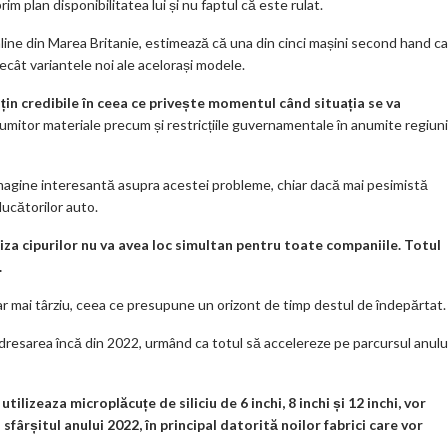
m plan disponibilitatea lui și nu faptul că este rulat.
ine din Marea Britanie, estimează că una din cinci mașini second hand c
ecât variantele noi ale acelorași modele.
in credibile în ceea ce privește momentul când situația se va
numitor materiale precum și restricțiile guvernamentale în anumite regiuni
magine interesantă asupra acestei probleme, chiar dacă mai pesimistă
ucătorilor auto.
za cipurilor nu va avea loc simultan pentru toate companiile. Totul
.
 mai târziu, ceea ce presupune un orizont de timp destul de îndepărtat.
redresarea încă din 2022, urmând ca totul să accelereze pe parcursul anulu
ilizeaza microplăcuțe de siliciu de 6 inchi, 8 inchi și 12 inchi, vor
sfârșitul anului 2022, în principal datorită noilor fabrici care vor