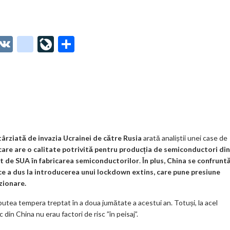
O
V
g
Li
P
t
K
o
ve
ar
o
o
Jo
ta
o
gl
ur
je
.
e_
n
az
co
b
al
ă
m
o
târziată de invazia Ucrainei de către Rusia
arată analiștii unei case de
are are o calitate potrivită pentru producția de semiconductori din
o
at de SUA în fabricarea semiconductorilor
.
În plus, China se confrunt
k
 ce a dus la introducerea unui lockdown extins, care pune presiune
zionare.
m
r putea tempera treptat în a doua jumătate a acestui an. Totuși, la acel
ar
din China nu erau factori de risc ”în peisaj”.
ks