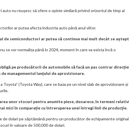
 auto nu reușesc să ofere o opinie similară privind orizontul de timp al
orilor ar putea afecta industria auto până anul viitor.
ul de semiconductori ar putea să continue mai mult decât se aștept
i nu se vor normaliza până în 2024, moment în care va exista încă o
bligă pe producătorii de automobile să facă un pas contrar direcție
rba de managementul lanțului de aprovizionare.
 a Toyota” (Toyota Way), care se baza pe un nivel slab de aprovizionare și
rile.
area unor stocuri pentru anumite piese, deoarece, în termeni relativi
 mici în comparație cu întreruperea unei întregi linii de producție.
oane de dolari pe săptămână pentru un producător de echipamente origina
ocuri în valoare de 500.000 de dolari.