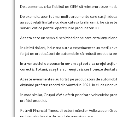
De asemenea, criza îi obligă pe OEM să reinterpreteze modul
De exemplu, apar tot mai multe argumente care susțin ideea
au avut relații limitate cu doar câteva luni în urmă, fie că es
servicii critice pentru operațiunile producătorului.
Acesta este un semn al schimbărilor pe care criza lanțurilor d
În ultimii doi ani, industria auto a experimentat un mediu ext
forțat pe producătorii de automobile să reducă producția p
Într-un astfel de scenariu ne-am aștepta ca prețul acțiun
corectă. Totuși, aceștia au reușit să gestioneze destul d
Aceste evenimente i-au forțat pe producătorii de automobi
obținând profituri record din vânzări în 2021, în ciuda unor v
În mod similar, Grupul VW a oferit prioritate vehiculelor pr
profitul grupului.
Potrivit Financial Times, directorii mărcilor Volkswagen Grou
problemelor legate de lanțul de aprovizionare.