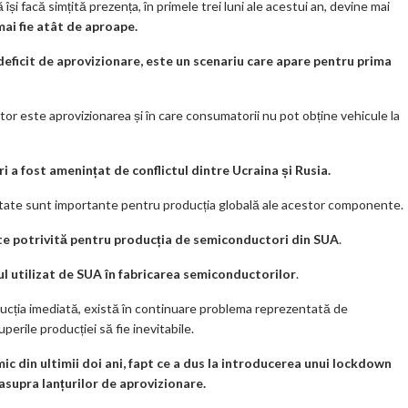
 facă simțită prezența, în primele trei luni ale acestui an, devine mai
mai fie atât de aproape.
 deficit de aprovizionare, este un scenariu care apare pentru prima
ator este aprovizionarea și în care consumatorii nu pot obține vehicule la
 a fost amenințat de conflictul dintre Ucraina și Rusia.
state sunt importante pentru producția globală ale acestor componente.
te potrivită pentru producția de semiconductori din SUA
.
ul utilizat de SUA în fabricarea semiconductorilor
.
ucția imediată, există în continuare problema reprezentată de
uperile producției să fie inevitabile.
ic din ultimii doi ani, fapt ce a dus la introducerea unui lockdown
asupra lanțurilor de aprovizionare.