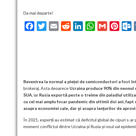
Da mai departe!
F
T
E
R
Li
W
G
Pi
ac
w
m
e
n
h
m
nt
u
e
itt
ai
d
ke
at
ai
er
l
b
er
l
di
dI
s
l
es
o
t
n
A
t
k
o
p
k
p
Revenirea la normal a pieței de semiconductori a fost în
brokeraj. Asta deoarece
Ucraina produce 90% din neonul c
SUA
, iar
Rusia exportă peste o treime din paladiul utiliz
cu cel mai amplu focar pandemic din ultimii doi ani, fapt
asupra economiei sale, dar și asupra lanțurilor de aprovi
În 2021, experții au estimat că deficitul global de cipuri s-a
moment conflictul dintre Ucraina și Rusia și noul val epidemic 