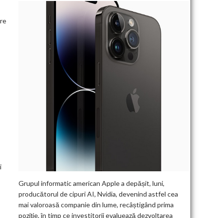
are
i
Grupul informatic american Apple a depășit, luni,
producătorul de cipuri AI, Nvidia, devenind astfel cea
mai valoroasă companie din lume, recâștigând prima
poziție, în timp ce investitorii evaluează dezvoltarea