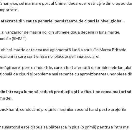
Shanghai, cel mai mare port al Chinei, deoarece restricțiile din oraș au du
importate.
afectată din cauza penuriei persistente de cipuri la nivel global.
 al vânzărilor de mașini noi din ultimele două decenii în luna martie,
omobile (SMMT).
 obicei, martie este cea mai aglomerată lună a anului în Marea Britanie
uă luni în care sunt emise noi plăcuțe de înmatriculare.
ăgitoare” pentru industrie, care a fost afectată de problemele lanțului
 globală de cipuri și probleme mai recente cu aprovizionarea unor piese di
 din întreaga lume să reducă producția și i-a făcut pe consumatori să
 model.
econd-hand,
conducând prețurile mașinilor second hand peste prețurile
nsumatorul este dispus să plătească în plus (o primă) pentru a intra mai