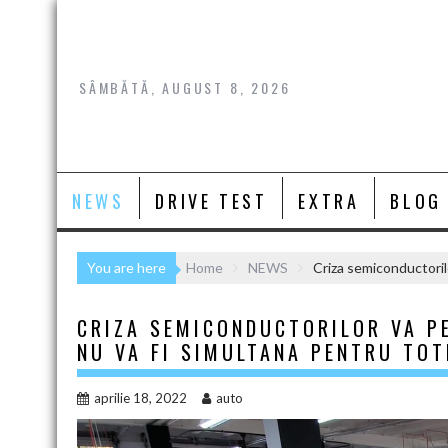
Skip
to
content
SÂMBĂTĂ, AUGUST 8, 2026
NEWS
DRIVE TEST
EXTRA
BLOG
You are here
Home
NEWS
Criza semiconductorilo
CRIZA SEMICONDUCTORILOR VA PE
NU VA FI SIMULTANA PENTRU TOT
aprilie 18, 2022
auto