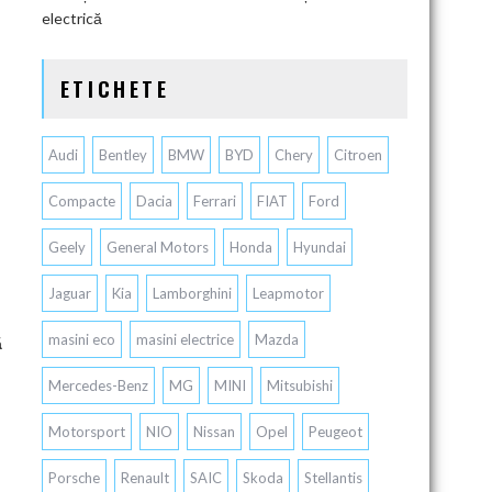
electrică
ETICHETE
Audi
Bentley
BMW
BYD
Chery
Citroen
Compacte
Dacia
Ferrari
FIAT
Ford
Geely
General Motors
Honda
Hyundai
Jaguar
Kia
Lamborghini
Leapmotor
masini eco
masini electrice
Mazda
ă
Mercedes-Benz
MG
MINI
Mitsubishi
Motorsport
NIO
Nissan
Opel
Peugeot
Porsche
Renault
SAIC
Skoda
Stellantis