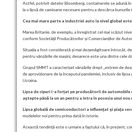
Astfel, potrivit datelor Bloomberg, containerele se adună în 
la o lipsă de camioane necesare pentru a descărca bunurile 
Cea mai mare parte a industriei auto la nivel global este 
Marea Britanie, de exemplu, a înregistrat cel mai scăzut nivel
conform Societății Producătorilor și Comercianților de Aut
Situația a fost considerată și mai dezamăgitoare întrucât, de
pentru vânzările de mașini, deoarece este una dintre cele do
Grupul SMMT a caracterizat vânzările drept „extrem de dezam
de aprovizionare de la începutul pandemiei, inclusiv de lipsa
Ucraina.
Lipsa de cipuri i-a forțat pe producătorii de automobile
aștepte până la un an pentru a intra în posesia unui nou
Lipsa globală de semiconductori a influențat și piața s
modelelor noi pentru prima dată în istorie.
Această tendință este o urmare a faptului că, în prezent, co