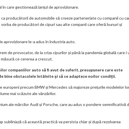
 în care gestionează lanțul de aprovizionare.
 ca producătorii de automobile să creeze parteneriate cu companii cu ca
te vorba de producători de cipuri sau alte companii care oferă bunuri și
e aprovizionare le-a adus în îndustria auto.
rem de provocator, de la criza cipurilor și până la pandemia globală care i
e măsură ce cererea a crescut.
ilor companiilor auto să fi avut de suferit, presupunere care este
e bine obstacolele întâlnite și să se adapteze noilor condiții.
le europeni precum BMW și Mercedes să majoreze prețurile modelelor lor
olume mai scăzute ale vânzărilor.
emium ale mărcilor Audi și Porsche, care au adus o pondere semnificativă d
p subliniază că această practică va persista chiar și după rezolvarea