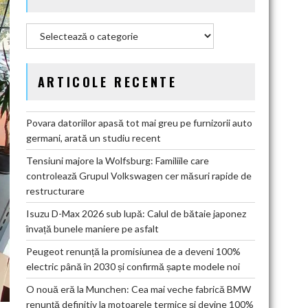
Categorii
ARTICOLE RECENTE
Povara datoriilor apasă tot mai greu pe furnizorii auto
germani, arată un studiu recent
Tensiuni majore la Wolfsburg: Familiile care
controlează Grupul Volkswagen cer măsuri rapide de
restructurare
Isuzu D-Max 2026 sub lupă: Calul de bătaie japonez
învață bunele maniere pe asfalt
Peugeot renunță la promisiunea de a deveni 100%
electric până în 2030 și confirmă șapte modele noi
O nouă eră la Munchen: Cea mai veche fabrică BMW
renunță definitiv la motoarele termice și devine 100%