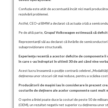
Confuzia este atât de accentuată încât nici marii producători
rezolvării problemei.
Astfel, CEO-ul BMW a declarat că actuala criză a semiconduct
Pe de altă parte,
Grupul Volkswagen estimează că deficit
Reprezentanții săi au declarat că livrările de semiconductor
subaprovizionare structurală.
Experiența recentă a acestor deficite de componente îi o
în care s-au îndreptat în ultimii 30 de ani când vine vo
Acest lucru înseamnă o poziție contrară celebrei ,,Modalități
deținerea unor stocuri cât mai reduse, pentru a scădea costu
Producătorii de mașini iau în considerare în prezent cre
costurile de deținere ale acelor componente sunt mult mai
O oprire a liniei poate duce la costuri de peste 50 de mili
(OEM), un rezultat negativ net superior cu deținerea unor st