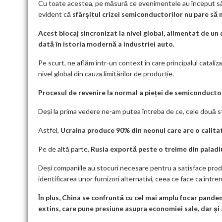
Cu toate acestea, pe măsură ce evenimentele au început să își
evident că
sfârșitul crizei semiconductorilor nu pare să 
Acest blocaj sincronizat la nivel global, alimentat de un
dată în istoria modernă a industriei auto.
Pe scurt, ne aflăm într-un context în care principalul cataliz
nivel global din cauza limitărilor de producție.
Procesul de revenire la normal a pieței de semiconductori
Deși la prima vedere ne-am putea întreba de ce, cele două 
Astfel,
Ucraina produce 90% din neonul care are o calita
Pe de altă parte,
Rusia exportă peste o treime din paladi
Deși companiile au stocuri necesare pentru a satisface prod
identificarea unor furnizori alternativi, ceea ce face ca întrer
În plus, China se confruntă cu cel mai amplu focar pandem
extins, care pune presiune asupra economiei sale, dar și 