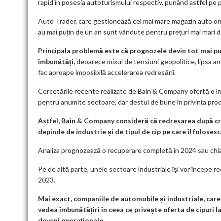
rapid în posesia autoturismului respectiv, punând astfel pe pri
Auto Trader, care gestionează cel mai mare magazin auto onl
au mai puțin de un an sunt vândute pentru prețuri mai mari d
Principala problemă este că prognozele devin tot mai puț
îmbunătăți,
deoarece mixul de tensiuni geopolitice, lipsa a
fac aproape imposibilă accelerarea redresării.
Cercetările recente realizate de Bain & Company ofertă o i
pentru anumite sectoare, dar destul de bune în privința prod
Astfel, Bain & Company consideră că redresarea după cri
depinde de industrie și de tipul de cip pe care îl folosesc
Analiza prognozează o recuperare completă în 2024 sau chiar
Pe de altă parte, unele sectoare industriale își vor începe 
2023.
Mai exact, companiile de automobile și industriale, care ut
vedea îmbunătățiri în ceea ce privește oferta de cipuri la 
deveni operaționale.