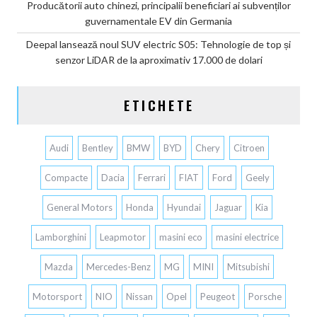
Producătorii auto chinezi, principalii beneficiari ai subvenților
guvernamentale EV din Germania
Deepal lansează noul SUV electric S05: Tehnologie de top și
senzor LiDAR de la aproximativ 17.000 de dolari
ETICHETE
Audi
Bentley
BMW
BYD
Chery
Citroen
Compacte
Dacia
Ferrari
FIAT
Ford
Geely
General Motors
Honda
Hyundai
Jaguar
Kia
Lamborghini
Leapmotor
masini eco
masini electrice
Mazda
Mercedes-Benz
MG
MINI
Mitsubishi
Motorsport
NIO
Nissan
Opel
Peugeot
Porsche