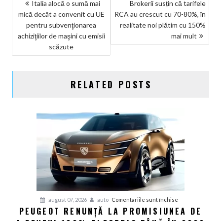
NAVIGARE
Italia alocă o sumă mai
Brokerii susțin că tarifele
mică decât a convenit cu UE
RCA au crescut cu 70-80%, în
ÎN
pentru subvenţionarea
realitate noi plătim cu 150%
ARTICOLE
achiziţiilor de maşini cu emisii
mai mult
scăzute
RELATED POSTS
pentru
august 07, 2026
auto
Comentariile sunt închise
PEUGEOT RENUNȚĂ LA PROMISIUNEA DE
Peugeot
renunță