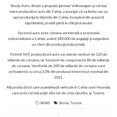
Skoda Auto, divizie a grupului german Volkswagen şi cel mai
mare producător auto din Cehia, a anunţat că va limita sau va
opri producţia la fabricile din Cehia, începând din această
săptămână, posibil până la sfârşitul anului.
Sectorul auto este coloana vertebrală a economiei
industrializate a Cehiei, având 180.000 de angajaţi şi asigurând
un sfert din producţia industrială.
Potrivit SAP, producătorii auto vor pierde venituri de 120 de
miliarde de coroane, iar furnizorii de componente 80 de miliarde
de coroane. Veniturile de 200 de miliarde de coroane sunt
echivalente cu circa 3,3% din produsul intern brut nominal din
2021.
Alţi producători care asamblează vehicule în Cehia sunt Hyundai,
care este cel mai puţin afectat de criza cipurilor, şi Toyota.
,
NEWS
Skoda
Toyota