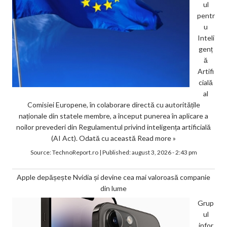
ul
pentr
u
Inteli
genț
ă
Artifi
cială
al
Comisiei Europene, în colaborare directă cu autoritățile
naționale din statele membre, a început punerea în aplicare a
noilor prevederi din Regulamentul privind inteligența artificială
(AI Act). Odată cu această
Read more »
Source:
TechnoReport.ro
|
Published:
august 3, 2026 - 2:43 pm
Apple depășește Nvidia și devine cea mai valoroasă companie
din lume
Grup
ul
infor