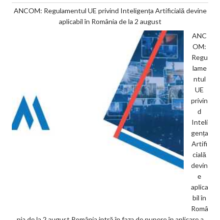
ANCOM: Regulamentul UE privind Inteligența Artificială devine
aplicabil în România de la 2 august
ANC
OM:
Regu
lame
ntul
UE
privin
d
Inteli
gența
Artifi
cială
devin
e
aplica
bil în
Româ
nia de la 2 august România intră în faza de punere în aplicare a