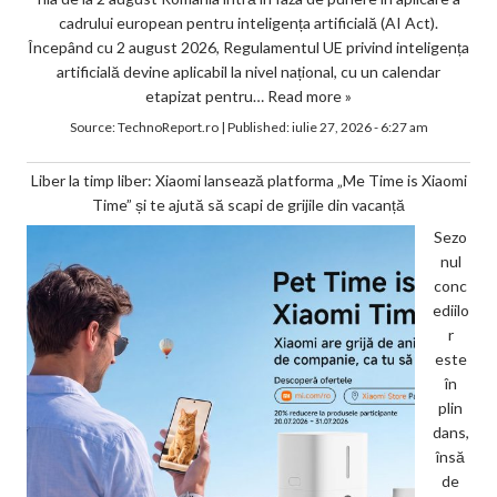
cadrului european pentru inteligența artificială (AI Act).
Începând cu 2 august 2026, Regulamentul UE privind inteligența
artificială devine aplicabil la nivel național, cu un calendar
etapizat pentru…
Read more »
Source:
TechnoReport.ro
|
Published:
iulie 27, 2026 - 6:27 am
Liber la timp liber: Xiaomi lansează platforma „Me Time is Xiaomi
Time” și te ajută să scapi de grijile din vacanță
Sezo
nul
conc
ediilo
r
este
în
plin
dans,
însă
de