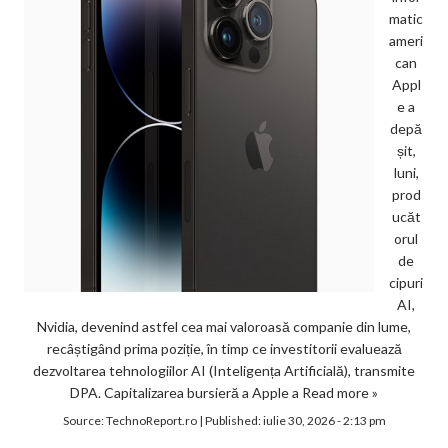
matic
ameri
can
Appl
e a
depă
șit,
luni,
prod
ucăt
orul
de
cipuri
AI,
Nvidia, devenind astfel cea mai valoroasă companie din lume,
recâștigând prima poziție, în timp ce investitorii evaluează
dezvoltarea tehnologiilor AI (Inteligența Artificială), transmite
DPA. Capitalizarea bursieră a Apple a
Read more »
Source:
TechnoReport.ro
|
Published:
iulie 30, 2026 - 2:13 pm