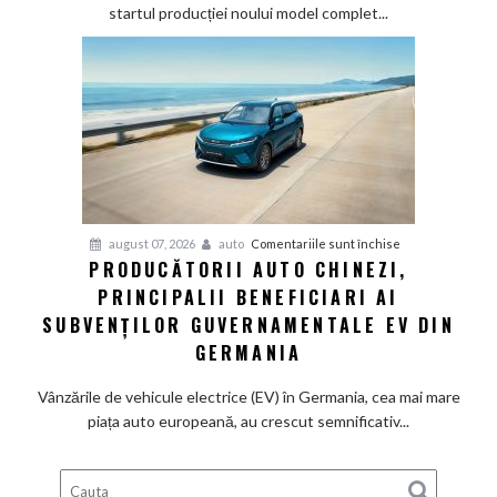
mai
startul producției noului model complet...
veche
fabrică
BMW
renunță
definitiv
la
motoarele
termice
și
pentru
august 07, 2026
auto
Comentariile sunt închise
devine
PRODUCĂTORII AUTO CHINEZI,
Producătorii
100%
PRINCIPALII BENEFICIARI AI
auto
electrică
chinezi,
SUBVENȚILOR GUVERNAMENTALE EV DIN
principalii
GERMANIA
beneficiari
ai
Vânzările de vehicule electrice (EV) în Germania, cea mai mare
subvenților
piața auto europeană, au crescut semnificativ...
guvernamentale
EV
din