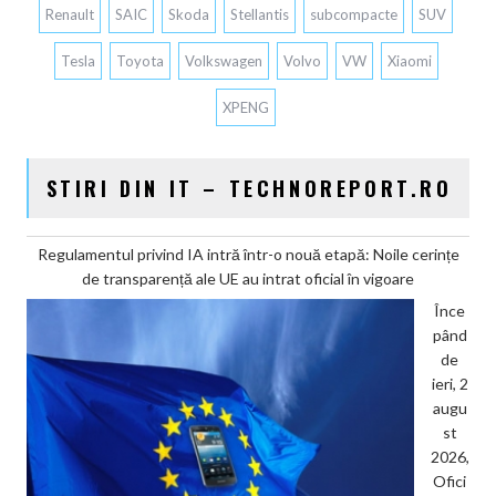
Renault
SAIC
Skoda
Stellantis
subcompacte
SUV
Tesla
Toyota
Volkswagen
Volvo
VW
Xiaomi
XPENG
STIRI DIN IT – TECHNOREPORT.RO
Regulamentul privind IA intră într-o nouă etapă: Noile cerințe
de transparență ale UE au intrat oficial în vigoare
Înce
pând
de
ieri, 2
augu
st
2026,
Ofici