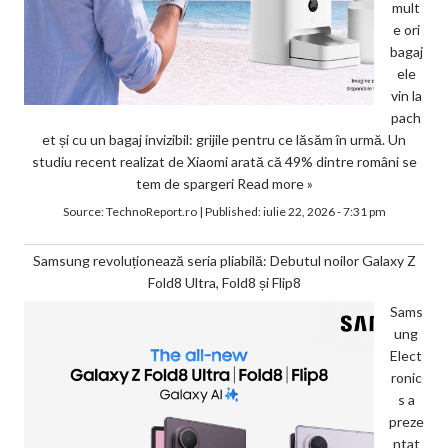
mult
e ori
bagaj
ele
vin la
pach
et și cu un bagaj invizibil: grijile pentru ce lăsăm în urmă. Un
studiu recent realizat de Xiaomi arată că 49% dintre români se
tem de spargeri
Read more »
Source:
TechnoReport.ro
|
Published:
iulie 22, 2026 - 7:31 pm
Samsung revoluționează seria pliabilă: Debutul noilor Galaxy Z
Fold8 Ultra, Fold8 și Flip8
Sams
ung
Elect
ronic
s a
preze
ntat