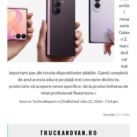
astăz
i
noua
serie
Galax
y Z,
marc
ând
cel
mai
important pas din istoria dispozitivelor pliabile. Gamă completă
de anul acesta aduce pe piață trei concepte distincte,
proiectate să acopere nevoi specifice: de la productivitatea de
nivel profesional
Read more »
Source:
TechnoReport.ro
|
Published:
iulie 22, 2026 - 7:23 pm
Powered by
RSS Feed Plugin
TRUCKANDVAN.RO