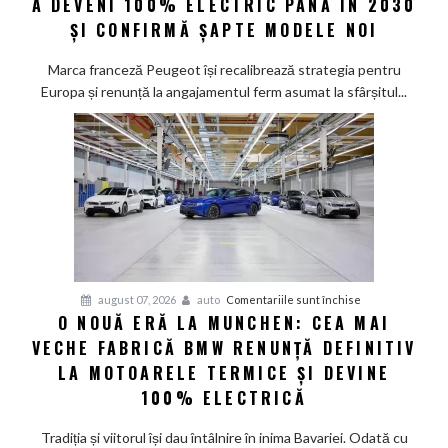
A DEVENI 100% ELECTRIC PÂNĂ ÎN 2030
la
ȘI CONFIRMĂ ȘAPTE MODELE NOI
promisiunea
de
Marca franceză Peugeot își recalibrează strategia pentru
a
Europa și renunță la angajamentul ferm asumat la sfârșitul...
deveni
100%
electric
până
în
2030
și
confirmă
șapte
pentru
august 07, 2026
auto
Comentariile sunt închise
modele
O NOUĂ ERĂ LA MUNCHEN: CEA MAI
O
noi
VECHE FABRICĂ BMW RENUNȚĂ DEFINITIV
nouă
eră
LA MOTOARELE TERMICE ȘI DEVINE
la
100% ELECTRICĂ
Munchen:
Cea
Tradiția și viitorul își dau întâlnire în inima Bavariei. Odată cu