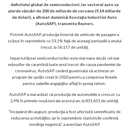
o
deficitului global de semiconductori, iar sectorul auto va
k
pierde vânzări de 200 de miliarde de coroane (9,14 miliarde
de dolari), a afirmat duminică Asociaţia Industriei Auto
m
(AutoSAP), transmite Reuters.
ar
Potrivit AutoSAP, producţia internă de vehicule de pasageri a
ks
scăzut în septembrie cu 53,1% faţă de aceeaşi perioadă a anului
trecut, la 56.157 de unităţi.
Impactul lipsei semiconductorilor este mai mare decât cel mai
măsurilor de carantină luate anul trecut din cauza pandemiei de
coronavirus, AutoSAP cerând guvernului să activeze un
program de sprijin creat în 2020 pentru a compensa firmele
pentru salariile angajaţilor aflaţi în şomaj tehnic.
AutoSAP a mai arătat că producţia de automobile a crescut cu
2,9% în primele nouă luni ale acestui an, la 831.653 de unităţi.
”Începând din august, producţia a fost afectată semnificativ de
reducerea activităţilor, iar în septembrie statisticile confirmă
tendinţa negatică”, a avertizat AutoSAP.