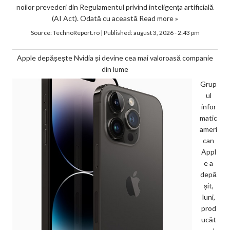
noilor prevederi din Regulamentul privind inteligența artificială
(AI Act). Odată cu această
Read more »
Source:
TechnoReport.ro
|
Published:
august 3, 2026 - 2:43 pm
Apple depășește Nvidia și devine cea mai valoroasă companie
din lume
Grup
ul
infor
matic
ameri
can
Appl
e a
depă
șit,
luni,
prod
ucăt