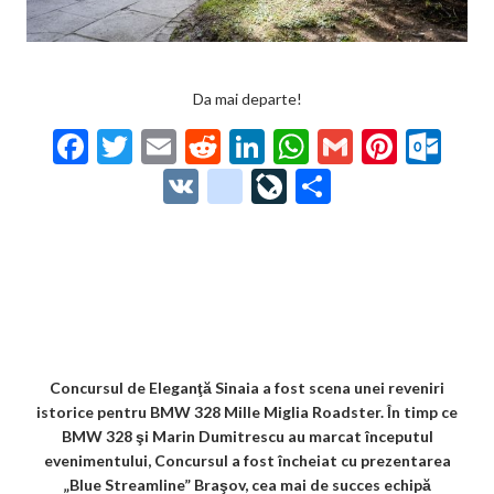
Da mai departe!
F
T
E
R
Li
W
G
Pi
O
ac
w
m
e
n
h
m
nt
ut
V
g
Li
P
e
itt
ai
d
ke
at
ai
er
lo
K
o
ve
ar
b
er
l
di
dI
s
l
es
o
o
Jo
ta
o
t
n
A
t
k.
gl
ur
je
o
p
co
e_
n
az
k
p
m
b
al
ă
o
Concursul de Eleganţă Sinaia a fost scena unei reveniri
istorice pentru BMW 328 Mille Miglia Roadster. În timp ce
o
BMW 328 şi Marin Dumitrescu au marcat începutul
k
evenimentului, Concursul a fost încheiat cu prezentarea
„Blue Streamline” Braşov, cea mai de succes echipă