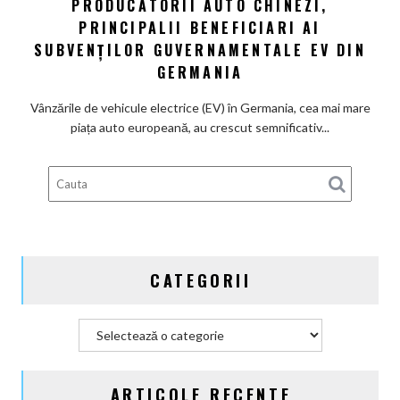
PRODUCĂTORII AUTO CHINEZI,
Producătorii
100%
PRINCIPALII BENEFICIARI AI
auto
electrică
chinezi,
SUBVENȚILOR GUVERNAMENTALE EV DIN
principalii
GERMANIA
beneficiari
ai
Vânzările de vehicule electrice (EV) în Germania, cea mai mare
subvenților
piața auto europeană, au crescut semnificativ...
guvernamentale
EV
din
Germania
CATEGORII
Categorii
ARTICOLE RECENTE