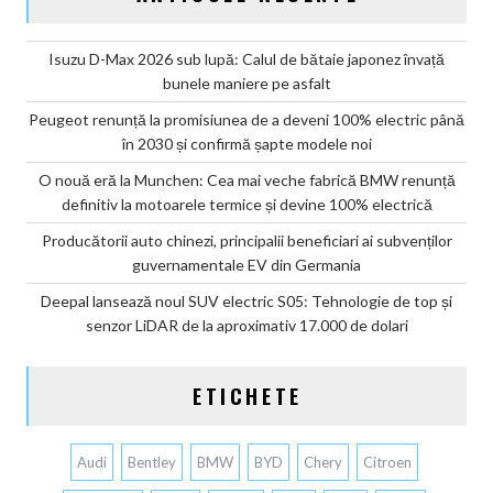
Isuzu D-Max 2026 sub lupă: Calul de bătaie japonez învață
bunele maniere pe asfalt
Peugeot renunță la promisiunea de a deveni 100% electric până
în 2030 și confirmă șapte modele noi
O nouă eră la Munchen: Cea mai veche fabrică BMW renunță
definitiv la motoarele termice și devine 100% electrică
Producătorii auto chinezi, principalii beneficiari ai subvenților
guvernamentale EV din Germania
Deepal lansează noul SUV electric S05: Tehnologie de top și
senzor LiDAR de la aproximativ 17.000 de dolari
ETICHETE
Audi
Bentley
BMW
BYD
Chery
Citroen