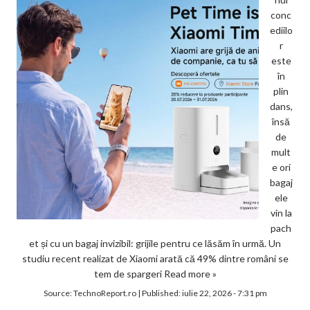
conc
ediilo
r
este
în
plin
dans,
însă
de
mult
e ori
bagaj
ele
vin la
pach
et și cu un bagaj invizibil: grijile pentru ce lăsăm în urmă. Un
studiu recent realizat de Xiaomi arată că 49% dintre români se
tem de spargeri
Read more »
Source:
TechnoReport.ro
|
Published:
iulie 22, 2026 - 7:31 pm