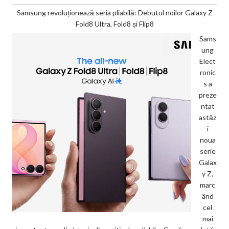
Samsung revoluționează seria pliabilă: Debutul noilor Galaxy Z
Fold8 Ultra, Fold8 și Flip8
Sams
ung
Elect
ronic
s a
preze
ntat
astăz
i
noua
serie
Galax
y Z,
marc
ând
cel
mai