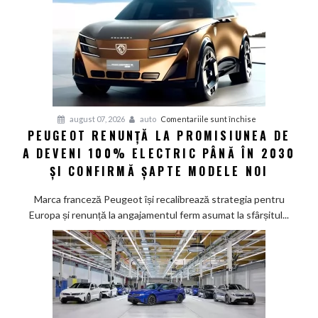
pentru
august 07, 2026
auto
Comentariile sunt închise
PEUGEOT RENUNȚĂ LA PROMISIUNEA DE
Peugeot
A DEVENI 100% ELECTRIC PÂNĂ ÎN 2030
renunță
la
ȘI CONFIRMĂ ȘAPTE MODELE NOI
promisiunea
de
Marca franceză Peugeot își recalibrează strategia pentru
a
Europa și renunță la angajamentul ferm asumat la sfârșitul...
deveni
100%
electric
până
în
2030