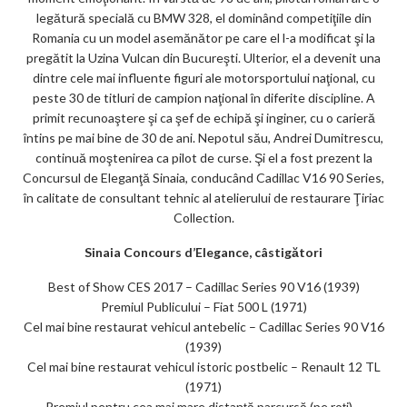
legătură specială cu BMW 328, el dominând competiţiile din
Romania cu un model asemănător pe care el l-a modificat şi la
pregătit la Uzina Vulcan din Bucureşti. Ulterior, el a devenit una
dintre cele mai influente figuri ale motorsportului naţional, cu
peste 30 de titluri de campion naţional în diferite discipline. A
primit recunoaştere şi ca şef de echipă şi inginer, cu o carieră
întins pe mai bine de 30 de ani. Nepotul său, Andrei Dumitrescu,
continuă moştenirea ca pilot de curse. Şi el a fost prezent la
Concursul de Eleganţă Sinaia, conducând Cadillac V16 90 Series,
în calitate de consultant tehnic al atelierului de restaurare Ţiriac
Collection.
Sinaia Concours d’Elegance, câstigători
Best of Show CES 2017 – Cadillac Series 90 V16 (1939)
Premiul Publicului – Fiat 500 L (1971)
Cel mai bine restaurat vehicul antebelic – Cadillac Series 90 V16
(1939)
Cel mai bine restaurat vehicul istoric postbelic – Renault 12 TL
(1971)
Premiul pentru cea mai mare distanţă parcursă (pe roţi) –