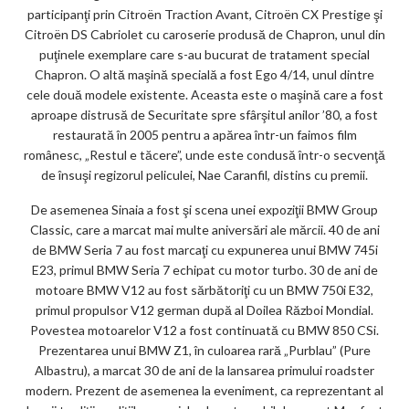
participanţi prin Citroën Traction Avant, Citroën CX Prestige şi
Citroën DS Cabriolet cu caroserie produsă de Chapron, unul din
puţinele exemplare care s-au bucurat de tratament special
Chapron. O altă maşină specială a fost Ego 4/14, unul dintre
cele două modele existente. Aceasta este o maşină care a fost
aproape distrusă de Securitate spre sfârşitul anilor ’80, a fost
restaurată în 2005 pentru a apărea într-un faimos film
românesc, „Restul e tăcere”, unde este condusă într-o secvenţă
de însuşi regizorul peliculei, Nae Caranfil, distins cu premii.
De asemenea Sinaia a fost şi scena unei expoziţii BMW Group
Classic, care a marcat mai multe aniversări ale mărcii. 40 de ani
de BMW Seria 7 au fost marcaţi cu expunerea unui BMW 745i
E23, primul BMW Seria 7 echipat cu motor turbo. 30 de ani de
motoare BMW V12 au fost sărbătoriţi cu un BMW 750i E32,
primul propulsor V12 german după al Doilea Război Mondial.
Povestea motoarelor V12 a fost continuată cu BMW 850 CSi.
Prezentarea unui BMW Z1, în culoarea rară „Purblau” (Pure
Albastru), a marcat 30 de ani de la lansarea primului roadster
modern. Prezent de asemenea la eveniment, ca reprezentant al