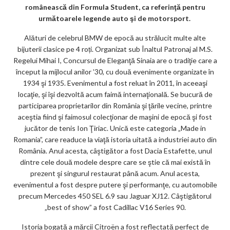
m
românească din Formula Student, ca referinţă pentru
ar
următoarele legende auto şi de motorsport.
ks
Alături de celebrul BMW de epocă au strălucit multe alte
bijuterii clasice pe 4 roți. Organizat sub Înaltul Patronaj al M.S.
Regelui Mihai I, Concursul de Eleganţă Sinaia are o tradiţie care a
început la mijlocul anilor ’30, cu două evenimente organizate în
1934 şi 1935. Evenimentul a fost reluat în 2011, în aceeaşi
locaţie, şi îşi dezvoltă acum faimă internaţională. Se bucură de
participarea proprietarilor din România şi ţările vecine, printre
aceştia fiind şi faimosul colecţionar de maşini de epocă şi fost
jucător de tenis Ion Ţiriac. Unică este categoria „Made in
Romania”, care readuce la viaţă istoria uitată a industriei auto din
România. Anul acesta, câştigător a fost Dacia Estafette, unul
dintre cele două modele despre care se ştie că mai există în
prezent şi singurul restaurat până acum. Anul acesta,
evenimentul a fost despre putere şi performanţe, cu automobile
precum Mercedes 450 SEL 6.9 sau Jaguar XJ12. Câştigătorul
„best of show” a fost Cadillac V16 Series 90.
Istoria bogată a mărcii Citroën a fost reflectată perfect de