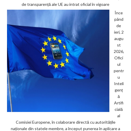
de transparență ale UE au intrat oficial în vigoare
Înce
pând
de
ieri, 2
augu
st
2026,
Ofici
ul
pentr
u
Inteli
genț
ă
Artifi
cială
al
Comisiei Europene, în colaborare directă cu autoritățile
naționale din statele membre, a început punerea în aplicare a