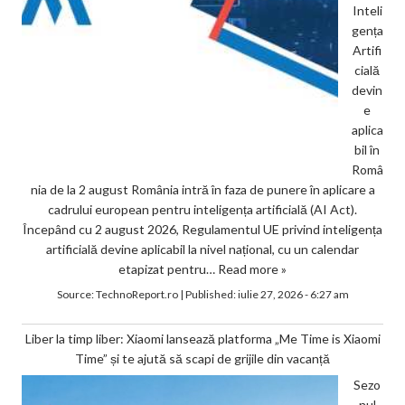
Inteli
gența
Artifi
cială
devin
e
aplica
bil în
Româ
nia de la 2 august România intră în faza de punere în aplicare a
cadrului european pentru inteligența artificială (AI Act).
Începând cu 2 august 2026, Regulamentul UE privind inteligența
artificială devine aplicabil la nivel național, cu un calendar
etapizat pentru…
Read more »
Source:
TechnoReport.ro
|
Published:
iulie 27, 2026 - 6:27 am
Liber la timp liber: Xiaomi lansează platforma „Me Time is Xiaomi
Time” și te ajută să scapi de grijile din vacanță
Sezo
nul