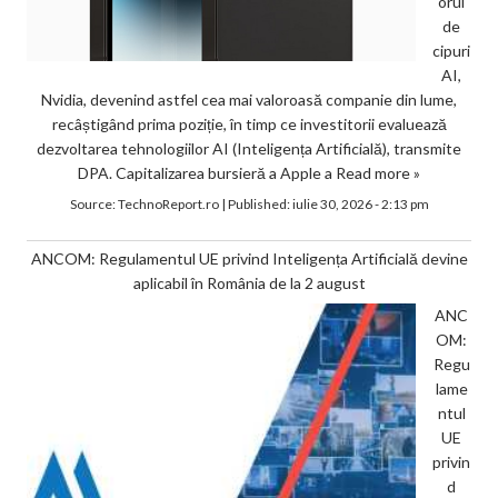
orul
de
cipuri
AI,
Nvidia, devenind astfel cea mai valoroasă companie din lume,
recâștigând prima poziție, în timp ce investitorii evaluează
dezvoltarea tehnologiilor AI (Inteligența Artificială), transmite
DPA. Capitalizarea bursieră a Apple a
Read more »
Source:
TechnoReport.ro
|
Published:
iulie 30, 2026 - 2:13 pm
ANCOM: Regulamentul UE privind Inteligența Artificială devine
aplicabil în România de la 2 august
ANC
OM:
Regu
lame
ntul
UE
privin
d