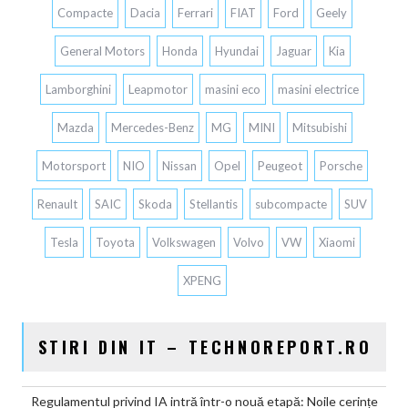
Compacte
Dacia
Ferrari
FIAT
Ford
Geely
General Motors
Honda
Hyundai
Jaguar
Kia
Lamborghini
Leapmotor
masini eco
masini electrice
Mazda
Mercedes-Benz
MG
MINI
Mitsubishi
Motorsport
NIO
Nissan
Opel
Peugeot
Porsche
Renault
SAIC
Skoda
Stellantis
subcompacte
SUV
Tesla
Toyota
Volkswagen
Volvo
VW
Xiaomi
XPENG
STIRI DIN IT – TECHNOREPORT.RO
Regulamentul privind IA intră într-o nouă etapă: Noile cerințe