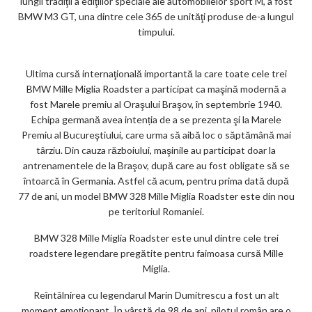
lungii tradiţii a ediţiilor speciale ale automobilelor sport M, a fost
BMW M3 GT, una dintre cele 365 de unităţi produse de-a lungul
timpului.
Ultima cursă internaţională importantă la care toate cele trei
BMW Mille Miglia Roadster a participat ca maşină modernă a
fost Marele premiu al Oraşului Braşov, în septembrie 1940.
Echipa germană avea intenția de a se prezenta şi la Marele
Premiu al Bucureştiului, care urma să aibă loc o săptămână mai
târziu. Din cauza războiului, maşinile au participat doar la
antrenamentele de la Braşov, după care au fost obligate să se
întoarcă în Germania. Astfel că acum, pentru prima dată după
77 de ani, un model BMW 328 Mille Miglia Roadster este din nou
pe teritoriul Romaniei.
BMW 328 Mille Miglia Roadster este unul dintre cele trei
roadstere legendare pregătite pentru faimoasa cursă Mille
Miglia.
Reîntâlnirea cu legendarul Marin Dumitrescu a fost un alt
moment emoţionant. În vârstă de 98 de ani, pilotul român are o