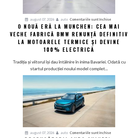
și
confirmă
șapte
pentru
august 07, 2026
auto
Comentariile sunt închise
modele
O NOUĂ ERĂ LA MUNCHEN: CEA MAI
O
noi
VECHE FABRICĂ BMW RENUNȚĂ DEFINITIV
nouă
eră
LA MOTOARELE TERMICE ȘI DEVINE
la
100% ELECTRICĂ
Munchen:
Cea
Tradiția și viitorul își dau întâlnire în inima Bavariei. Odată cu
mai
startul producției noului model complet...
veche
fabrică
BMW
renunță
definitiv
la
motoarele
termice
și
pentru
august 07, 2026
auto
Comentariile sunt închise
devine