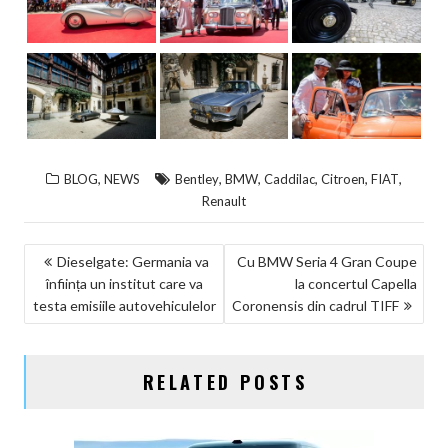
,
,
,
,
,
,
BLOG
NEWS
Bentley
BMW
Caddilac
Citroen
FIAT
Renault
NAVIGARE
Dieselgate: Germania va
Cu BMW Seria 4 Gran Coupe
înființa un institut care va
la concertul Capella
ÎN
testa emisiile autovehiculelor
Coronensis din cadrul TIFF
ARTICOLE
RELATED POSTS