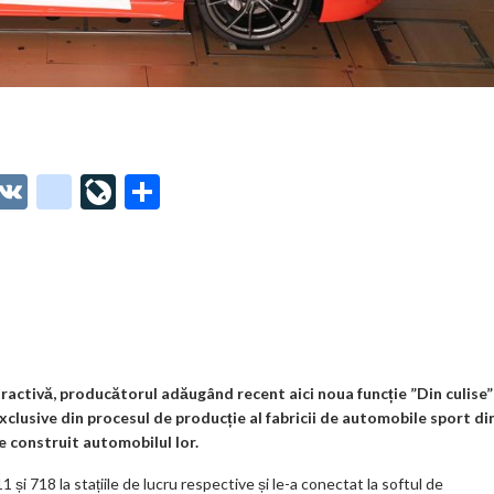
O
V
g
Li
P
t
K
o
ve
ar
o
o
Jo
ta
o
gl
ur
je
.
e_
n
az
co
b
al
ă
m
o
ractivă, producătorul adăugând recent aici noua funcție ”Din culise”
exclusive din procesul de producție al fabricii de automobile sport di
o
 construit automobilul lor.
k
și 718 la stațiile de lucru respective și le-a conectat la softul de