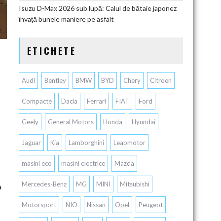
Isuzu D-Max 2026 sub lupă: Calul de bătaie japonez
învață bunele maniere pe asfalt
ETICHETE
Audi
Bentley
BMW
BYD
Chery
Citroen
Compacte
Dacia
Ferrari
FIAT
Ford
Geely
General Motors
Honda
Hyundai
Jaguar
Kia
Lamborghini
Leapmotor
masini eco
masini electrice
Mazda
Mercedes-Benz
MG
MINI
Mitsubishi
n
Motorsport
NIO
Nissan
Opel
Peugeot