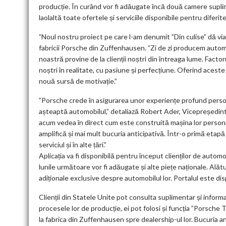
producție. În curând vor fi adăugate încă două camere suplim
laolaltă toate ofertele și serviciile disponibile pentru diferit
”Noul nostru proiect pe care l-am denumit ”Din culise” dă viață
fabricii Porsche din Zuffenhausen. ”Zi de zi producem automo
noastră provine de la clienții noștri din întreaga lume. Factor
noștri în realitate, cu pasiune și perfecțiune. Oferind acest
nouă sursă de motivație.”
”Porsche crede în asigurarea unor experiențe profund personali
așteaptă automobilul,” detaliază Robert Ader, Vicepreședintele
acum vedea în direct cum este construită mașina lor persona
amplifică și mai mult bucuria anticipativă. Într-o primă eta
serviciul și în alte țări.”
Aplicația va fi disponibilă pentru început clienților de autom
lunile următoare vor fi adăugate și alte piețe naționale. Alătur
adiționale exclusive despre automobilul lor. Portalul este di
Clienții din Statele Unite pot consulta suplimentar și informați
procesele lor de producție, ei pot folosi și funcția ”Porsch
la fabrica din Zuffenhausen spre dealership-ul lor. Bucuria an