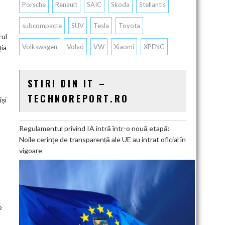
Porsche
Renault
SAIC
Skoda
Stellantis
subcompacte
SUV
Tesla
Toyota
rul
Volkswagen
Volvo
VW
Xiaomi
XPENG
ția
STIRI DIN IT –
TECHNOREPORT.RO
își
Regulamentul privind IA intră într-o nouă etapă:
Noile cerințe de transparență ale UE au intrat oficial în
vigoare
e