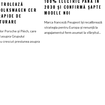
100% ELECTRIC PÂNĂ ÎN
la
NTROLEAZĂ
promisiunea
2030 ȘI CONFIRMĂ ȘAPTE
Wolfsburg:
VOLKSWAGEN CER
de
MODELE NOI
Familiile
RAPIDE DE
a
care
deveni
TURARE
Marca franceză Peugeot își recalibrează
controlează
100%
strategia pentru Europa și renunță la
Grupul
electric
ilor Porsche și Piëch, care
angajamentul ferm asumat la sfârșitul...
Volkswagen
până
l asupra Grupului
cer
în
u crescut presiunea asupra
măsuri
2030
rapide
și
de
confirmă
restructurare
șapte
modele
noi