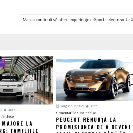
Mazda continuă să ofere experiențe e-Sports electrizante
august 07, 2026
auto
26
auto
pentru
Comentariile sunt închise
pentru
t închise
PEUGEOT RENUNȚĂ LA
Peugeot
I MAJORE LA
Tensiuni
PROMISIUNEA DE A DEVENI
renunță
G: FAMILIILE
majore
la