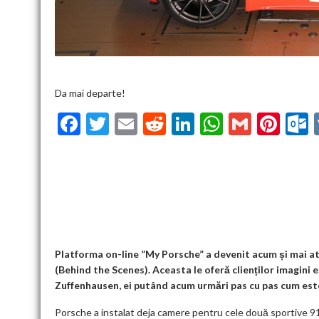
Da mai departe!
F
T
E
R
Li
W
G
Pi
ac
w
m
e
n
h
m
nt
u
e
itt
ai
d
ke
at
ai
er
l
b
er
l
di
dI
s
l
es
o
t
n
A
t
k
o
p
k
p
Platforma on-line ”My Porsche” a devenit acum și mai at
(Behind the Scenes). Aceasta le oferă clienților imagini 
Zuffenhausen, ei putând acum urmări pas cu pas cum este
Porsche a instalat deja camere pentru cele două sportive 911 