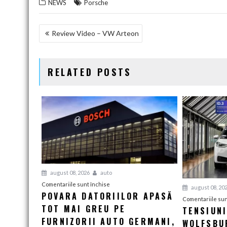
NEWS
Porsche
NAVIGARE
Review Video – VW Arteon
ÎN
ARTICOLE
RELATED POSTS
august 08, 2026
auto
pentru
Comentariile sunt închise
august 08, 20
POVARA DATORIILOR APASĂ
Povara
Comentariile sun
TOT MAI GREU PE
datoriilor
TENSIUN
apasă
FURNIZORII AUTO GERMANI,
WOLFSBUR