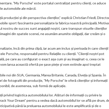
m
entare. ”My Porsche” este portalul centralizat pentru clienți, ce aduce
ele automobile ale mărcii.
ar
ks
 producției și din perspectiva clienților,” explică Christian Friedl, Directo
bile sport fascinante personalizate la fabrica noastră principală. Motiva
ul nostru de succes sunt angajații noștri, care transpun visurile clienților
e imagini din spatele scenei, ne asumăm anumite obligații, dar creăm și o
zate, încă din prima clipă, iar acum am inclus și perioada în care clienții 
 Porsche, responsabil pentru Relațiile cu clienții. ”Clienții noștri pot
lă, pe care au configurat-o exact așa cum și-au imaginat-o, ceea ce le
pă vom lansa această ofertă pe șase piețe și vom extinde apoi treptat
obile noi din SUA, Germania, Marea Britanie, Canada, Elveția și Spania. În
i de fotografii din producție, ”My Porsche” le oferă clienților și informații
sponibil, de asemenea, sub formă de aplicație.
i privind logistica automobilului lor. Alături de informații cu privire la
e Track Your Dream” pentru a vedea dacă automobilul lor se află pe drum, d
ticipativă până la preluarea automobilului le este amplificată și de o