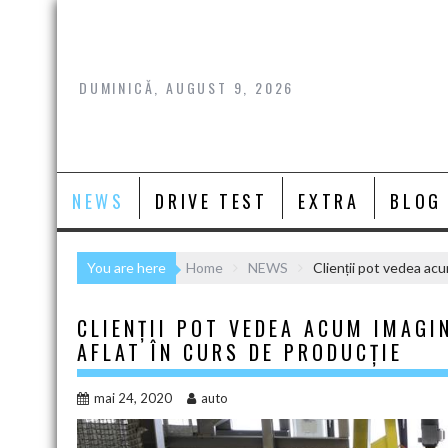
Skip
to
content
DUMINICĂ, AUGUST 9, 2026
NEWS
DRIVE TEST
EXTRA
BLOG
You are here
Home
NEWS
Clienții pot vedea acu
CLIENȚII POT VEDEA ACUM IMAGI
AFLAT ÎN CURS DE PRODUCȚIE
mai 24, 2020
auto