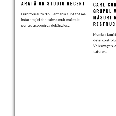
tot
ARATĂ UN STUDIU RECENT
CARE CO
mai
GRUPUL 
greu
Furnizorii auto din Germania sunt tot mai
MĂSURI 
pe
îndatorați și cheltuiesc mult mai mult
RESTRUC
furnizorii
pentru acoperirea dobânzilor...
auto
Membrii famili
germani,
dețin controlu
arată
Volkswagen, a
un
tuturor...
studiu
recent