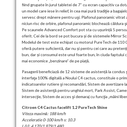
fiind grupate în jurul tabletei de 7’’ cu ecran capacitiv ca d
un model care iese în relief, în cea mai pură tradiţie a bagajel
servesc drept mânere pentru uşi. Plafonul panoramic vitrat ar
niciun risc de orbire, plafonul panoramic blochează căldura şi
Pe scaunele Advanced Comfort pot sta cu ușurință 5 persoane
oferit. Cei de la bord se pot bucura și de sistemele Mirro
Modelul de test este echipat cu motorul PureTech de 110 CP
oferă putere suficientă, dar nu și pentru cei care au prete
bun, dar și consumul este unul foarte bun, în ciuda faptului
mai economice „benzinare” de pe piață.
Pasagerii beneficiază de 12 sisteme de asistență la condus 
interfaţa 100% digitală a Noului C4 cactus, constituie o p
indicatoarelor rutiere şi recomandări, Sistem de avertizare la
Sistem de asistenţă pentru unghiul mort, Park Assist, Cameră
intersecţie, Sistem de acces şi demaraj cu funcţia „mâini liber
Citroen C4 Cactus facelift 1.2 PureTech Shine
Viteza maximă: 188 km/h
Acceleratie 0-100 km/h s: 10.3
L/l/î: 4.170/1.979/1.480