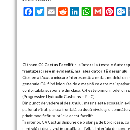
F
T
E
R
Li
W
G
Pi
ac
w
m
e
n
h
m
nt
u
e
itt
ai
d
ke
at
ai
er
l
b
er
l
di
dI
s
l
es
o
t
n
A
t
k
o
p
k
p
Citroen C4 Cactus Facelift s-a întors la testele Autore
franțuzesc iese în evidență, mai ales datorită designulu
Citroen a făcut o mișcare interesantă: a mutat modelul din
generație C4, fiind înlocuită de o mașină ce este mai spațio
confortabilă suspensie din clasă. C4 este primul model din 
(Progressive Hydraulic Cushions – PHC).
Din punct de vedere al designului, mașina este scoasă în evid
plafonul vitrat, partea frontală cu două nivele și o semnătur
primit modificări subtile la acest facelift.
În interior, C4 Cactus dispune de o planşă de bord joasă, cu n
centrală şi display-ul în totalitate digital. Interfaţa de con