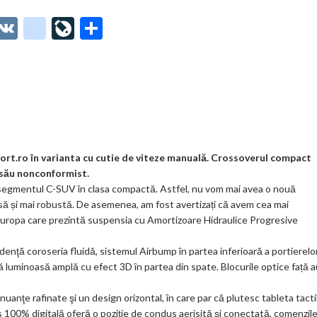
O
V
g
Li
P
t
K
o
ve
ar
o
o
Jo
ta
o
gl
ur
je
.
e_
n
az
co
b
al
ă
m
o
port.ro în varianta cu cutie de viteze manuală. Crossoverul compact
i său nonconformist.
o
 segmentul C-SUV în clasa compactă. Astfel, nu vom mai avea o nouă
k
asă și mai robustă. De asemenea, am fost avertizați că avem cea mai
Europa care prezintă suspensia cu Amortizoare Hidraulice Progresive
m
ar
enţă coroseria fluidă, sistemul Airbump în partea inferioară a portierelor
ă luminoasă amplă cu efect 3D în partea din spate. Blocurile optice față a
ks
uanţe rafinate şi un design orizontal, în care par că plutesc tableta tacti
dus 100% digitală oferă o poziţie de condus aerisită şi conectată, comenzil