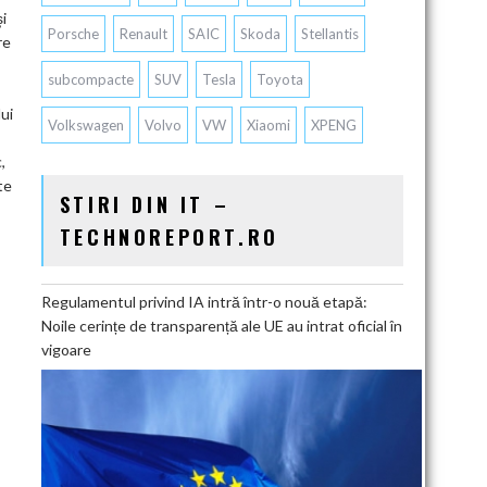
şi
Porsche
Renault
SAIC
Skoda
Stellantis
re
subcompacte
SUV
Tesla
Toyota
ui
Volkswagen
Volvo
VW
Xiaomi
XPENG
,
te
STIRI DIN IT –
TECHNOREPORT.RO
Regulamentul privind IA intră într-o nouă etapă:
Noile cerințe de transparență ale UE au intrat oficial în
vigoare