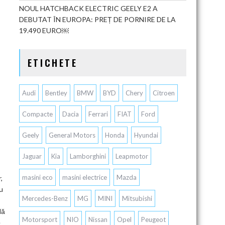
NOUL HATCHBACK ELECTRIC GEELY E2 A
DEBUTAT ÎN EUROPA: PREȚ DE PORNIRE DE LA
19.490 EURO￼
ETICHETE
Audi
Bentley
BMW
BYD
Chery
Citroen
Compacte
Dacia
Ferrari
FIAT
Ford
Geely
General Motors
Honda
Hyundai
Jaguar
Kia
Lamborghini
Leapmotor
masini eco
masini electrice
Mazda
,
u
Mercedes-Benz
MG
MINI
Mitsubishi
lă
Motorsport
NIO
Nissan
Opel
Peugeot
e