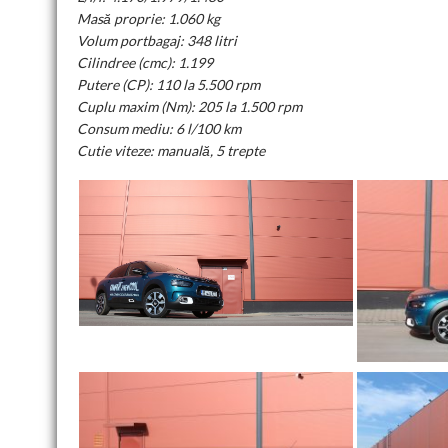
Masă proprie: 1.060 kg
Volum portbagaj: 348 litri
Cilindree (cmc): 1.199
Putere (CP): 110 la 5.500 rpm
Cuplu maxim (Nm): 205 la 1.500 rpm
Consum mediu: 6 l/100 km
Cutie viteze: manuală, 5 trepte