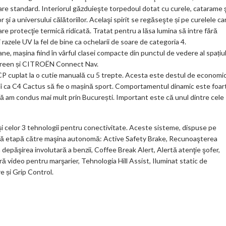
otare standard. Interiorul găzduieşte torpedoul dotat cu curele, catarame 
or şi a universului călătoriilor. Acelaşi spirit se regăseşte și pe curelele ca
e protecţie termică ridicată. Tratat pentru a lăsa lumina să intre fără
 razele UV la fel de bine ca ochelarii de soare de categoria 4.
, mașina fiind în vârful clasei compacte din punctul de vedere al spațiul
r Screen și CITROËN Connect Nav.
 cuplat la o cutie manuală cu 5 trepte. Acesta este destul de economic
nții ca C4 Cactus să fie o mașină sport. Comportamentul dinamic este foar
 că am condus mai mult prin București. Important este că unul dintre cele
şi celor 3 tehnologii pentru conectivitate. Aceste sisteme, dispuse pe
rimă etapă către maşina autonomă: Active Safety Brake, Recunoaşterea
 depăşirea involutară a benzii, Coffee Break Alert, Alertă atenţie şofer,
 video pentru marşarier, Tehnologia Hill Assist, Iluminat static de
e și Grip Control.