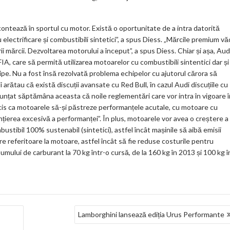
contează în sportul cu motor. Există o oportunitate de a intra datorită
 electrificare și combustibili sintetici”, a spus Diess. „Mărcile premium vă
 mărcii. Dezvoltarea motorului a început”, a spus Diess. Chiar și așa, Aud
A, care să permită utilizarea motoarelor cu combustibili sintentici dar și
cipe. Nu a fost însă rezolvată problema echipelor cu ajutorul cărora să
 arătau că există discuții avansate cu Red Bull, în cazul Audi discuțiile cu
nunțat săptămâna aceasta că noile reglementări care vor intra în vigoare î
ecis ca motoarele să-și păstreze performanțele acutale, cu motoare cu
nțierea excesivă a performanței”. În plus, motoarele vor avea o creștere a
bustibil 100% sustenabil (sintetici), astfel încât mașinile să aibă emisii
e referitoare la motoare, astfel încât să fie reduse costurile pentru
mului de carburant la 70 kg într-o cursă, de la 160 kg în 2013 și 100 kg î
Lamborghini lansează ediția Urus Performante