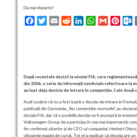
Da mai departe!
F
T
E
R
Li
W
G
Pi
ac
w
m
e
n
h
m
nt
u
e
itt
ai
d
ke
at
ai
er
l
b
er
l
di
dI
s
l
es
o
t
n
A
t
k
o
p
k
p
După recentele decizii la nivelul FIA, care reglementeaz
din 2026, o serie de informații neoficiale referitoare l
au luat deja decizia de intrare în competiție. Cele două 
Audi susține că nu a fost luată o decizie de intrare în Formul
publicații din Germania. „Nu comentăm zvonurile”, au declarat
decizia FIA, dar că o posibilă decizie va fi anunțată la moment
Volkswagen Group de a participa în cea mai importantă competi
fie confirmat ulterior și de CEO-ul companiei, Herbert Diess,
viitoarele mașini de cursă. Tot el a explicat că decizia are u