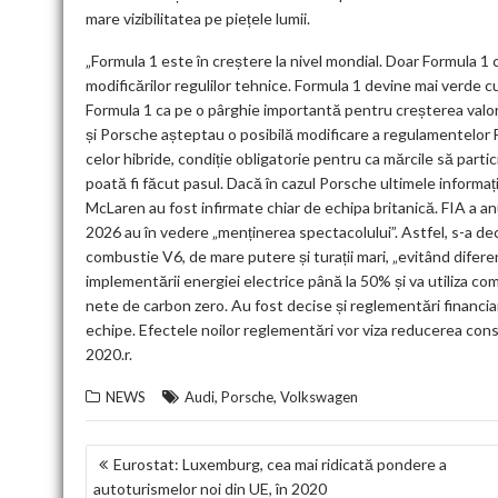
mare vizibilitatea pe piețele lumii.
„Formula 1 este în creștere la nivel mondial. Doar Formula 1 
modificărilor regulilor tehnice. Formula 1 devine mai verde cu
Formula 1 ca pe o pârghie importantă pentru creșterea valorii
și Porsche așteptau o posibilă modificare a regulamentelor FI
celor hibride, condiție obligatorie pentru ca mărcile să parti
poată fi făcut pasul. Dacă în cazul Porsche ultimele informații
McLaren au fost infirmate chiar de echipa britanică. FIA a a
2026 au în vedere „menținerea spectacolului”. Astfel, s-a d
combustie V6, de mare putere și turații mari, „evitând difere
implementării energiei electrice până la 50% și va utiliza com
nete de carbon zero. Au fost decise și reglementări financiar
echipe. Efectele noilor reglementări vor viza reducerea consu
2020.r.
,
,
NEWS
Audi
Porsche
Volkswagen
NAVIGARE
Eurostat: Luxemburg, cea mai ridicată pondere a
autoturismelor noi din UE, în 2020
ÎN