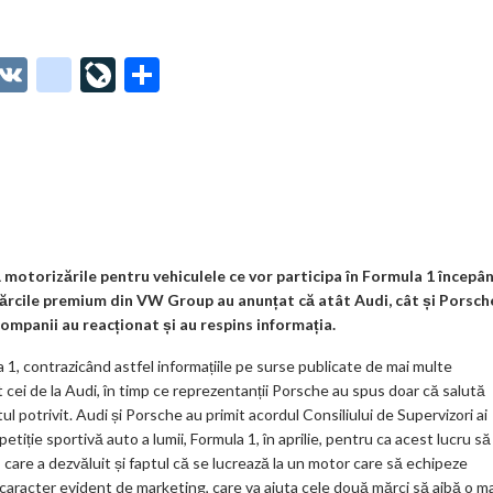
O
V
g
Li
P
t
K
o
ve
ar
o
o
Jo
ta
o
gl
ur
je
.
e_
n
az
co
b
al
ă
m
o
ă motorizările pentru vehiculele ce vor participa în Formula 1 începâ
a mărcile premium din VW Group au anunțat că atât Audi, cât și Porsch
o
companii au reacționat și au respins informația.
k
a 1, contrazicând astfel informațiile pe surse publicate de mai multe
m
 cei de la Audi, în timp ce reprezentanții Porsche au spus doar că salută
ul potrivit. Audi și Porsche au primit acordul Consiliului de Supervizori ai
ar
ție sportivă auto a lumii, Formula 1, în aprilie, pentru ca acest lucru să
ks
 care a dezvăluit și faptul că se lucrează la un motor care să echipeze
n caracter evident de marketing, care va ajuta cele două mărci să aibă o m