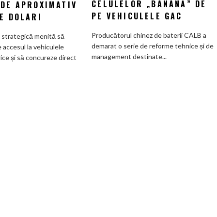
CELULELOR „BANANĂ” DE
 DE APROXIMATIV
Viitorul
începe
PE VEHICULELE GAC
E DOLARI
pick-
o
up
reformă
Producătorul chinez de baterii CALB a
e strategică menită să
Fathom
internă
demarat o serie de reforme tehnice și de
accesul la vehiculele
va
după
management destinate...
rice și să concureze direct
avea
scandalul
un
celulelor
preț
„banană”
de
de
pornire
pe
de
vehiculele
aproximativ
GAC
28.000
de
dolari