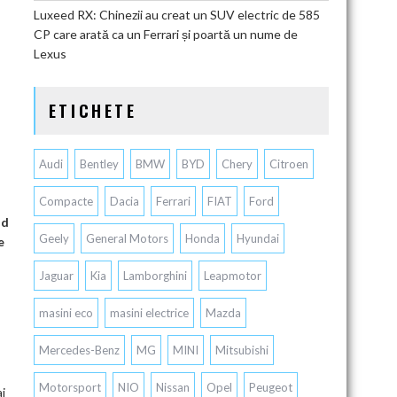
Luxeed RX: Chinezii au creat un SUV electric de 585
CP care arată ca un Ferrari și poartă un nume de
Lexus
ETICHETE
Audi
Bentley
BMW
BYD
Chery
Citroen
Compacte
Dacia
Ferrari
FIAT
Ford
nd
Geely
General Motors
Honda
Hyundai
e
Jaguar
Kia
Lamborghini
Leapmotor
masini eco
masini electrice
Mazda
Mercedes-Benz
MG
MINI
Mitsubishi
Motorsport
NIO
Nissan
Opel
Peugeot
ai