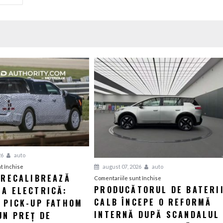
26
auto
pentru
august 07, 2026
auto
t închise
 RECALIBREAZĂ
Ford
pentru
Comentariile sunt închise
PRODUCĂTORUL DE BATERI
IA ELECTRICĂ:
își
Producătorul
recalibrează
CALB ÎNCEPE O REFORMĂ
de
L PICK-UP FATHOM
strategia
baterii
INTERNĂ DUPĂ SCANDALUL
UN PREȚ DE
electrică:
CALB