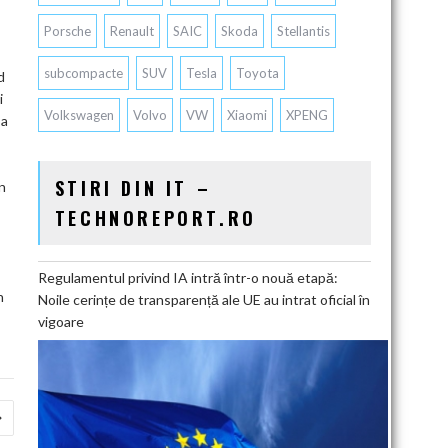
Porsche
Renault
SAIC
Skoda
Stellantis
subcompacte
SUV
Tesla
Toyota
d
i
Volkswagen
Volvo
VW
Xiaomi
XPENG
 a
STIRI DIN IT –
n
TECHNOREPORT.RO
Regulamentul privind IA intră într-o nouă etapă:
n
Noile cerințe de transparență ale UE au intrat oficial în
vigoare