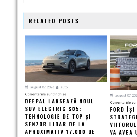
ARTICOLE
RELATED POSTS
august 07, 2026
auto
pentru
Comentariile sunt închise
august 07, 20
DEEPAL LANSEAZĂ NOUL
Deepal
Comentariile sun
SUV ELECTRIC S05:
lansează
FORD ÎȘI
noul
TEHNOLOGIE DE TOP ȘI
STRATEG
SUV
SENZOR LIDAR DE LA
VIITORU
electric
APROXIMATIV 17.000 DE
VA AVEA 
S05: