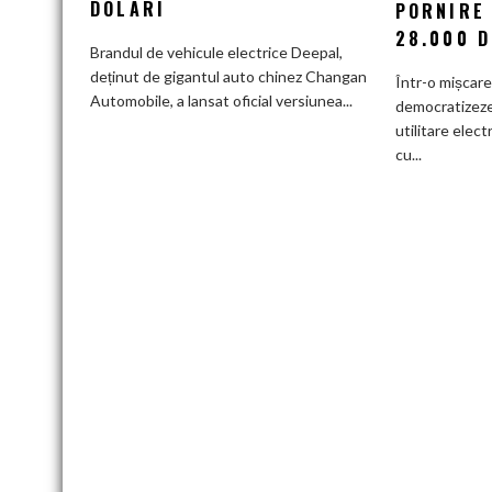
DOLARI
PORNIRE
Tehnologie
28.000 D
de
Brandul de vehicule electrice Deepal,
top
deținut de gigantul auto chinez Changan
Într-o mișcar
și
Automobile, a lansat oficial versiunea...
democratizeze 
senzor
utilitare elect
LiDAR
cu...
de
la
aproximativ
17.000
de
dolari