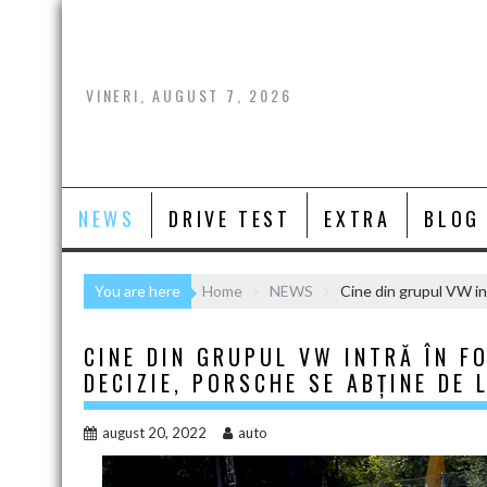
Skip
to
content
VINERI, AUGUST 7, 2026
NEWS
DRIVE TEST
EXTRA
BLOG
You are here
Home
NEWS
Cine din grupul VW int
CINE DIN GRUPUL VW INTRĂ ÎN F
DECIZIE, PORSCHE SE ABȚINE DE 
august 20, 2022
auto