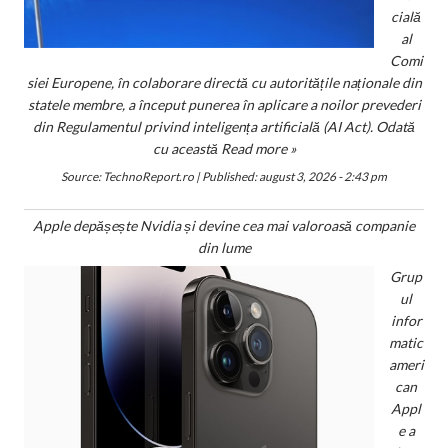
cială
al
Comi
siei Europene, în colaborare directă cu autoritățile naționale din
statele membre, a început punerea în aplicare a noilor prevederi
din Regulamentul privind inteligența artificială (AI Act). Odată
cu această
Read more »
Source:
TechnoReport.ro
|
Published:
august 3, 2026 - 2:43 pm
Apple depășește Nvidia și devine cea mai valoroasă companie
din lume
Grup
ul
infor
matic
ameri
can
Appl
e a