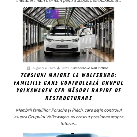
cheltuiesc mult mai mult pentru acoperirea dobânzilor...
pe
furnizorii
auto
germani,
arată
un
studiu
recent
pentru
august 08, 2026
auto
Comentariile sunt închise
TENSIUNI MAJORE LA WOLFSBURG:
Tensiuni
FAMILIILE CARE CONTROLEAZĂ GRUPUL
majore
la
VOLKSWAGEN CER MĂSURI RAPIDE DE
Wolfsburg:
RESTRUCTURARE
Familiile
care
Membrii familiilor Porsche și Piëch, care dețin controlul
controlează
asupra Grupului Volkswagen, au crescut presiunea asupra
Grupul
tuturor...
Volkswagen
cer