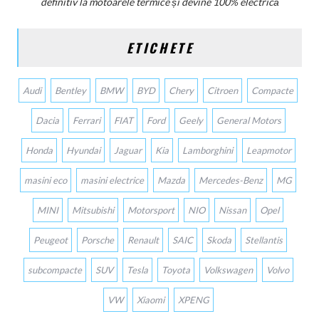
definitiv la motoarele termice și devine 100% electrică
ETICHETE
Audi
Bentley
BMW
BYD
Chery
Citroen
Compacte
Dacia
Ferrari
FIAT
Ford
Geely
General Motors
Honda
Hyundai
Jaguar
Kia
Lamborghini
Leapmotor
masini eco
masini electrice
Mazda
Mercedes-Benz
MG
MINI
Mitsubishi
Motorsport
NIO
Nissan
Opel
Peugeot
Porsche
Renault
SAIC
Skoda
Stellantis
subcompacte
SUV
Tesla
Toyota
Volkswagen
Volvo
VW
Xiaomi
XPENG