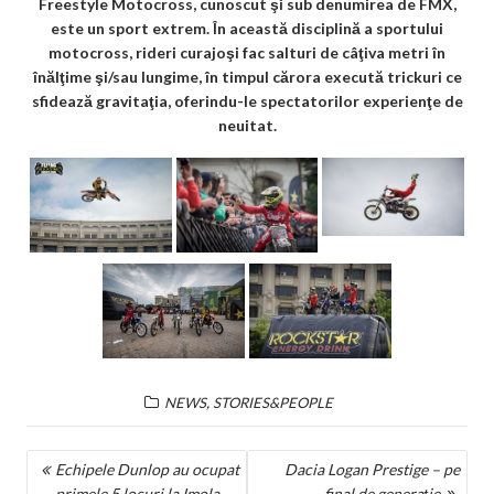
Freestyle Motocross, cunoscut şi sub denumirea de FMX,
este un sport extrem. În această disciplină a sportului
motocross, rideri curajoşi fac salturi de câţiva metri în
înălţime şi/sau lungime, în timpul cărora execută trickuri ce
sfidează gravitaţia, oferindu-le spectatorilor experienţe de
neuitat.
,
NEWS
STORIES&PEOPLE
NAVIGARE
Echipele Dunlop au ocupat
Dacia Logan Prestige – pe
primele 5 locuri la Imola
final de generație