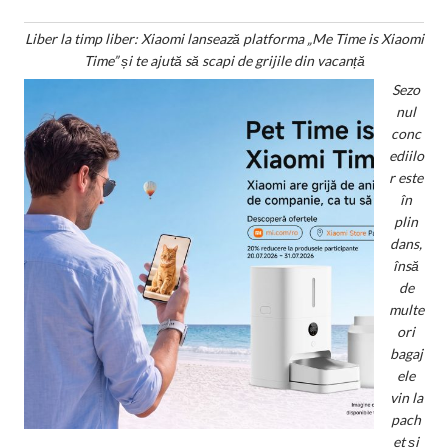
Liber la timp liber: Xiaomi lansează platforma „Me Time is Xiaomi
Time” și te ajută să scapi de grijile din vacanță
Sezo
nul
conc
ediilo
r este
în
plin
dans,
însă
de
multe
ori
bagaj
ele
vin la
pach
et și