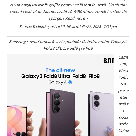
cu un bagaj invizibil: grijile pentru ce lăsăm în urmă. Un studiu
recent realizat de Xiaomi arată că 49% dintre români se tem de
spargeri
Read more »
Source:
TechnoReport.ro
|
Published:
iulie 22, 2026 - 7:31 pm
Samsung revoluționează seria pliabilă: Debutul noilor Galaxy Z
Fold8 Ultra, Fold8 și Flip8
Sams
ung
Elect
ronic
s a
preze
ntat
astăz
i
noua
serie
Galax