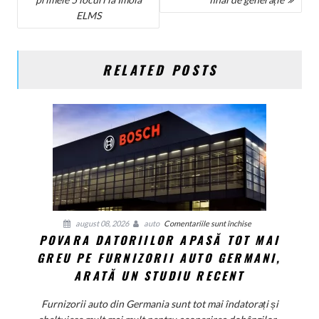
ÎN
ELMS
ARTICOLE
RELATED POSTS
pentru
august 08, 2026
auto
Comentariile sunt închise
POVARA DATORIILOR APASĂ TOT MAI
Povara
GREU PE FURNIZORII AUTO GERMANI,
datoriilor
apasă
ARATĂ UN STUDIU RECENT
tot
mai
Furnizorii auto din Germania sunt tot mai îndatorați și
greu