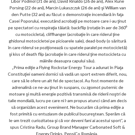
Libor Podmol (31 de ani), David Rinaldo (26 de ani), Alex Rune
ks
Porsing (22 de ani), Marcin Lukaszczyk (26 de ani) şi William van
den Putte (32 ani) au făcut o demonstraţie incendiară în faţa
Casei Poporului, executând acrobaţii pe motoare care i-au ţinut
pe spectatori cu respiraţia tăiată: backflip (rotație în aer de 360⁰
cu motocicleta), cliffhanger (acrobaţie în care riderul ţine
ghidonul motocicletei pe picioarele sale), dead-body (o săritură
în care riderul se poziţionează cu spatele paralel pe motocicletă)
şi kiss of death flip (acrobaţie în care riderul ţine motocicleta cu
mâinile deasupra capului său).
„Prima ediţie a Flying Rockstar Energy Tour a adunat în Piaţa
Constituţiei oameni dornici să vadă un sport extrem diferit, nou,
care să le ofere un alt fel de spectacol. Au fost momente de
adrenalină ce ne-au ţinut în suspans, cu zgomot puternic de
motoare şi multă energie pozitivă transmisă de riderii noştri de
talie mondială, lucru pe care ni l-am propus atunci când am decis
să organizăm acest eveniment. Ne bucurăm că prima ediţie a
fost primită cu entuziasm de publicul bucureştean. Sperăm că
le-am trezit curiozitatea şi că vor deveni fani ai acestui sport”, a
spus Cristina Radu, Group Brand Manager Carbonated Soft &
Energy Drinks, PepsiCo România.