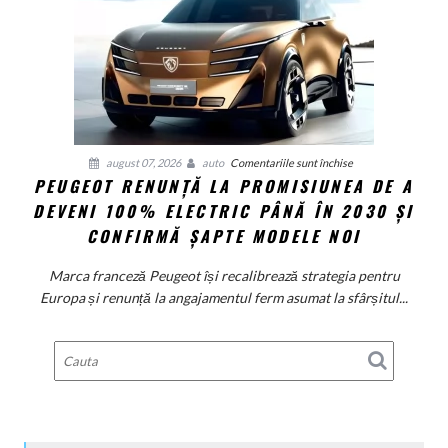
măsuri
rapide
de
restructurare
pentru
august 07, 2026
auto
Comentariile sunt închise
PEUGEOT RENUNȚĂ LA PROMISIUNEA DE A
Peugeot
DEVENI 100% ELECTRIC PÂNĂ ÎN 2030 ȘI
renunță
la
CONFIRMĂ ȘAPTE MODELE NOI
promisiunea
de
Marca franceză Peugeot își recalibrează strategia pentru
a
Europa și renunță la angajamentul ferm asumat la sfârșitul...
deveni
100%
electric
până
în
2030
și