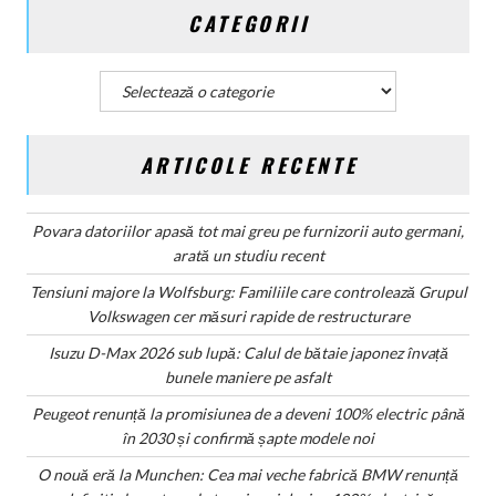
CATEGORII
confirmă
șapte
modele
Categorii
noi
ARTICOLE RECENTE
Povara datoriilor apasă tot mai greu pe furnizorii auto germani,
arată un studiu recent
Tensiuni majore la Wolfsburg: Familiile care controlează Grupul
Volkswagen cer măsuri rapide de restructurare
Isuzu D-Max 2026 sub lupă: Calul de bătaie japonez învață
bunele maniere pe asfalt
Peugeot renunță la promisiunea de a deveni 100% electric până
în 2030 și confirmă șapte modele noi
O nouă eră la Munchen: Cea mai veche fabrică BMW renunță