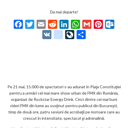
Da mai departe!
F
T
E
R
Li
W
G
Pi
O
ac
w
m
e
n
h
m
nt
ut
V
g
Li
P
e
itt
ai
d
ke
at
ai
er
lo
K
o
ve
ar
b
er
l
di
dI
s
l
es
o
o
Jo
ta
o
t
n
A
t
k.
gl
ur
je
o
p
co
e_
n
az
k
p
m
b
al
ă
o
Pe 21 mai, 15.000 de spectatori s-au adunat în Piaţa Constituţiei
pentru a urmări cel mai mare show urban de FMX din România,
o
organizat de Rockstar Energy Drink. Cinci dintre cei mai buni
k
rideri FMX din lume au susţinut pentru publicul din Bucureşti,
timp de două ore, patru sesiuni de acrobaţii pe motoare care au
m
crescut în intensitate, spectacol şi adrenalină.
ar