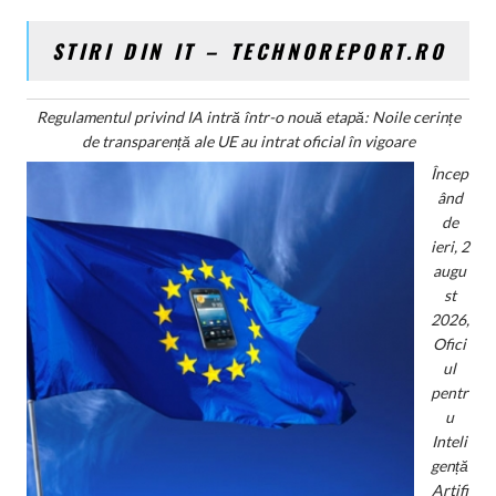
STIRI DIN IT – TECHNOREPORT.RO
Regulamentul privind IA intră într-o nouă etapă: Noile cerințe
de transparență ale UE au intrat oficial în vigoare
Încep
ând
de
ieri, 2
augu
st
2026,
Ofici
ul
pentr
u
Inteli
gență
Artifi