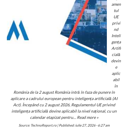
amen
tul
UE
privi
nd
Inteli
gența
Artifi
cială
devin
e
aplic
abil
în
România de la 2 august România intră în faza de punere în
aplicare a cadrului european pentru inteligența artificială (AI
Act). Începând cu 2 august 2026, Regulamentul UE privind
inteligența artificială devine aplicabil la nivel național, cu un
calendar etapizat pentru…
Read more »
Source:
TechnoReport.ro
|
Published:
iulie 27, 2026 - 6:27 am