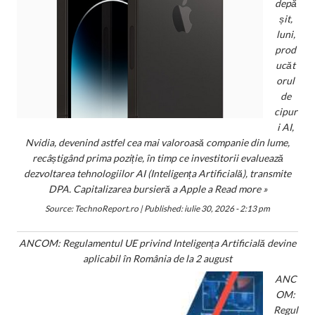
depă
șit,
luni,
prod
ucăt
orul
de
cipur
i AI,
Nvidia, devenind astfel cea mai valoroasă companie din lume,
recâștigând prima poziție, în timp ce investitorii evaluează
dezvoltarea tehnologiilor AI (Inteligența Artificială), transmite
DPA. Capitalizarea bursieră a Apple a
Read more »
Source:
TechnoReport.ro
|
Published:
iulie 30, 2026 - 2:13 pm
ANCOM: Regulamentul UE privind Inteligența Artificială devine
aplicabil în România de la 2 august
ANC
OM:
Regul