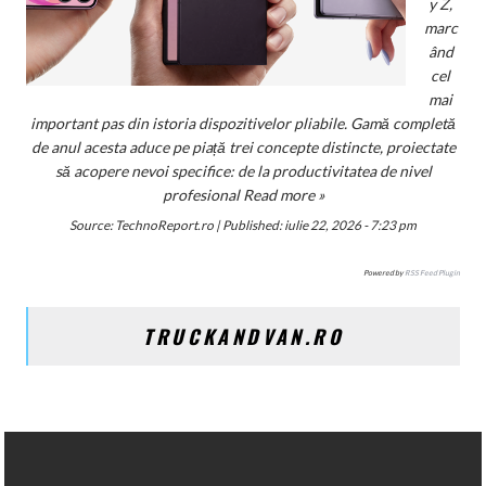
y Z,
marc
ând
cel
mai
important pas din istoria dispozitivelor pliabile. Gamă completă
de anul acesta aduce pe piață trei concepte distincte, proiectate
să acopere nevoi specifice: de la productivitatea de nivel
profesional
Read more »
Source:
TechnoReport.ro
|
Published:
iulie 22, 2026 - 7:23 pm
Powered by
RSS Feed Plugin
TRUCKANDVAN.RO