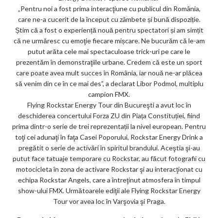
„Pentru noi a fost prima interacţiune cu publicul din România,
care ne-a cucerit de la început cu zâmbete și bună dispoziție.
Știm că a fost o experiență nouă pentru spectatori și am simțit
că ne urmăresc cu emoţie fiecare mișcare. Ne bucurăm că le-am
putut arăta cele mai spectaculoase trick-uri pe care le
prezentăm în demonstraţiile urbane. Credem că este un sport
care poate avea mult succes în România, iar nouă ne-ar plăcea
să venim din ce în ce mai des”, a declarat Libor Podmol, multiplu
campion FMX.
Flying Rockstar Energy Tour din Bucureşti a avut loc în
deschiderea concertului Forza ZU din Piața Constituției, fiind
prima dintr-o serie de trei reprezentații la nivel european. Pentru
toţi cei adunaţi în faţa Casei Poporului, Rockstar Energy Drink a
pregătit o serie de activări în spiritul brandului. Aceştia şi-au
putut face tatuaje temporare cu Rockstar, au făcut fotografii cu
motocicleta în zona de activare Rockstar şi au interacţionat cu
echipa Rockstar Angels, care a întreţinut atmosfera în timpul
show-ului FMX. Următoarele ediţii ale Flying Rockstar Energy
Tour vor avea loc în Varşovia şi Praga.