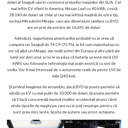
dolari al Seagull-ului în contextul prețurilor mașinilor din SUA. Cel
mai ieftin EV oferit în America, Nissan Leaf cu 40 kWh, costă
28.140 de dolari, iar chiar și cea mai ieftină mașină de orice tip,
vechiul Mitsubishi Mirage, care are dimensiuni similare cu BYD,
are un preț de pornire de 16.695 de dolari.
Adevărat, majoritatea americanilor probabil nu ar vrea să
cumpere un Seagull de 74 CP (75 PS), la fel cum majoritatea nu
vor să aibă un Mirage, dar mulți șoferi din Europa și alte părți ale
lumii vor dori unul, și nu le va păsa că bateria sa este mică (30
kWh) sau folosește tehnologia mai puțin exotică cu ioni de
sodiu. Vor fi mai interesați de o autonomie reală de peste 150 de
mile (240 km).
Și privind imaginea de ansamblu, dacă BYD își poate permite să
vândă un EV cu mai puțin de 10.000 de dolari, își poate permite
să îi facă concurență masivă rivalilor occidentali atunci când
vinde tipurile de mașini pe care nu le poți respinge pentru că
sunt prea mici, lente, lipsite de putere sau prost echipate.