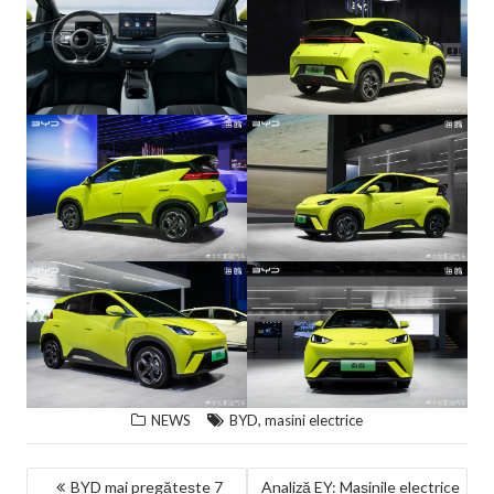
,
NEWS
BYD
masini electrice
NAVIGARE
BYD mai pregătește 7
Analiză EY: Mașinile electrice