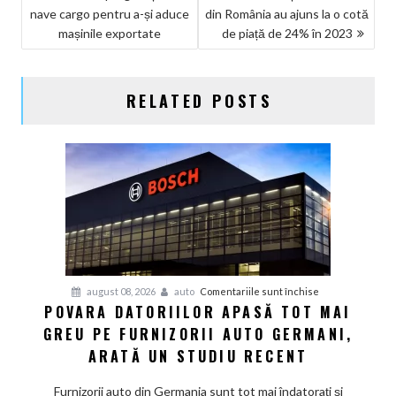
nave cargo pentru a-și aduce
din România au ajuns la o cotă
ÎN
mașinile exportate
de piață de 24% în 2023
ARTICOLE
RELATED POSTS
pentru
august 08, 2026
auto
Comentariile sunt închise
POVARA DATORIILOR APASĂ TOT MAI
Povara
GREU PE FURNIZORII AUTO GERMANI,
datoriilor
apasă
ARATĂ UN STUDIU RECENT
tot
mai
Furnizorii auto din Germania sunt tot mai îndatorați și