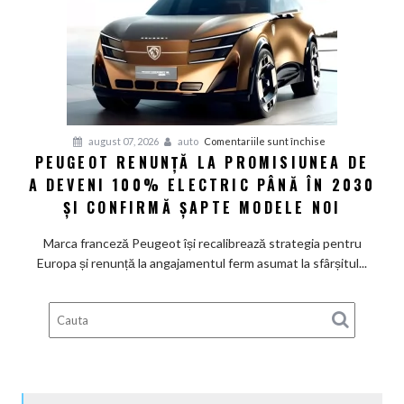
cer
măsuri
rapide
de
restructurare
pentru
august 07, 2026
auto
Comentariile sunt închise
PEUGEOT RENUNȚĂ LA PROMISIUNEA DE
Peugeot
A DEVENI 100% ELECTRIC PÂNĂ ÎN 2030
renunță
la
ȘI CONFIRMĂ ȘAPTE MODELE NOI
promisiunea
de
Marca franceză Peugeot își recalibrează strategia pentru
a
Europa și renunță la angajamentul ferm asumat la sfârșitul...
deveni
100%
electric
până
în
2030
și