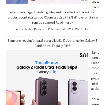
vin la
pach
et și cu un bagaj invizibil: grijile pentru ce lăsăm în urmă. Un
studiu recent realizat de Xiaomi arată că 49% dintre români se
tem de spargeri
Read more »
Source:
TechnoReport.ro
|
Published:
iulie 22, 2026 - 7:31 pm
Samsung revoluționează seria pliabilă: Debutul noilor Galaxy Z
Fold8 Ultra, Fold8 și Flip8
Sams
ung
Elect
ronic
s a
preze
ntat
astăz
i
noua
serie