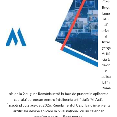
OM:
Regu
lame
ntul
UE
privin
d
Inteli
gența
Artifi
cială
devin
e
aplica
bil în
Româ
nia de la 2 august România intră în faza de punere în aplicare a
cadrului european pentru inteligența artificială (AI Act).
Începând cu 2 august 2026, Regulamentul UE privind inteligența
artificială devine aplicabil la nivel național, cu un calendar
etapizat pentru…
Read more »