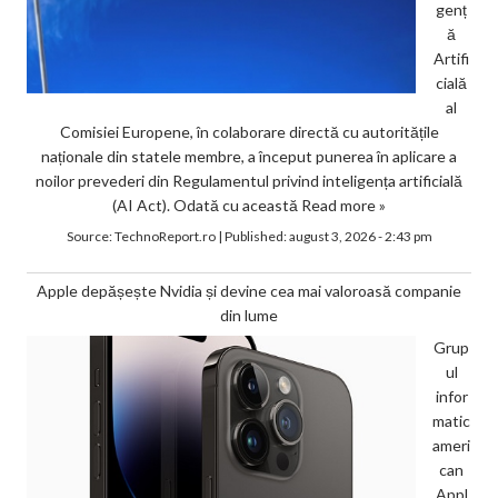
genț
ă
Artifi
cială
al
Comisiei Europene, în colaborare directă cu autoritățile
naționale din statele membre, a început punerea în aplicare a
noilor prevederi din Regulamentul privind inteligența artificială
(AI Act). Odată cu această
Read more »
Source:
TechnoReport.ro
|
Published:
august 3, 2026 - 2:43 pm
Apple depășește Nvidia și devine cea mai valoroasă companie
din lume
Grup
ul
infor
matic
ameri
can
Appl