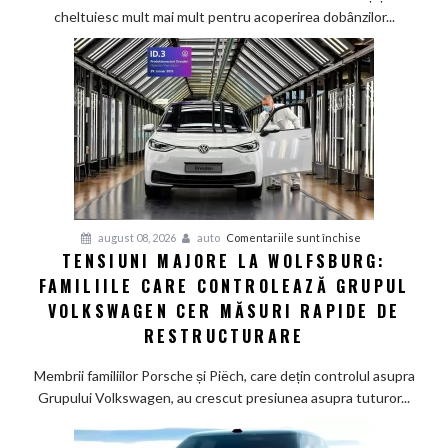
greu
cheltuiesc mult mai mult pentru acoperirea dobânzilor...
pe
furnizorii
auto
germani,
arată
un
studiu
recent
pentru
august 08, 2026
auto
Comentariile sunt închise
TENSIUNI MAJORE LA WOLFSBURG:
Tensiuni
FAMILIILE CARE CONTROLEAZĂ GRUPUL
majore
la
VOLKSWAGEN CER MĂSURI RAPIDE DE
Wolfsburg:
RESTRUCTURARE
Familiile
care
Membrii familiilor Porsche și Piëch, care dețin controlul asupra
controlează
Grupului Volkswagen, au crescut presiunea asupra tuturor...
Grupul
Volkswagen