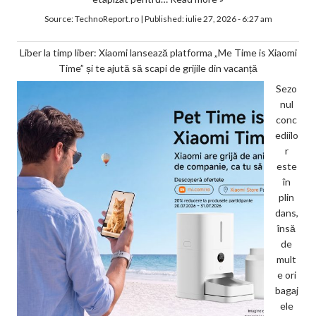
Source:
TechnoReport.ro
|
Published:
iulie 27, 2026 - 6:27 am
Liber la timp liber: Xiaomi lansează platforma „Me Time is Xiaomi
Time” și te ajută să scapi de grijile din vacanță
Sezo
nul
conc
ediilo
r
este
în
plin
dans,
însă
de
mult
e ori
bagaj
ele