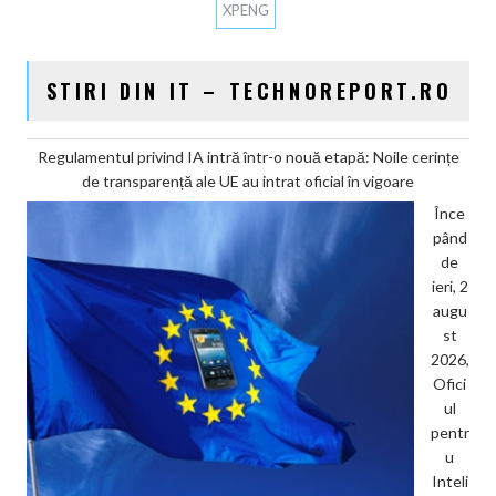
XPENG
STIRI DIN IT – TECHNOREPORT.RO
Regulamentul privind IA intră într-o nouă etapă: Noile cerințe
de transparență ale UE au intrat oficial în vigoare
Înce
pând
de
ieri, 2
augu
st
2026,
Ofici
ul
pentr
u
Inteli