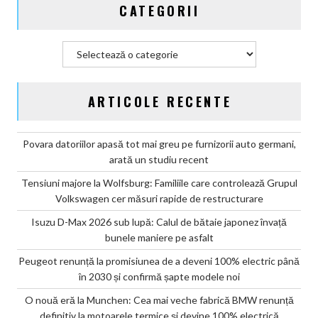
CATEGORII
confirmă
șapte
modele
Categorii
noi
ARTICOLE RECENTE
Povara datoriilor apasă tot mai greu pe furnizorii auto germani,
arată un studiu recent
Tensiuni majore la Wolfsburg: Familiile care controlează Grupul
Volkswagen cer măsuri rapide de restructurare
Isuzu D-Max 2026 sub lupă: Calul de bătaie japonez învață
bunele maniere pe asfalt
Peugeot renunță la promisiunea de a deveni 100% electric până
în 2030 și confirmă șapte modele noi
O nouă eră la Munchen: Cea mai veche fabrică BMW renunță
definitiv la motoarele termice și devine 100% electrică