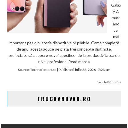
Galax
y Z,
marc
ând
cel
mai
important pas din istoria dispozitivelor pliabile. Gamă completă
de anul acesta aduce pe piață trei concepte distincte,
proiectate să acopere nevoi specifice: de la productivitatea de
nivel profesional
Read more »
Source:
TechnoReport.ro
|
Published:
iulie 22, 2026 - 7:23 pm
Powered by
RSS Feed Plugin
TRUCKANDVAN.RO