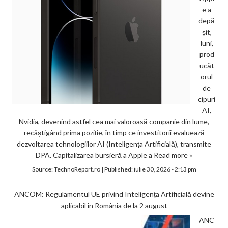
e a
depă
șit,
luni,
prod
ucăt
orul
de
cipuri
AI,
Nvidia, devenind astfel cea mai valoroasă companie din lume,
recâștigând prima poziție, în timp ce investitorii evaluează
dezvoltarea tehnologiilor AI (Inteligența Artificială), transmite
DPA. Capitalizarea bursieră a Apple a
Read more »
Source:
TechnoReport.ro
|
Published:
iulie 30, 2026 - 2:13 pm
ANCOM: Regulamentul UE privind Inteligența Artificială devine
aplicabil în România de la 2 august
ANC