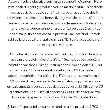
m
Autovehiculele electrice sunt prea scumpe în Occident. Noi o
știm, dealerii o știu și producătorii de mașini o știu. Chiar și cele
ar
mai accesibile modele sunt încă mai puțin accesibile decât
ks
echivalentul cu motor pe benzină, deși mărcile auto occidentale
vorbesc cu entuziasm despre cum platformele lor EV de nouă
generație vor aduce tehnologia electrică pe stradă cu mii de
dolari mai puțin decât costă în prezent. Dar, dat fiind ultimele
știri de la producătorul auto chinez BYD, toate acestea par a fi
un exercițiu în vanitate.
BYD a făcut încă o mișcare în războiul prețurilor din China și a
redus prețul celei mai ieftine EV-uri, Seagull, cu 5%, aducând
costul de vânzare cu amănuntul la doar 9.700 de dolari. Nu, nu
am omis un „1” de la începutul acelui preț, BYD va vinde într-
adevăr cumpărătorilor chinezi un EV nou-nouț cu mai puțin de
10.000 de dolari, relatează Reuters. Între timp, Stellantis se
entuziasmează la perspectiva de a aduce pe piață Citroen e-C3
și echivalentul său Fiat viitor pentru 22.000 de dolari, iar VW
lucrează din greu la modelul său ID.2 de 26.500 de dolari.
Și lucrurile par la fel de sumbre când te uiți la prețul de 9.700 de