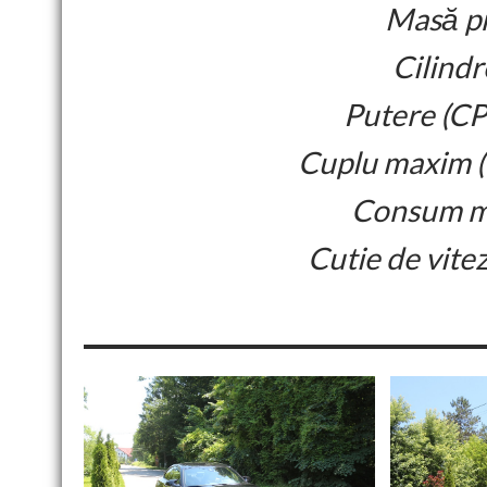
Masă pr
Cilindr
Putere (CP
Cuplu maxim (
Consum me
Cutie de vite