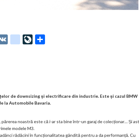
O
V
g
Li
P
t
K
o
ve
ar
o
o
Jo
ta
o
gl
ur
je
.
e_
n
az
co
b
al
ă
m
o
nțelor de downsizing și electrificare din industrie. Este și cazul BMW
de la Automobile Bavaria.
o
k
, părerea noastră este că i-ar sta bine într-un garaj de colecționar… Și as
m
primele modele M3.
adânci rădăcini în funcționalitatea gândită pentru a da performanță. Cu
ar