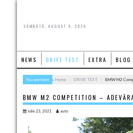
Skip
to
content
SÂMBĂTĂ, AUGUST 8, 2026
NEWS
DRIVE TEST
EXTRA
BLOG
You are here
Home
DRIVE TEST
BMW M2 Compet
BMW M2 COMPETITION – ADEVĂRA
iulie 23, 2021
auto