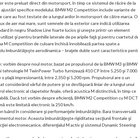
r este preluat direct din motorsport, în timp ce sistemul de răcire de la
ks
 ajustări specifice modelului. BMW M2 Competition include variante de
re care au fost testate de-a lungul anilor în motorsport de către marca. O
lux de aer mai mare, sunt semnele de la exterior care indică utilizarea
andard în negru Shadow Line foarte lucios şi uneşte printr-un element
e utilizat şi pentru branhiile laterale de pe aripile faţă şi pentru cvartetul d
a M Competition de culoare închisă înnobilează partea spate a
dublu îmbunătăţeşte aerodinamica – braţele duble sunt caracteristice pent
: vorbim despre noul motor, bazat pe propulsorul de la BMW M3 şi BMW
ne şi tehnologie M TwinPower Turbo furnizează 410 CP între 5.250 şi 7.000
 o plajă impresionantă, între 2.350 şi 5.200 rpm. Propulsorul are o un
t considerând vârful de putere şi se desfăşoară liniar de-a lungul unui
rol electronic al clapetelor finale, oferă acustica M distinctivă, în timp ce
abilă. Dacă tot vorbim despre eficiență, BMW M2 Competition cu M DCT
imă este limitată electronic la 250 km/h.
 luând în considerare şi performanţele îmbunătăţite. Bara transversală
entul motor. Aceasta îmbunătăţeşte rigiditatea secţiunii frontale şi
ecţiei electromecanice, diferenţialul M activ şi sistemul Dynamic Steering