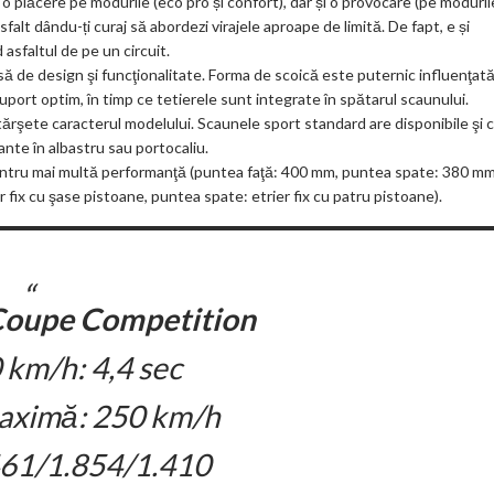
o plăcere pe modurile (eco pro și confort), dar și o provocare (pe moduril
sfalt dându-ți curaj să abordezi virajele aproape de limită. De fapt, e și
 asfaltul de pe un circuit.
ă de design şi funcţionalitate. Forma de scoică este puternic influenţat
ort optim, în timp ce tetierele sunt integrate în spătarul scaunului.
întărşete caracterul modelului. Scaunele sport standard are disponibile şi 
nte în albastru sau portocaliu.
pentru mai multă performanţă (puntea faţă: 400 mm, puntea spate: 380 mm
r fix cu şase pistoane, puntea spate: etrier fix cu patru pistoane).
upe Competition
 km/h: 4,4 sec
aximă: 250 km/h
.461/1.854/1.410