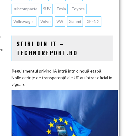
subcompacte
SUV
Tesla
Toyota
Volkswagen
Volvo
VW
Xiaomi
XPENG
e
STIRI DIN IT –
ru
TECHNOREPORT.RO
Regulamentul privind IA intră într-o nouă etapă:
Noile cerințe de transparență ale UE au intrat oficial în
vigoare