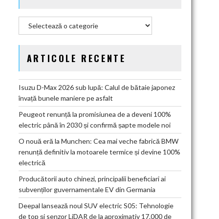
Categorii
ARTICOLE RECENTE
Isuzu D-Max 2026 sub lupă: Calul de bătaie japonez
învață bunele maniere pe asfalt
Peugeot renunță la promisiunea de a deveni 100%
electric până în 2030 și confirmă șapte modele noi
O nouă eră la Munchen: Cea mai veche fabrică BMW
renunță definitiv la motoarele termice și devine 100%
electrică
Producătorii auto chinezi, principalii beneficiari ai
subvenților guvernamentale EV din Germania
Deepal lansează noul SUV electric S05: Tehnologie
de top și senzor LiDAR de la aproximativ 17.000 de