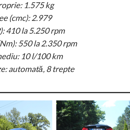
oprie: 1.575 kg
ee (cmc): 2.979
): 410 la 5.250 rpm
Nm): 550 la 2.350 rpm
diu: 10 l/100 km
ze: automată, 8 trepte