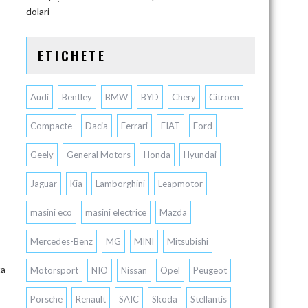
dolari
ETICHETE
Audi
Bentley
BMW
BYD
Chery
Citroen
Compacte
Dacia
Ferrari
FIAT
Ford
Geely
General Motors
Honda
Hyundai
Jaguar
Kia
Lamborghini
Leapmotor
masini eco
masini electrice
Mazda
Mercedes-Benz
MG
MINI
Mitsubishi
ta
Motorsport
NIO
Nissan
Opel
Peugeot
Porsche
Renault
SAIC
Skoda
Stellantis