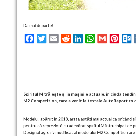
Da mai departe!
F
T
E
R
Li
W
G
Pi
ac
w
m
e
n
h
m
nt
u
e
itt
ai
d
ke
at
ai
er
l
b
er
l
di
dI
s
l
es
o
t
n
A
t
k
o
p
k
p
Spiritul M trăiește și în mașinile actuale, în ciuda tendi
M2 Competition, care a venit la testele AutoReport.ro 
Modelul, apărut în 2018, arată astăzi mai actual ca oricând și
pentru că reprezintă cu adevărat spiritul M întruchipat de 
Designul agresiv modificat al modelului M2 Competition are 