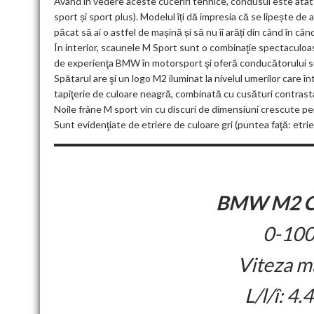
Având în vedere aceste cuceriri tehnice, condusul este atât 
sport și sport plus). Modelul îți dă impresia că se lipește de a
păcat să ai o astfel de mașină și să nu îi arăți din când în când
În interior, scaunele M Sport sunt o combinaţie spectaculoas
de experienţa BMW în motorsport şi oferă conducătorului sup
Spătarul are şi un logo M2 iluminat la nivelul umerilor care 
tapiţerie de culoare neagră, combinată cu cusături contrasta
Noile frâne M sport vin cu discuri de dimensiuni crescute 
Sunt evidenţiate de etriere de culoare gri (puntea faţă: etrie
BMW M2 Co
0-100
Viteza m
L/l/î: 4