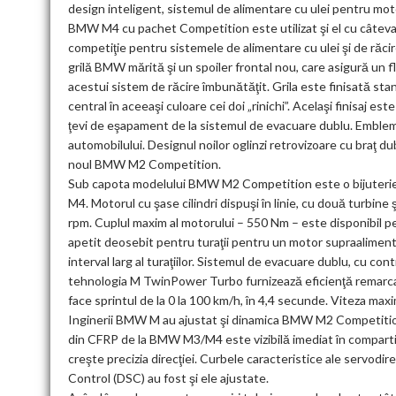
design inteligent, sistemul de alimentare cu ulei pentru moto
BMW M4 cu pachet Competition este utilizat şi el cu câteva
competiţie pentru sistemele de alimentare cu ulei şi de răci
grilă BMW mărită şi un spoiler frontal nou, care asigură un f
acestui sistem de răcire îmbunătăţit. Grila este finisată st
central în aceeaşi culoare cei doi „rinichi”. Acelaşi finisaj est
ţevi de eşapament de la sistemul de evacuare dublu. Emblem
automobilului. Designul noilor oglinzi retrovizoare cu braţ 
noul BMW M2 Competition.
Sub capota modelului BMW M2 Competition este o bijuterie
M4. Motorul cu şase cilindri dispuşi în linie, cu două turbi
rpm. Cuplul maxim al motorului – 550 Nm – este disponibil pe
apetit deosebit pentru turaţii pentru un motor supraalimenta
interval larg al turaţiilor. Sistemul de evacuare dublu, cu cont
tehnologia M TwinPower Turbo furnizează eficienţă remarc
face sprintul de la 0 la 100 km/h, în 4,4 secunde. Viteza max
Inginerii BMW M au ajustat şi dinamica BMW M2 Competition
din CFRP de la BMW M3/M4 este vizibilă imediat în compartim
creşte precizia direcţiei. Curbele caracteristice ale servodir
Control (DSC) au fost şi ele ajustate.