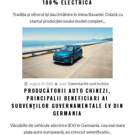
100% ELECTRICĂ
Munchen:
Cea
Tradiția și viitorul își dau întâlnire în inima Bavariei. Odată cu
mai
startul producției noului model complet...
veche
fabrică
BMW
renunță
definitiv
la
motoarele
termice
și
pentru
august 07, 2026
auto
Comentariile sunt închise
devine
PRODUCĂTORII AUTO CHINEZI,
Producătorii
100%
PRINCIPALII BENEFICIARI AI
auto
electrică
chinezi,
SUBVENȚILOR GUVERNAMENTALE EV DIN
principalii
GERMANIA
beneficiari
ai
Vânzările de vehicule electrice (EV) în Germania, cea mai mare
subvenților
piața auto europeană, au crescut semnificativ...