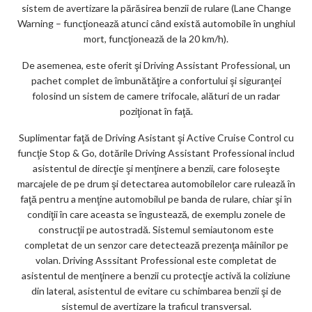
sistem de avertizare la părăsirea benzii de rulare (Lane Change
Warning – funcţionează atunci când există automobile în unghiul
mort, funcţionează de la 20 km/h).
De asemenea, este oferit şi Driving Assistant Professional, un
pachet complet de îmbunătăţire a confortului şi siguranţei
folosind un sistem de camere trifocale, alături de un radar
poziţionat în faţă.
Suplimentar faţă de Driving Asistant şi Active Cruise Control cu
funcţie Stop & Go, dotările Driving Assistant Professional includ
asistentul de direcţie şi menţinere a benzii, care foloseşte
marcajele de pe drum şi detectarea automobilelor care rulează în
faţă pentru a menţine automobilul pe banda de rulare, chiar şi în
condiţii în care aceasta se îngustează, de exemplu zonele de
construcţii pe autostradă. Sistemul semiautonom este
completat de un senzor care detectează prezenţa mâinilor pe
volan. Driving Asssitant Professional este completat de
asistentul de menţinere a benzii cu protecţie activă la coliziune
din lateral, asistentul de evitare cu schimbarea benzii şi de
sistemul de avertizare la traficul transversal.