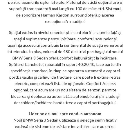
pentru geamurile uşilor laterale. Plafonul de sticlă opţional are o
suprafaţă transparentă mai lungă cu 100 de milimetri. Sistemul
de sonorizare Harman Kardon surround oferă plăcerea
excepţională a audiţiei.
Spaţiul extins la nivelul umerilor şi al coatelor în scaunele faţă şi
spaţiul suplimentar pentru picioare, confortul scaunelor şi
uşurinţa accesului contribuie la sentimentul de spaţiu generos al
interiorului. În plus, volumul de 480 de litri al portbagajului noului
BMW Seria 3 Sedan oferă confort îmbunătăţit la încărcare.
Spătarul banchetei, rabatabil în raport 40:20:40, face parte din
specificaţia standard, în timp ce operarea automată a capotei
portbagajului şi cârligul de tractare, care poate fi extins-retras
electric, completează lista de opţionale. Comfort Access
opţional, care acum are un nou sistem de senzori, permite
blocarea şi deblocarea automată a automobilului şi include şi
deschidere/închidere hands-free a capotei portbagajului.
Lider pe drumul spre condus autonom
Noul BMW Seria 3 Sedan utilizează o selecţie semnificativ
extinsă de sisteme de asistare inovatoare care au un rol