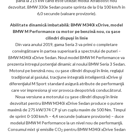
până la 215 kW când este utilizat modul XtraBoost nou
dezvoltat. BMW 330e Sedan poate sprinta de la 0 la 100 km/h în
6,0 secunde (valoare provizorie).
Abilitate dinamică imbatabilă: BMW M340i xDrive, model
BMW M Performance cu motor pe benzină nou, cu şase
cilindri dispuşi în linie
Din vara anului 2019, gama Seria 3 va primi o completare
convingătoare în partea superioară a spectrului de puteri –
BMW M340i xDrive Sedan. Noul model BMW M Performance va
prezenta întregul potenţial dinamic al noului BMW Seria 3 Sedan.
Motorul pe benzină nou, cu şase cilindri dispuşi în linie, reglajul
tradiţional al şasiului, tracţiune integrală inteligentă xDrive şi
diferenţialul M Sport standard asigură atribute de performanţă
care vor impresiona şi vor provoca deopotrivă conducătorul.
Noua versiune a motorului cu şase cilindri dispuşi în linie
dezvoltat pentru BMW M340i xDrive Sedan produce o putere
maximă de 275 kW/374 CP şi un cuplu maxim de 500 Nm. Timpul
de sprint 0-100 km/h – 4,4 secunde (valoare provizorie) – duce
modelul BMW M Performance la un nivel nou de performanţă.
Consumul mixt şi emisiile CO
pentru BMW M340i xDrive Sedan
2