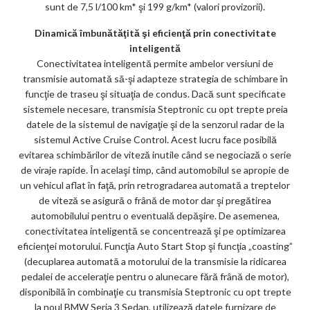
sunt de 7,5 l/100 km* şi 199 g/km* (valori provizorii).
Dinamică îmbunătăţită şi eficienţă prin conectivitate
inteligentă
Conectivitatea inteligentă permite ambelor versiuni de
transmisie automată să-şi adapteze strategia de schimbare în
funcţie de traseu şi situaţia de condus. Dacă sunt specificate
sistemele necesare, transmisia Steptronic cu opt trepte preia
datele de la sistemul de navigaţie şi de la senzorul radar de la
sistemul Active Cruise Control. Acest lucru face posibilă
evitarea schimbărilor de viteză inutile când se negociază o serie
de viraje rapide. În acelaşi timp, când automobilul se apropie de
un vehicul aflat în faţă, prin retrogradarea automată a treptelor
de viteză se asigură o frână de motor dar şi pregătirea
automobilului pentru o eventuală depăşire. De asemenea,
conectivitatea inteligentă se concentrează şi pe optimizarea
eficienţei motorului. Funcţia Auto Start Stop şi funcţia „coasting”
(decuplarea automată a motorului de la transmisie la ridicarea
pedalei de acceleraţie pentru o alunecare fără frână de motor),
disponibilă în combinaţie cu transmisia Steptronic cu opt trepte
la noul BMW Seria 3 Sedan, utilizează datele furnizare de