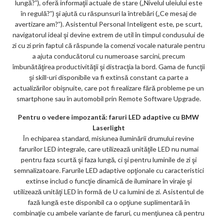
lungă?”), oferă informaţii actuale de stare („Nivelul uleiului este
în regulă?”) şi ajută cu răspunsuri la întrebări („Ce mesaj de
avertizare am?”). Asistentul Personal Inteligent este, pe scurt,
navigatorul ideal şi devine extrem de util în timpul condusului de
zi cu zi prin faptul că răspunde la comenzi vocale naturale pentru
a ajuta conducătorul cu numeroase sarcini, precum
îmbunătăţirea productivităţii şi distracţia la bord. Gama de funcţii
şi skill-uri disponibile va fi extinsă constant ca parte a
actualizărilor obişnuite, care pot fi realizare fără probleme pe un
smartphone sau în automobil prin Remote Software Upgrade.
Pentru o vedere impozantă: faruri LED adaptive cu BMW
Laserlight
În echiparea standard, misiunea iluminării drumului revine
farurilor LED integrale, care utilizează unităţile LED nu numai
pentru faza scurtă şi faza lungă, ci şi pentru luminile de zi şi
semnalizatoare. Farurile LED adaptive opţionale cu caracteristici
extinse includ o funcţie dinamică de iluminare în viraje şi
utilizează unităţi LED în formă de U ca lumini de zi. Asistentul de
fază lungă este disponibil ca o opţiune suplimentară în
combinaţie cu ambele variante de faruri, cu menţiunea că pentru