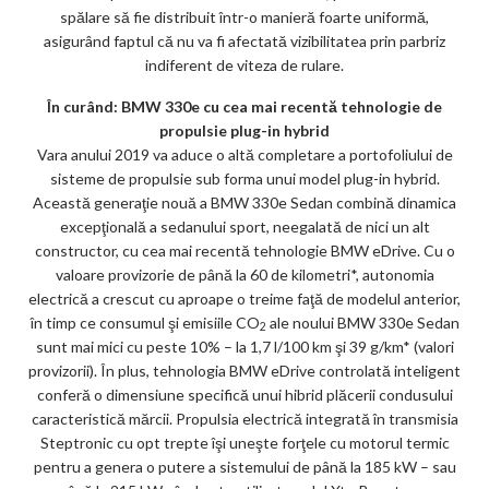
spălare să fie distribuit într-o manieră foarte uniformă,
asigurând faptul că nu va fi afectată vizibilitatea prin parbriz
indiferent de viteza de rulare.
În curând: BMW 330e cu cea mai recentă tehnologie de
propulsie plug-in hybrid
Vara anului 2019 va aduce o altă completare a portofoliului de
sisteme de propulsie sub forma unui model plug-in hybrid.
Această generaţie nouă a BMW 330e Sedan combină dinamica
excepţională a sedanului sport, neegalată de nici un alt
constructor, cu cea mai recentă tehnologie BMW eDrive. Cu o
valoare provizorie de până la 60 de kilometri*, autonomia
electrică a crescut cu aproape o treime faţă de modelul anterior,
în timp ce consumul şi emisiile CO
ale noului BMW 330e Sedan
2
sunt mai mici cu peste 10% – la 1,7 l/100 km şi 39 g/km* (valori
provizorii). În plus, tehnologia BMW eDrive controlată inteligent
conferă o dimensiune specifică unui hibrid plăcerii condusului
caracteristică mărcii. Propulsia electrică integrată în transmisia
Steptronic cu opt trepte îşi uneşte forţele cu motorul termic
pentru a genera o putere a sistemului de până la 185 kW – sau