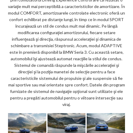
variaţie mult mai perceptibilă a caracteristicilor de amortizare. În
modul COMFORT, amortizoarele controlate electronic oferă un
confort echilibrat pe distanţe lungi, în timp ce în modul SPORT
încurajează un stil de condus mult mai dinamic. Pe lângă
modificarea configuraţiei amortizorului, fiecare setare
influenţează şi direcţia, răspunsul acceleraţiei şi dinamica de
schimbare a transmisiei Steptronic. Acum, modul ADAPTIVE
este în premieră disponibil la BMW Seria 3. Cu această setare,
automobilul îşi ajustează automat reacţiile la stilul de condus.
Sistemul de comandă răspunde la mişcările acceleraţiei şi
direcţiei şi la poziţia manetei de selecţie pentru a face
caracteristicile sistemului de propulsie şi ale suspensie să fie
mai sportive sau mai orientate spre confort. Datele din program
furnizate de sistemul de navigaţie opţional sunt utilizate şi ele
pentru a pregăti automobilul pentru o viitoare intersecţie sau
viraj.