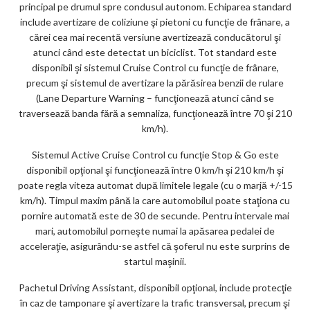
principal pe drumul spre condusul autonom. Echiparea standard
include avertizare de coliziune şi pietoni cu funcţie de frânare, a
cărei cea mai recentă versiune avertizează conducătorul şi
atunci când este detectat un biciclist. Tot standard este
disponibil şi sistemul Cruise Control cu funcţie de frânare,
precum şi sistemul de avertizare la părăsirea benzii de rulare
(Lane Departure Warning – funcţionează atunci când se
traversează banda fără a semnaliza, funcţionează între 70 şi 210
km/h).
Sistemul Active Cruise Control cu funcţie Stop & Go este
disponibil opţional şi funcţionează între 0 km/h şi 210 km/h şi
poate regla viteza automat după limitele legale (cu o marjă +/-15
km/h). Timpul maxim până la care automobilul poate staţiona cu
pornire automată este de 30 de secunde. Pentru intervale mai
mari, automobilul porneşte numai la apăsarea pedalei de
acceleraţie, asigurându-se astfel că şoferul nu este surprins de
startul maşinii.
Pachetul Driving Assistant, disponibil opţional, include protecţie
în caz de tamponare şi avertizare la trafic transversal, precum şi