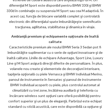
diferenţial M Sport este disponibil pentru BMW 330i şi BMW
330d în combinaţie cu suspensia M Sport sau cea M adaptivă. În
acest caz, funcţia de blocare variabilă complet şi controlată
electronic din diferenţialul spate îmbunătăţeşte semnificativ
tracţiunea, agilitatea, stabilitatea şi dinamica în viraje.
Ambianţă premium şi echipamente opţionale de înaltă
calitate
Caracteristicile premium ale noului BMW Seria 3 Sedan pot fi
îmbunătăţite suplimentar cu o serie de opţiuni inovatoare şi de
înaltă calitate. Liniile de echipare Advantage, Sport Line, Luxury
Line şi M Sport asigură direcţii diferite de personalizare. În plus,
volanele nou create şi elementele de decoraţiuni interioare,
tapiţeria opţională cu piele Vernasca şi BMW Individual Merino,
panoul de instrumente în Sensatec şi panoul de instrumente
BMW Individual acoperit cu piele, plus controlul automat al
climatizării cu trei zone, încălzirea auxiliară şi telefonia cu
încărcare wireless sunt opţiuni care oferă posibilităţi pentru
confort superior şi un plus de eleganţă. Parbrizul este echipat
standard cu sticlă acustică, care este disponibilă ca opţiune şi