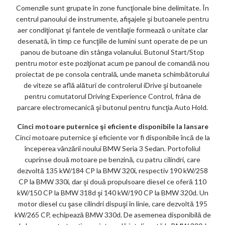
Comenzile sunt grupate în zone funcţionale bine delimitate. În
centrul panoului de instrumente, afişajele şi butoanele pentru
aer condiţionat şi fantele de ventilaţie formează o unitate clar
desenată, în timp ce funcţiile de lumini sunt operate de pe un
panou de butoane din stânga volanului. Butonul Start/Stop
pentru motor este poziţionat acum pe panoul de comandă nou
proiectat de pe consola centrală, unde maneta schimbătorului
de viteze se află alături de controlerul iDrive şi butoanele
pentru comutatorul Driving Experience Control, frâna de
parcare electromecanică şi butonul pentru funcţia Auto Hold.
Cinci motoare puternice şi eficiente disponibile la lansare
Cinci motoare puternice şi eficiente vor fi disponibile încă de la
începerea vânzării noului BMW Seria 3 Sedan. Portofoliul
cuprinse două motoare pe benzină, cu patru cilindri, care
dezvoltă 135 kW/184 CP la BMW 320i, respectiv 190 kW/258
CP la BMW 330i, dar şi două propulsoare diesel ce oferă 110
kW/150 CP la BMW 318d şi 140 kW/190 CP la BMW 320d. Un
motor diesel cu şase cilindri dispuşi în linie, care dezvoltă 195
kW/265 CP, echipează BMW 330d. De asemenea disponibilă de