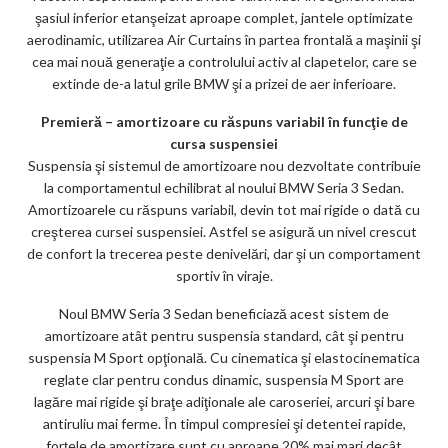
şasiul inferior etanşeizat aproape complet, jantele optimizate
aerodinamic, utilizarea Air Curtains în partea frontală a maşinii şi
cea mai nouă generaţie a controlului activ al clapetelor, care se
extinde de-a latul grile BMW şi a prizei de aer inferioare.
Premieră – amortizoare cu răspuns variabil în funcţie de
cursa suspensiei
Suspensia şi sistemul de amortizoare nou dezvoltate contribuie
la comportamentul echilibrat al noului BMW Seria 3 Sedan.
Amortizoarele cu răspuns variabil, devin tot mai rigide o dată cu
creşterea cursei suspensiei. Astfel se asigură un nivel crescut
de confort la trecerea peste denivelări, dar şi un comportament
sportiv în viraje.
Noul BMW Seria 3 Sedan beneficiază acest sistem de
amortizoare atât pentru suspensia standard, cât şi pentru
suspensia M Sport opţională. Cu cinematica şi elastocinematica
reglate clar pentru condus dinamic, suspensia M Sport are
lagăre mai rigide şi braţe adiţionale ale caroseriei, arcuri şi bare
antiruliu mai ferme. În timpul compresiei şi detentei rapide,
forţele de amortizare sunt cu aproape 20% mai mari decât