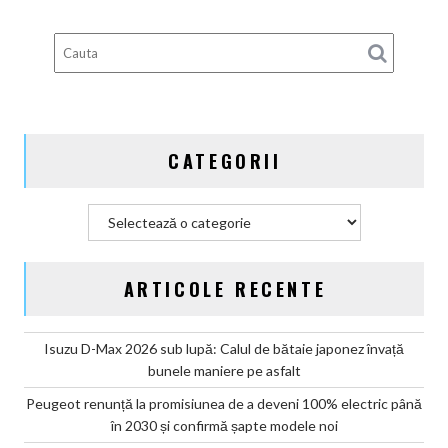
guvernamentale
EV
din
Germania
CATEGORII
Categorii
ARTICOLE RECENTE
Isuzu D-Max 2026 sub lupă: Calul de bătaie japonez învață
bunele maniere pe asfalt
Peugeot renunță la promisiunea de a deveni 100% electric până
în 2030 și confirmă șapte modele noi