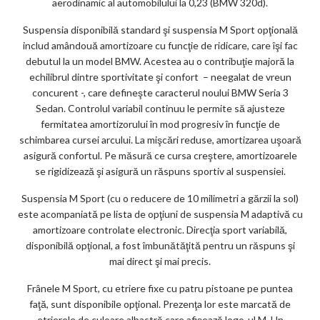
aerodinamic al automobilului la 0,23 (BMW 320d).
Suspensia disponibilă standard şi suspensia M Sport opţională
includ amândouă amortizoare cu funcţie de ridicare, care îşi fac
debutul la un model BMW. Acestea au o contribuţie majoră la
echilibrul dintre sportivitate şi confort – neegalat de vreun
concurent -, care defineşte caracterul noului BMW Seria 3
Sedan. Controlul variabil continuu le permite să ajusteze
fermitatea amortizorului în mod progresiv în funcţie de
schimbarea cursei arcului. La mişcări reduse, amortizarea uşoară
asigură confortul. Pe măsură ce cursa creştere, amortizoarele
se rigidizează şi asigură un răspuns sportiv al suspensiei.
Suspensia M Sport (cu o reducere de 10 milimetri a gărzii la sol)
este acompaniată pe lista de opţiuni de suspensia M adaptivă cu
amortizoare controlate electronic. Direcţia sport variabilă,
disponibilă opţional, a fost îmbunătăţită pentru un răspuns şi
mai direct şi mai precis.
Frânele M Sport, cu etriere fixe cu patru pistoane pe puntea
faţă, sunt disponibile opţional. Prezenţa lor este marcată de
etrierele de culoare albastră care afişează logo-ul M. Un