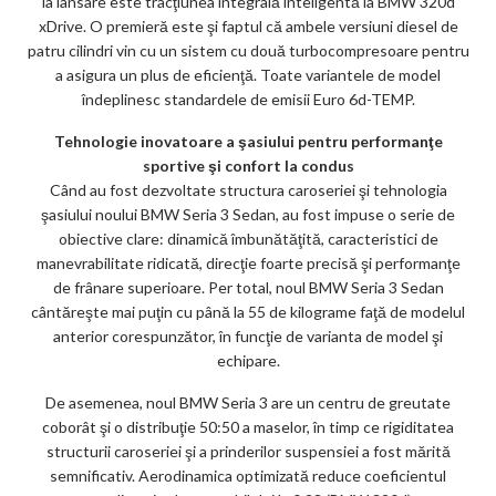
la lansare este tracţiunea integrală inteligentă la BMW 320d
xDrive. O premieră este şi faptul că ambele versiuni diesel de
patru cilindri vin cu un sistem cu două turbocompresoare pentru
a asigura un plus de eficienţă. Toate variantele de model
îndeplinesc standardele de emisii Euro 6d-TEMP.
Tehnologie inovatoare a şasiului pentru performanţe
sportive şi confort la condus
Când au fost dezvoltate structura caroseriei şi tehnologia
şasiului noului BMW Seria 3 Sedan, au fost impuse o serie de
obiective clare: dinamică îmbunătăţită, caracteristici de
manevrabilitate ridicată, direcţie foarte precisă şi performanţe
de frânare superioare. Per total, noul BMW Seria 3 Sedan
cântăreşte mai puţin cu până la 55 de kilograme faţă de modelul
anterior corespunzător, în funcţie de varianta de model şi
echipare.
De asemenea, noul BMW Seria 3 are un centru de greutate
coborât şi o distribuţie 50:50 a maselor, în timp ce rigiditatea
structurii caroseriei şi a prinderilor suspensiei a fost mărită
semnificativ. Aerodinamica optimizată reduce coeficientul