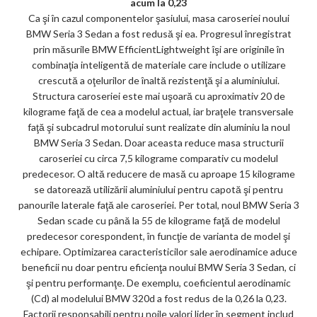
acum la 0,23
Ca şi în cazul componentelor şasiului, masa caroseriei noului
BMW Seria 3 Sedan a fost redusă şi ea. Progresul înregistrat
prin măsurile BMW EfficientLightweight îşi are originile în
combinaţia inteligentă de materiale care include o utilizare
crescută a oţelurilor de înaltă rezistenţă şi a aluminiului.
Structura caroseriei este mai uşoară cu aproximativ 20 de
kilograme faţă de cea a modelul actual, iar braţele transversale
faţă şi subcadrul motorului sunt realizate din aluminiu la noul
BMW Seria 3 Sedan. Doar aceasta reduce masa structurii
caroseriei cu circa 7,5 kilograme comparativ cu modelul
predecesor. O altă reducere de masă cu aproape 15 kilograme
se datorează utilizării aluminiului pentru capotă şi pentru
panourile laterale faţă ale caroseriei. Per total, noul BMW Seria 3
Sedan scade cu până la 55 de kilograme faţă de modelul
predecesor corespondent, în funcţie de varianta de model şi
echipare. Optimizarea caracteristicilor sale aerodinamice aduce
beneficii nu doar pentru eficienţa noului BMW Seria 3 Sedan, ci
şi pentru performanţe. De exemplu, coeficientul aerodinamic
(Cd) al modelului BMW 320d a fost redus de la 0,26 la 0,23.
Factorii responsabili pentru noile valori lider în segment includ