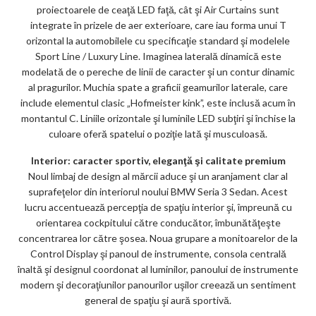
proiectoarele de ceaţă LED faţă, cât şi Air Curtains sunt
integrate în prizele de aer exterioare, care iau forma unui T
orizontal la automobilele cu specificaţie standard şi modelele
Sport Line / Luxury Line. Imaginea laterală dinamică este
modelată de o pereche de linii de caracter şi un contur dinamic
al pragurilor. Muchia spate a graficii geamurilor laterale, care
include elementul clasic „Hofmeister kink”, este inclusă acum în
montantul C. Liniile orizontale şi luminile LED subţiri şi închise la
culoare oferă spatelui o poziţie lată şi musculoasă.
Interior: caracter sportiv, eleganţă şi calitate premium
Noul limbaj de design al mărcii aduce şi un aranjament clar al
suprafeţelor din interiorul noului BMW Seria 3 Sedan. Acest
lucru accentuează percepţia de spaţiu interior şi, împreună cu
orientarea cockpitului către conducător, îmbunătăţeşte
concentrarea lor către şosea. Noua grupare a monitoarelor de la
Control Display şi panoul de instrumente, consola centrală
înaltă şi designul coordonat al luminilor, panoului de instrumente
modern şi decoraţiunilor panourilor uşilor creează un sentiment
general de spaţiu şi aură sportivă.