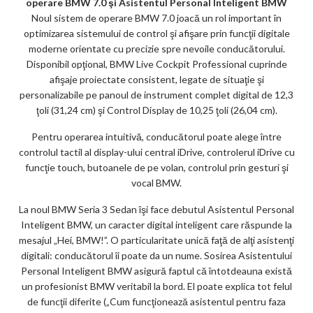
operare BMW 7.0 şi Asistentul Personal Inteligent BMW
Noul sistem de operare BMW 7.0 joacă un rol important în
optimizarea sistemului de control şi afişare prin funcţii digitale
moderne orientate cu precizie spre nevoile conducătorului.
Disponibil opţional, BMW Live Cockpit Professional cuprinde
afişaje proiectate consistent, legate de situaţie şi
personalizabile pe panoul de instrument complet digital de 12,3
ţoli (31,24 cm) şi Control Display de 10,25 ţoli (26,04 cm).
Pentru operarea intuitivă, conducătorul poate alege între
controlul tactil al display-ului central iDrive, controlerul iDrive cu
funcţie touch, butoanele de pe volan, controlul prin gesturi şi
vocal BMW.
La noul BMW Seria 3 Sedan îşi face debutul Asistentul Personal
Inteligent BMW, un caracter digital inteligent care răspunde la
mesajul „Hei, BMW!”. O particularitate unică faţă de alţi asistenţi
digitali: conducătorul îi poate da un nume. Sosirea Asistentului
Personal Inteligent BMW asigură faptul că întotdeauna există
un profesionist BMW veritabil la bord. El poate explica tot felul
de funcţii diferite („Cum funcţionează asistentul pentru faza