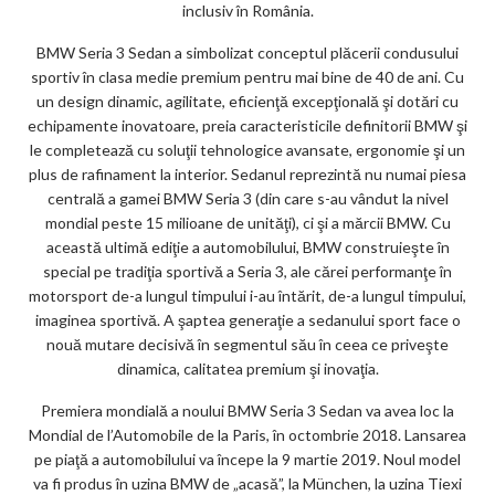
inclusiv în România.
ks
BMW Seria 3 Sedan a simbolizat conceptul plăcerii condusului
sportiv în clasa medie premium pentru mai bine de 40 de ani. Cu
un design dinamic, agilitate, eficienţă excepţională şi dotări cu
echipamente inovatoare, preia caracteristicile definitorii BMW şi
le completează cu soluţii tehnologice avansate, ergonomie şi un
plus de rafinament la interior. Sedanul reprezintă nu numai piesa
centrală a gamei BMW Seria 3 (din care s-au vândut la nivel
mondial peste 15 milioane de unităţi), ci şi a mărcii BMW. Cu
această ultimă ediţie a automobilului, BMW construieşte în
special pe tradiţia sportivă a Seria 3, ale cărei performanţe în
motorsport de-a lungul timpului i-au întărit, de-a lungul timpului,
imaginea sportivă. A şaptea generaţie a sedanului sport face o
nouă mutare decisivă în segmentul său în ceea ce priveşte
dinamica, calitatea premium şi inovaţia.
Premiera mondială a noului BMW Seria 3 Sedan va avea loc la
Mondial de l’Automobile de la Paris, în octombrie 2018. Lansarea
pe piaţă a automobilului va începe la 9 martie 2019. Noul model
va fi produs în uzina BMW de „acasă”, la München, la uzina Tiexi