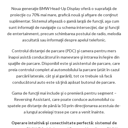
Noua generaţie BMW Head-Up Display oferă o suprafaţă de
proiecţie cu 70% mai mare, grafică nouă şi afişare de conţinut
suplimentar. Sistemul afişează o gamă largă de funcţii, aşa cum
sunt informaţii de navigaţie cu schema intersecţiei, dar şi funcţii
de entertainment, precum schimbarea postului de radio, melodia
ascultată sau informaţii despre apelul telefonic.
Controlul distanţei de parcare (PDC) şi camera pentru mers
înapoi asistă conducătorul în manevrare şi intrarea în/ieşire din
spaţiile de parcare. Disponibil este şi asistentul de parcare, care
preia controlul complet al automobilului la parcare (atât în cazul
parcării laterale, cât şi al garării), tot ce trebuie să facă
conducătorul auto este să ţină apăsat butonul de parcare.
Gama de funcţii mai include şi o premieră pentru segment –
Reversing Assistant, care poate conduce automobilul cu
spatele pe distanţe de până la 50 prin direcţionarea acestuia de-
a lungul aceleiaşi trase pe care a venit înainte.
Operare intuitivă şi conectivitate perfectă: sistemul de