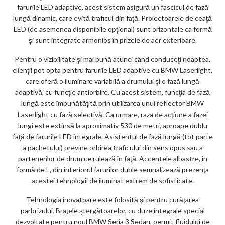
farurile LED adaptive, acest sistem asigură un fascicul de fază
lungă dinamic, care evită traficul din faţă. Proiectoarele de ceaţă
LED (de asemenea disponibile opţional) sunt orizontale ca formă
şi sunt integrate armonios în prizele de aer exterioare.
Pentru o vizibilitate şi mai bună atunci când conduceţi noaptea,
clienţii pot opta pentru farurile LED adaptive cu BMW Laserlight,
care oferă o iluminare variabilă a drumului şi o fază lungă
adaptivă, cu funcţie antiorbire. Cu acest sistem, funcţia de fază
lungă este îmbunătăţită prin utilizarea unui reflector BMW
Laserlight cu fază selectivă. Ca urmare, raza de acţiune a fazei
lungi este extinsă la aproximativ 530 de metri, aproape dublu
faţă de farurile LED integrale. Asistentul de fază lungă (tot parte
a pachetului) previne orbirea traficului din sens opus sau a
partenerilor de drum ce rulează în faţă. Accentele albastre, în
formă de L, din interiorul farurilor duble semnalizează prezenţa
acestei tehnologii de iluminat extrem de sofisticate.
Tehnologia inovatoare este folosită şi pentru curăţarea
parbrizului. Braţele ştergătoarelor, cu duze integrale special
dezvoltate pentru noul BMW Seria 3 Sedan, permit fluidului de