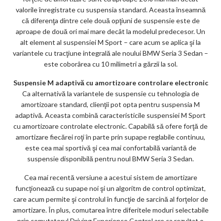
valorile înregistrate cu suspensia standard. Aceasta înseamnă
că diferenţa dintre cele două opţiuni de suspensie este de
aproape de două ori mai mare decât la modelul predecesor. Un
alt element al suspensiei M Sport – care acum se aplica şi la
variantele cu tracţiune integrală ale noului BMW Seria 3 Sedan –
este coborârea cu 10 milimetri a gărzii la sol.
Suspensie M adaptivă cu amortizoare controlare electronic
Ca alternativă la variantele de suspensie cu tehnologia de
amortizoare standard, clienţii pot opta pentru suspensia M
adaptivă. Aceasta combină caracteristicile suspensiei M Sport
cu amortizoare controlate electronic. Capabilă să ofere forţă de
amortizare fiecărei roţi în parte prin supape reglabile continuu,
este cea mai sportivă şi cea mai confortabilă variantă de
suspensie disponibilă pentru noul BMW Seria 3 Sedan.
Cea mai recentă versiune a acestui sistem de amortizare
funcţionează cu supape noi şi un algoritm de control optimizat,
care acum permite şi controlul în funcţie de sarcină al forţelor de
amortizare. În plus, comutarea între diferitele moduri selectabile
prin comutatorul Driving Experience Control are ca rezultat o