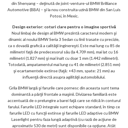
din Shenyang – deţinută de joint-venture-ul BMW Brilliance
Automotive (BBA) – şi la nou construita uzină BMW din San Luis
Potosí, în Mexic.
Design exterior: coturi clare pentru o imagine sportivă
Noul limbaj de design al BMW prezintă caracterul modern şi
dinamic al noului BMW Seria 3 Sedan cu linii trasate cu precizie,
ca o dovadă grafică a calităţii inginereşti. Este mai lung cu 85 de
milimetri faţă de predecesorul său (la 4.709 mm), mai lat cu 16
milimetri (1.827 mm) şi mai înalt cu doar 1 mm (1.442 milimetri).
Totodată, ampatamentul mai lung cu 41 de milimetri (2.851 mm)
şi ecartamentele extinse (faţă: +43 mm, spate: 21 mm) au
influenţă directă asupra agilităţii automobilului.
Grila BMW largă şi farurile care pornesc din aceasta sunt tema
dominantă a părţii frontale a maşinii. Divizarea familiară este
accentuată de o prelungire a barei faţă care se ridică în conturul
farului. Farurile LED integrale sunt echipare standard, în timp ce
farurile LED cu funcţii extinse şi farurile LED adaptive cu BMW
Laserlight pentru faza lungă adaptivă (cu rază de acţiune de
aproximativ 530 de metri) sunt disponibile ca opţiune. Atât