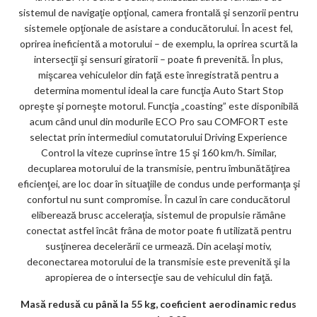
sistemul de navigaţie opţional, camera frontală şi senzorii pentru
sistemele opţionale de asistare a conducătorului. În acest fel,
oprirea ineficientă a motorului – de exemplu, la oprirea scurtă la
intersecţii şi sensuri giratorii – poate fi prevenită. În plus,
mişcarea vehiculelor din faţă este înregistrată pentru a
determina momentul ideal la care funcţia Auto Start Stop
opreşte şi porneşte motorul. Funcţia „coasting” este disponibilă
acum când unul din modurile ECO Pro sau COMFORT este
selectat prin intermediul comutatorului Driving Experience
Control la viteze cuprinse între 15 şi 160 km/h. Similar,
decuplarea motorului de la transmisie, pentru îmbunătăţirea
eficienţei, are loc doar în situaţiile de condus unde performanţa şi
confortul nu sunt compromise. În cazul în care conducătorul
eliberează brusc acceleraţia, sistemul de propulsie rămâne
conectat astfel încât frâna de motor poate fi utilizată pentru
susţinerea decelerării ce urmează. Din acelaşi motiv,
deconectarea motorului de la transmisie este prevenită şi la
apropierea de o intersecţie sau de vehiculul din faţă.
Masă redusă cu până la 55 kg, coeficient aerodinamic redus