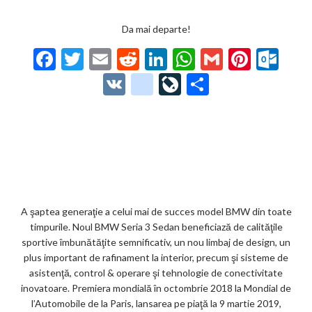
Da mai departe!
F
T
E
R
Li
W
G
Pi
O
ac
w
m
e
n
h
m
nt
ut
V
g
Li
P
e
itt
ai
d
ke
at
ai
er
lo
K
o
ve
ar
b
er
l
di
dI
s
l
es
o
o
Jo
ta
o
t
n
A
t
k.
gl
ur
je
o
p
co
e_
n
az
k
p
m
b
al
ă
o
A şaptea generaţie a celui mai de succes model BMW din toate
timpurile. Noul BMW Seria 3 Sedan beneficiază de calităţile
o
sportive îmbunătăţite semnificativ, un nou limbaj de design, un
k
plus important de rafinament la interior, precum şi sisteme de
asistenţă, control & operare şi tehnologie de conectivitate
m
inovatoare. Premiera mondială în octombrie 2018 la Mondial de
ar
l’Automobile de la Paris, lansarea pe piaţă la 9 martie 2019,