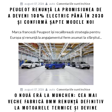
pentru
august 07, 2026
auto
Comentariile sunt închise
PEUGEOT RENUNȚĂ LA PROMISIUNEA DE
Peugeot
A DEVENI 100% ELECTRIC PÂNĂ ÎN 2030
renunță
la
ȘI CONFIRMĂ ȘAPTE MODELE NOI
promisiunea
de
Marca franceză Peugeot își recalibrează strategia pentru
a
Europa și renunță la angajamentul ferm asumat la sfârșitul...
deveni
100%
electric
până
în
2030
și
confirmă
șapte
pentru
august 07, 2026
auto
Comentariile sunt închise
modele
O NOUĂ ERĂ LA MUNCHEN: CEA MAI
O
noi
VECHE FABRICĂ BMW RENUNȚĂ DEFINITIV
nouă
eră
LA MOTOARELE TERMICE ȘI DEVINE
la