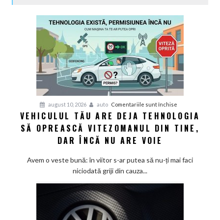
pentru
august 10, 2026
auto
Comentariile sunt închise
VEHICULUL TĂU ARE DEJA TEHNOLOGIA
Vehiculul
SĂ OPREASCĂ VITEZOMANUL DIN TINE,
tău
are
DAR ÎNCĂ NU ARE VOIE
deja
tehnologia
Avem o veste bună: în viitor s-ar putea să nu-ți mai faci
să
niciodată griji din cauza...
oprească
vitezomanul
din
tine,