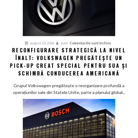
dar
încă
nu
are
voie
pentru
august 10, 2026
auto
Comentariile sunt închise
RECONFIGURARE STRATEGICĂ LA NIVEL
Reconfigurare
ÎNALT: VOLKSWAGEN PREGĂTEȘTE UN
strategică
la
PICK-UP CREAT SPECIAL PENTRU SUA ȘI
nivel
SCHIMBĂ CONDUCEREA AMERICANĂ
înalt:
Volkswagen
Grupul Volkswagen pregătește o reorganizare profundă a
pregătește
operațiunilor sale din Statele Unite, parte a planului global...
un
pick-
up
creat
special
pentru
SUA