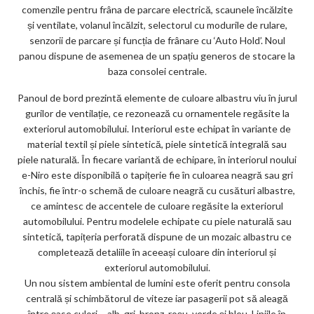
comenzile pentru frâna de parcare electrică, scaunele încălzite
și ventilate, volanul încălzit, selectorul cu modurile de rulare,
senzorii de parcare și funcția de frânare cu ‘Auto Hold’. Noul
panou dispune de asemenea de un spațiu generos de stocare la
baza consolei centrale.
Panoul de bord prezintă elemente de culoare albastru viu în jurul
gurilor de ventilație, ce rezonează cu ornamentele regăsite la
exteriorul automobilului. Interiorul este echipat în variante de
material textil și piele sintetică, piele sintetică integrală sau
piele naturală. În fiecare variantă de echipare, în interiorul noului
e-Niro este disponibilă o tapițerie fie în culoarea neagră sau gri
închis, fie într-o schemă de culoare neagră cu cusături albastre,
ce amintesc de accentele de culoare regăsite la exteriorul
automobilului. Pentru modelele echipate cu piele naturală sau
sintetică, tapițeria perforată dispune de un mozaic albastru ce
completează detaliile în aceeași culoare din interiorul și
exteriorul automobilului.
Un nou sistem ambiental de lumini este oferit pentru consola
centrală și schimbătorul de viteze iar pasagerii pot să aleagă
între șase culori – alb, gri, bronz, roșu, verde și bleu. Liniile în