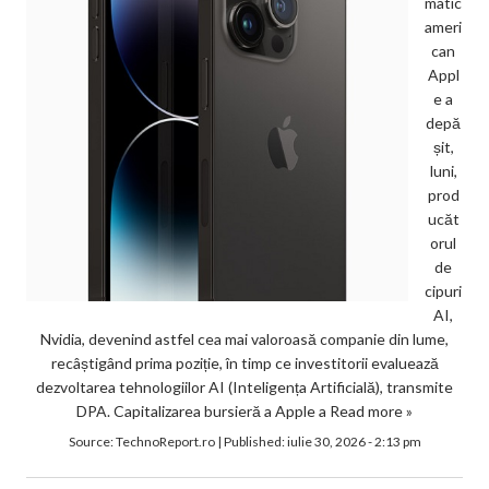
matic
ameri
can
Appl
e a
depă
șit,
luni,
prod
ucăt
orul
de
cipuri
AI,
Nvidia, devenind astfel cea mai valoroasă companie din lume,
recâștigând prima poziție, în timp ce investitorii evaluează
dezvoltarea tehnologiilor AI (Inteligența Artificială), transmite
DPA. Capitalizarea bursieră a Apple a
Read more »
Source:
TechnoReport.ro
|
Published:
iulie 30, 2026 - 2:13 pm