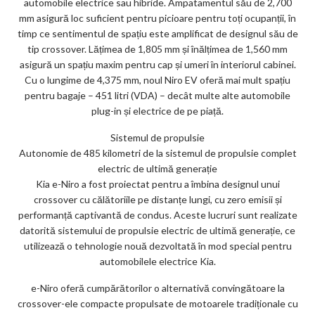
automobile electrice sau hibride. Ampatamentul său de 2,700
mm asigură loc suficient pentru picioare pentru toți ocupanții, în
timp ce sentimentul de spațiu este amplificat de designul său de
tip crossover. Lățimea de 1,805 mm și înălțimea de 1,560 mm
asigură un spațiu maxim pentru cap și umeri în interiorul cabinei.
Cu o lungime de 4,375 mm, noul Niro EV oferă mai mult spațiu
pentru bagaje – 451 litri (VDA) – decât multe alte automobile
plug-in și electrice de pe piață.
Sistemul de propulsie
Autonomie de 485 kilometri de la sistemul de propulsie complet
electric de ultimă generație
Kia e-Niro a fost proiectat pentru a îmbina designul unui
crossover cu călătoriile pe distanțe lungi, cu zero emisii și
performanță captivantă de condus. Aceste lucruri sunt realizate
datorită sistemului de propulsie electric de ultimă generație, ce
utilizează o tehnologie nouă dezvoltată în mod special pentru
automobilele electrice Kia.
e-Niro oferă cumpărătorilor o alternativă convingătoare la
crossover-ele compacte propulsate de motoarele tradiționale cu