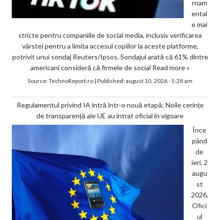
rnam
ental
e mai
stricte pentru companiile de social media, inclusiv verificarea
vârstei pentru a limita accesul copiilor la aceste platforme,
potrivit unui sondaj Reuters/Ipsos. Sondajul arată că 61% dintre
americani consideră că firmele de social
Read more »
Source:
TechnoReport.ro
|
Published:
august 10, 2026 - 5:28 am
Regulamentul privind IA intră într-o nouă etapă: Noile cerințe
de transparență ale UE au intrat oficial în vigoare
Înce
pând
de
ieri, 2
augu
st
2026,
Ofici
ul