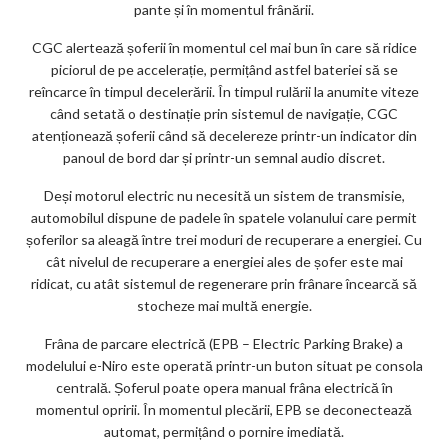
pante și în momentul frânării.
CGC alertează șoferii în momentul cel mai bun în care să ridice
piciorul de pe accelerație, permițând astfel bateriei să se
reîncarce în timpul decelerării. În timpul rulării la anumite viteze
când setată o destinație prin sistemul de navigație, CGC
atenționează șoferii când să decelereze printr-un indicator din
panoul de bord dar și printr-un semnal audio discret.
Deși motorul electric nu necesită un sistem de transmisie,
automobilul dispune de padele în spatele volanului care permit
șoferilor sa aleagă între trei moduri de recuperare a energiei. Cu
cât nivelul de recuperare a energiei ales de șofer este mai
ridicat, cu atât sistemul de regenerare prin frânare încearcă să
stocheze mai multă energie.
Frâna de parcare electrică (EPB – Electric Parking Brake) a
modelului e-Niro este operată printr-un buton situat pe consola
centrală. Șoferul poate opera manual frâna electrică în
momentul opririi. În momentul plecării, EPB se deconectează
automat, permițând o pornire imediată.