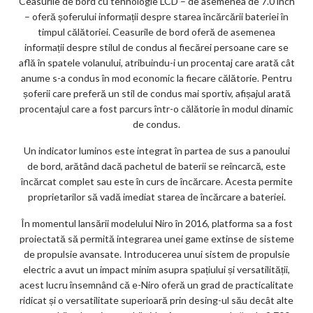
Ceasurile de bord cu tehnologie LCD – de asemenea de 7.0 inch
– oferă șoferului informații despre starea încărcării bateriei în
timpul călătoriei. Ceasurile de bord oferă de asemenea
informații despre stilul de condus al fiecărei persoane care se
află în spatele volanului, atribuindu-i un procentaj care arată cât
anume s-a condus în mod economic la fiecare călătorie. Pentru
șoferii care preferă un stil de condus mai sportiv, afișajul arată
procentajul care a fost parcurs într-o călătorie în modul dinamic
de condus.
Un indicator luminos este integrat în partea de sus a panoului
de bord, arătând dacă pachetul de baterii se reîncarcă, este
încărcat complet sau este în curs de încărcare. Acesta permite
proprietarilor să vadă imediat starea de încărcare a bateriei.
În momentul lansării modelului Niro în 2016, platforma sa a fost
proiectată să permită integrarea unei game extinse de sisteme
de propulsie avansate. Introducerea unui sistem de propulsie
electric a avut un impact minim asupra spațiului și versatilității,
acest lucru însemnând că e-Niro oferă un grad de practicalitate
ridicat și o versatilitate superioară prin desing-ul său decât alte