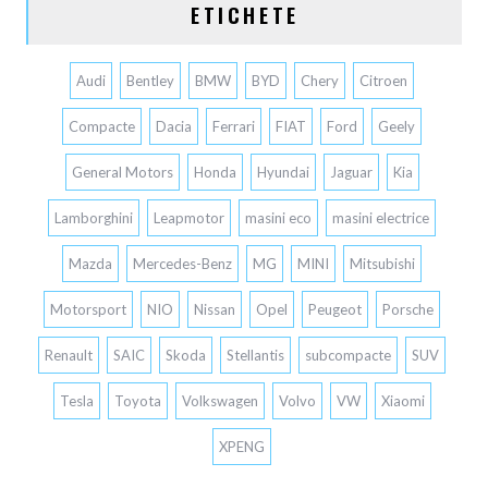
ETICHETE
Audi
Bentley
BMW
BYD
Chery
Citroen
Compacte
Dacia
Ferrari
FIAT
Ford
Geely
General Motors
Honda
Hyundai
Jaguar
Kia
Lamborghini
Leapmotor
masini eco
masini electrice
Mazda
Mercedes-Benz
MG
MINI
Mitsubishi
Motorsport
NIO
Nissan
Opel
Peugeot
Porsche
Renault
SAIC
Skoda
Stellantis
subcompacte
SUV
Tesla
Toyota
Volkswagen
Volvo
VW
Xiaomi
XPENG