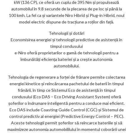
kW (136 CP), ce oferă un cuplu de 395 Nm și propulsează
automobilul în 9.8 secunde de la plecarea de pe loc și până la
100 kmh. La fel ca și variantele Niro Hibrid și Plug-in Hibrid, noul
model electric dispune de tracțiune a roților din față.
Tehnologii și dotări
Economisirea energiei și tehnologii predictive de asistență în
timpul condusului
e-Niro oferă proprietarilor o gamă de tehnologii pentru a
îmbunătăți eficiența bateriei și a crește autonomia
automobilului.
Tehnologia de regenerare a forței de frânare permite colectarea
energiei kinetice și reîncărcarea pachetului de baterii în timpul
frânării, în timp ce Sistemul Eco de asistență în timpul
condusului (Eco DAS – Eco Driving Assistant System) oferă
șoferilor o îndrumare inteligentă pentru a conduce mai eficient.
Eco DAS include Coasting Guide Control (CGC) și Sistemul de
control predictiv al energiei (Predictive Energy Control – PEC).
Aceste tehnologii permit șoferilor să reîncarce bateriile și să
maximizeze autonomia automobililului în momentul coborârii unei