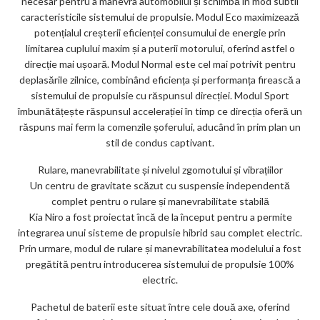
necesar pentru a manevra automobilul și schimbă în mod subtil
caracteristicile sistemului de propulsie. Modul Eco maximizează
potențialul creșterii eficienței consumului de energie prin
limitarea cuplului maxim și a puterii motorului, oferind astfel o
direcție mai ușoară. Modul Normal este cel mai potrivit pentru
deplasările zilnice, combinând eficiența și performanța firească a
sistemului de propulsie cu răspunsul direcției. Modul Sport
îmbunătățește răspunsul accelerației în timp ce direcția oferă un
răspuns mai ferm la comenzile șoferului, aducând în prim plan un
stil de condus captivant.
Rulare, manevrabilitate și nivelul zgomotului și vibrațiilor
Un centru de gravitate scăzut cu suspensie independentă
complet pentru o rulare și manevrabilitate stabilă
Kia Niro a fost proiectat încă de la început pentru a permite
integrarea unui sisteme de propulsie hibrid sau complet electric.
Prin urmare, modul de rulare și manevrabilitatea modelului a fost
pregătită pentru introducerea sistemului de propulsie 100%
electric.
Pachetul de baterii este situat între cele două axe, oferind