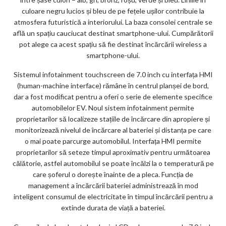
culoare negru lucios și bleu de pe fețele ușilor contribuie la
atmosfera futuristică a interiorului. La baza consolei centrale se
află un spațiu cauciucat destinat smartphone-ului. Cumpărătorii
pot alege ca acest spațiu să fie destinat încărcării wireless a
smartphone-ului.
Sistemul infotainment touchscreen de 7.0 inch cu interfața HMI
(human-machine interface) rămâne în centrul planșei de bord,
dar a fost modificat pentru a oferi o serie de elemente specifice
automobilelor EV. Noul sistem infotainment permite
proprietarilor să localizeze stațiile de încărcare din apropiere și
monitorizează nivelul de încărcare al bateriei și distanța pe care
o mai poate parcurge automobilul. Interfața HMI permite
proprietarilor să seteze timpul aproximativ pentru următoarea
călătorie, astfel automobilul se poate încălzi la o temperatură pe
care șoferul o dorește înainte de a pleca. Funcția de
management a încărcării bateriei administrează în mod
inteligent consumul de electricitate în timpul încărcării pentru a
extinde durata de viață a bateriei.