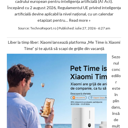
cadrului european pentru inteligența artificială (AI Act).
Începând cu 2 august 2026, Regulamentul UE privind inteligența
artificială devine aplicabil la nivel național, cu un calendar
etapizat pentru…
Read more »
Source:
TechnoReport.ro
|
Published:
iulie 27, 2026 - 6:27 am
Liber la timp liber: Xiaomi lansează platforma „Me Time is Xiaomi
Time” și te ajută să scapi de grijile din vacanță
Sezo
nul
conc
ediilo
r
este
în
plin
dans,
însă
de
mult