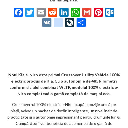
F
T
E
R
Li
W
G
Pi
O
ac
w
m
e
n
h
m
nt
ut
V
g
Li
P
e
itt
ai
d
ke
at
ai
er
lo
K
o
ve
ar
b
er
l
di
dI
s
l
es
o
o
Jo
ta
o
t
n
A
t
k.
gl
ur
je
o
p
co
e_
n
az
k
p
m
b
al
ă
o
Noul Kia e-Niro este primul Crossover Utility Vehicle 100%
electric produs de Kia. Cu o autonomie de 485 kilometri
o
conform ciclului combinat WLTP, modelul 100% electric e-
k
Niro completeaă o gamă completă de mașini eco.
m
Crossover-ul 100% electric e-Niro ocupă o poziție unică pe
piață, având un pachet de dotări inteligente, un nivel înalt de
ar
practicitate și o autonomie impresionant pentru drumurile lungi.
ks
Cumpărătorii vor beneficia de asemenea de o gamă de