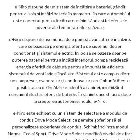
e-Niro dispune de un sistem de încălzire a bateriei, gândit
pentru a izola și încălzi bateria în momentul în care automobilul
este conectat pentru încărcare, minimizând astfel efectele
adverse ale temperaturilor scăzute.
e-Niro dispune de asemenea de o pompă avansată de încălzire,
care se bazează pe energia oferită de sistemul de aer
condiționat și sistemul electric. În loc să se bazeze doar pe
puterea bateriei pentru a încălzi interiorul, pompa reciclează
energia oferită de căldură pentru a îmbunătăți eficiența
sistemului de ventilație și încălzire. Sistemul este compus dintr-
un compresor, evaporator și condensator care îmbunătățește
posibilitatea de încălzire eficientă a cabinei, minimizând
consumul electric oferit de baterie. În schimb, acest lucru duce
la creșterea autonomiei noului e-Niro.
e-Niro este echipat cu un sistem de selectare a modului de
condus Drive Mode Select, ce permite șoferilor să-și
personalizeze experiența de condus. Schimbând între modul
Normal, Eco și Sport, Drive Mode Select modifică nivelul de efort