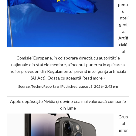
pentr
u
Inteli
genț
ă
Artifi
cială
al
Comisiei Europene, în colaborare directă cu autoritățile
naționale din statele membre, a început punerea în aplicare a
noilor prevederi din Regulamentul privind inteligența artificială
(AI Act). Odată cu această
Read more »
Source:
TechnoReport.ro
|
Published:
august 3, 2026 - 2:43 pm
Apple depășește Nvidia și devine cea mai valoroasă companie
din lume
Grup
ul
infor