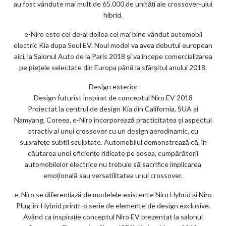
au fost vândute mai mult de 65.000 de unități ale crossover-ului
hibrid.
e-Niro este cel de-al doilea cel mai bine vândut automobil
electric Kia dupa Soul EV. Noul model va avea debutul european
aici, la Salonul Auto de la Paris 2018 și va începe comercializarea
pe piețele selectate din Europa până la sfârșitul anului 2018.
Design exterior
Design futurist inspirat de conceptul Niro EV 2018
Proiectat la centrul de design Kia din California, SUA și
Namyang, Coreea, e-Niro încorporează practicitatea și aspectul
atractiv al unui crossover cu un design aerodinamic, cu
suprafețe subtil sculptate. Automobilul demonstrează că, în
căutarea unei eficiențe ridicate pe șosea, cumpărătorii
automobilelor electrice nu trebuie să sacrifice implicarea
emoțională sau versatilitatea unui crossover.
e-Niro se diferențiază de modelele existente Niro Hybrid și Niro
Plug-in-Hybrid printr-o serie de elemente de design exclusive.
Având ca inspirație conceptul Niro EV prezentat la salonul