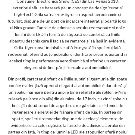
Consumer Electronics Show (CES) din Las Vegas 2018,
exteriorul său se bazează pe un concept de design ‘curat și
high-tech’. Grila sa ‘nas-de-tigru’ cu aspect aerodinamic și
futurist, dispune de un port de încărcare integrat și poartă logo-
ul Niro gravat. Fantele de admisie a aerului redesenate și noile
lumini de zi LED în formă de săgeată se combină cu liniile
albastru deschis care îl fac să se remarce și să iasă în evidență.
Grila ‘tiger-nose’ închisă se află integrată în spoilerul față
redesenat, oferind automobilului o identitate proprie, ajutând în
același timp la performanța aerodinamică și oferind un caracter
elegant și definit părții frontale a automobilului.
Din profil, caracterul oferit de liniile subțiri și geamurile din spate
conice evidențiază apectul elegant al automobilului, dar oferă și
un spațiu mai mare pentru aripile bine reliefate ale roților. e-Niro
rulează pe jante din aliaj din aluminiu de 17 inch, cu cinci spițe cu
finisaj în două tonuri de argintiu, care găzduiesc sistemul de
regenerare a energiei de frânare oferit de Kia. În partea din
spate, spoilerul remodelat dispune de aceleași elemente de
evidențiere ca cele regăsite la fantele de admisie a aerului din
partea din față, în timp ce luminile LED ale stopurilor oferă noului