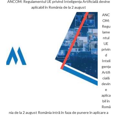
ANCOM: Regulamentul UE privind Inteligența Artificială devine
aplicabil în România de la 2 august
ANC
OM:
Regu
lame
ntul
UE
privin
d
Inteli
gența
Artifi
cială
devin
e
aplica
bil în
Româ
nia de la 2 august România intră în faza de punere în aplicare a