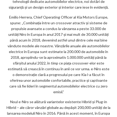
tehnologii dedicate automobilelor electrice, noi dotări de
siguranță și un design exterior și interior care iese în evidență.
Emilio Herrera, Chief Operating Officer al Kia Motors Europe,
spune: „Combinația între un crossover atractiv și sisteme de
propulsie avansate a condus la vânzarea a peste 33.000 de
unități Niro în Europa în anul 2017 și mai mult de 30.000 unități
până acum în 2018, devenind astfel unul dintre cele mai bine
vândute modele ale noastre. Vânzările anuale ale automobilelor
electrice în Europa sunt estimate la 200.000 de automobile în
2018, apropiindu-se la aproximativ 1.000.000 unități până la
sfârșitul anului 2022, în timp ce piața crossover-elor este
estimată să crească în continuu în anii ce vor urma. e-Niro este
o demonstrație clară a progresului pe care Kia l-a făcut în
oferirea unor automobile confortabile, practice și captivante
care să fie lideri în segmentul automobilelor electrice cu zero
emisii.”
Noul e-Niro se alătură variantelor existente Hibrid și Plug-in
Hibrid – ale căror vânzări globale au depășit 200,000 unități de la
lansarea modeluli Niro în 2016. Până în acest moment, în Europa