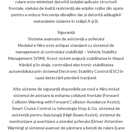
rulare este minimizat datorită izolației aplicate structurii
frontale, oțelului de înaltă rezistență ale aripilor roților din spate
pentru a reduce frecvența vibrațiilor dar și datorită adăugării
materialelor izolante în stâlpii A și B.
Siguranță
Sisteme avansate de asistență a șoferului
Modelul e-Niro este echipat standard cu sistemul de
management al controlului stabilității – Vehicle Stability
Management (VSM). Acest sistem asigură stabilitatea în timpul
frânării și în viraje, controlând electronic stabilitatea
automobilului prin sistemul Electronic Stability Control (ESC) în
cazul detectării pierderii tracțiunii.
Alte sisteme de siguranță disponibile pe noul e-Niro includ
sistemul de asistare la evitarea coliziunii frontale (Forward
Collision Warning with Forward Collision-Avoidance Assist),
Smart Cruise Control cu tehnologia Stop & Go, sistemul de
asistență pentru faza lungă (High Beam Assist), sistemul de
monitorizare și avertizare a atenției șoferului (Driver Attention
Warning) și sistemul avansat de păstrare a benzii de rulare (Lane