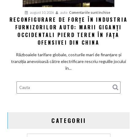
și
pentru
august 10, 2026
auto
Comentariile sunt închise
schimbă
RECONFIGURARE DE FORȚE ÎN INDUSTRIA
Reconfigurare
conducerea
FURNIZORILOR AUTO: MARII GIGANȚI
de
americană
forțe
OCCIDENTALI PIERD TEREN ÎN FAȚA
în
OFENSIVEI DIN CHINA
industria
furnizorilor
Războaiele tarifare globale, costurile mari de finanțare și
auto:
tranziția anevoioasă către electrificare rescriu regulile jocului
Marii
în...
giganți
occidentali
pierd
teren
în
fața
ofensivei
CATEGORII
din
China
Categorii