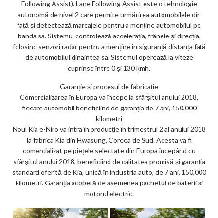
Following Assist). Lane Following Assist este o tehnologie
autonomă de nivel 2 care permite urmărirea automobilele din
față și detectează marcajele pentru a menține automobilul pe
banda sa. Sistemul controlează accelerația, frânele și direcția,
folosind senzori radar pentru a menține în siguranță distanța față
de automobilul dinaintea sa. Sistemul operează la viteze
cuprinse între 0 și 130 kmh.
Garanție și procesul de fabricație
Comercializarea în Europa va începe la sfârșitul anului 2018,
fiecare automobil beneficiind de garanția de 7 ani, 150,000
kilometri
Noul Kia e-Niro va intra în producție în trimestrul 2 al anului 2018
la fabrica Kia din Hwasung, Coreea de Sud. Acesta va fi
comercializat pe piețele selectate din Europa începând cu
sfârșitul anului 2018, beneficiind de calitatea promisă și garanția
standard oferită de Kia, unică în industria auto, de 7 ani, 150,000
kilometri. Garanția acoperă de asemenea pachetul de baterii și
motorul electric.