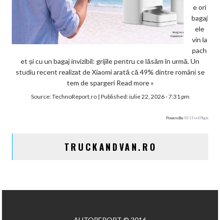
e ori
bagaj
ele
vin la
pach
et și cu un bagaj invizibil: grijile pentru ce lăsăm în urmă. Un
studiu recent realizat de Xiaomi arată că 49% dintre români se
tem de spargeri
Read more »
Source:
TechnoReport.ro
|
Published:
iulie 22, 2026 - 7:31 pm
Powered by
RSS Feed Plugin
TRUCKANDVAN.RO
AUTOREPORT © 2016