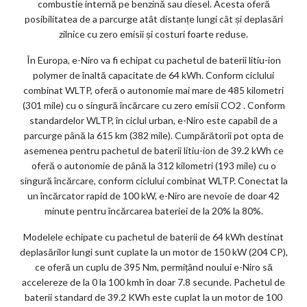
combustie internă pe benzină sau diesel. Acesta oferă
posibilitatea de a parcurge atât distanțe lungi cât și deplasări
zilnice cu zero emisii și costuri foarte reduse.
În Europa, e-Niro va fi echipat cu pachetul de baterii litiu-ion
polymer de înaltă capacitate de 64 kWh. Conform ciclului
combinat WLTP, oferă o autonomie mai mare de 485 kilometri
(301 mile) cu o singură încărcare cu zero emisii CO2 . Conform
standardelor WLTP, în ciclul urban, e-Niro este capabil de a
parcurge până la 615 km (382 mile). Cumpărătorii pot opta de
asemenea pentru pachetul de baterii litiu-ion de 39.2 kWh ce
oferă o autonomie de până la 312 kilometri (193 mile) cu o
singură încărcare, conform ciclului combinat WLTP. Conectat la
un încărcator rapid de 100 kW, e-Niro are nevoie de doar 42
minute pentru încărcarea bateriei de la 20% la 80%.
Modelele echipate cu pachetul de baterii de 64 kWh destinat
deplasărilor lungi sunt cuplate la un motor de 150 kW (204 CP),
ce oferă un cuplu de 395 Nm, permițând noului e-Niro să
accelereze de la 0 la 100 kmh în doar 7.8 secunde. Pachetul de
baterii standard de 39.2 KWh este cuplat la un motor de 100