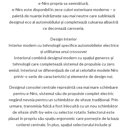
e-Niro propria sa semnătură.
e-Niro este disponibil în zece culori exterioare moderne – o
paletă de nuanțe îndrăznețe sau mai neutre care subliniază
designul eco al automobilului și completează culoarea albastră
ce decorează caroseria.
Design interior
Interior modern cu tehnologii specifice automobilelor electrice
și utilitatea unui crossover
Interiorul combină designul modern cu spațiul generos și
tehnologii care completează sistemul de propulsie cu zero
emisii. Interiorul se diferențiază de cel al celorlalte modele Niro
printr-o serie de caracteristici și elemente de design noi.
Designul consolei centrale reprezintă cea mai mare schimbare
pentru e-Niro, sistemul său de propulsie complet electric
negând nevoia pentru un schimbător de viteze tradițional. Prin
urmare, transmisia fizică a fost înlocuită cu un nou schimbător
de viteze shift-by-wire cu selector rotativ. Selectorul este
plasat în propriu său spațiu ergonomic care pornește de la baza
cotierei centrale. În plus, spațiul selectorului include și