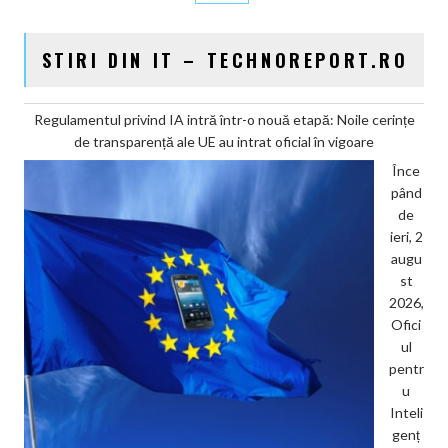
STIRI DIN IT – TECHNOREPORT.RO
Regulamentul privind IA intră într-o nouă etapă: Noile cerințe
de transparență ale UE au intrat oficial în vigoare
Înce
pând
de
ieri, 2
augu
st
2026,
Ofici
ul
pentr
u
Inteli
genț