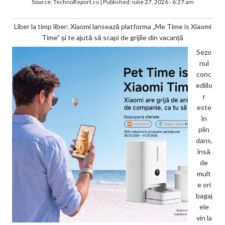
Source:
TechnoReport.ro
|
Published:
iulie 27, 2026 - 6:27 am
Liber la timp liber: Xiaomi lansează platforma „Me Time is Xiaomi
Time” și te ajută să scapi de grijile din vacanță
Sezo
nul
conc
ediilo
r
este
în
plin
dans,
însă
de
mult
e ori
bagaj
ele
vin la