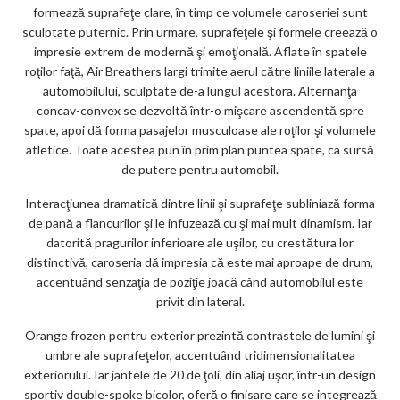
formează suprafeţe clare, în timp ce volumele caroseriei sunt
sculptate puternic. Prin urmare, suprafeţele şi formele creează o
impresie extrem de modernă şi emoţională. Aflate în spatele
roţilor faţă, Air Breathers largi trimite aerul către liniile laterale a
automobilului, sculptate de-a lungul acestora. Alternanţa
concav-convex se dezvoltă într-o mişcare ascendentă spre
spate, apoi dă forma pasajelor musculoase ale roţilor şi volumele
atletice. Toate acestea pun în prim plan puntea spate, ca sursă
de putere pentru automobil.
Interacţiunea dramatică dintre linii şi suprafeţe subliniază forma
de pană a flancurilor şi le infuzează cu şi mai mult dinamism. Iar
datorită pragurilor inferioare ale uşilor, cu crestătura lor
distinctivă, caroseria dă impresia că este mai aproape de drum,
accentuând senzaţia de poziţie joacă când automobilul este
privit din lateral.
Orange frozen pentru exterior prezintă contrastele de lumini şi
umbre ale suprafeţelor, accentuând tridimensionalitatea
exteriorului. Iar jantele de 20 de ţoli, din aliaj uşor, într-un design
sportiv double-spoke bicolor, oferă o finisare care se integrează