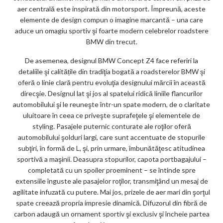
aer centrală este inspirată din motorsport. Împreună, aceste
elemente de design compun o imagine marcantă – una care
aduce un omagiu sportiv şi foarte modern celebrelor roadstere
BMW din trecut.
De asemenea, designul BMW Concept Z4 face referiri la
detaliile şi calitățile din tradiţia bogată a roadsterelor BMW şi
oferă o linie clară pentru evoluţia designului mărcii în această
direcşie. Designul lat şi jos al spatelui ridică liniile flancurilor
automobilului şi le reuneşte într-un spate modern, de o claritate
uluitoare în ceea ce priveşte suprafeţele şi elementele de
styling. Pasajele puternic conturate ale roţilor oferă
automobilului şolduri largi, care sunt accentuate de stopurile
subţiri, în formă de L, şi, prin urmare, îmbunătăţesc atitudinea
sportivă a maşinii. Deasupra stopurilor, capota portbagajului –
completată cu un spoiler proeminent – se întinde spre
extensiile înguste ale pasajelor roţilor, transmiţând un mesaj de
agilitate infuzată cu putere. Mai jos, prizele de aer mari din şorţul
spate creează propria impresie dinamică. Difuzorul din fibră de
carbon adaugă un ornament sportiv şi exclusiv şi încheie partea