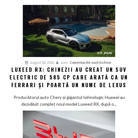
în
doar
12
minute:
Smart
lansează
noua
generație
Smart
pentru
august 06, 2026
auto
Comentariile sunt închise
#1
LUXEED RX: CHINEZII AU CREAT UN SUV
Luxeed
în
ELECTRIC DE 585 CP CARE ARATĂ CA UN
RX:
China
Chinezii
FERRARI ȘI POARTĂ UN NUME DE LEXUS
au
creat
Producătorul auto Chery și gigantul tehnologic Huawei au
un
dezvăluit complet noul model Luxeed RX, după o...
SUV
electric
de
585
CP