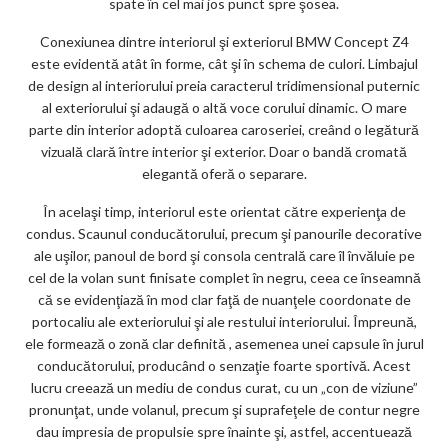
spate în cel mai jos punct spre şosea.
Conexiunea dintre interiorul şi exteriorul BMW Concept Z4
este evidentă atât în forme, cât şi în schema de culori. Limbajul
de design al interiorului preia caracterul tridimensional puternic
al exteriorului şi adaugă o altă voce corului dinamic. O mare
parte din interior adoptă culoarea caroseriei, creând o legătură
vizuală clară între interior şi exterior. Doar o bandă cromată
elegantă oferă o separare.
În acelaşi timp, interiorul este orientat către experienţa de
condus. Scaunul conducătorului, precum şi panourile decorative
ale uşilor, panoul de bord şi consola centrală care îl învăluie pe
cel de la volan sunt finisate complet în negru, ceea ce înseamnă
că se evidenţiază în mod clar faţă de nuanţele coordonate de
portocaliu ale exteriorului şi ale restului interiorului. Împreună,
ele formează o zonă clar definită , asemenea unei capsule în jurul
conducătorului, producând o senzaţie foarte sportivă. Acest
lucru creează un mediu de condus curat, cu un „con de viziune”
pronunţat, unde volanul, precum şi suprafeţele de contur negre
dau impresia de propulsie spre înainte şi, astfel, accentuează