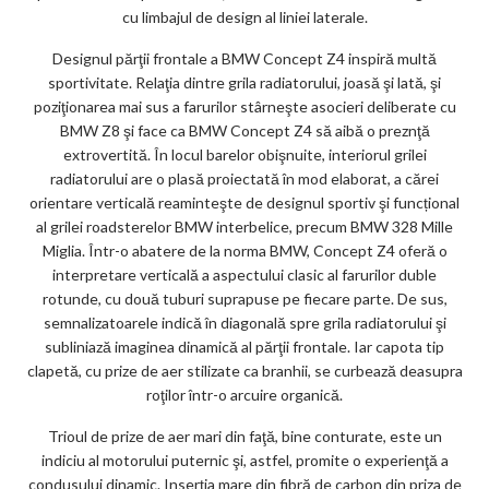
cu limbajul de design al liniei laterale.
Designul părţii frontale a BMW Concept Z4 inspiră multă
sportivitate. Relaţia dintre grila radiatorului, joasă şi lată, şi
poziţionarea mai sus a farurilor stârneşte asocieri deliberate cu
BMW Z8 şi face ca BMW Concept Z4 să aibă o preznţă
extrovertită. În locul barelor obişnuite, interiorul grilei
radiatorului are o plasă proiectată în mod elaborat, a cărei
orientare verticală reaminteşte de designul sportiv şi funcțional
al grilei roadsterelor BMW interbelice, precum BMW 328 Mille
Miglia. Într-o abatere de la norma BMW, Concept Z4 oferă o
interpretare verticală a aspectului clasic al farurilor duble
rotunde, cu două tuburi suprapuse pe fiecare parte. De sus,
semnalizatoarele indică în diagonală spre grila radiatorului şi
subliniază imaginea dinamică al părţii frontale. Iar capota tip
clapetă, cu prize de aer stilizate ca branhii, se curbează deasupra
roţilor într-o arcuire organică.
Trioul de prize de aer mari din faţă, bine conturate, este un
indiciu al motorului puternic şi, astfel, promite o experienţă a
condusului dinamic. Inserţia mare din fibră de carbon din priza de