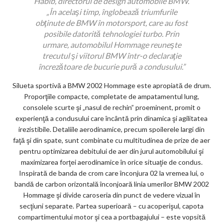
Habib, directorul de design automobile BMW.
„În acelaşi timp, înglobează triumfurile
obţinute de BMW în motorsport, care au fost
posibile datorită tehnologiei turbo. Prin
urmare, automobilul Hommage reuneşte
trecutul şi viitorul BMW într-o declaraţie
încrezătoare de bucurie pură a condusului.”
Silueta sportivă a BMW 2002 Hommage este apropiată de drum.
Proporţiile compacte, completate de ampatamentul lung,
consolele scurte şi „nasul de rechin” proeminent, promit o
experienţă a condusului care încântă prin dinamica şi agilitatea
irezistibile. Detaliile aerodinamice, precum spoilerele largi din
faţă şi din spate, sunt combinate cu multitudinea de prize de aer
pentru optimizarea debitului de aer din jurul automobilului şi
maximizarea forţei aerodinamice în orice situaţie de condus.
Inspirată de banda de crom care înconjura 02 la vremea lui, o
bandă de carbon orizontală înconjoară linia umerilor BMW 2002
Hommage şi divide caroseria din punct de vedere vizual în
secţiuni separate. Partea superioară – cu acoperişul, capota
compartimentului motor şi cea a portbagajului – este vopsită