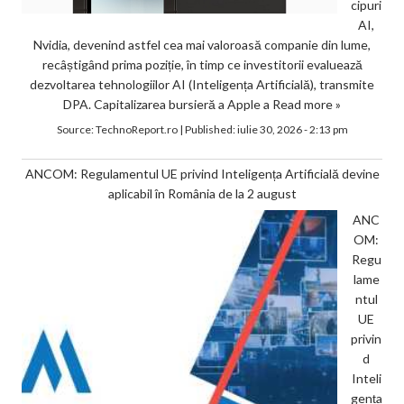
cipuri
AI,
Nvidia, devenind astfel cea mai valoroasă companie din lume,
recâștigând prima poziție, în timp ce investitorii evaluează
dezvoltarea tehnologiilor AI (Inteligența Artificială), transmite
DPA. Capitalizarea bursieră a Apple a
Read more »
Source:
TechnoReport.ro
|
Published:
iulie 30, 2026 - 2:13 pm
ANCOM: Regulamentul UE privind Inteligența Artificială devine
aplicabil în România de la 2 august
ANC
OM:
Regu
lame
ntul
UE
privin
d
Inteli
gența