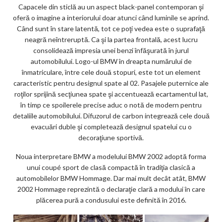
Capacele din sticlă au un aspect black-panel contemporan şi
oferă o imagine a interiorului doar atunci când luminile se aprind.
Când sunt în stare latentă, tot ce poţi vedea este o suprafaţă
neagră neîntreruptă. Ca şi la partea frontală, acest lucru
consolidează impresia unei benzi înfăşurată în jurul
automobilului. Logo-ul BMW în dreapta numărului de
înmatriculare, între cele două stopuri, este tot un element
caracteristic pentru designul spate al 02. Pasajele puternice ale
roţilor sprijină secţiunea spate şi accentuează ecartamentul lat,
în timp ce spoilerele precise aduc o notă de modern pentru
detaliile automobilului. Difuzorul de carbon integrează cele două
evacuări duble şi completează designul spatelui cu o
decoraţiune sportivă.
Noua interpretare BMW a modelului BMW 2002 adoptă forma
unui coupé sport de clasă compactă în tradiţia clasică a
automobilelor BMW Hommage. Dar mai mult decât atât, BMW
2002 Hommage reprezintă o declaraţie clară a modului în care
plăcerea pură a condusului este definită în 2016.