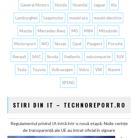
General Motors
Honda
Hyundai
Jaguar
Kia
Lamborghini
Leapmotor
masini eco
masini electrice
Mazda
Mercedes-Benz
MG
MINI
Mitsubishi
Motorsport
NIO
Nissan
Opel
Peugeot
Porsche
Renault
SAIC
Skoda
Stellantis
subcompacte
SUV
Tesla
Toyota
Volkswagen
Volvo
VW
Xiaomi
XPENG
STIRI DIN IT – TECHNOREPORT.RO
Regulamentul privind IA intră într-o nouă etapă: Noile cerințe
de transparență ale UE au intrat oficial în vigoare