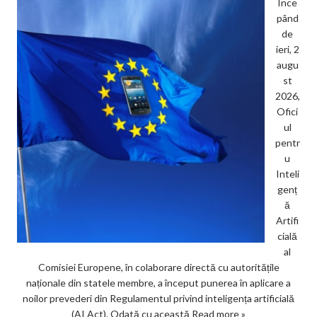
Înce
pând
de
ieri, 2
augu
st
2026,
Ofici
ul
pentr
u
Inteli
genț
ă
Artifi
cială
al
Comisiei Europene, în colaborare directă cu autoritățile
naționale din statele membre, a început punerea în aplicare a
noilor prevederi din Regulamentul privind inteligența artificială
(AI Act). Odată cu această
Read more »