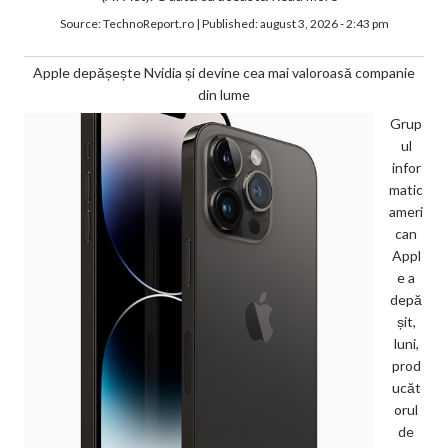
Source:
TechnoReport.ro
|
Published:
august 3, 2026 - 2:43 pm
Apple depășește Nvidia și devine cea mai valoroasă companie
din lume
Grup
ul
infor
matic
ameri
can
Appl
e a
depă
șit,
luni,
prod
ucăt
orul
de