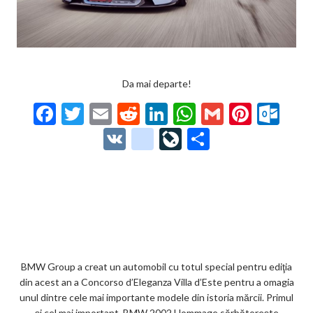
Da mai departe!
F
T
E
R
Li
W
G
Pi
O
ac
w
m
e
n
h
m
nt
ut
V
g
Li
P
e
itt
ai
d
ke
at
ai
er
lo
K
o
ve
ar
b
er
l
di
dI
s
l
es
o
o
Jo
ta
o
t
n
A
t
k.
gl
ur
je
o
p
co
e_
n
az
k
p
m
b
al
ă
o
BMW Group a creat un automobil cu totul special pentru ediţia
din acest an a Concorso d’Eleganza Villa d’Este pentru a omagia
o
unul dintre cele mai importante modele din istoria mărcii. Primul
şi cel mai important, BMW 2002 Hommage sărbătoreşte