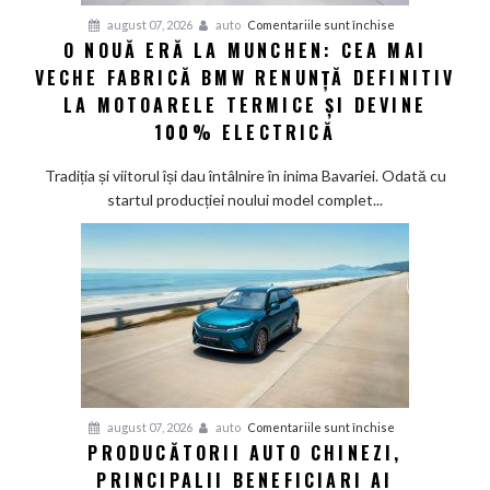
șapte
pentru
august 07, 2026
auto
Comentariile sunt închise
modele
O NOUĂ ERĂ LA MUNCHEN: CEA MAI
O
noi
VECHE FABRICĂ BMW RENUNȚĂ DEFINITIV
nouă
eră
LA MOTOARELE TERMICE ȘI DEVINE
la
100% ELECTRICĂ
Munchen:
Cea
Tradiția și viitorul își dau întâlnire în inima Bavariei. Odată cu
mai
startul producției noului model complet...
veche
fabrică
BMW
renunță
definitiv
la
motoarele
termice
și
pentru
august 07, 2026
auto
Comentariile sunt închise
devine
PRODUCĂTORII AUTO CHINEZI,
Producătorii
100%
PRINCIPALII BENEFICIARI AI
auto
electrică