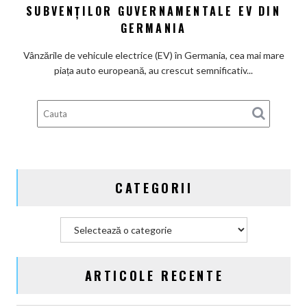
chinezi,
SUBVENȚILOR GUVERNAMENTALE EV DIN
principalii
GERMANIA
beneficiari
ai
Vânzările de vehicule electrice (EV) în Germania, cea mai mare
subvenților
piața auto europeană, au crescut semnificativ...
guvernamentale
EV
din
Germania
CATEGORII
Categorii
ARTICOLE RECENTE