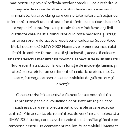
mat pentru a preveni reflexia razelor soarelui – ca o referire la
maşinile de curse de altădată. Aici, liniile caroseriei sunt
minimaliste, trasate clar şi cu o cursivitate naturală. Secţiunea
inferioară creează un contrast bine definit, cu o culoare lucioasă
a vopselei, suprafeţe sculpturale foarte îndrăzneţe şi linii
distincte care insuflă flancurilor cu o notă modernă şi atrag
privirea spre roţile spate propulsoare. Culoarea Space Race
Metal decorează BMW 2002 Hommage asemenea metalului
lichid. În ambele forme – mată şi lucioasă -, această culoare
albastru deschis metalizat îşi modifică aspectul de la un albastru
fluorescent strălucitor la gri, în funcţie de incidenţa luminii, şi
oferă suprafeţelor un sentiment dinamic de profunzime. Ca
atare, întreaga caroserie a automobilului degajă putere şi
energie.
O caracteristică atractivă a flancurilor automobilului o
reprezintă pasajele voluminos conturate ale roţilor, care
încadrează caroseria precum patru console şi care adaugă
statură. Prin aceasta, ele reamintesc de versiunea omologată a
BMW 2002 turbo, care a avut nevoie de extensii largi fixate pe
caroserie pentru un ecartament mai lat. Automobilul Hommage