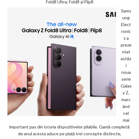
Fold8 Ultra, Fold8 și Flip8
Sams
ung
Elect
ronic
s a
preze
ntat
astăz
i
noua
serie
Galax
y Z,
marc
ând
cel
mai
important pas din istoria dispozitivelor pliabile. Gamă completă
de anul acesta aduce pe piață trei concepte distincte,