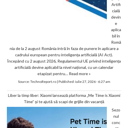
Artifi
cială
devin
e
aplica
bil în
Româ
nia de la 2 august România intră în faza de punere în aplicare a
cadrului european pentru inteligența artificială (AI Act).
Începând cu 2 august 2026, Regulamentul UE privind inteligența
artificială devine aplicabil la nivel național, cu un calendar
etapizat pentru…
Read more »
Source:
TechnoReport.ro
|
Published:
iulie 27, 2026 - 6:27 am
Liber la timp liber: Xiaomi lansează platforma „Me Time is Xiaomi
Time” și te ajută să scapi de grijile din vacanță
Sezo
nul
conc