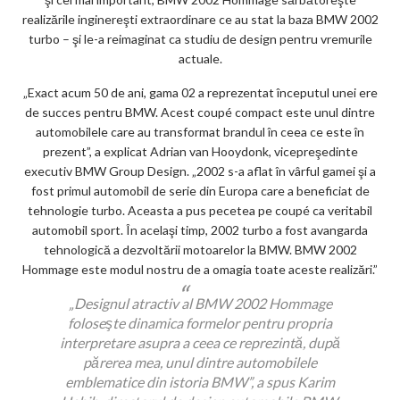
k
realizările inginereşti extraordinare ce au stat la baza BMW 2002
m
turbo – şi le-a reimaginat ca studiu de design pentru vremurile
ar
actuale.
ks
„Exact acum 50 de ani, gama 02 a reprezentat începutul unei ere
de succes pentru BMW. Acest coupé compact este unul dintre
automobilele care au transformat brandul în ceea ce este în
prezent”, a explicat Adrian van Hooydonk, vicepreşedinte
executiv BMW Group Design. „2002 s-a aflat în vârful gamei şi a
fost primul automobil de serie din Europa care a beneficiat de
tehnologie turbo. Aceasta a pus pecetea pe coupé ca veritabil
automobil sport. În acelaşi timp, 2002 turbo a fost avangarda
tehnologică a dezvoltării motoarelor la BMW. BMW 2002
Hommage este modul nostru de a omagia toate aceste realizări.”
„Designul atractiv al BMW 2002 Hommage
foloseşte dinamica formelor pentru propria
interpretare asupra a ceea ce reprezintă, după
părerea mea, unul dintre automobilele
emblematice din istoria BMW”, a spus Karim