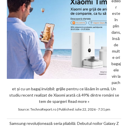
ediilo
r
este
în
plin
dans,
însă
de
mult
e ori
bagaj
ele
vin la
pach
et și cu un bagaj invizibil: grijile pentru ce lăsăm în urmă. Un
studiu recent realizat de Xiaomi arată că 49% dintre români se
tem de spargeri
Read more »
Source:
TechnoReport.ro
|
Published:
iulie 22, 2026 - 7:31 pm
Samsung revoluționează seria pliabilă: Debutul noilor Galaxy Z