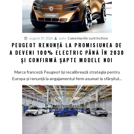
pentru
august 07, 2026
auto
Comentariile sunt închise
PEUGEOT RENUNȚĂ LA PROMISIUNEA DE
Peugeot
A DEVENI 100% ELECTRIC PÂNĂ ÎN 2030
renunță
la
ȘI CONFIRMĂ ȘAPTE MODELE NOI
promisiunea
de
Marca franceză Peugeot își recalibrează strategia pentru
a
Europa și renunță la angajamentul ferm asumat la sfârșitul...
deveni
100%
electric
până
în
2030
și
confirmă