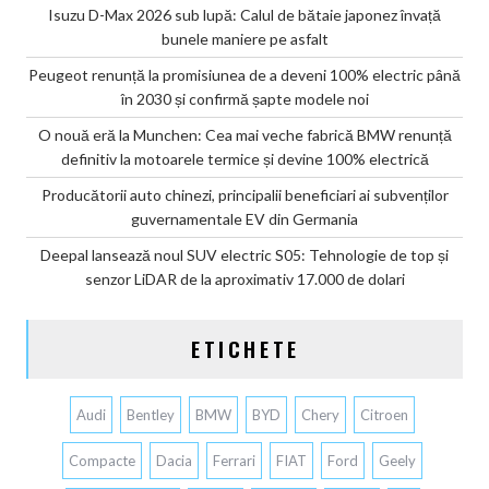
Isuzu D-Max 2026 sub lupă: Calul de bătaie japonez învață
bunele maniere pe asfalt
Peugeot renunță la promisiunea de a deveni 100% electric până
în 2030 și confirmă șapte modele noi
O nouă eră la Munchen: Cea mai veche fabrică BMW renunță
definitiv la motoarele termice și devine 100% electrică
Producătorii auto chinezi, principalii beneficiari ai subvenților
guvernamentale EV din Germania
Deepal lansează noul SUV electric S05: Tehnologie de top și
senzor LiDAR de la aproximativ 17.000 de dolari
ETICHETE
Audi
Bentley
BMW
BYD
Chery
Citroen
Compacte
Dacia
Ferrari
FIAT
Ford
Geely