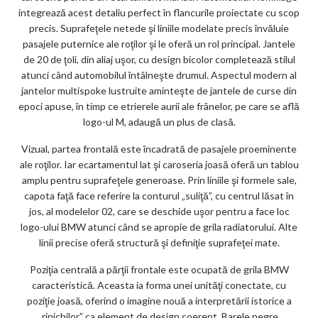
integrează acest detaliu perfect în flancurile proiectate cu scop
precis. Suprafeţele netede şi liniile modelate precis învăluie
pasajele puternice ale roţilor şi le oferă un rol principal. Jantele
de 20 de ţoli, din aliaj uşor, cu design bicolor completează stilul
atunci când automobilul întâlneşte drumul. Aspectul modern al
jantelor multispoke lustruite aminteşte de jantele de curse din
epoci apuse, în timp ce etrierele aurii ale frânelor, pe care se află
logo-ul M, adaugă un plus de clasă.
Vizual, partea frontală este încadrată de pasajele proeminente
ale roţilor. Iar ecartamentul lat şi caroseria joasă oferă un tablou
amplu pentru suprafeţele generoase. Prin liniile şi formele sale,
capota faţă face referire la conturul „suliţă”, cu centrul lăsat în
jos, al modelelor 02, care se deschide uşor pentru a face loc
logo-ului BMW atunci când se apropie de grila radiatorului. Alte
linii precise oferă structură şi definiţie suprafeţei mate.
Poziţia centrală a părţii frontale este ocupată de grila BMW
caracteristică. Aceasta ia forma unei unităţi conectate, cu
poziţie joasă, oferind o imagine nouă a interpretării istorice a
„rinichilor” ca element de design coerent. Barele negre,