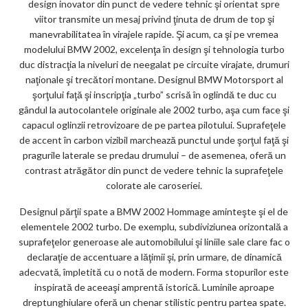
design inovator din punct de vedere tehnic şi orientat spre
viitor transmite un mesaj privind ţinuta de drum de top şi
manevrabilitatea în virajele rapide. Şi acum, ca şi pe vremea
modelului BMW 2002, excelenţa în design şi tehnologia turbo
duc distracţia la niveluri de neegalat pe circuite virajate, drumuri
naţionale şi trecători montane. Designul BMW Motorsport al
şorţului faţă şi inscripţia „turbo” scrisă în oglindă te duc cu
gândul la autocolantele originale ale 2002 turbo, aşa cum face şi
capacul oglinzii retrovizoare de pe partea pilotului. Suprafeţele
de accent în carbon vizibil marchează punctul unde şorţul faţă şi
pragurile laterale se predau drumului – de asemenea, oferă un
contrast atrăgător din punct de vedere tehnic la suprafeţele
colorate ale caroseriei.
Designul părţii spate a BMW 2002 Hommage aminteşte şi el de
elementele 2002 turbo. De exemplu, subdiviziunea orizontală a
suprafeţelor generoase ale automobilului şi liniile sale clare fac o
declaraţie de accentuare a lăţimii şi, prin urmare, de dinamică
adecvată, împletită cu o notă de modern. Forma stopurilor este
inspirată de aceeaşi amprentă istorică. Luminile aproape
dreptunghiulare oferă un chenar stilistic pentru partea spate.