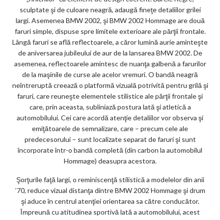
sculptate şi de culoare neagră, adaugă fineţe detaliilor grilei
largi. Asemenea BMW 2002, şi BMW 2002 Hommage are două
faruri simple, dispuse spre limitele exterioare ale părţii frontale.
Lângă faruri se află reflectoarele, a căror lumină aurie aminteşte
de aniversarea jubileului de aur de la lansarea BMW 2002. De
asemenea, reflectoarele amintesc de nuanţa galbenă a farurilor
de la maşinile de curse ale acelor vremuri. O bandă neagră
neîntreruptă creează o platformă vizuală potrivită pentru grilă şi
faruri, care reuneşte elementele stilistice ale părţii frontale şi
care, prin aceasta, subliniază postura lată şi atletică a
automobilului. Cei care acordă atenţie detaliilor vor observa şi
emiţătoarele de semnalizare, care – precum cele ale
predecesorului – sunt localizate separat de faruri şi sunt
încorporate într-o bandă completă (din carbon la automobilul
Hommage) deasupra acestora.
Şorţurile faţă largi, o reminiscenţă stilistică a modelelor din anii
’70, reduce vizual distanţa dintre BMW 2002 Hommage şi drum
şi aduce în centrul atenţiei orientarea sa către conducător.
Împreună cu atitudinea sportivă lată a automobilului, acest