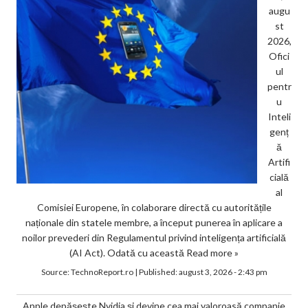
augu
st
2026,
Ofici
ul
pentr
u
Inteli
genț
ă
Artifi
cială
al
Comisiei Europene, în colaborare directă cu autoritățile
naționale din statele membre, a început punerea în aplicare a
noilor prevederi din Regulamentul privind inteligența artificială
(AI Act). Odată cu această
Read more »
Source:
TechnoReport.ro
|
Published:
august 3, 2026 - 2:43 pm
Apple depășește Nvidia și devine cea mai valoroasă companie