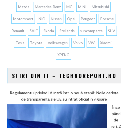
Mazda
Mercedes-Benz
MG
MINI
Mitsubishi
Motorsport
NIO
Nissan
Opel
Peugeot
Porsche
Renault
SAIC
Skoda
Stellantis
subcompacte
SUV
Tesla
Toyota
Volkswagen
Volvo
VW
Xiaomi
XPENG
STIRI DIN IT – TECHNOREPORT.RO
Regulamentul privind IA intră într-o nouă etapă: Noile cerințe
de transparență ale UE au intrat oficial în vigoare
Înce
pând
de
ieri, 2