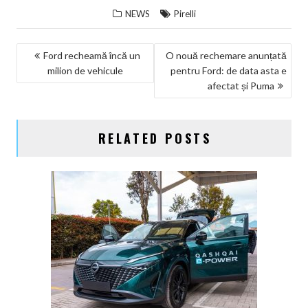
NEWS
Pirelli
NAVIGARE
Ford recheamă încă un
O nouă rechemare anunțată
milion de vehicule
pentru Ford: de data asta e
ÎN
afectat și Puma
ARTICOLE
RELATED POSTS