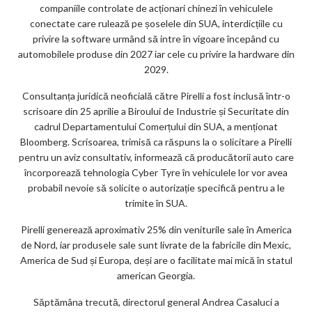
companiile controlate de acționari chinezi în vehiculele
conectate care rulează pe șoselele din SUA, interdicțiile cu
privire la software urmând să intre în vigoare începând cu
automobilele produse din 2027 iar cele cu privire la hardware din
2029.
Consultanța juridică neoficială către Pirelli a fost inclusă într-o
scrisoare din 25 aprilie a Biroului de Industrie și Securitate din
cadrul Departamentului Comerțului din SUA, a menționat
Bloomberg. Scrisoarea, trimisă ca răspuns la o solicitare a Pirelli
pentru un aviz consultativ, informează că producătorii auto care
încorporează tehnologia Cyber Tyre în vehiculele lor vor avea
probabil nevoie să solicite o autorizație specifică pentru a le
trimite în SUA.
Pirelli generează aproximativ 25% din veniturile sale în America
de Nord, iar produsele sale sunt livrate de la fabricile din Mexic,
America de Sud și Europa, deși are o facilitate mai mică în statul
american Georgia.
Săptămâna trecută, directorul general Andrea Casaluci a