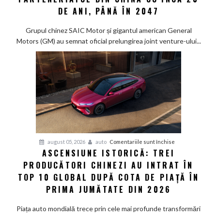
încredere
DE ANI, PÂNĂ ÎN 2047
de
miliarde:
Grupul chinez SAIC Motor și gigantul american General
SAIC
Motors (GM) au semnat oficial prelungirea joint venture-ului...
și
General
Motors
își
extind
parteneriatul
din
China
cu
pentru
august 05, 2026
auto
Comentariile sunt închise
încă
ASCENSIUNE ISTORICĂ: TREI
Ascensiune
20
PRODUCĂTORI CHINEZI AU INTRAT ÎN
istorică:
de
Trei
TOP 10 GLOBAL DUPĂ COTA DE PIAȚĂ ÎN
ani,
producători
PRIMA JUMĂTATE DIN 2026
până
chinezi
în
au
Piața auto mondială trece prin cele mai profunde transformări
2047
intrat