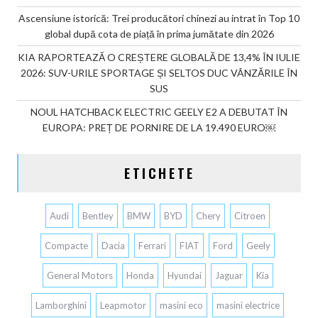
Ascensiune istorică: Trei producători chinezi au intrat în Top 10
global după cota de piață în prima jumătate din 2026
KIA RAPORTEAZĂ O CREȘTERE GLOBALĂ DE 13,4% ÎN IULIE
2026: SUV-URILE SPORTAGE ȘI SELTOS DUC VÂNZĂRILE ÎN
SUS
NOUL HATCHBACK ELECTRIC GEELY E2 A DEBUTAT ÎN
EUROPA: PREȚ DE PORNIRE DE LA 19.490 EURO￼
ETICHETE
Audi
Bentley
BMW
BYD
Chery
Citroen
Compacte
Dacia
Ferrari
FIAT
Ford
Geely
General Motors
Honda
Hyundai
Jaguar
Kia
Lamborghini
Leapmotor
masini eco
masini electrice