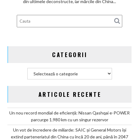
din ultimele deconstructe, iar mărcile din China...
în
Top
10
global
după
cota
de
CATEGORII
piață
în
prima
Categorii
jumătate
din
2026
ARTICOLE RECENTE
Un nou record mondial de eficiență: Nissan Qashqai e-POWER
parcurge 1.980 km cu un singur rezervor
Un vot de încredere de miliarde: SAIC și General Motors își
extind parteneriatul din China cu încă 20 de ani, până în 2047