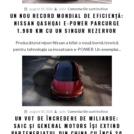
pentru
august 05, 2026
auto
Comentariile sunt închise
UN NOU RECORD MONDIAL DE EFICIENȚĂ:
Un
NISSAN QASHQAI E-POWER PARCURGE
nou
record
1.980 KM CU UN SINGUR REZERVOR
mondial
de
Producătorul nipon Nissan a bifat o nouă bornă istorică
eficiență:
pentru tehnologia sa inovatoare e-POWER. Un exemplar...
Nissan
Qashqai
e-
POWER
parcurge
1.980
km
cu
un
pentru
august 05, 2026
auto
Comentariile sunt închise
singur
UN VOT DE ÎNCREDERE DE MILIARDE:
Un
rezervor
SAIC ȘI GENERAL MOTORS ÎȘI EXTIND
vot
de
PARTENERIATUL DIN CHINA CU ÎNCĂ 20