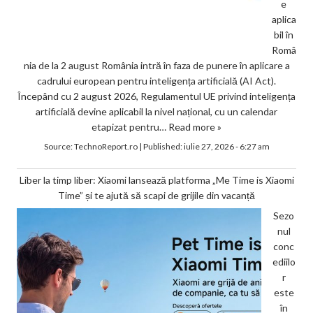
e
aplica
bil în
Româ
nia de la 2 august România intră în faza de punere în aplicare a
cadrului european pentru inteligența artificială (AI Act).
Începând cu 2 august 2026, Regulamentul UE privind inteligența
artificială devine aplicabil la nivel național, cu un calendar
etapizat pentru…
Read more »
Source:
TechnoReport.ro
|
Published:
iulie 27, 2026 - 6:27 am
Liber la timp liber: Xiaomi lansează platforma „Me Time is Xiaomi
Time” și te ajută să scapi de grijile din vacanță
Sezo
nul
conc
ediilo
r
este
în