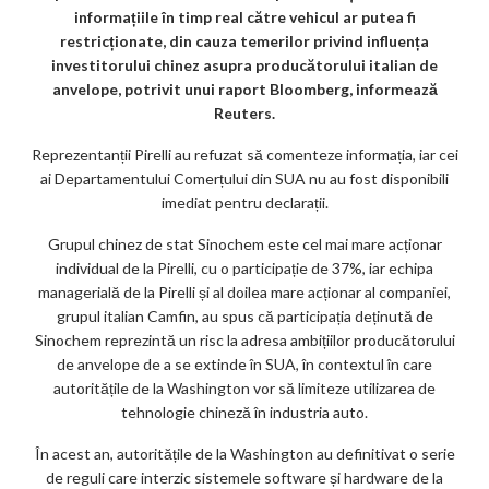
k
informațiile în timp real către vehicul ar putea fi
restricționate, din cauza temerilor privind influența
m
investitorului chinez asupra producătorului italian de
ar
anvelope, potrivit unui raport Bloomberg, informează
Reuters.
ks
Reprezentanții Pirelli au refuzat să comenteze informația, iar cei
ai Departamentului Comerțului din SUA nu au fost disponibili
imediat pentru declarații.
Grupul chinez de stat Sinochem este cel mai mare acționar
individual de la Pirelli, cu o participație de 37%, iar echipa
managerială de la Pirelli și al doilea mare acționar al companiei,
grupul italian Camfin, au spus că participația deținută de
Sinochem reprezintă un risc la adresa ambițiilor producătorului
de anvelope de a se extinde în SUA, în contextul în care
autoritățile de la Washington vor să limiteze utilizarea de
tehnologie chineză în industria auto.
În acest an, autoritățile de la Washington au definitivat o serie
de reguli care interzic sistemele software și hardware de la