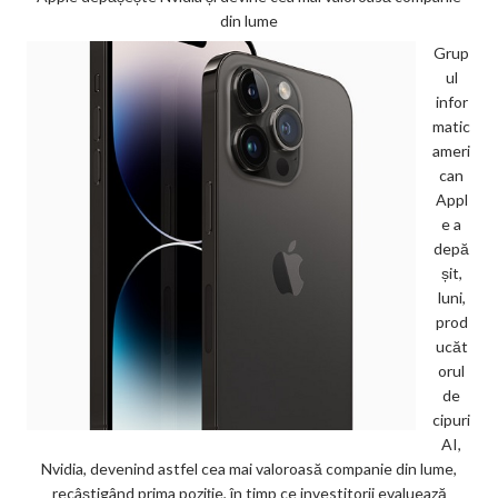
din lume
Grup
ul
infor
matic
ameri
can
Appl
e a
depă
șit,
luni,
prod
ucăt
orul
de
cipuri
AI,
Nvidia, devenind astfel cea mai valoroasă companie din lume,
recâștigând prima poziție, în timp ce investitorii evaluează