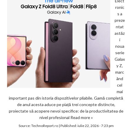
Elect
ronic
s a
preze
ntat
astăz
i
noua
serie
Galax
y Z,
marc
ând
cel
mai
important pas din istoria dispozitivelor pliabile. Gamă completă
de anul acesta aduce pe piață trei concepte distincte,
proiectate să acopere nevoi specifice: de la productivitatea de
nivel profesional
Read more »
Source:
TechnoReport.ro
|
Published:
iulie 22, 2026 - 7:23 pm