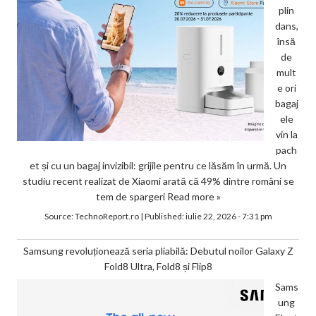
plin
dans,
însă
de
mult
e ori
bagaj
ele
vin la
pach
et și cu un bagaj invizibil: grijile pentru ce lăsăm în urmă. Un
studiu recent realizat de Xiaomi arată că 49% dintre români se
tem de spargeri
Read more »
Source:
TechnoReport.ro
|
Published:
iulie 22, 2026 - 7:31 pm
Samsung revoluționează seria pliabilă: Debutul noilor Galaxy Z
Fold8 Ultra, Fold8 și Flip8
Sams
ung