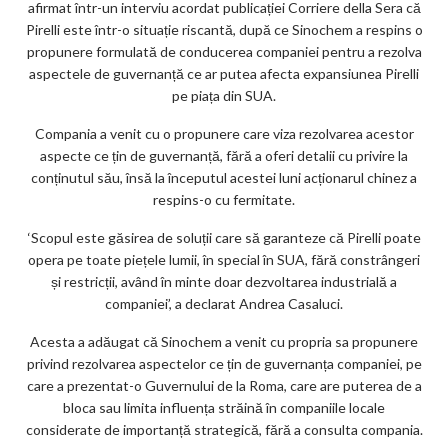
afirmat într-un interviu acordat publicației Corriere della Sera că
Pirelli este într-o situație riscantă, după ce Sinochem a respins o
propunere formulată de conducerea companiei pentru a rezolva
aspectele de guvernanță ce ar putea afecta expansiunea Pirelli
pe piața din SUA.
Compania a venit cu o propunere care viza rezolvarea acestor
aspecte ce țin de guvernanță, fără a oferi detalii cu privire la
conținutul său, însă la începutul acestei luni acționarul chinez a
respins-o cu fermitate.
‘Scopul este găsirea de soluții care să garanteze că Pirelli poate
opera pe toate piețele lumii, în special în SUA, fără constrângeri
și restricții, având în minte doar dezvoltarea industrială a
companiei’, a declarat Andrea Casaluci.
Acesta a adăugat că Sinochem a venit cu propria sa propunere
privind rezolvarea aspectelor ce țin de guvernanța companiei, pe
care a prezentat-o Guvernului de la Roma, care are puterea de a
bloca sau limita influența străină în companiile locale
considerate de importanță strategică, fără a consulta compania.