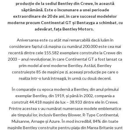
m
producție de la sediul Bentley din Crewe, în această
ar
săptămână. Este o încununare a unei perioade
extraordinare de 20 de ani, în care succesul modelelor
ks
moderne precum Continental GT și Bentayga a schimbat, cu
adevărat, fața Bentley Motors.
Aniversarea este cu atât mai remarcabilă dacă luăm în
considerare faptul că mașina cu numărul 200.000 este cea mai
recentă dintre cele 155.582 exemplare construite la Crewe din
2003 – anul revoluționar, în care Continental GT a fost lansat ca
prim model al erei moderne Bentley. Astăzi, Bentley
construiește 85 de mașini pe zi, aceeași producție pe care o
realiza într-o lună întreagă, în urmă cu două decenii.
În comparație cu epoca modernă a Bentley, din anul primului
exemplar Bentley, din 1919, și până în 2002, compania a
construit 44.418 mașini de lux – 38.933 dintre ele în Crewe.
Printre acestea s-au numărat numeroase modele emblematice
ale timpului lor, inclusiv Bentley Blower, R-Type Continental,
Mulsanne, Arnage și Azure. În mod incredibil, 84% din toate
mașinile Bentley construite pentru piața din Marea Britanie sunt