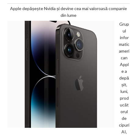
Apple depășește Nvidia și devine cea mai valoroasă companie
din lume
Grup
ul
infor
matic
ameri
can
Appl
e a
depă
șit,
luni,
prod
ucăt
orul
de
cipuri
AI,