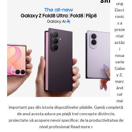
ung
Elect
ronic
s a
preze
ntat
astăz
i
noua
serie
Galax
y Z,
marc
ând
cel
mai
important pas din istoria dispozitivelor pliabile. Gamă completă
de anul acesta aduce pe piață trei concepte distincte,
proiectate să acopere nevoi specifice: de la productivitatea de
nivel profesional
Read more »