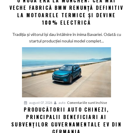
O NOUĂ ERĂ LA MUNCHEN: CEA MAI
noi
VECHE FABRICĂ BMW RENUNȚĂ DEFINITIV
nouă
eră
LA MOTOARELE TERMICE ȘI DEVINE
la
100% ELECTRICĂ
Munchen:
Cea
Tradiția și viitorul își dau întâlnire în inima Bavariei. Odată cu
mai
startul producției noului model complet...
veche
fabrică
BMW
renunță
definitiv
la
motoarele
termice
și
pentru
august 07, 2026
auto
Comentariile sunt închise
devine
PRODUCĂTORII AUTO CHINEZI,
Producătorii
100%
PRINCIPALII BENEFICIARI AI
auto
electrică
chinezi,
SUBVENȚILOR GUVERNAMENTALE EV DIN
principalii
GERMANIA