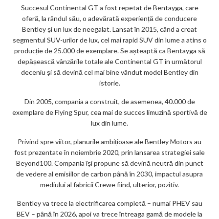
Succesul Continental GT a fost repetat de Bentayga, care
oferă, la rândul său, o adevărată experiență de conducere
Bentley și un lux de neegalat. Lansat în 2015, când a creat
segmentul SUV-urilor de lux, cel mai rapid SUV din lume a atins o
producție de 25.000 de exemplare. Se așteaptă ca Bentayga să
depășească vânzările totale ale Continental GT în următorul
deceniu și să devină cel mai bine vândut model Bentley din
istorie.
Din 2005, compania a construit, de asemenea, 40.000 de
exemplare de Flying Spur, cea mai de succes limuzină sportivă de
lux din lume.
Privind spre viitor, planurile ambițioase ale Bentley Motors au
fost prezentate în noiembrie 2020, prin lansarea strategiei sale
Beyond100. Compania își propune să devină neutră din punct
de vedere al emisiilor de carbon până în 2030, impactul asupra
mediului al fabricii Crewe fiind, ulterior, pozitiv.
Bentley va trece la electrificarea completă – numai PHEV sau
BEV – până în 2026, apoi va trece întreaga gamă de modele la