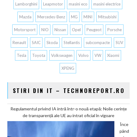
Lamborghini
Leapmotor
masini eco
masini electrice
Mazda
Mercedes-Benz
MG
MINI
Mitsubishi
Motorsport
NIO
Nissan
Opel
Peugeot
Porsche
Renault
SAIC
Skoda
Stellantis
subcompacte
SUV
Tesla
Toyota
Volkswagen
Volvo
VW
Xiaomi
XPENG
STIRI DIN IT – TECHNOREPORT.RO
Regulamentul privind IA intră într-o nouă etapă: Noile cerințe
de transparență ale UE au intrat oficial în vigoare
Înce
pând