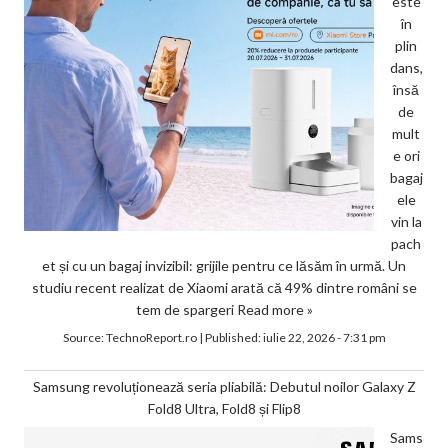
este
în
plin
dans,
însă
de
mult
e ori
bagaj
ele
vin la
pach
et și cu un bagaj invizibil: grijile pentru ce lăsăm în urmă. Un
studiu recent realizat de Xiaomi arată că 49% dintre români se
tem de spargeri
Read more »
Source:
TechnoReport.ro
|
Published:
iulie 22, 2026 - 7:31 pm
Samsung revoluționează seria pliabilă: Debutul noilor Galaxy Z
Fold8 Ultra, Fold8 și Flip8
Sams