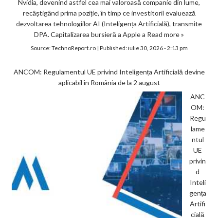
Nvidia, devenind astfel cea mai valoroasă companie din lume,
recâștigând prima poziție, în timp ce investitorii evaluează
dezvoltarea tehnologiilor AI (Inteligența Artificială), transmite
DPA. Capitalizarea bursieră a Apple a
Read more »
Source:
TechnoReport.ro
|
Published:
iulie 30, 2026 - 2:13 pm
ANCOM: Regulamentul UE privind Inteligența Artificială devine
aplicabil în România de la 2 august
ANC
OM:
Regu
lame
ntul
UE
privin
d
Inteli
gența
Artifi
cială