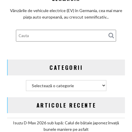
beneficiari
ai
Vânzările de vehicule electrice (EV) în Germania, cea mai mare
subvenților
piața auto europeană, au crescut semnificativ...
guvernamentale
EV
din
Germania
CATEGORII
Categorii
ARTICOLE RECENTE
Isuzu D-Max 2026 sub lupă: Calul de bătaie japonez învață
bunele maniere pe asfalt