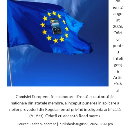
de
ieri, 2
augu
st
2026,
Ofici
ul
pentr
u
Inteli
genț
ă
Artifi
cială
al
Comisiei Europene, în colaborare directă cu autoritățile
naționale din statele membre, a început punerea în aplicare a
noilor prevederi din Regulamentul privind inteligența artificială
(AI Act). Odată cu această
Read more »
Source:
TechnoReport.ro
|
Published:
august 3, 2026 - 2:43 pm