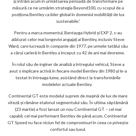
și intrăm acum în următoarea perioadă de transformare pe
măsură ce ne urmărim strategia Beyond100, cu scopul de a
poziționa Bentley ca lider global în domeniul mobilității de lux
sustenabile.”
Pentru a marca momentul, Bentayga Hybrid și EXP 2, s-au
alăturat celor mai longevivi angajați ai Bentley, inclusiv Steve
Ward, care lucrează în companie din 1977, pe urmele tatălui său
a cărui carieră în Bentley a început cu 42 de ani mai devreme.
În rolul său de inginer de analiză a întregului vehicul, Steve a
avut o implicare activă în fiecare model Bentley din 1980 și le-a
testat în întreaga lume, asistând direct la transformările
modelelor actuale Bentley.
Continental GT este modelul suprem de mașină de lux de mare
viteză și rămâne etalonul segmentului său. În ultima săptămână
(23 martie) a fost lansat un nou Continental GT – cel mai
capabil, cel mai performant Bentley de până acum, Continental
GT Speed ​​nu face niciun fel de compromisuri în ceea ce privește
confortul sau luxul.