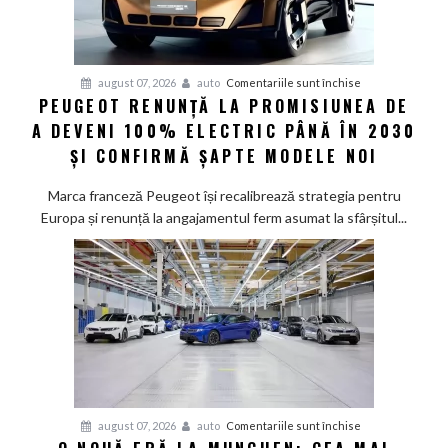
pentru
august 07, 2026
auto
Comentariile sunt închise
PEUGEOT RENUNȚĂ LA PROMISIUNEA DE
Peugeot
A DEVENI 100% ELECTRIC PÂNĂ ÎN 2030
renunță
la
ȘI CONFIRMĂ ȘAPTE MODELE NOI
promisiunea
de
Marca franceză Peugeot își recalibrează strategia pentru
a
Europa și renunță la angajamentul ferm asumat la sfârșitul...
deveni
100%
electric
până
în
2030
și
confirmă
șapte
pentru
august 07, 2026
auto
Comentariile sunt închise
modele
O