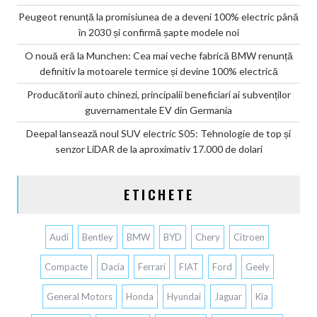
Peugeot renunță la promisiunea de a deveni 100% electric până
în 2030 și confirmă șapte modele noi
O nouă eră la Munchen: Cea mai veche fabrică BMW renunță
definitiv la motoarele termice și devine 100% electrică
Producătorii auto chinezi, principalii beneficiari ai subvenților
guvernamentale EV din Germania
Deepal lansează noul SUV electric S05: Tehnologie de top și
senzor LiDAR de la aproximativ 17.000 de dolari
ETICHETE
Audi
Bentley
BMW
BYD
Chery
Citroen
Compacte
Dacia
Ferrari
FIAT
Ford
Geely
General Motors
Honda
Hyundai
Jaguar
Kia