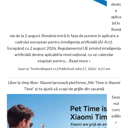
devin
e
aplica
bil în
Româ
nia de la 2 august România intră în faza de punere în aplicare a
cadrului european pentru inteligența artificială (AI Act).
Începând cu 2 august 2026, Regulamentul UE privind inteligența
artificială devine aplicabil la nivel național, cu un calendar
etapizat pentru…
Read more »
Source:
TechnoReport.ro
|
Published:
iulie 27, 2026 - 6:27 am
Liber la timp liber: Xiaomi lansează platforma „Me Time is Xiaomi
Time” și te ajută să scapi de grijile din vacanță
Sezo
nul
conc
ediilo
r