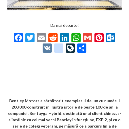
Da mai departe!
F
T
E
R
Li
W
G
Pi
O
ac
w
m
e
n
h
m
nt
ut
V
g
Li
P
e
itt
ai
d
ke
at
ai
er
lo
K
o
ve
ar
b
er
l
di
dI
s
l
es
o
o
Jo
ta
o
t
n
A
t
k.
gl
ur
je
o
p
co
e_
n
az
k
p
m
b
al
ă
o
Bentley Motors a sărbătorit exemplarul de lux cu numărul
200.000 construit în ilustra istorie de peste 100 de ani a
o
companiei. Bentayga Hybrid, destinată unui client chinez, s-
k
a întâlnit cu cel mai vechi Bentley în funcțiune, EXP 2, și cu o
serie de colegi veterani, pe măsură ce a parcurs linia de