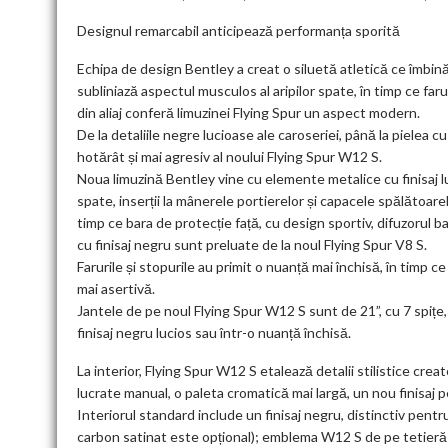
Designul remarcabil anticipează performanța sporită
Echipa de design Bentley a creat o siluetă atletică ce îmbină d
subliniază aspectul musculos al aripilor spate, în timp ce far
din aliaj conferă limuzinei Flying Spur un aspect modern.
De la detaliile negre lucioase ale caroseriei, până la pielea c
hotărât și mai agresiv al noului Flying Spur W12 S.
Noua limuzină Bentley vine cu elemente metalice cu finisaj lu
spate, inserții la mânerele portierelor și capacele spălătoare
timp ce bara de protecție față, cu design sportiv, difuzorul bar
cu finisaj negru sunt preluate de la noul Flying Spur V8 S.
Farurile și stopurile au primit o nuanță mai închisă, în timp 
mai asertivă.
Jantele de pe noul Flying Spur W12 S sunt de 21”, cu 7 spițe, 
finisaj negru lucios sau într-o nuanță închisă.
La interior, Flying Spur W12 S etalează detalii stilistice cr
lucrate manual, o paleta cromatică mai largă, un nou finisaj p
Interiorul standard include un finisaj negru, distinctiv pentr
carbon satinat este opțional); emblema W12 S de pe tetieră po