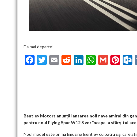
Da mai departe!
F
T
E
R
Li
W
G
Pi
ac
w
m
e
n
h
m
nt
u
e
itt
ai
d
ke
at
ai
er
l
b
er
l
di
dI
s
l
es
o
t
n
A
t
k
o
p
k
p
Bentley Motors anunță lansarea noii nave amiral din gama F
pentru noul Flying Spur W12 S vor începe la sfârșitul ace
Noul model este prima limuzină Bentley cu patru uși care at