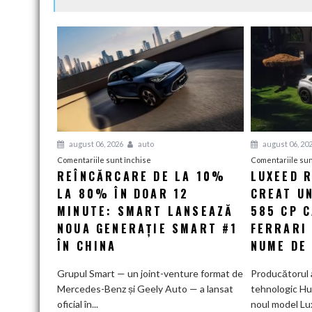
august 06, 2026
auto
august 06, 20
pentru
Comentariile sunt închise
Comentariile sun
REÎNCĂRCARE DE LA 10%
LUXEED R
Reîncărcare
LA 80% ÎN DOAR 12
de
CREAT UN
la
MINUTE: SMART LANSEAZĂ
585 CP 
10%
NOUA GENERAȚIE SMART #1
FERRARI
la
ÎN CHINA
NUME DE
80%
în
Grupul Smart — un joint-venture format de
Producătorul 
doar
Mercedes-Benz și Geely Auto — a lansat
tehnologic Hu
12
oficial în...
noul model Lu