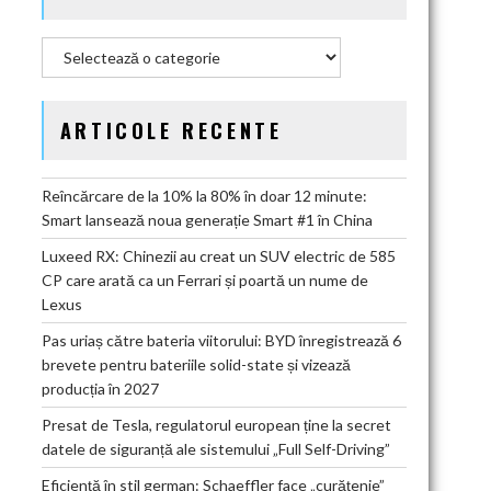
Categorii
ARTICOLE RECENTE
Reîncărcare de la 10% la 80% în doar 12 minute:
Smart lansează noua generație Smart #1 în China
Luxeed RX: Chinezii au creat un SUV electric de 585
CP care arată ca un Ferrari și poartă un nume de
Lexus
Pas uriaș către bateria viitorului: BYD înregistrează 6
brevete pentru bateriile solid-state și vizează
producția în 2027
Presat de Tesla, regulatorul european ține la secret
datele de siguranță ale sistemului „Full Self-Driving”
Eficiență în stil german: Schaeffler face „curățenie”