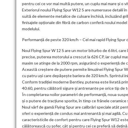
pentru cei ce vor mai multă putere, un cuplu mai mare și o vi
Exteriorul noului Flying Spur W12 S are numeroase detalii în 
suită de elemente metalice de culoare închisă, incluzând grila 
finisajele opționale din fibră de carbon conferă noului model
modelului.
Performanță de peste 320 km/h – Cel mai rapid Flying Spur
Noul Flying Spur W 12 S are un motor biturbo de 6 litri, care 
precise, puterea motorului a crescut la 626 CP, iar cuplul m
maxim se atinge de la 2000 rpm, asigurând o experiență de 
Această creștere de putere permite limuzinei Flying Spur W
cu patru uși care depășește bariera de 320 km/h. Sprintul in
Conform tradiției moderne Bentley, puterea este livrată prin
40:60, pentru călătorii sigure și antrenante pe orice tip de t
În completarea noilor parametri de performanță, noua suspen
și o putere de tracțiune sporite, în timp ce frânele ceramice 
Noul vârf de gamă Flying Spur are calibrări speciale atât pent
oferi o experiență de condus mai antrenantă și mai agilă. Cu
caracteristicile de confort pentru care Flying Spur W12 est
călătorească cu șofer, cât și pentru cei ce preferă să dețină 