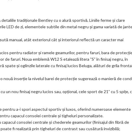
etaliile tradiționale Bentley cu o alură sportivă. Liniile ferme și clare
urile LED de zi, elementele subtile din metal negru și gama variată de jant
usută manual, atât exteriorul cât și interiorul reflectă un caracter mai
cios pentru radiator și ramele geamurilor, pentru faruri, bara de protecți
lor de faruri. Noua emblemă W12 S etalează litera ”S” în finisaj negru, în
ă spate și oglinzile laterale cu finisaj lucios Beluga, alături de grila fronta
ce o nouă inserție la nivelul barei de protecție sugerează o manieră de con
cu un nou finisaj negru lucios sau, opțional, cele sport de 21” cu 5 spițe, 
eate pentru a-i spori aspectul sportiv și luxos, oferind numeroase elemente
entru capacul consolei centrale și tigheluri personalizate.
u capacul consolei centrale și chederele geamurilor (finisajul din fibră de
ate fi realizată prin tigheluri de contrast sau cusătură invizibilă;