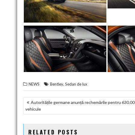
,
NEWS
Bentley
Sedan de lux
NAVIGARE
Autoritățile germane anunță rechemările pentru 630.00
vehicule
ÎN
ARTICOLE
RELATED POSTS