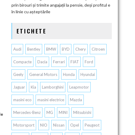
prin birouri și trimite angajații la pensie, deși profitul e
în linie cu așteptările
ETICHETE
Audi
Bentley
BMW
BYD
Chery
Citroen
Compacte
Dacia
Ferrari
FIAT
Ford
Geely
General Motors
Honda
Hyundai
Jaguar
Kia
Lamborghini
Leapmotor
masini eco
masini electrice
Mazda
Mercedes-Benz
MG
MINI
Mitsubishi
le
Motorsport
NIO
Nissan
Opel
Peugeot