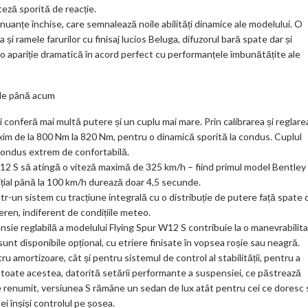
k
teză sporită de reacție.
m
nuanțe închise, care semnalează noile abilități dinamice ale modelului. O
și ramele farurilor cu finisaj lucios Beluga, difuzorul bară spate dar și
ar
 o apariție dramatică în acord perfect cu performanțele îmbunătățite ale
ks
 de până acum
îi conferă mai multă putere și un cuplu mai mare. Prin calibrarea și reglare
axim de la 800 Nm la 820 Nm, pentru o dinamică sporită la condus. Cuplul
condus extrem de confortabilă.
12 S să atingă o viteză maximă de 325 km/h – fiind primul model Bentley
ițial până la 100 km/h durează doar 4,5 secunde.
tr-un sistem cu tracțiune integrală cu o distribuție de putere față spate 
eren, indiferent de condițiile meteo.
sie reglabilă a modelului Flying Spur W12 S contribuie la o manevrabilit
sunt disponibile opțional, cu etriere finisate în vopsea roșie sau neagră.
ru amortizoare, cât și pentru sistemul de control al stabilității, pentru a
 toate acestea, datorită setării performante a suspensiei, ce păstrează
e renumit, versiunea S rămâne un sedan de lux atât pentru cei ce doresc 
ei înșiși controlul pe șosea.