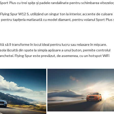
port Plus cu trei spițe și padele randalinate pentru schimbarea vitezelor
lying Spur W12 S, utilizând un singur ton la interior, accente de culoare
ast pentru tapițeria matlasată cu model diamant, pentru volanul Sport Plus 
ă să îl transforme în locul ideal pentru lucru sau relaxare în mișcare.
ola lăcuită din spate la simpla apăsare a unui buton, permite controlul
 banchetei. Flying Spur este prevăzut, de asemenea, cu un hotspot WiFi