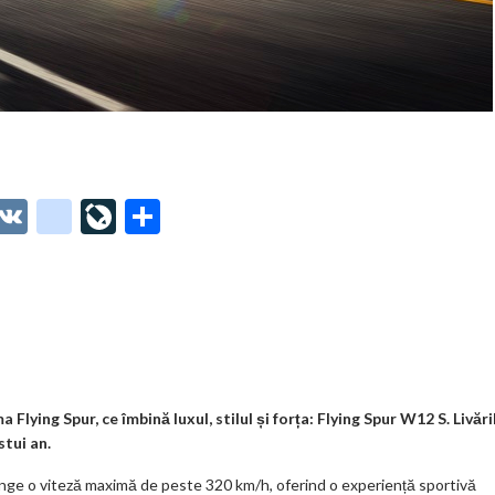
O
V
g
Li
P
t
K
o
ve
ar
o
o
Jo
ta
o
gl
ur
je
.
e_
n
az
co
b
al
ă
m
o
lying Spur, ce îmbină luxul, stilul și forța: Flying Spur W12 S. Livări
stui an.
o
inge o viteză maximă de peste 320 km/h, oferind o experiență sportivă