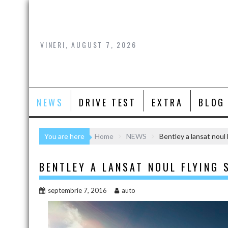
Skip
to
content
VINERI, AUGUST 7, 2026
NEWS
DRIVE TEST
EXTRA
BLOG
You are here
Home
NEWS
Bentley a lansat noul
BENTLEY A LANSAT NOUL FLYING 
septembrie 7, 2016
auto