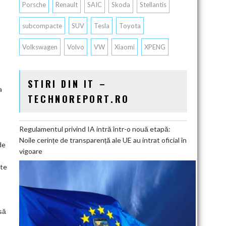
Porsche
Renault
SAIC
Skoda
Stellantis
subcompacte
SUV
Tesla
Toyota
Volkswagen
Volvo
VW
Xiaomi
XPENG
STIRI DIN IT –
a
TECHNOREPORT.RO
Regulamentul privind IA intră într-o nouă etapă:
Noile cerințe de transparență ale UE au intrat oficial în
de
vigoare
ate
să