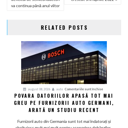
ARTICOLE
va continua până anul viitor
RELATED POSTS
pentru
august 08, 2026
auto
Comentariile sunt închise
POVARA DATORIILOR APASĂ TOT MAI
Povara
GREU PE FURNIZORII AUTO GERMANI,
datoriilor
apasă
ARATĂ UN STUDIU RECENT
tot
mai
Furnizorii auto din Germania sunt tot mai îndatorați și
greu
cheltuiesc mult mai mult pentru acoperirea dobânzilor...