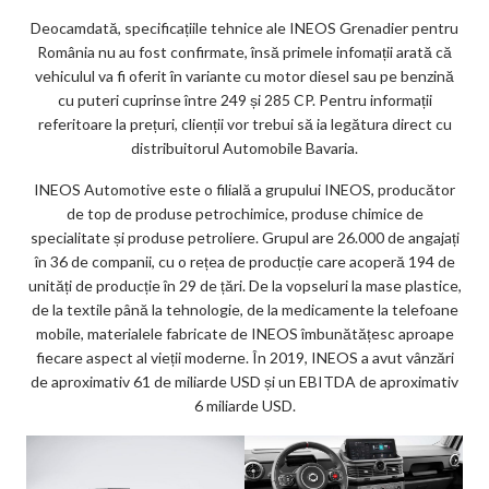
Deocamdată, specificațiile tehnice ale INEOS Grenadier pentru
România nu au fost confirmate, însă primele infomații arată că
vehiculul va fi oferit în variante cu motor diesel sau pe benzină
cu puteri cuprinse între 249 și 285 CP. Pentru informații
referitoare la prețuri, clienții vor trebui să ia legătura direct cu
distribuitorul Automobile Bavaria.
INEOS Automotive este o filială a grupului INEOS, producător
de top de produse petrochimice, produse chimice de
specialitate și produse petroliere. Grupul are 26.000 de angajați
în 36 de companii, cu o rețea de producție care acoperă 194 de
unități de producție în 29 de țări. De la vopseluri la mase plastice,
de la textile până la tehnologie, de la medicamente la telefoane
mobile, materialele fabricate de INEOS îmbunătățesc aproape
fiecare aspect al vieții moderne. În 2019, INEOS a avut vânzări
de aproximativ 61 de miliarde USD și un EBITDA de aproximativ
6 miliarde USD.