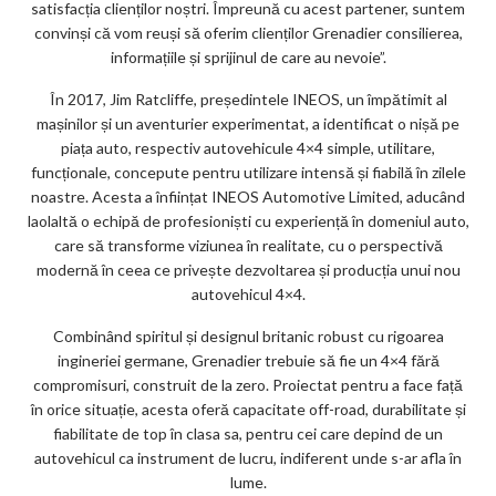
satisfacția clienților noștri. Împreună cu acest partener, suntem
convinși că vom reuși să oferim clienților Grenadier consilierea,
informațiile și sprijinul de care au nevoie”.
În 2017, Jim Ratcliffe, președintele INEOS, un împătimit al
mașinilor și un aventurier experimentat, a identificat o nișă pe
piața auto, respectiv autovehicule 4×4 simple, utilitare,
funcționale, concepute pentru utilizare intensă și fiabilă în zilele
noastre. Acesta a înființat INEOS Automotive Limited, aducând
laolaltă o echipă de profesioniști cu experiență în domeniul auto,
care să transforme viziunea în realitate, cu o perspectivă
modernă în ceea ce privește dezvoltarea și producția unui nou
autovehicul 4×4.
Combinând spiritul și designul britanic robust cu rigoarea
ingineriei germane, Grenadier trebuie să fie un 4×4 fără
compromisuri, construit de la zero. Proiectat pentru a face față
în orice situație, acesta oferă capacitate off-road, durabilitate și
fiabilitate de top în clasa sa, pentru cei care depind de un
autovehicul ca instrument de lucru, indiferent unde s-ar afla în
lume.