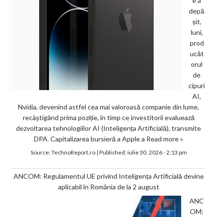
e a
depă
șit,
luni,
prod
ucăt
orul
de
cipuri
AI,
Nvidia, devenind astfel cea mai valoroasă companie din lume,
recâștigând prima poziție, în timp ce investitorii evaluează
dezvoltarea tehnologiilor AI (Inteligența Artificială), transmite
DPA. Capitalizarea bursieră a Apple a
Read more »
Source:
TechnoReport.ro
|
Published:
iulie 30, 2026 - 2:13 pm
ANCOM: Regulamentul UE privind Inteligența Artificială devine
aplicabil în România de la 2 august
ANC
OM: