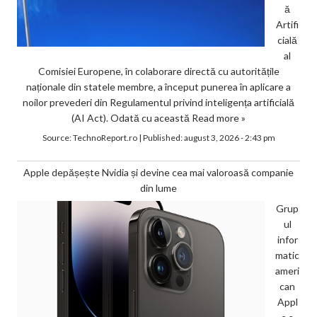
ă
Artifi
cială
al
Comisiei Europene, în colaborare directă cu autoritățile
naționale din statele membre, a început punerea în aplicare a
noilor prevederi din Regulamentul privind inteligența artificială
(AI Act). Odată cu această
Read more »
Source:
TechnoReport.ro
|
Published:
august 3, 2026 - 2:43 pm
Apple depășește Nvidia și devine cea mai valoroasă companie
din lume
Grup
ul
infor
matic
ameri
can
Appl