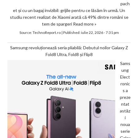
pach
et și cu un bagaj invizibil: grijile pentru ce lăsăm în urmă. Un
studiu recent realizat de Xiaomi arată că 49% dintre români se
tem de spargeri
Read more »
Source:
TechnoReport.ro
|
Published:
iulie 22, 2026 - 7:31 pm
Samsung revoluționează seria pliabilă: Debutul noilor Galaxy Z
Fold8 Ultra, Fold8 și Flip8
Sams
ung
Elect
ronic
s a
preze
ntat
astăz
i
noua
serie
Galax