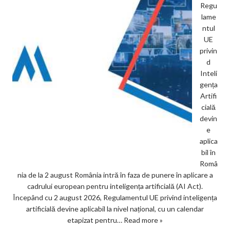
Regu
lame
ntul
UE
privin
d
Inteli
gența
Artifi
cială
devin
e
aplica
bil în
Româ
nia de la 2 august România intră în faza de punere în aplicare a
cadrului european pentru inteligența artificială (AI Act).
Începând cu 2 august 2026, Regulamentul UE privind inteligența
artificială devine aplicabil la nivel național, cu un calendar
etapizat pentru…
Read more »