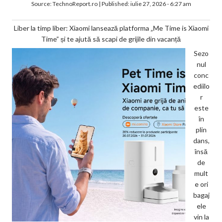
Source:
TechnoReport.ro
|
Published:
iulie 27, 2026 - 6:27 am
Liber la timp liber: Xiaomi lansează platforma „Me Time is Xiaomi
Time” și te ajută să scapi de grijile din vacanță
Sezo
nul
conc
ediilo
r
este
în
plin
dans,
însă
de
mult
e ori
bagaj
ele
vin la