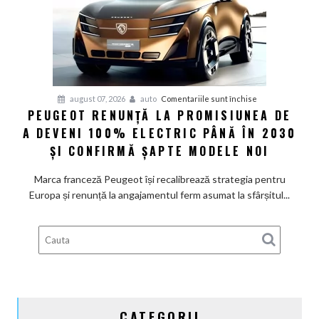
măsuri
rapide
de
restructurare
pentru
august 07, 2026
auto
Comentariile sunt închise
PEUGEOT RENUNȚĂ LA PROMISIUNEA DE
Peugeot
A DEVENI 100% ELECTRIC PÂNĂ ÎN 2030
renunță
la
ȘI CONFIRMĂ ȘAPTE MODELE NOI
promisiunea
de
Marca franceză Peugeot își recalibrează strategia pentru
a
Europa și renunță la angajamentul ferm asumat la sfârșitul...
deveni
100%
electric
până
în
2030
și
CATEGORII
confirmă