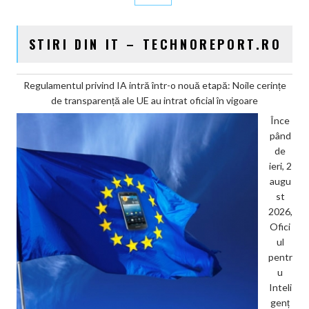
STIRI DIN IT – TECHNOREPORT.RO
Regulamentul privind IA intră într-o nouă etapă: Noile cerințe
de transparență ale UE au intrat oficial în vigoare
Înce
pând
de
ieri, 2
augu
st
2026,
Ofici
ul
pentr
u
Inteli
genț