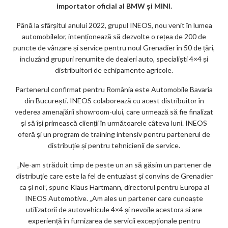
importator oficial al BMW și MINI.
m
Până la sfârșitul anului 2022, grupul INEOS, nou venit în lumea
ar
automobilelor, intenționează să dezvolte o rețea de 200 de
ks
puncte de vânzare și service pentru noul Grenadier în 50 de țări,
incluzând grupuri renumite de dealeri auto, specialiști 4×4 și
distribuitori de echipamente agricole.
Partenerul confirmat pentru România este Automobile Bavaria
din București. INEOS colaborează cu acest distribuitor în
vederea amenajării showroom-ului, care urmează să fie finalizat
și să își primească clienții în următoarele câteva luni. INEOS
oferă și un program de training intensiv pentru partenerul de
distribuție și pentru tehnicienii de service.
„Ne-am străduit timp de peste un an să găsim un partener de
distribuție care este la fel de entuziast și convins de Grenadier
ca și noi”, spune Klaus Hartmann, directorul pentru Europa al
INEOS Automotive. „Am ales un partener care cunoaște
utilizatorii de autovehicule 4×4 și nevoile acestora și are
experiență în furnizarea de servicii excepționale pentru