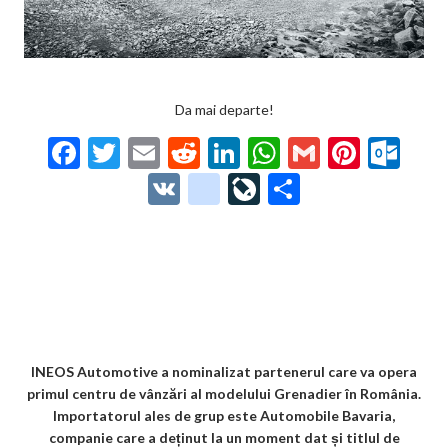
Da mai departe!
F
T
E
R
Li
W
G
Pi
O
ac
w
m
e
n
h
m
nt
ut
V
g
Li
P
e
itt
ai
d
ke
at
ai
er
lo
K
o
ve
ar
b
er
l
di
dI
s
l
es
o
o
Jo
ta
o
t
n
A
t
k.
gl
ur
je
o
p
co
e_
n
az
k
p
m
b
al
ă
o
INEOS Automotive a nominalizat partenerul care va opera
primul centru de vânzări al modelului Grenadier în România.
o
Importatorul ales de grup este Automobile Bavaria,
k
companie care a deținut la un moment dat și titlul de