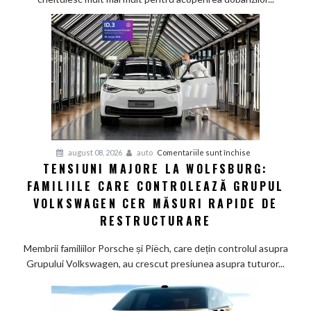
pe
furnizorii
auto
germani,
arată
un
studiu
recent
pentru
august 08, 2026
auto
Comentariile sunt închise
TENSIUNI MAJORE LA WOLFSBURG:
Tensiuni
FAMILIILE CARE CONTROLEAZĂ GRUPUL
majore
la
VOLKSWAGEN CER MĂSURI RAPIDE DE
Wolfsburg:
RESTRUCTURARE
Familiile
care
Membrii familiilor Porsche și Piëch, care dețin controlul asupra
controlează
Grupului Volkswagen, au crescut presiunea asupra tuturor...
Grupul
Volkswagen
cer