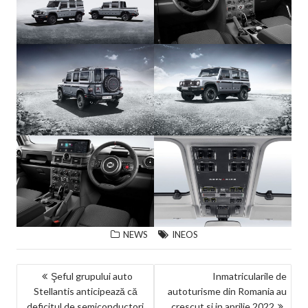
NEWS
INEOS
NAVIGARE
Şeful grupului auto
Inmatricularile de
Stellantis anticipează că
autoturisme din Romania au
ÎN
deficitul de semiconductori
crescut si in aprilie 2022