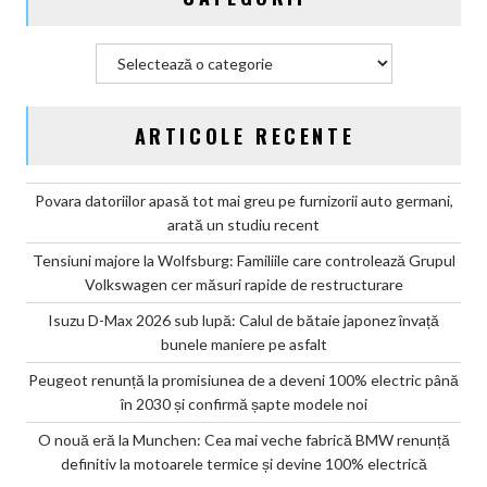
șapte
modele
Categorii
noi
ARTICOLE RECENTE
Povara datoriilor apasă tot mai greu pe furnizorii auto germani,
arată un studiu recent
Tensiuni majore la Wolfsburg: Familiile care controlează Grupul
Volkswagen cer măsuri rapide de restructurare
Isuzu D-Max 2026 sub lupă: Calul de bătaie japonez învață
bunele maniere pe asfalt
Peugeot renunță la promisiunea de a deveni 100% electric până
în 2030 și confirmă șapte modele noi
O nouă eră la Munchen: Cea mai veche fabrică BMW renunță
definitiv la motoarele termice și devine 100% electrică