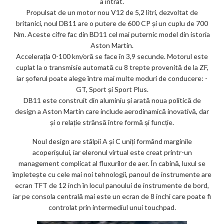
a intrat.
ks
Propulsat de un motor nou V12 de 5,2 litri, dezvoltat de
britanici, noul DB11 are o putere de 600 CP și un cuplu de 700
Nm. Aceste cifre fac din BD11 cel mai puternic model din istoria
Aston Martin.
Accelerația 0-100 km/oră se face în 3,9 secunde. Motorul este
cuplat la o transmisie automată cu 8 trepte provenită de la ZF,
iar șoferul poate alege între mai multe moduri de conducere: -
GT, Sport și Sport Plus.
DB11 este construit din aluminiu și arată noua politică de
design a Aston Martin care include aerodinamică inovativă, dar
și o relație strânsă între formă și funcție.
Noul design are stâlpii A și C uniți formând marginile
acoperișului, iar eleronul virtual este creat printr-un
management complicat al fluxurilor de aer. În cabină, luxul se
împletește cu cele mai noi tehnologii, panoul de instrumente are
ecran TFT de 12 inch în locul panoului de instrumente de bord,
iar pe consola centrală mai este un ecran de 8 inchi care poate fi
controlat prin intermediul unui touchpad.