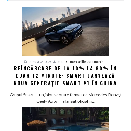
pentru
august 06, 2026
auto
Comentariile sunt închise
REÎNCĂRCARE DE LA 10% LA 80% ÎN
Reîncărcare
DOAR 12 MINUTE: SMART LANSEAZĂ
de
la
NOUA GENERAȚIE SMART #1 ÎN CHINA
10%
la
Grupul Smart — un joint-venture format de Mercedes-Benz și
80%
Geely Auto — a lansat oficial în...
în
doar
12
minute: