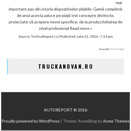
mai
important pas din istoria dispozitivelor pliabile. Gamă completă
de anul acesta aduce pe piață trei concepte distincte,
proiectate să acopere nevoi specifice: de la productivitatea de
nivel profesional
Read more »
Source:
TechnoReport.ro
|
Published:
iulie 22, 2026 - 7:23 pm
Powered by
RSS Feed Plugin
TRUCKANDVAN.RO
AUTOREPORT © 2016
Proudly powered by WordPress
|
Theme: AcmeBlog by
Acme Themes