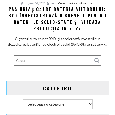
Ferrari
pentru
august 06, 2026
auto
Comentariile sunt închise
PAS URIAȘ CĂTRE BATERIA VIITORULUI:
și
Pas
poartă
BYD ÎNREGISTREAZĂ 6 BREVETE PENTRU
uriaș
un
către
BATERIILE SOLID-STATE ȘI VIZEAZĂ
nume
bateria
PRODUCȚIA ÎN 2027
de
viitorului:
Lexus
BYD
Gigantul auto chinez BYD își accelerează investițiile în
înregistrează
dezvoltarea bateriilor cu electrolit solid (Solid-State Battery -...
6
brevete
pentru
bateriile
solid-
state
și
CATEGORII
vizează
producția
în
Categorii
2027