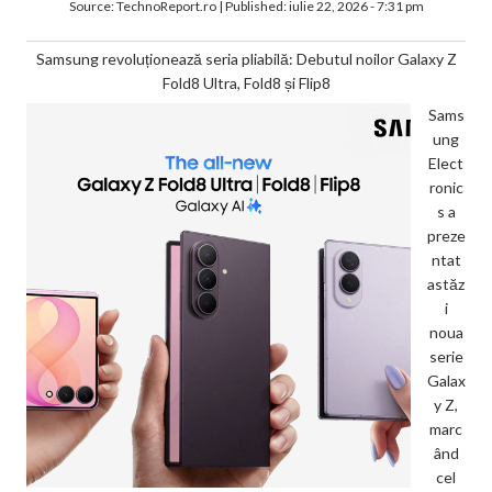
Source:
TechnoReport.ro
|
Published:
iulie 22, 2026 - 7:31 pm
Samsung revoluționează seria pliabilă: Debutul noilor Galaxy Z
Fold8 Ultra, Fold8 și Flip8
Sams
ung
Elect
ronic
s a
preze
ntat
astăz
i
noua
serie
Galax
y Z,
marc
ând
cel