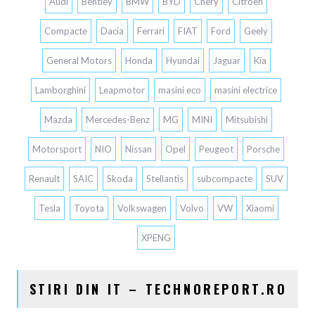
Audi
Bentley
BMW
BYD
Chery
Citroen
Compacte
Dacia
Ferrari
FIAT
Ford
Geely
General Motors
Honda
Hyundai
Jaguar
Kia
Lamborghini
Leapmotor
masini eco
masini electrice
Mazda
Mercedes-Benz
MG
MINI
Mitsubishi
Motorsport
NIO
Nissan
Opel
Peugeot
Porsche
Renault
SAIC
Skoda
Stellantis
subcompacte
SUV
Tesla
Toyota
Volkswagen
Volvo
VW
Xiaomi
XPENG
STIRI DIN IT – TECHNOREPORT.RO