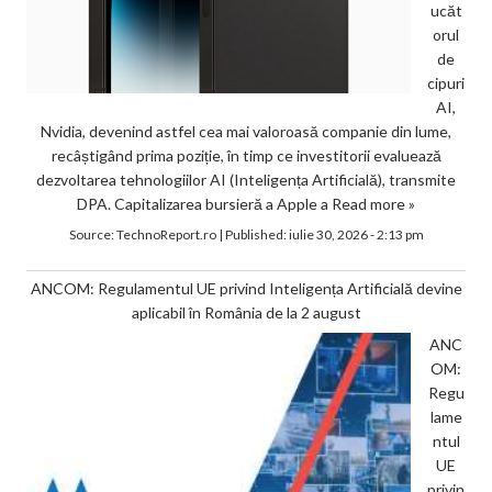
ucăt
orul
de
cipuri
AI,
Nvidia, devenind astfel cea mai valoroasă companie din lume,
recâștigând prima poziție, în timp ce investitorii evaluează
dezvoltarea tehnologiilor AI (Inteligența Artificială), transmite
DPA. Capitalizarea bursieră a Apple a
Read more »
Source:
TechnoReport.ro
|
Published:
iulie 30, 2026 - 2:13 pm
ANCOM: Regulamentul UE privind Inteligența Artificială devine
aplicabil în România de la 2 august
ANC
OM:
Regu
lame
ntul
UE
privin