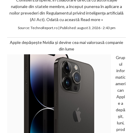
naționale din statele membre, a început punerea în aplicare a
noilor prevederi din Regulamentul privind inteligența artificială
(AI Act). Odată cu această
Read more »
Source:
TechnoReport.ro
|
Published:
august 3, 2026 - 2:43 pm
Apple depășește Nvidia și devine cea mai valoroasă companie
din lume
Grup
ul
infor
matic
ameri
can
Appl
e a
depă
șit,
luni,
prod