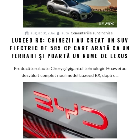
Smart
lansează
noua
generație
Smart
pentru
august 06, 2026
auto
Comentariile sunt închise
#1
LUXEED RX: CHINEZII AU CREAT UN SUV
Luxeed
în
ELECTRIC DE 585 CP CARE ARATĂ CA UN
RX:
China
Chinezii
FERRARI ȘI POARTĂ UN NUME DE LEXUS
au
creat
Producătorul auto Chery și gigantul tehnologic Huawei au
un
dezvăluit complet noul model Luxeed RX, după o...
SUV
electric
de
585
CP
care
arată
ca
un