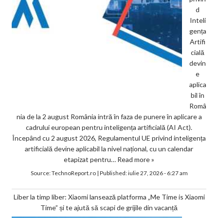
d
Inteli
gența
Artifi
cială
devin
e
aplica
bil în
Româ
nia de la 2 august România intră în faza de punere în aplicare a
cadrului european pentru inteligența artificială (AI Act).
Începând cu 2 august 2026, Regulamentul UE privind inteligența
artificială devine aplicabil la nivel național, cu un calendar
etapizat pentru…
Read more »
Source:
TechnoReport.ro
|
Published:
iulie 27, 2026 - 6:27 am
Liber la timp liber: Xiaomi lansează platforma „Me Time is Xiaomi
Time” și te ajută să scapi de grijile din vacanță