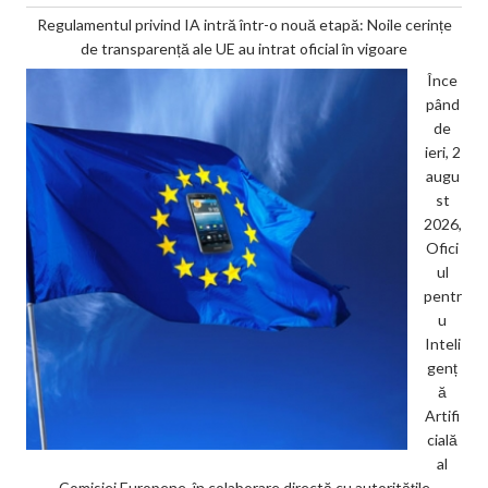
Regulamentul privind IA intră într-o nouă etapă: Noile cerințe
de transparență ale UE au intrat oficial în vigoare
Înce
pând
de
ieri, 2
augu
st
2026,
Ofici
ul
pentr
u
Inteli
genț
ă
Artifi
cială
al
Comisiei Europene, în colaborare directă cu autoritățile