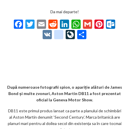
Da mai departe!
F
T
E
R
Li
W
G
Pi
O
ac
w
m
e
n
h
m
nt
ut
V
g
Li
P
e
itt
ai
d
ke
at
ai
er
lo
K
o
ve
ar
b
er
l
di
dI
s
l
es
o
o
Jo
ta
o
t
n
A
t
k.
gl
ur
je
o
p
co
e_
n
az
k
p
m
b
al
ă
o
După numeroase fotografii spion, o apariție alături de James
Bond și multe zvonuri, Aston Martin DB11 a fost prezentat
o
oficial la Geneva Motor Show.
k
DB11 este primul produs lansat ca parte a planului de schimbări
m
al Aston Martin denumit ‘Second Century’. Marca britanică are
planuri mari pentru al doilea secol din existența sa în care tocmai
ar