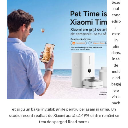
Sezo
nul
conc
ediilo
r
este
în
plin
dans,
însă
de
mult
e ori
bagaj
ele
vin la
pach
et și cu un bagaj invizibil: grijile pentru ce lăsăm în urmă. Un
studiu recent realizat de Xiaomi arată că 49% dintre români se
tem de spargeri
Read more »