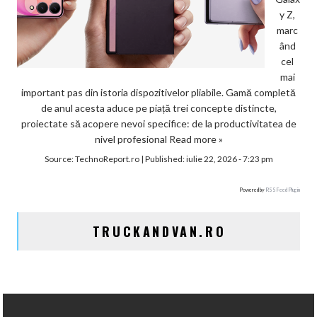
y Z,
marc
ând
cel
mai
important pas din istoria dispozitivelor pliabile. Gamă completă
de anul acesta aduce pe piață trei concepte distincte,
proiectate să acopere nevoi specifice: de la productivitatea de
nivel profesional
Read more »
Source:
TechnoReport.ro
|
Published:
iulie 22, 2026 - 7:23 pm
Powered by
RSS Feed Plugin
TRUCKANDVAN.RO