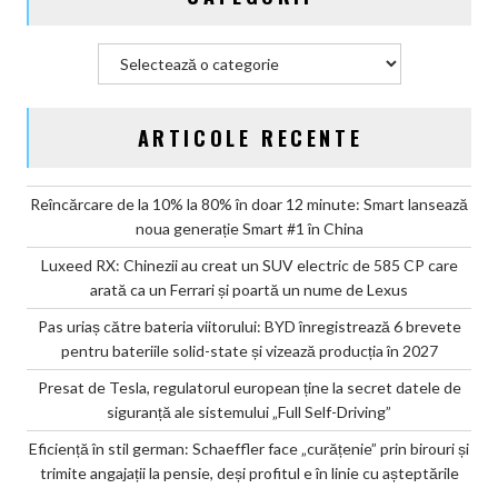
producția
în
Categorii
2027
ARTICOLE RECENTE
Reîncărcare de la 10% la 80% în doar 12 minute: Smart lansează
noua generație Smart #1 în China
Luxeed RX: Chinezii au creat un SUV electric de 585 CP care
arată ca un Ferrari și poartă un nume de Lexus
Pas uriaș către bateria viitorului: BYD înregistrează 6 brevete
pentru bateriile solid-state și vizează producția în 2027
Presat de Tesla, regulatorul european ține la secret datele de
siguranță ale sistemului „Full Self-Driving”
Eficiență în stil german: Schaeffler face „curățenie” prin birouri și
trimite angajații la pensie, deși profitul e în linie cu așteptările