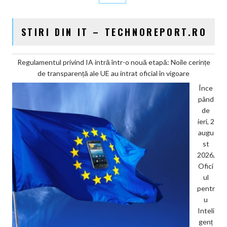
STIRI DIN IT – TECHNOREPORT.RO
Regulamentul privind IA intră într-o nouă etapă: Noile cerințe
de transparență ale UE au intrat oficial în vigoare
Înce
pând
de
ieri, 2
augu
st
2026,
Ofici
ul
pentr
u
Inteli
genț