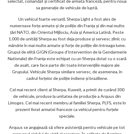
selectat, comandat și certificat de armata franceză, pentru noua
sa generație de vehicule de luptă.
Un vehicul foarte versatil, Sherpa Light a fost ales de
numeroase forțe armate și de poliție din Franța și din mai multe
țări NATO, din Orientul Mijlociu, Asia și America Latină. Peste
1.000 de unități Sherpa au fost deja produse și servesc zilnic cu
mândrie în mai multe armate și forțe de poliție din întreaga lume.
Grupul de elită GIGN (Groupe d’Intervention de la Gendarmerie
Nationale) din Franța este echipat cu un Sherpa dotat cu o scară
de asalt, care face parte din toate intervențiile majore ale
Grupului. Vehicule Sherpa similare servesc, de asemenea, în
cadrul forțelor de poliție indiene și braziliene.
Cel mai recent client al Sherpa, Kuweit, a primit de curând 300
de vehicule, produse la unitatea de producție a Arquus din
Limoges. Cel mai recent membru al familiei Sherpa, PLFS, este în
prezent livrat armatei franceze ca vehicul pentru forțele
speciale.
Arquus se angajează să ofere asistență pentru vehicule pe tot
parcursul ciclului de viață al acestora. În calitate de furnizor