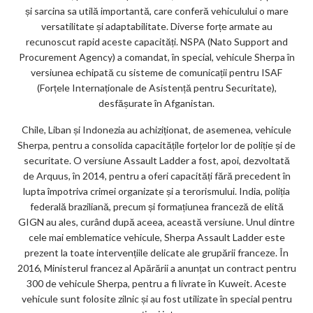
și sarcina sa utilă importantă, care conferă vehiculului o mare
versatilitate și adaptabilitate. Diverse forțe armate au
recunoscut rapid aceste capacități. NSPA (Nato Support and
Procurement Agency) a comandat, în special, vehicule Sherpa în
versiunea echipată cu sisteme de comunicații pentru ISAF
(Forțele Internaționale de Asistență pentru Securitate),
desfășurate în Afganistan.
Chile, Liban și Indonezia au achiziționat, de asemenea, vehicule
Sherpa, pentru a consolida capacitățile forțelor lor de poliție și de
securitate. O versiune Assault Ladder a fost, apoi, dezvoltată
de Arquus, în 2014, pentru a oferi capacități fără precedent în
lupta împotriva crimei organizate și a terorismului. India, poliția
federală braziliană, precum și formațiunea franceză de elită
GIGN au ales, curând după aceea, această versiune. Unul dintre
cele mai emblematice vehicule, Sherpa Assault Ladder este
prezent la toate intervențiile delicate ale grupării franceze. În
2016, Ministerul francez al Apărării a anunțat un contract pentru
300 de vehicule Sherpa, pentru a fi livrate în Kuweit. Aceste
vehicule sunt folosite zilnic și au fost utilizate în special pentru