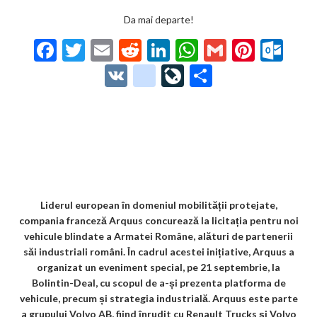
Da mai departe!
F
T
E
R
Li
W
G
Pi
O
ac
w
m
e
n
h
m
nt
ut
V
g
Li
P
e
itt
ai
d
ke
at
ai
er
lo
K
o
ve
ar
b
er
l
di
dI
s
l
es
o
o
Jo
ta
o
t
n
A
t
k.
gl
ur
je
o
p
co
e_
n
az
k
p
m
b
al
ă
o
Liderul european în domeniul mobilității protejate,
compania franceză Arquus concurează la licitația pentru noi
o
vehicule blindate a Armatei Române, alături de partenerii
k
săi industriali români. În cadrul acestei inițiative, Arquus a
organizat un eveniment special, pe 21 septembrie, la
m
Bolintin-Deal, cu scopul de a-și prezenta platforma de
ar
vehicule, precum și strategia industrială. Arquus este parte
a grupului Volvo AB, fiind înrudit cu Renault Trucks și Volvo