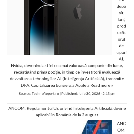
depă
șit,
luni,
prod
ucăt
orul
de
cipuri
AI,
Nvidia, devenind astfel cea mai valoroasă companie din lume,
recâștigând prima poziție, în timp ce investitorii evaluează
dezvoltarea tehnologiilor AI (Inteligența Artificială), transmite
DPA. Capitalizarea bursieră a Apple a
Read more »
Source:
TechnoReport.ro
|
Published:
iulie 30, 2026 - 2:13 pm
ANCOM: Regulamentul UE privind Inteligența Artificială devine
aplicabil în România de la 2 august
ANC
OM: