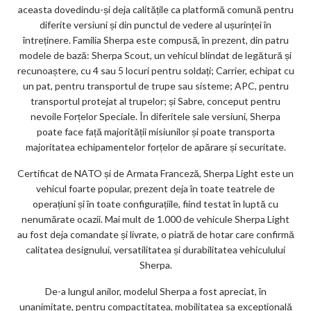
aceasta dovedindu-și deja calitățile ca platformă comună pentru
diferite versiuni și din punctul de vedere al ușurinței în
întreținere. Familia Sherpa este compusă, în prezent, din patru
modele de bază: Sherpa Scout, un vehicul blindat de legătură și
recunoaștere, cu 4 sau 5 locuri pentru soldați; Carrier, echipat cu
un pat, pentru transportul de trupe sau sisteme; APC, pentru
transportul protejat al trupelor; și Sabre, conceput pentru
nevoile Forțelor Speciale. În diferitele sale versiuni, Sherpa
poate face față majorității misiunilor și poate transporta
majoritatea echipamentelor forțelor de apărare și securitate.
Certificat de NATO și de Armata Franceză, Sherpa Light este un
vehicul foarte popular, prezent deja în toate teatrele de
operațiuni și în toate configurațiile, fiind testat în luptă cu
nenumărate ocazii. Mai mult de 1.000 de vehicule Sherpa Light
au fost deja comandate și livrate, o piatră de hotar care confirmă
calitatea designului, versatilitatea și durabilitatea vehiculului
Sherpa.
De-a lungul anilor, modelul Sherpa a fost apreciat, în
unanimitate, pentru compactitatea, mobilitatea sa excepțională