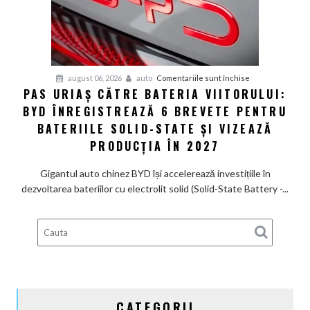
care
arată
ca
un
Ferrari
pentru
august 06, 2026
auto
Comentariile sunt închise
PAS URIAȘ CĂTRE BATERIA VIITORULUI:
și
Pas
poartă
BYD ÎNREGISTREAZĂ 6 BREVETE PENTRU
uriaș
un
către
BATERIILE SOLID-STATE ȘI VIZEAZĂ
nume
bateria
PRODUCȚIA ÎN 2027
de
viitorului:
Lexus
BYD
Gigantul auto chinez BYD își accelerează investițiile în
înregistrează
dezvoltarea bateriilor cu electrolit solid (Solid-State Battery -...
6
brevete
pentru
bateriile
solid-
state
și
CATEGORII
vizează