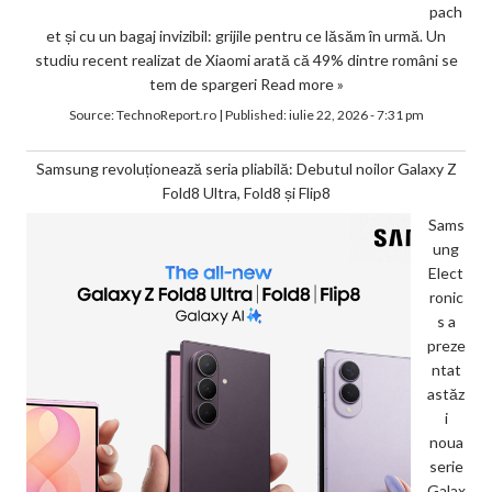
pach
et și cu un bagaj invizibil: grijile pentru ce lăsăm în urmă. Un
studiu recent realizat de Xiaomi arată că 49% dintre români se
tem de spargeri
Read more »
Source:
TechnoReport.ro
|
Published:
iulie 22, 2026 - 7:31 pm
Samsung revoluționează seria pliabilă: Debutul noilor Galaxy Z
Fold8 Ultra, Fold8 și Flip8
Sams
ung
Elect
ronic
s a
preze
ntat
astăz
i
noua
serie
Galax