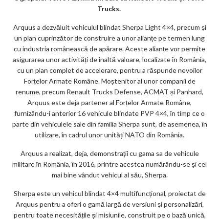
ks
Trucks.
Arquus a dezvăluit vehiculul blindat Sherpa Light 4×4, precum și
un plan cuprinzător de construire a unor alianțe pe termen lung
cu industria românească de apărare. Aceste alianțe vor permite
asigurarea unor activități de înaltă valoare, localizate în România,
cu un plan complet de accelerare, pentru a răspunde nevoilor
Forțelor Armate Române. Moștenitor al unor companii de
renume, precum Renault Trucks Defense, ACMAT și Panhard,
Arquus este deja partener al Forțelor Armate Române,
furnizându-i anterior 16 vehicule blindate PVP 4×4, în timp ce o
parte din vehiculele sale din familia Sherpa sunt, de asemenea, în
utilizare, în cadrul unor unități NATO din România.
Arquus a realizat, deja, demonstrații cu gama sa de vehicule
militare în România, în 2016, printre acestea numărându-se și cel
mai bine vândut vehicul al său, Sherpa.
Sherpa este un vehicul blindat 4×4 multifuncțional, proiectat de
Arquus pentru a oferi o gamă largă de versiuni și personalizări,
pentru toate necesitățile și misiunile, construit pe o bază unică,