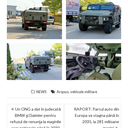
,
NEWS
Arquus
vehicule militare
NAVIGARE
Un ONG a dat în judecată
RAPORT: Parcul auto din
BMW şi Daimler pentru
Europa va stagna până în
ÎN
refuzul de renunţa la maşinile
2035, la 281 milioane
ARTICOLE
convenţionale până în 2030
maşini