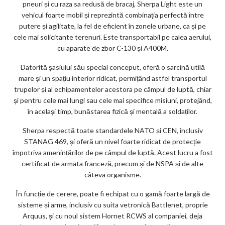
pneuri și cu raza sa redusă de bracaj, Sherpa Light este un
vehicul foarte mobil și reprezintă combinația perfectă între
putere și agilitate, la fel de eficient în zonele urbane, ca și pe
cele mai solicitante terenuri. Este transportabil pe calea aerului,
cu aparate de zbor C-130 și A400M.
Datorită șasiului său special conceput, oferă o sarcină utilă
mare și un spațiu interior ridicat, permițând astfel transportul
trupelor și al echipamentelor acestora pe câmpul de luptă, chiar
și pentru cele mai lungi sau cele mai specifice misiuni, protejând,
în același timp, bunăstarea fizică și mentală a soldaților.
Sherpa respectă toate standardele NATO și CEN, inclusiv
STANAG 469, și oferă un nivel foarte ridicat de protecție
împotriva amenințărilor de pe câmpul de luptă. Acest lucru a fost
certificat de armata franceză, precum și de NSPA și de alte
câteva organisme.
În funcție de cerere, poate fi echipat cu o gamă foarte largă de
sisteme și arme, inclusiv cu suita vetronică Battlenet, proprie
Arquus, și cu noul sistem Hornet RCWS al companiei, deja