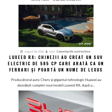
în
doar
12
minute:
Smart
lansează
noua
generație
Smart
pentru
august 06, 2026
auto
Comentariile sunt închise
#1
LUXEED RX: CHINEZII AU CREAT UN SUV
Luxeed
în
ELECTRIC DE 585 CP CARE ARATĂ CA UN
RX:
China
Chinezii
FERRARI ȘI POARTĂ UN NUME DE LEXUS
au
creat
Producătorul auto Chery și gigantul tehnologic Huawei au
un
dezvăluit complet noul model Luxeed RX, după o...
SUV
electric
de
585
CP