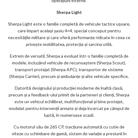
operațiuni interne.
Sherpa Light
Sherpa Light este o familie completă de vehicule tactice ușoare,
care împart același șasiu 4×4, special conceput pentru
necesitățile militare și care oferă performanțe ridicate în ceea ce
privește mobilitatea, protecția și sarcina utilă.
Extrem de versatil, Sherpa a evoluat într-o familie completă de
modele, incluzând vehicule de recunoaștere (Sherpa Scout),
transport protejat (Sherpa APC), transportor de sisteme
(Sherpa Carrier), precum și ambulanțe și alte vehicule specifice.
Datorită designului și producției moderne de înaltă clasă,
precum și a feedback-ului primit de la parteneri și clienți, Sherpa
este un vehicul echilibrat, multifuncțional și bine protejat,
modelat pentru intervenții armate și deja încercat pe câmpul de
luptă, în numeroase ocazii.
Cu motorul său de 265 CP, tracțiune automată cu cutie de
viteze cu schimbare de gamă, sistem de variație a presiunii în