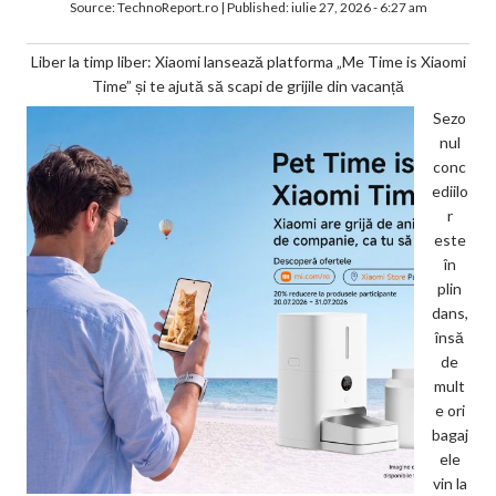
Source:
TechnoReport.ro
|
Published:
iulie 27, 2026 - 6:27 am
Liber la timp liber: Xiaomi lansează platforma „Me Time is Xiaomi
Time” și te ajută să scapi de grijile din vacanță
Sezo
nul
conc
ediilo
r
este
în
plin
dans,
însă
de
mult
e ori
bagaj
ele
vin la