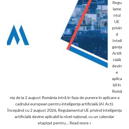
Regu
lame
ntul
UE
privin
d
Inteli
gența
Artifi
cială
devin
e
aplica
bil în
Româ
nia de la 2 august România intră în faza de punere în aplicare a
cadrului european pentru inteligența artificială (AI Act).
Începând cu 2 august 2026, Regulamentul UE privind inteligența
artificială devine aplicabil la nivel național, cu un calendar
etapizat pentru…
Read more »