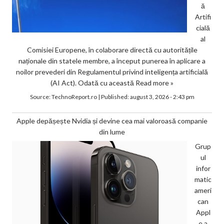
ă
Artifi
cială
al
Comisiei Europene, în colaborare directă cu autoritățile
naționale din statele membre, a început punerea în aplicare a
noilor prevederi din Regulamentul privind inteligența artificială
(AI Act). Odată cu această
Read more »
Source:
TechnoReport.ro
|
Published:
august 3, 2026 - 2:43 pm
Apple depășește Nvidia și devine cea mai valoroasă companie
din lume
Grup
ul
infor
matic
ameri
can
Appl
e a