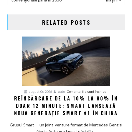
RELATED POSTS
pentru
august 06, 2026
auto
Comentariile sunt închise
REÎNCĂRCARE DE LA 10% LA 80% ÎN
Reîncărcare
DOAR 12 MINUTE: SMART LANSEAZĂ
de
la
NOUA GENERAȚIE SMART #1 ÎN CHINA
10%
la
Grupul Smart — un joint-venture format de Mercedes-Benz și
80%
Geely Auto — a lansat oficial în...