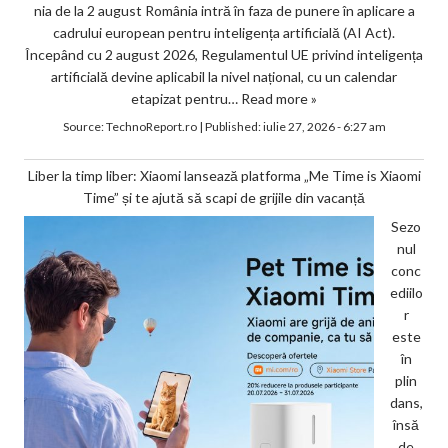
nia de la 2 august România intră în faza de punere în aplicare a
cadrului european pentru inteligența artificială (AI Act).
Începând cu 2 august 2026, Regulamentul UE privind inteligența
artificială devine aplicabil la nivel național, cu un calendar
etapizat pentru…
Read more »
Source:
TechnoReport.ro
|
Published:
iulie 27, 2026 - 6:27 am
Liber la timp liber: Xiaomi lansează platforma „Me Time is Xiaomi
Time” și te ajută să scapi de grijile din vacanță
Sezo
nul
conc
ediilo
r
este
în
plin
dans,
însă
de