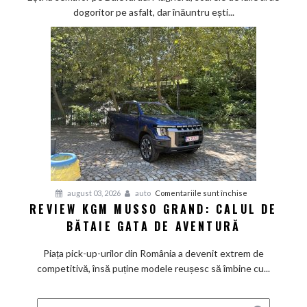
dogoritor pe asfalt, dar înăuntru ești...
vacanța
mică
cu
aer
de
Mediterana
pentru
august 03, 2026
auto
Comentariile sunt închise
REVIEW KGM MUSSO GRAND: CALUL DE
Review
BĂTAIE GATA DE AVENTURĂ
KGM
Musso
Piața pick-up-urilor din România a devenit extrem de
Grand:
competitivă, însă puține modele reușesc să îmbine cu...
Calul
de
bătaie