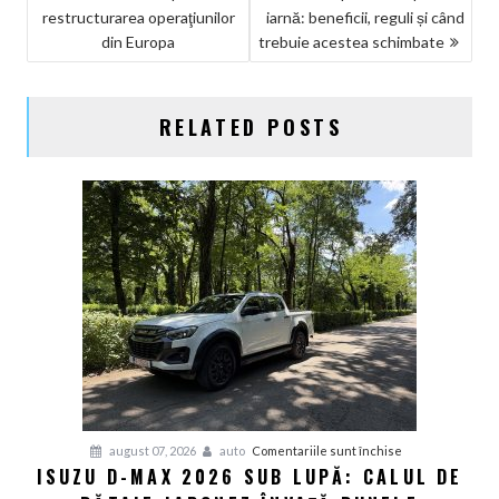
restructurarea operaţiunilor
iarnă: beneficii, reguli și când
ÎN
din Europa
trebuie acestea schimbate
ARTICOLE
RELATED POSTS
pentru
august 07, 2026
auto
Comentariile sunt închise
ISUZU D-MAX 2026 SUB LUPĂ: CALUL DE
Isuzu
D-