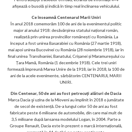
afișează o busolă și indică în timp real înclinarea vehiculului.
Ce înseamnă Centenarul Marii Uniri
În anul 2018 comemorăm 100 de ani de la evenimentul politic
major al anului 1918: desăvârșirea statului național român,
realizată prin unirea provinciilor românești cu România. La
început a fost unirea Basarabiei cu România (27 martie 1918),
mai apoi unirea Bucovinei cu România (28 noiembrie 1918), iar în
final unirea Transilvaniei, Banatului, Crișanei și Maramureșului cu
Țara Mamă, România (1 decembrie 1918). Cele trei uniri
formează împreună Marea Unire de la 1918, iar în 2018, la 100 de
ani de la acele evenimente, sărbătorim CENTENARUL MARII
UNIRI.
Din Centenar, 50 de ani au fost petrecuți alături de Dacia
Marca Dacia şi uzina de la Mioveni au împlinit în 2018 o jumătate
de secol de existență. De-a lungul celor 50 de ani au fost
fabricate peste 6 milioane de automobile, din care mai mult de
3,5 milioane după lansarea modelului Logan, în 2004. Parte a
Groupe Renault, Dacia este în prezent o marcă internațională,