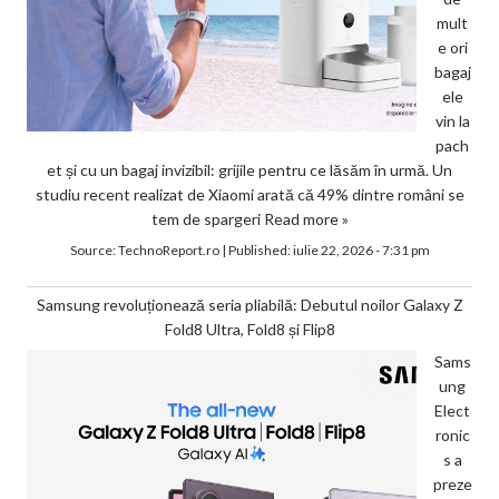
mult
e ori
bagaj
ele
vin la
pach
et și cu un bagaj invizibil: grijile pentru ce lăsăm în urmă. Un
studiu recent realizat de Xiaomi arată că 49% dintre români se
tem de spargeri
Read more »
Source:
TechnoReport.ro
|
Published:
iulie 22, 2026 - 7:31 pm
Samsung revoluționează seria pliabilă: Debutul noilor Galaxy Z
Fold8 Ultra, Fold8 și Flip8
Sams
ung
Elect
ronic
s a
preze