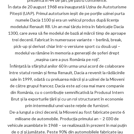
prezentă în 44 de țări, pe patru continente.
În data de 20 august 1968 era inaugurată Uzina de Autoturisme
Pitești (UAP). Primul autoturism ieșit de pe porțile uzinei purta
numele Dacia 1100 și era un vehicul produs după licența
modelului Renault R8. Un an mai târziu intra în fabricație Dacia
1300, care avea să fie modelul de bază al mărcii timp de aproape
trei decenii. Fabricat în numeroase variante – berlină, break,
pick-up și derivat chiar într-o versiune sport cu două uși –
modelul va rămâne în memoria a generații de șoferi drept
„mașina care a pus România pe roți”.
Înființată la sfârșitul anilor 60 în urma unui acord de colaborare
între statul român și firma Renault, Dacia a revenit la rădăcinile
sale în 1999, odată cu preluarea mărcii și a uzinei de la Mioveni
de către grupul francez. Dacia este azi cea mai mare companie
din România, cu o contribuție semnificativă la Produsul Intern
Brut și la exporturile țării și cu un rol structurant în economie
prin intermediul unei vaste rețele de furnizori.
De-a lungul a cinci decenii, la Mioveni au fost fabricate peste 6
milioane de automobile. Producția primului an – 2 030 de
vehicule asamblate în 1968 – se realizează în prezent în mai puțin
de o zi și jumătate. Peste 90% din automobilele fabricate iau