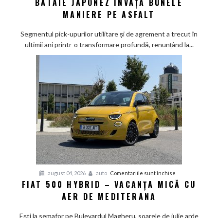
BĂTAIE JAPONEZ ÎNVAȚĂ BUNELE
Max
MANIERE PE ASFALT
2026
sub
Segmentul pick-upurilor utilitare și de agrement a trecut în
lupă:
ultimii ani printr-o transformare profundă, renunțând la...
Calul
de
bătaie
japonez
învață
bunele
maniere
pe
asfalt
pentru
august 04, 2026
auto
Comentariile sunt închise
FIAT 500 HYBRID – VACANȚA MICĂ CU
Fiat
AER DE MEDITERANA
500
Hybrid
Ești la semafor pe Bulevardul Magheru, soarele de iulie arde
–