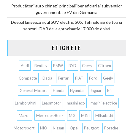
Producătorii auto chinezi, principalii beneficiari ai subvenților
guvernamentale EV din Germania
Deepal lansează noul SUV electric S05: Tehnologie de top și
senzor LiDAR de la aproximativ 17.000 de dolari
ETICHETE
Audi
Bentley
BMW
BYD
Chery
Citroen
Compacte
Dacia
Ferrari
FIAT
Ford
Geely
General Motors
Honda
Hyundai
Jaguar
Kia
Lamborghini
Leapmotor
masini eco
masini electrice
Mazda
Mercedes-Benz
MG
MINI
Mitsubishi
Motorsport
NIO
Nissan
Opel
Peugeot
Porsche