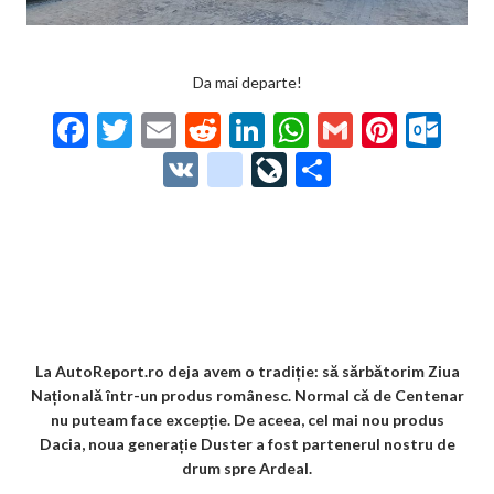
Da mai departe!
F
T
E
R
Li
W
G
Pi
O
ac
w
m
e
n
h
m
nt
ut
V
g
Li
P
e
itt
ai
d
ke
at
ai
er
lo
K
o
ve
ar
b
er
l
di
dI
s
l
es
o
o
Jo
ta
o
t
n
A
t
k.
gl
ur
je
o
p
co
e_
n
az
k
p
m
b
al
ă
o
La AutoReport.ro deja avem o tradiție: să sărbătorim Ziua
Națională într-un produs românesc. Normal că de Centenar
o
nu puteam face excepție. De aceea, cel mai nou produs
k
Dacia, noua generație Duster a fost partenerul nostru de
drum spre Ardeal.
m