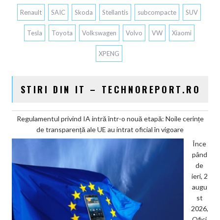
Renault
SAIC
Skoda
Stellantis
subcompacte
SUV
Tesla
Toyota
Volkswagen
Volvo
VW
Xiaomi
XPENG
STIRI DIN IT – TECHNOREPORT.RO
Regulamentul privind IA intră într-o nouă etapă: Noile cerințe
de transparență ale UE au intrat oficial în vigoare
Înce
pând
de
ieri, 2
augu
st
2026,
Ofici