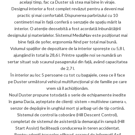
același timp, fac ca Duster să stea mai bine în viraje.
Designul interior a fost complet revăzut pentru a deveni mai
practic și mai confortabil. Dispunerea parbrizului cu 10
centimetri mai în față conferă o senzație de spațiu mărit la
interior. O atenție deosebită a fost acordată înbunătățirii
designului și materialelor. Sistemul MediaNav este poziționat mai
bine față de șofer, ergonomia fiind per total mai bună.
Volumul spațiilor de depozitare de la interior sporește cu 5,8 l,
ajungând în total la 28,6 l. Printre spațiile noi se numără un
sertar situat sub scaunul pasagerului din față, având capacitatea
de 2,7 l.
În interior au loc 5 persoane cu tot cu bagajele, ceea ce îl face
pe Duster următorul vehicul multifuncțional și de familie pe care
vrem să îl achiziționăm.
Noul Duster propune totodată o serie de echipamente inedite
în gama Dacia, așteptate de clienți: sistem « multiview camera »,
senzor de depășire în unghiul mort și aribag-uri de tip cortină.
Sistemul de control la coborâre (Hill Descent Control),
completat de sistemul de asistență la demarajul în rampă (Hill
Start Assist) facilitează conducerea în teren accidentat.
Pentru adepții traseelor offroad, ecranul de informații 4×4