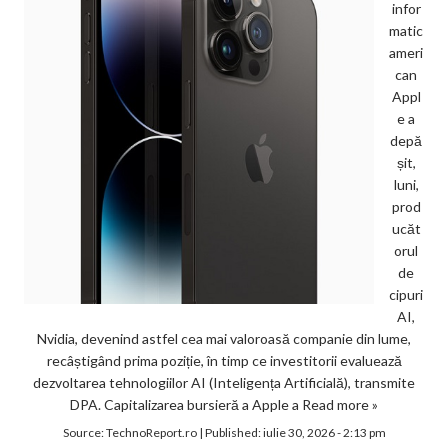
infor
matic
ameri
can
Appl
e a
depă
șit,
luni,
prod
ucăt
orul
de
cipuri
AI,
Nvidia, devenind astfel cea mai valoroasă companie din lume,
recâștigând prima poziție, în timp ce investitorii evaluează
dezvoltarea tehnologiilor AI (Inteligența Artificială), transmite
DPA. Capitalizarea bursieră a Apple a
Read more »
Source:
TechnoReport.ro
|
Published:
iulie 30, 2026 - 2:13 pm