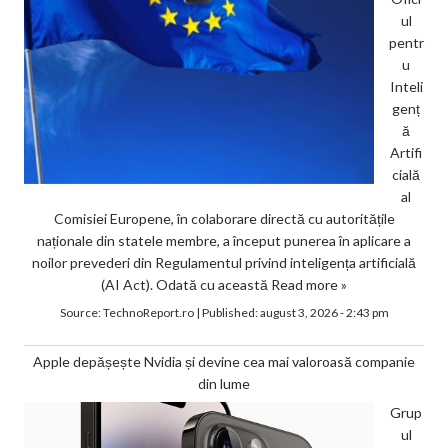
ul
pentr
u
Inteli
genț
ă
Artifi
cială
al
Comisiei Europene, în colaborare directă cu autoritățile
naționale din statele membre, a început punerea în aplicare a
noilor prevederi din Regulamentul privind inteligența artificială
(AI Act). Odată cu această
Read more »
Source:
TechnoReport.ro
|
Published:
august 3, 2026 - 2:43 pm
Apple depășește Nvidia și devine cea mai valoroasă companie
din lume
Grup
ul