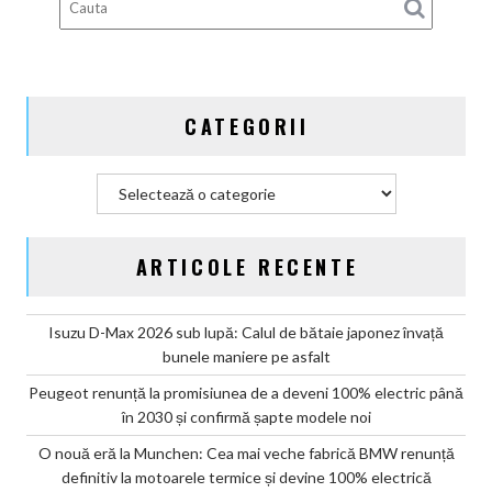
gata
de
aventură
CATEGORII
Categorii
ARTICOLE RECENTE
Isuzu D-Max 2026 sub lupă: Calul de bătaie japonez învață
bunele maniere pe asfalt
Peugeot renunță la promisiunea de a deveni 100% electric până
în 2030 și confirmă șapte modele noi
O nouă eră la Munchen: Cea mai veche fabrică BMW renunță
definitiv la motoarele termice și devine 100% electrică