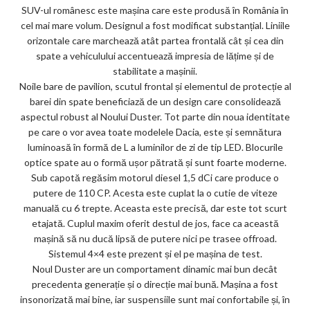
SUV-ul românesc este mașina care este produsă în România în
ar
cel mai mare volum. Designul a fost modificat substanțial. Liniile
ks
orizontale care marchează atât partea frontală cât și cea din
spate a vehiculului accentuează impresia de lățime și de
stabilitate a mașinii.
Noile bare de pavilion, scutul frontal și elementul de protecție al
barei din spate beneficiază de un design care consolidează
aspectul robust al Noului Duster. Tot parte din noua identitate
pe care o vor avea toate modelele Dacia, este și semnătura
luminoasă în formă de L a luminilor de zi de tip LED. Blocurile
optice spate au o formă ușor pătrată și sunt foarte moderne.
Sub capotă regăsim motorul diesel 1,5 dCi care produce o
putere de 110 CP. Acesta este cuplat la o cutie de viteze
manuală cu 6 trepte. Aceasta este precisă, dar este tot scurt
etajată. Cuplul maxim oferit destul de jos, face ca această
mașină să nu ducă lipsă de putere nici pe trasee offroad.
Sistemul 4×4 este prezent și el pe mașina de test.
Noul Duster are un comportament dinamic mai bun decât
precedenta generație și o direcție mai bună. Mașina a fost
insonorizată mai bine, iar suspensiile sunt mai confortabile și, în