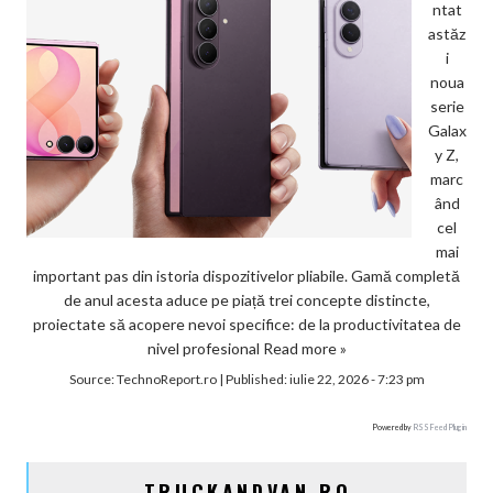
ntat
astăz
i
noua
serie
Galax
y Z,
marc
ând
cel
mai
important pas din istoria dispozitivelor pliabile. Gamă completă
de anul acesta aduce pe piață trei concepte distincte,
proiectate să acopere nevoi specifice: de la productivitatea de
nivel profesional
Read more »
Source:
TechnoReport.ro
|
Published:
iulie 22, 2026 - 7:23 pm
Powered by
RSS Feed Plugin
TRUCKANDVAN.RO