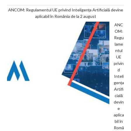
ANCOM: Regulamentul UE privind Inteligența Artificială devine
aplicabil în România de la 2 august
ANC
OM:
Regu
lame
ntul
UE
privin
d
Inteli
gența
Artifi
cială
devin
e
aplica
bil în
Româ