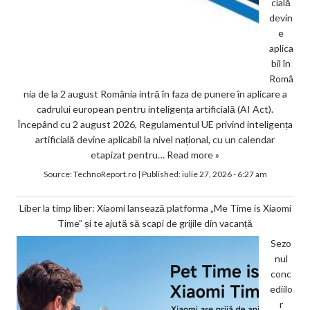
cială
devin
e
aplica
bil în
Româ
nia de la 2 august România intră în faza de punere în aplicare a
cadrului european pentru inteligența artificială (AI Act).
Începând cu 2 august 2026, Regulamentul UE privind inteligența
artificială devine aplicabil la nivel național, cu un calendar
etapizat pentru…
Read more »
Source:
TechnoReport.ro
|
Published:
iulie 27, 2026 - 6:27 am
Liber la timp liber: Xiaomi lansează platforma „Me Time is Xiaomi
Time” și te ajută să scapi de grijile din vacanță
Sezo
nul
conc
ediilo
r