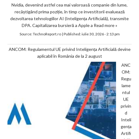
Nvidia, devenind astfel cea mai valoroasă companie din lume,
recâștigând prima poziție, în timp ce investitorii evaluează
dezvoltarea tehnologiilor AI (Inteligența Artificială), transmite
DPA. Capitalizarea bursieră a Apple a
Read more »
Source:
TechnoReport.ro
|
Published:
iulie 30, 2026 - 2:13 pm
ANCOM: Regulamentul UE privind Inteligența Artificială devine
aplicabil în România de la 2 august
ANC
OM:
Regu
lame
ntul
UE
privin
d
Inteli
gența
Artifi