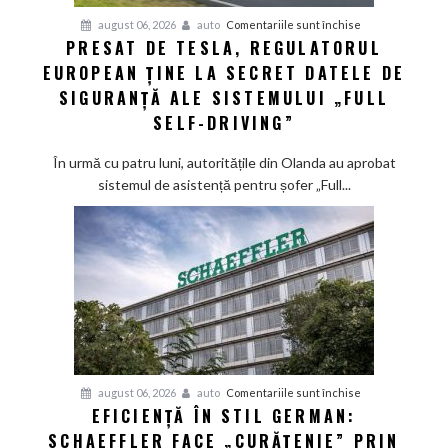
pentru
august 06, 2026
auto
Comentariile sunt închise
PRESAT DE TESLA, REGULATORUL
Presat
EUROPEAN ȚINE LA SECRET DATELE DE
de
Tesla,
SIGURANȚĂ ALE SISTEMULUI „FULL
regulatorul
SELF-DRIVING”
european
ține
În urmă cu patru luni, autoritățile din Olanda au aprobat
la
sistemul de asistență pentru șofer „Full...
secret
datele
de
siguranță
ale
sistemului
„Full
Self-
Driving”
pentru
august 06, 2026
auto
Comentariile sunt închise
EFICIENȚĂ ÎN STIL GERMAN:
Eficiență
SCHAEFFLER FACE „CURĂȚENIE” PRIN
în