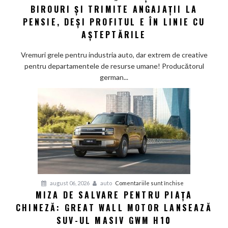
stil
BIROURI ȘI TRIMITE ANGAJAȚII LA
german:
PENSIE, DEȘI PROFITUL E ÎN LINIE CU
Schaeffler
AȘTEPTĂRILE
face
„curățenie”
Vremuri grele pentru industria auto, dar extrem de creative
prin
pentru departamentele de resurse umane! Producătorul
birouri
german...
și
trimite
angajații
la
pensie,
deși
profitul
e
în
pentru
august 06, 2026
auto
Comentariile sunt închise
linie
MIZA DE SALVARE PENTRU PIAȚA
Miza
cu
CHINEZĂ: GREAT WALL MOTOR LANSEAZĂ
de
așteptările
salvare
SUV-UL MASIV GWM H10
pentru