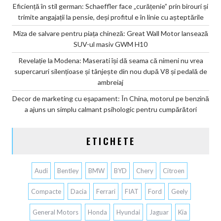
Eficiență în stil german: Schaeffler face „curățenie” prin birouri și
trimite angajații la pensie, deși profitul e în linie cu așteptările
Miza de salvare pentru piața chineză: Great Wall Motor lansează
SUV-ul masiv GWM H10
Revelație la Modena: Maserati își dă seama că nimeni nu vrea
supercaruri silențioase și tânjește din nou după V8 și pedală de
ambreiaj
Decor de marketing cu eșapament: În China, motorul pe benzină
a ajuns un simplu calmant psihologic pentru cumpărători
ETICHETE
Audi
Bentley
BMW
BYD
Chery
Citroen
Compacte
Dacia
Ferrari
FIAT
Ford
Geely
General Motors
Honda
Hyundai
Jaguar
Kia