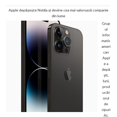
Apple depășește Nvidia și devine cea mai valoroasă companie
din lume
Grup
ul
infor
matic
ameri
can
Appl
e a
depă
șit,
luni,
prod
ucăt
orul
de
cipuri
AI,