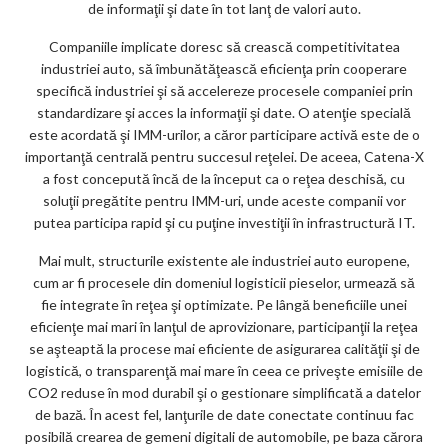
de informaţii şi date în tot lanţ de valori auto.
Companiile implicate doresc să crească competitivitatea
industriei auto, să îmbunătăţească eficienţa prin cooperare
specifică industriei şi să accelereze procesele companiei prin
standardizare şi acces la informaţii şi date. O atenţie specială
este acordată şi IMM-urilor, a căror participare activă este de o
importanţă centrală pentru succesul reţelei. De aceea, Catena-X
a fost concepută încă de la început ca o reţea deschisă, cu
soluţii pregătite pentru IMM-uri, unde aceste companii vor
putea participa rapid şi cu puţine investiţii în infrastructură IT.
Mai mult, structurile existente ale industriei auto europene,
cum ar fi procesele din domeniul logisticii pieselor, urmează să
fie integrate în reţea şi optimizate. Pe lângă beneficiile unei
eficienţe mai mari în lanţul de aprovizionare, participanţii la reţea
se aşteaptă la procese mai eficiente de asigurarea calităţii şi de
logistică, o transparenţă mai mare în ceea ce priveşte emisiile de
CO2 reduse în mod durabil şi o gestionare simplificată a datelor
de bază. În acest fel, lanţurile de date conectate continuu fac
posibilă crearea de gemeni digitali de automobile, pe baza cărora