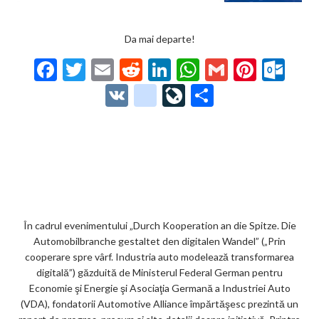
Da mai departe!
F
T
E
R
Li
W
G
Pi
O
ac
w
m
e
n
h
m
nt
ut
V
g
Li
P
e
itt
ai
d
ke
at
ai
er
lo
K
o
ve
ar
b
er
l
di
dI
s
l
es
o
o
Jo
ta
o
t
n
A
t
k.
gl
ur
je
o
p
co
e_
n
az
k
p
m
b
al
ă
o
În cadrul evenimentului „Durch Kooperation an die Spitze. Die
Automobilbranche gestaltet den digitalen Wandel” („Prin
o
cooperare spre vârf. Industria auto modelează transformarea
k
digitală”) găzduită de Ministerul Federal German pentru
Economie şi Energie şi Asociaţia Germană a Industriei Auto
m
(VDA), fondatorii Automotive Alliance împărtăşesc prezintă un