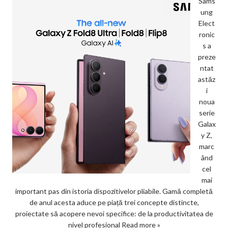
Sams
ung
Elect
ronic
s a
preze
ntat
astăz
i
noua
serie
Galax
y Z,
marc
ând
cel
mai
important pas din istoria dispozitivelor pliabile. Gamă completă
de anul acesta aduce pe piață trei concepte distincte,
proiectate să acopere nevoi specifice: de la productivitatea de
nivel profesional
Read more »