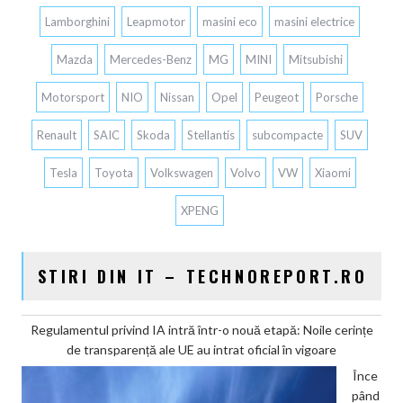
Lamborghini
Leapmotor
masini eco
masini electrice
Mazda
Mercedes-Benz
MG
MINI
Mitsubishi
Motorsport
NIO
Nissan
Opel
Peugeot
Porsche
Renault
SAIC
Skoda
Stellantis
subcompacte
SUV
Tesla
Toyota
Volkswagen
Volvo
VW
Xiaomi
XPENG
STIRI DIN IT – TECHNOREPORT.RO
Regulamentul privind IA intră într-o nouă etapă: Noile cerințe
de transparență ale UE au intrat oficial în vigoare
Înce
pând