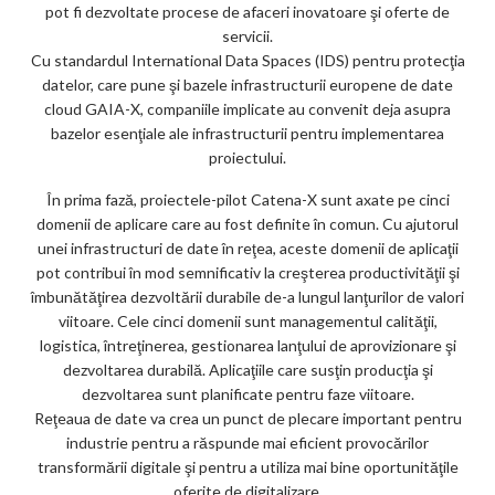
pot fi dezvoltate procese de afaceri inovatoare şi oferte de
servicii.
Cu standardul International Data Spaces (IDS) pentru protecţia
datelor, care pune şi bazele infrastructurii europene de date
cloud GAIA-X, companiile implicate au convenit deja asupra
bazelor esenţiale ale infrastructurii pentru implementarea
proiectului.
În prima fază, proiectele-pilot Catena-X sunt axate pe cinci
domenii de aplicare care au fost definite în comun. Cu ajutorul
unei infrastructuri de date în reţea, aceste domenii de aplicaţii
pot contribui în mod semnificativ la creşterea productivităţii şi
îmbunătăţirea dezvoltării durabile de-a lungul lanţurilor de valori
viitoare. Cele cinci domenii sunt managementul calităţii,
logistica, întreţinerea, gestionarea lanţului de aprovizionare şi
dezvoltarea durabilă. Aplicaţiile care susţin producţia şi
dezvoltarea sunt planificate pentru faze viitoare.
Reţeaua de date va crea un punct de plecare important pentru
industrie pentru a răspunde mai eficient provocărilor
transformării digitale şi pentru a utiliza mai bine oportunităţile
oferite de digitalizare.