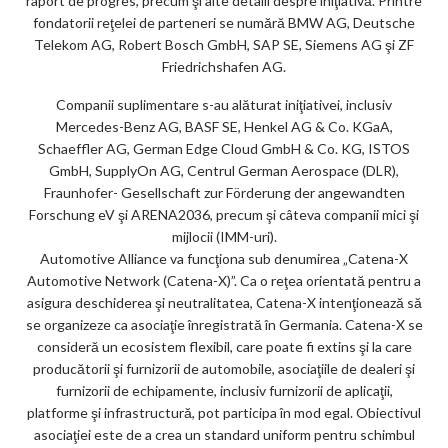
ar
raport de progres, precum şi alte detalii despre iniţiativă. Printre
fondatorii reţelei de parteneri se numără BMW AG, Deutsche
ks
Telekom AG, Robert Bosch GmbH, SAP SE, Siemens AG şi ZF
Friedrichshafen AG.
Companii suplimentare s-au alăturat iniţiativei, inclusiv
Mercedes-Benz AG, BASF SE, Henkel AG & Co. KGaA,
Schaeffler AG, German Edge Cloud GmbH & Co. KG, ISTOS
GmbH, SupplyOn AG, Centrul German Aerospace (DLR),
Fraunhofer- Gesellschaft zur Förderung der angewandten
Forschung eV şi ARENA2036, precum şi câteva companii mici şi
mijlocii (IMM-uri).
Automotive Alliance va funcţiona sub denumirea „Catena-X
Automotive Network (Catena-X)”. Ca o reţea orientată pentru a
asigura deschiderea şi neutralitatea, Catena-X intenţionează să
se organizeze ca asociaţie înregistrată în Germania. Catena-X se
consideră un ecosistem flexibil, care poate fi extins şi la care
producătorii şi furnizorii de automobile, asociaţiile de dealeri şi
furnizorii de echipamente, inclusiv furnizorii de aplicaţii,
platforme şi infrastructură, pot participa în mod egal. Obiectivul
asociaţiei este de a crea un standard uniform pentru schimbul