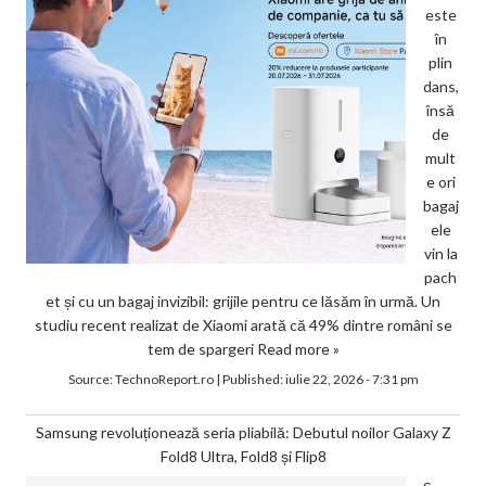
este
în
plin
dans,
însă
de
mult
e ori
bagaj
ele
vin la
pach
et și cu un bagaj invizibil: grijile pentru ce lăsăm în urmă. Un
studiu recent realizat de Xiaomi arată că 49% dintre români se
tem de spargeri
Read more »
Source:
TechnoReport.ro
|
Published:
iulie 22, 2026 - 7:31 pm
Samsung revoluționează seria pliabilă: Debutul noilor Galaxy Z
Fold8 Ultra, Fold8 și Flip8