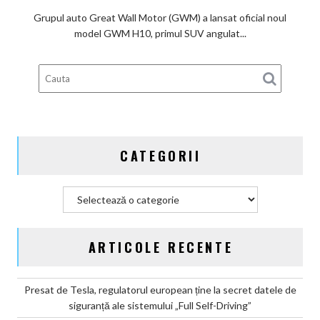
piața
Grupul auto Great Wall Motor (GWM) a lansat oficial noul
chineză:
model GWM H10, primul SUV angulat...
Great
Wall
Motor
lansează
SUV-
ul
masiv
CATEGORII
GWM
H10
Categorii
ARTICOLE RECENTE
Presat de Tesla, regulatorul european ține la secret datele de
siguranță ale sistemului „Full Self-Driving”