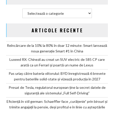
producția
în
Categorii
2027
ARTICOLE RECENTE
Reîncărcare de la 10% la 80% în doar 12 minute: Smart lansează
noua generație Smart #1 în China
Luxeed RX: Chinezii au creat un SUV electric de 585 CP care
arată ca un Ferrari și poartă un nume de Lexus
Pas uriaș către bateria viitorului: BYD înregistrează 6 brevete
pentru bateriile solid-state și vizează producția în 2027
Presat de Tesla, regulatorul european ține la secret datele de
siguranță ale sistemului „Full Self-Driving”
Eficiență în stil german: Schaeffler face „curățenie” prin birouri și
trimite angajații la pensie, deși profitul e în linie cu așteptările