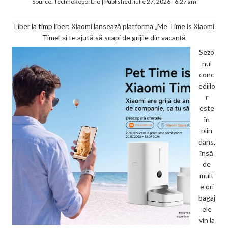
Source:
TechnoReport.ro
|
Published:
iulie 27, 2026 - 6:27 am
Liber la timp liber: Xiaomi lansează platforma „Me Time is Xiaomi
Time” și te ajută să scapi de grijile din vacanță
Sezo
nul
conc
ediilo
r
este
în
plin
dans,
însă
de
mult
e ori
bagaj
ele
vin la