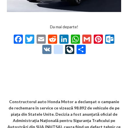
Da mai departe!
F
T
E
R
Li
W
G
Pi
O
ac
w
m
e
n
h
m
nt
ut
V
g
Li
P
e
itt
ai
d
ke
at
ai
er
lo
K
o
ve
ar
b
er
l
di
dI
s
l
es
o
o
Jo
ta
o
t
n
A
t
k.
gl
ur
je
o
p
co
e_
n
az
k
p
m
b
al
ă
o
Constructorul auto Honda Motor a declanșat o campanie
de rechemare în service ce vizează 98.892 de vehicule de pe
o
piața din Statele Unite. Decizia a fost anunțată oficial de
k
Administrația Națională pentru Siguranța Traficului pe
Autostrăzi din SUA (NHTSA), cauza fiind un defect tehnic ce