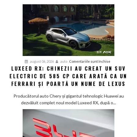
în
doar
12
minute:
Smart
lansează
noua
generație
Smart
pentru
august 06, 2026
auto
Comentariile sunt închise
#1
LUXEED RX: CHINEZII AU CREAT UN SUV
Luxeed
în
ELECTRIC DE 585 CP CARE ARATĂ CA UN
RX:
China
Chinezii
FERRARI ȘI POARTĂ UN NUME DE LEXUS
au
creat
Producătorul auto Chery și gigantul tehnologic Huawei au
un
dezvăluit complet noul model Luxeed RX, după o...
SUV
electric
de
585
CP