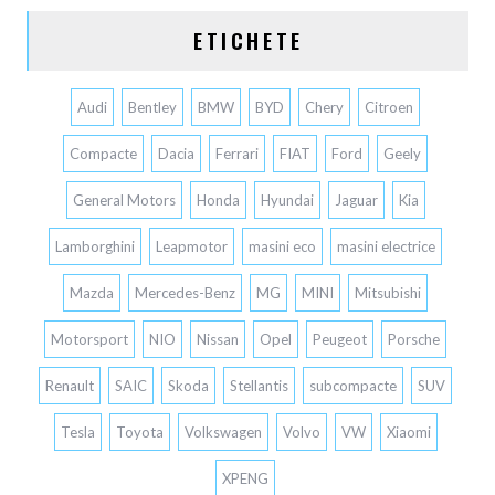
ETICHETE
Audi
Bentley
BMW
BYD
Chery
Citroen
Compacte
Dacia
Ferrari
FIAT
Ford
Geely
General Motors
Honda
Hyundai
Jaguar
Kia
Lamborghini
Leapmotor
masini eco
masini electrice
Mazda
Mercedes-Benz
MG
MINI
Mitsubishi
Motorsport
NIO
Nissan
Opel
Peugeot
Porsche
Renault
SAIC
Skoda
Stellantis
subcompacte
SUV
Tesla
Toyota
Volkswagen
Volvo
VW
Xiaomi
XPENG