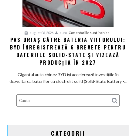
care
arată
ca
un
Ferrari
pentru
august 06, 2026
auto
Comentariile sunt închise
PAS URIAȘ CĂTRE BATERIA VIITORULUI:
și
Pas
poartă
BYD ÎNREGISTREAZĂ 6 BREVETE PENTRU
uriaș
un
către
BATERIILE SOLID-STATE ȘI VIZEAZĂ
nume
bateria
PRODUCȚIA ÎN 2027
de
viitorului:
Lexus
BYD
Gigantul auto chinez BYD își accelerează investițiile în
înregistrează
dezvoltarea bateriilor cu electrolit solid (Solid-State Battery -...
6
brevete
pentru
bateriile
solid-
state
și
CATEGORII
vizează