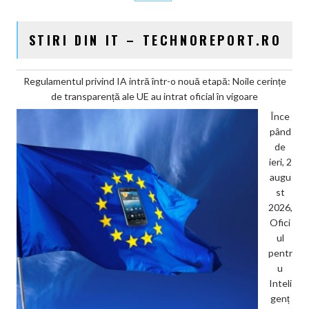
STIRI DIN IT – TECHNOREPORT.RO
Regulamentul privind IA intră într-o nouă etapă: Noile cerințe
de transparență ale UE au intrat oficial în vigoare
Înce
pând
de
ieri, 2
augu
st
2026,
Ofici
ul
pentr
u
Inteli
genț