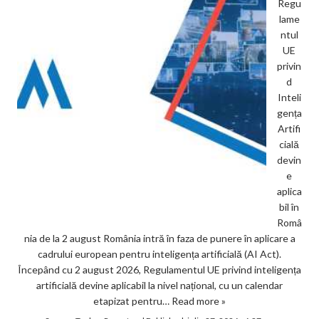
Regu
lame
ntul
UE
privin
d
Inteli
gența
Artifi
cială
devin
e
aplica
bil în
Româ
nia de la 2 august România intră în faza de punere în aplicare a
cadrului european pentru inteligența artificială (AI Act).
Începând cu 2 august 2026, Regulamentul UE privind inteligența
artificială devine aplicabil la nivel național, cu un calendar
etapizat pentru…
Read more »