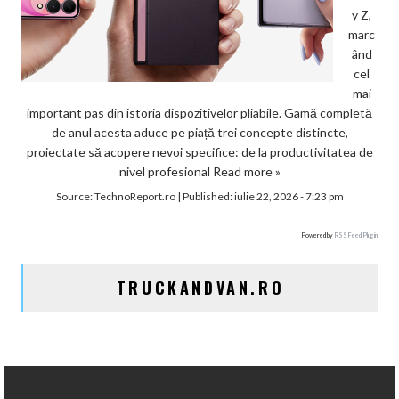
y Z,
marc
ând
cel
mai
important pas din istoria dispozitivelor pliabile. Gamă completă
de anul acesta aduce pe piață trei concepte distincte,
proiectate să acopere nevoi specifice: de la productivitatea de
nivel profesional
Read more »
Source:
TechnoReport.ro
|
Published:
iulie 22, 2026 - 7:23 pm
Powered by
RSS Feed Plugin
TRUCKANDVAN.RO