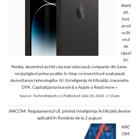
depă
șit,
luni,
prod
ucăt
orul
de
cipuri
AI,
Nvidia, devenind astfel cea mai valoroasă companie din lume,
recâștigând prima poziție, în timp ce investitorii evaluează
dezvoltarea tehnologiilor AI (Inteligența Artificială), transmite
DPA. Capitalizarea bursieră a Apple a
Read more »
Source:
TechnoReport.ro
|
Published:
iulie 30, 2026 - 2:13 pm
ANCOM: Regulamentul UE privind Inteligența Artificială devine
aplicabil în România de la 2 august
ANC
OM: