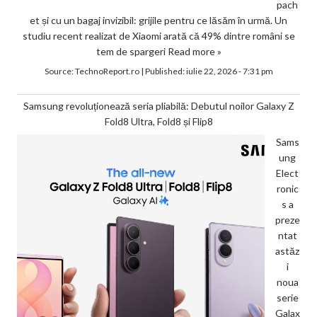
pach
et și cu un bagaj invizibil: grijile pentru ce lăsăm în urmă. Un
studiu recent realizat de Xiaomi arată că 49% dintre români se
tem de spargeri
Read more »
Source:
TechnoReport.ro
|
Published:
iulie 22, 2026 - 7:31 pm
Samsung revoluționează seria pliabilă: Debutul noilor Galaxy Z
Fold8 Ultra, Fold8 și Flip8
Sams
ung
Elect
ronic
s a
preze
ntat
astăz
i
noua
serie
Galax