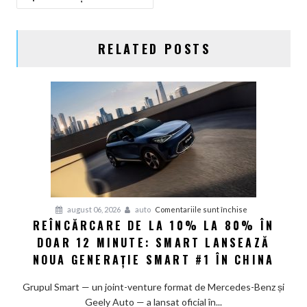
RELATED POSTS
pentru
august 06, 2026
auto
Comentariile sunt închise
REÎNCĂRCARE DE LA 10% LA 80% ÎN
Reîncărcare
DOAR 12 MINUTE: SMART LANSEAZĂ
de
la
NOUA GENERAȚIE SMART #1 ÎN CHINA
10%
la
Grupul Smart — un joint-venture format de Mercedes-Benz și
80%
Geely Auto — a lansat oficial în...