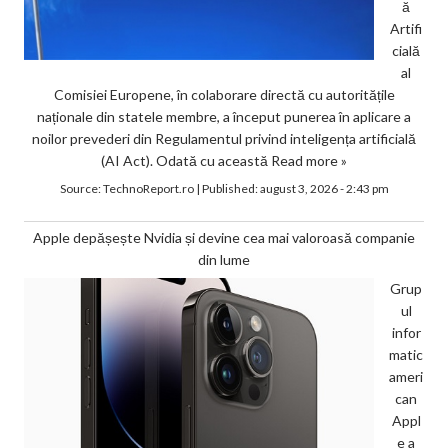
ă
Artifi
cială
al
Comisiei Europene, în colaborare directă cu autoritățile
naționale din statele membre, a început punerea în aplicare a
noilor prevederi din Regulamentul privind inteligența artificială
(AI Act). Odată cu această
Read more »
Source:
TechnoReport.ro
|
Published:
august 3, 2026 - 2:43 pm
Apple depășește Nvidia și devine cea mai valoroasă companie
din lume
Grup
ul
infor
matic
ameri
can
Appl
e a