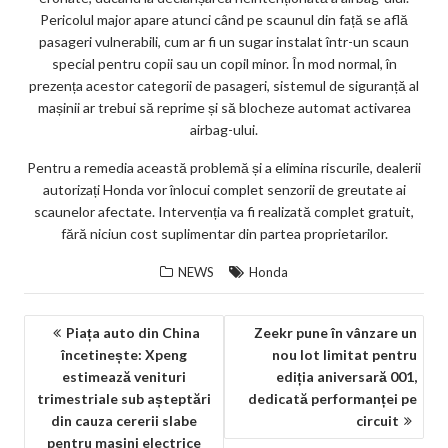
Pericolul major apare atunci când pe scaunul din față se află
pasageri vulnerabili, cum ar fi un sugar instalat într-un scaun
special pentru copii sau un copil minor. În mod normal, în
prezența acestor categorii de pasageri, sistemul de siguranță al
mașinii ar trebui să reprime și să blocheze automat activarea
airbag-ului.
Pentru a remedia această problemă și a elimina riscurile, dealerii
autorizați Honda vor înlocui complet senzorii de greutate ai
scaunelor afectate. Intervenția va fi realizată complet gratuit,
fără niciun cost suplimentar din partea proprietarilor.
NEWS
Honda
NAVIGARE
Piața auto din China
Zeekr pune în vânzare un
încetinește: Xpeng
nou lot limitat pentru
ÎN
estimează venituri
ediția aniversară 001,
ARTICOLE
trimestriale sub așteptări
dedicată performanței pe
din cauza cererii slabe
circuit
pentru mașini electrice