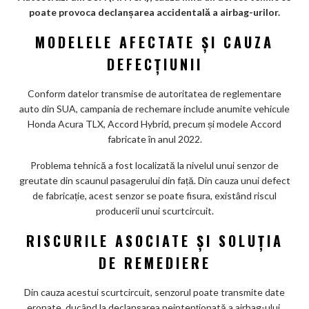
m
poate provoca declanșarea accidentală a airbag-urilor.
ar
MODELELE AFECTATE ȘI CAUZA
ks
DEFECȚIUNII
Conform datelor transmise de autoritatea de reglementare
auto din SUA, campania de rechemare include anumite vehicule
Honda Acura TLX, Accord Hybrid, precum și modele Accord
fabricate în anul 2022.
Problema tehnică a fost localizată la nivelul unui senzor de
greutate din scaunul pasagerului din față. Din cauza unui defect
de fabricație, acest senzor se poate fisura, existând riscul
producerii unui scurtcircuit.
RISCURILE ASOCIATE ȘI SOLUȚIA
DE REMEDIERE
Din cauza acestui scurtcircuit, senzorul poate transmite date
eronate, ducând la declanșarea neintenționată a airbag-ului.