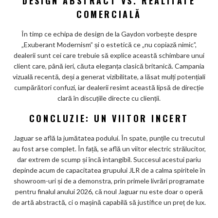
DESIGN ABSTRACT VS. REALITATE
COMERCIALĂ
În timp ce echipa de design de la Gaydon vorbește despre
„Exuberant Modernism” și o estetică ce „nu copiază nimic”,
dealerii sunt cei care trebuie să explice această schimbare unui
client care, până ieri, căuta eleganța clasică britanică. Campania
vizuală recentă, deși a generat vizibilitate, a lăsat mulți potențiali
cumpărători confuzi, iar dealerii resimt această lipsă de direcție
clară în discuțiile directe cu clienții.
CONCLUZIE: UN VIITOR INCERT
Jaguar se află la jumătatea podului. În spate, punțile cu trecutul
au fost arse complet. În față, se află un viitor electric strălucitor,
dar extrem de scump și încă intangibil. Succesul acestui pariu
depinde acum de capacitatea grupului JLR de a calma spiritele în
showroom-uri și de a demonstra, prin primele livrări programate
pentru finalul anului 2026, că noul Jaguar nu este doar o operă
de artă abstractă, ci o mașină capabilă să justifice un preț de lux.