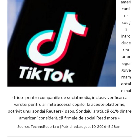
ameri
canil
or
susţi
n
intro
duce
rea
unor
reguli
guve
rnam
ental
e mai
stricte pentru companiile de social media, inclusiv verificarea
vârstei pentru a limita accesul copiilor la aceste platforme,
potrivit unui sondaj Reuters/Ipsos. Sondajul arată că 61% dintre
americani consideră că firmele de social
Read more »
Source:
TechnoReport.ro
|
Published:
august 10, 2026 - 5:28 am