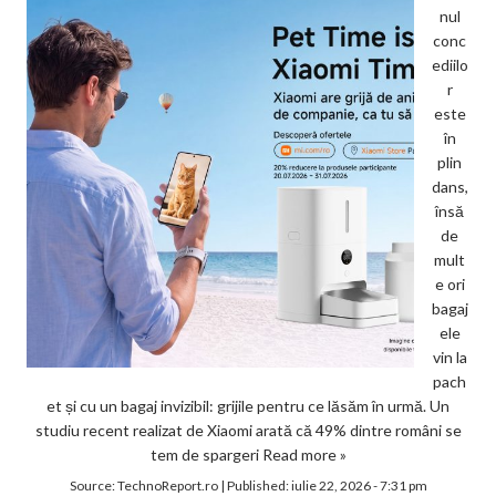
nul
conc
ediilo
r
este
în
plin
dans,
însă
de
mult
e ori
bagaj
ele
vin la
pach
et și cu un bagaj invizibil: grijile pentru ce lăsăm în urmă. Un
studiu recent realizat de Xiaomi arată că 49% dintre români se
tem de spargeri
Read more »
Source:
TechnoReport.ro
|
Published:
iulie 22, 2026 - 7:31 pm