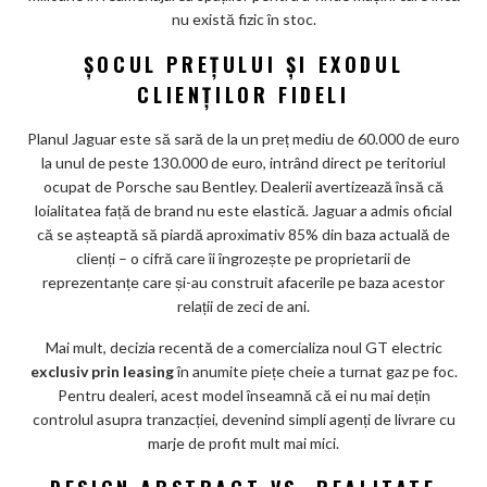
nu există fizic în stoc.
ȘOCUL PREȚULUI ȘI EXODUL
CLIENȚILOR FIDELI
Planul Jaguar este să sară de la un preț mediu de 60.000 de euro
la unul de peste 130.000 de euro, intrând direct pe teritoriul
ocupat de Porsche sau Bentley. Dealerii avertizează însă că
loialitatea față de brand nu este elastică. Jaguar a admis oficial
că se așteaptă să piardă aproximativ 85% din baza actuală de
clienți – o cifră care îi îngrozește pe proprietarii de
reprezentanțe care și-au construit afacerile pe baza acestor
relații de zeci de ani.
Mai mult, decizia recentă de a comercializa noul GT electric
exclusiv prin leasing
în anumite piețe cheie a turnat gaz pe foc.
Pentru dealeri, acest model înseamnă că ei nu mai dețin
controlul asupra tranzacției, devenind simpli agenți de livrare cu
marje de profit mult mai mici.