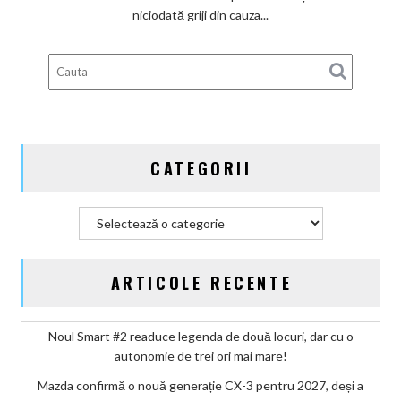
să
niciodată griji din cauza...
oprească
vitezomanul
din
tine,
dar
încă
nu
CATEGORII
are
voie
Categorii
ARTICOLE RECENTE
Noul Smart #2 readuce legenda de două locuri, dar cu o
autonomie de trei ori mai mare!
Mazda confirmă o nouă generație CX-3 pentru 2027, deși a