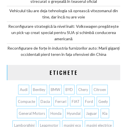
strecurat o greșeală în teaserul oficial
Vehiculul tău are deja tehnologia să oprească vitezomanul din
tine, dar încă nu are voie
Reconfigurare strategică la nivel înalt: Volkswagen pregătește
un pick-up creat special pentru SUA și schimbă conducerea
americană
Reconfigurare de forțe în industria furnizorilor auto: Marii giganți
occidentali pierd teren în fața ofensivei din China
ETICHETE
Audi
Bentley
BMW
BYD
Chery
Citroen
Compacte
Dacia
Ferrari
FIAT
Ford
Geely
General Motors
Honda
Hyundai
Jaguar
Kia
Lamborghini
Leapmotor
masini eco
masini electrice