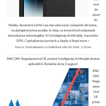
orul
de
cipuri
AI,
Nvidia, devenind astfel cea mai valoroasă companie din lume,
recâștigând prima poziție, în timp ce investitorii evaluează
dezvoltarea tehnologiilor AI (Inteligența Artificială), transmite
DPA. Capitalizarea bursieră a Apple a
Read more »
Source:
TechnoReport.ro
|
Published:
iulie 30, 2026 - 2:13 pm
ANCOM: Regulamentul UE privind Inteligența Artificială devine
aplicabil în România de la 2 august
ANC
OM:
Regu
lame
ntul
UE
privin