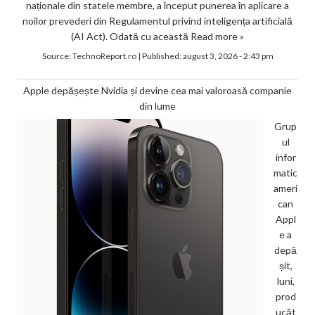
naționale din statele membre, a început punerea în aplicare a
noilor prevederi din Regulamentul privind inteligența artificială
(AI Act). Odată cu această
Read more »
Source:
TechnoReport.ro
|
Published:
august 3, 2026 - 2:43 pm
Apple depășește Nvidia și devine cea mai valoroasă companie
din lume
Grup
ul
infor
matic
ameri
can
Appl
e a
depă
șit,
luni,
prod
ucăt