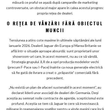
m
măsură ce praful se așază după campaniile de marketing
ar
controversate, un obstacol major apare în calea acestui progres:
propria rețea de dealeri.
ks
O REȚEA DE VÂNZĂRI FĂRĂ OBIECTUL
MUNCII
Tensiunea a atins cote maxime în ultimele săptămâni ale lunii
ianuarie 2026. Dealerii Jaguar din Europa și Marea Britanie se
află într-o situație aproape absurdă: sunt proprietarii unor
showroom-uri care, în acest moment, nu au ce să vândă.
Strategia grupului JLR de a opri producția modelelor vechi
(precum F-Pace sau I-Pace) înainte ca noua generație electrică
să fie gată de livrare a creat o „prăpastie” comercială fără
precedent.
„Nu există un plan de afaceri sustenabil în acest moment”, au
declarat liderii unor asociații de dealeri din Germania. Deși
aceștia au semnat noile contracte de agenție, scepticismul este
profund. Aceștia se tem că Jaguar le cere să investească
milioane în reamenajarea spațiilor pentru a vinde mașini care încă