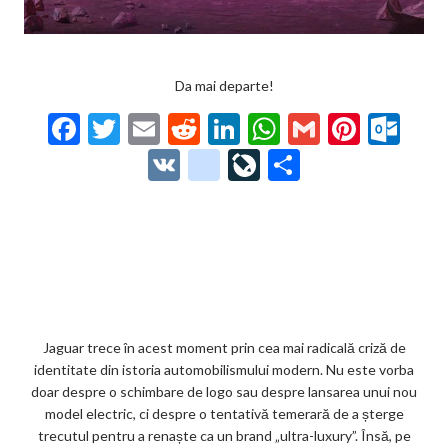
Da mai departe!
F
T
E
R
Li
W
G
Pi
O
ac
w
m
e
n
h
m
nt
ut
V
g
Li
P
e
itt
ai
d
ke
at
ai
er
lo
K
o
ve
ar
b
er
l
di
dI
s
l
es
o
o
Jo
ta
o
t
n
A
t
k.
gl
ur
je
o
p
co
e_
n
az
k
p
m
b
al
ă
o
Jaguar trece în acest moment prin cea mai radicală criză de
identitate din istoria automobilismului modern. Nu este vorba
o
doar despre o schimbare de logo sau despre lansarea unui nou
k
model electric, ci despre o tentativă temerară de a șterge
trecutul pentru a renaște ca un brand „ultra-luxury”. Însă, pe