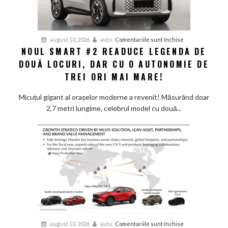
pentru
august 10, 2026
auto
Comentariile sunt închise
NOUL SMART #2 READUCE LEGENDA DE
Noul
DOUĂ LOCURI, DAR CU O AUTONOMIE DE
Smart
#2
TREI ORI MAI MARE!
readuce
legenda
Micuțul gigant al orașelor moderne a revenit! Măsurând doar
de
2,7 metri lungime, celebrul model cu două...
două
locuri,
dar
cu
o
autonomie
de
trei
ori
mai
pentru
august 10, 2026
auto
Comentariile sunt închise