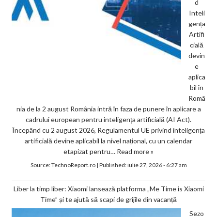
d
Inteli
gența
Artifi
cială
devin
e
aplica
bil în
Româ
nia de la 2 august România intră în faza de punere în aplicare a
cadrului european pentru inteligența artificială (AI Act).
Începând cu 2 august 2026, Regulamentul UE privind inteligența
artificială devine aplicabil la nivel național, cu un calendar
etapizat pentru…
Read more »
Source:
TechnoReport.ro
|
Published:
iulie 27, 2026 - 6:27 am
Liber la timp liber: Xiaomi lansează platforma „Me Time is Xiaomi
Time” și te ajută să scapi de grijile din vacanță
Sezo