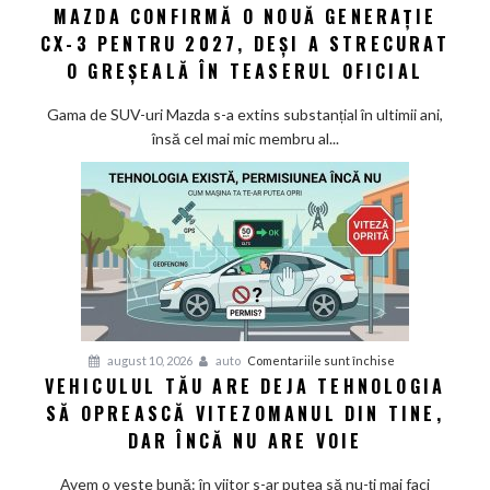
mare!
MAZDA CONFIRMĂ O NOUĂ GENERAȚIE
Mazda
CX-3 PENTRU 2027, DEȘI A STRECURAT
confirmă
o
O GREȘEALĂ ÎN TEASERUL OFICIAL
nouă
generație
Gama de SUV-uri Mazda s-a extins substanțial în ultimii ani,
CX-
însă cel mai mic membru al...
3
pentru
2027,
deși
a
strecurat
o
greșeală
în
pentru
august 10, 2026
auto
Comentariile sunt închise
teaserul
VEHICULUL TĂU ARE DEJA TEHNOLOGIA
Vehiculul
oficial
SĂ OPREASCĂ VITEZOMANUL DIN TINE,
tău
are
DAR ÎNCĂ NU ARE VOIE
deja
tehnologia
Avem o veste bună: în viitor s-ar putea să nu-ți mai faci