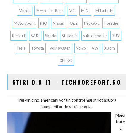
Mazda
Mercedes-Benz
MG
MINI
Mitsubishi
Motorsport
NIO
Nissan
Opel
Peugeot
Porsche
Renault
SAIC
Skoda
Stellantis
subcompacte
SUV
Tesla
Toyota
Volkswagen
Volvo
VW
Xiaomi
XPENG
STIRI DIN IT – TECHNOREPORT.RO
Trei din cinci americani vor un control mai strict asupra
companiilor de social media
Major
itate
a