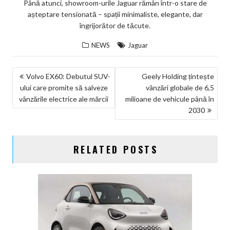
Până atunci, showroom-urile Jaguar rămân într-o stare de
așteptare tensionată – spații minimaliste, elegante, dar
îngrijorător de tăcute.
NEWS
Jaguar
NAVIGARE
Volvo EX60: Debutul SUV-
Geely Holding țintește
ului care promite să salveze
vânzări globale de 6,5
ÎN
vânzările electrice ale mărcii
milioane de vehicule până în
ARTICOLE
2030
RELATED POSTS