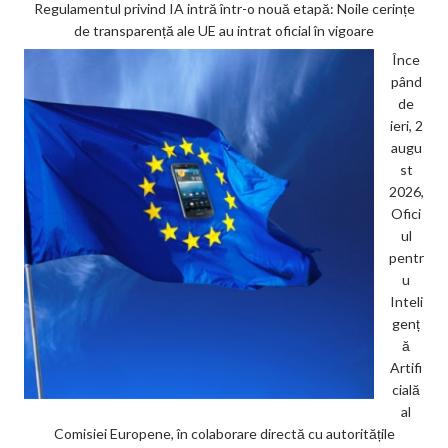
Regulamentul privind IA intră într-o nouă etapă: Noile cerințe
de transparență ale UE au intrat oficial în vigoare
Înce
pând
de
ieri, 2
augu
st
2026,
Ofici
ul
pentr
u
Inteli
genț
ă
Artifi
cială
al
Comisiei Europene, în colaborare directă cu autoritățile