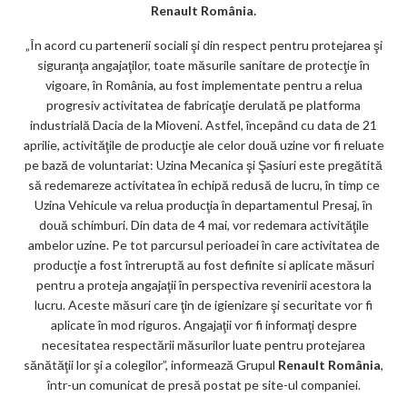
m
Renault România.
ar
„În acord cu partenerii sociali şi din respect pentru protejarea şi
ks
siguranţa angajaţilor, toate măsurile sanitare de protecţie în
vigoare, în România, au fost implementate pentru a relua
progresiv activitatea de fabricaţie derulată pe platforma
industrială Dacia de la Mioveni. Astfel, începând cu data de 21
aprilie, activităţile de producţie ale celor două uzine vor fi reluate
pe bază de voluntariat: Uzina Mecanica şi Şasiuri este pregătită
să redemareze activitatea în echipă redusă de lucru, în timp ce
Uzina Vehicule va relua producţia în departamentul Presaj, în
două schimburi. Din data de 4 mai, vor redemara activităţile
ambelor uzine. Pe tot parcursul perioadei în care activitatea de
producţie a fost întreruptă au fost definite si aplicate măsuri
pentru a proteja angajaţii în perspectiva revenirii acestora la
lucru. Aceste măsuri care ţin de igienizare şi securitate vor fi
aplicate în mod riguros. Angajaţii vor fi informaţi despre
necesitatea respectării măsurilor luate pentru protejarea
sănătăţii lor şi a colegilor”, informează Grupul
Renault România
,
într-un comunicat de presă postat pe site-ul companiei.