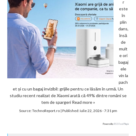
r
este
în
plin
dans,
însă
de
mult
e ori
bagaj
ele
vin la
pach
et și cu un bagaj invizibil: grijile pentru ce lăsăm în urmă. Un
studiu recent realizat de Xiaomi arată că 49% dintre români se
tem de spargeri
Read more »
Source:
TechnoReport.ro
|
Published:
iulie 22, 2026 - 7:31 pm
Powered by
RSS Feed Plugin