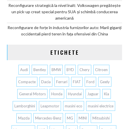
Reconfigurare strategică la nivel înalt: Volkswagen pregătește
un pick-up creat special pentru SUA și schimbă conducerea
americană
Reconfigurare de forțe în industria furnizorilor auto: Marii giganți
occidentali pierd teren în fața ofensivei din China
ETICHETE
Audi
Bentley
BMW
BYD
Chery
Citroen
Compacte
Dacia
Ferrari
FIAT
Ford
Geely
General Motors
Honda
Hyundai
Jaguar
Kia
Lamborghini
Leapmotor
masini eco
masini electrice
Mazda
Mercedes-Benz
MG
MINI
Mitsubishi