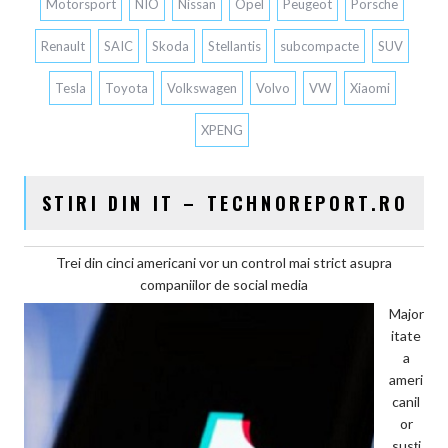
Motorsport
NIO
Nissan
Opel
Peugeot
Porsche
Renault
SAIC
Skoda
Stellantis
subcompacte
SUV
Tesla
Toyota
Volkswagen
Volvo
VW
Xiaomi
XPENG
STIRI DIN IT – TECHNOREPORT.RO
Trei din cinci americani vor un control mai strict asupra
companiilor de social media
Major
itate
a
ameri
canil
or
susţi