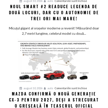
pentru
august 10, 2026
auto
Comentariile sunt închise
NOUL SMART #2 READUCE LEGENDA DE
Noul
DOUĂ LOCURI, DAR CU O AUTONOMIE DE
Smart
#2
TREI ORI MAI MARE!
readuce
legenda
Micuțul gigant al orașelor moderne a revenit! Măsurând doar
de
2,7 metri lungime, celebrul model cu două...
două
locuri,
dar
cu
o
autonomie
de
trei
ori
mai
pentru
august 10, 2026
auto
Comentariile sunt închise
mare!
MAZDA CONFIRMĂ O NOUĂ GENERAȚIE
Mazda
CX-3 PENTRU 2027, DEȘI A STRECURAT
confirmă
o
O GREȘEALĂ ÎN TEASERUL OFICIAL