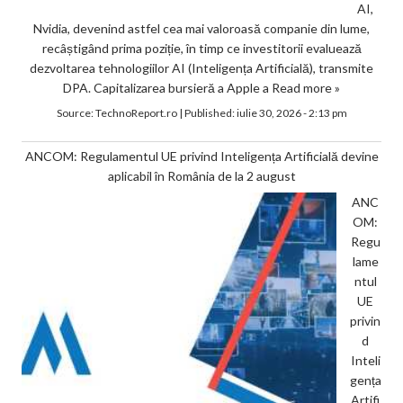
AI,
Nvidia, devenind astfel cea mai valoroasă companie din lume,
recâștigând prima poziție, în timp ce investitorii evaluează
dezvoltarea tehnologiilor AI (Inteligența Artificială), transmite
DPA. Capitalizarea bursieră a Apple a
Read more »
Source:
TechnoReport.ro
|
Published:
iulie 30, 2026 - 2:13 pm
ANCOM: Regulamentul UE privind Inteligența Artificială devine
aplicabil în România de la 2 august
ANC
OM:
Regu
lame
ntul
UE
privin
d
Inteli
gența
Artifi