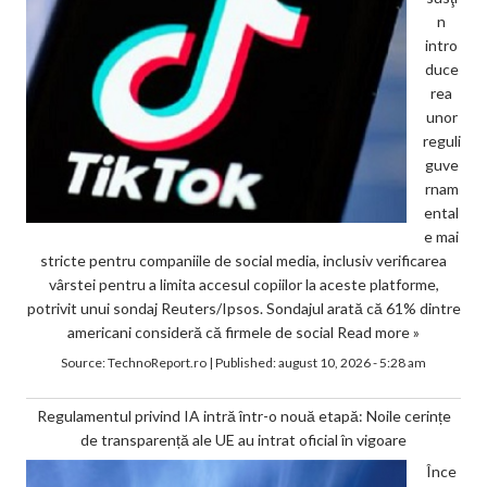
n
intro
duce
rea
unor
reguli
guve
rnam
ental
e mai
stricte pentru companiile de social media, inclusiv verificarea
vârstei pentru a limita accesul copiilor la aceste platforme,
potrivit unui sondaj Reuters/Ipsos. Sondajul arată că 61% dintre
americani consideră că firmele de social
Read more »
Source:
TechnoReport.ro
|
Published:
august 10, 2026 - 5:28 am
Regulamentul privind IA intră într-o nouă etapă: Noile cerințe
de transparență ale UE au intrat oficial în vigoare
Înce