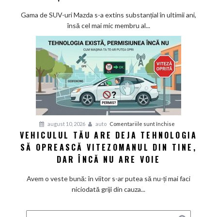
nouă
generație
Gama de SUV-uri Mazda s-a extins substanțial în ultimii ani,
CX-
însă cel mai mic membru al...
3
pentru
2027,
deși
a
strecurat
o
greșeală
în
pentru
august 10, 2026
auto
Comentariile sunt închise
teaserul
VEHICULUL TĂU ARE DEJA TEHNOLOGIA
Vehiculul
oficial
SĂ OPREASCĂ VITEZOMANUL DIN TINE,
tău
are
DAR ÎNCĂ NU ARE VOIE
deja
tehnologia
Avem o veste bună: în viitor s-ar putea să nu-ți mai faci
să
niciodată griji din cauza...
oprească
vitezomanul