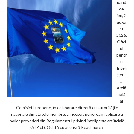
pând
de
ieri, 2
augu
st
2026,
Ofici
ul
pentr
u
Inteli
genț
ă
Artifi
cială
al
Comisiei Europene, în colaborare directă cu autoritățile
naționale din statele membre, a început punerea în aplicare a
noilor prevederi din Regulamentul privind inteligența artificială
(AI Act). Odată cu această
Read more »