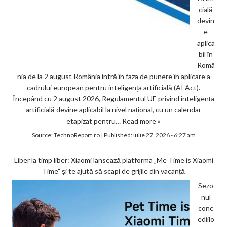
cială
devin
e
aplica
bil în
Româ
nia de la 2 august România intră în faza de punere în aplicare a
cadrului european pentru inteligența artificială (AI Act).
Începând cu 2 august 2026, Regulamentul UE privind inteligența
artificială devine aplicabil la nivel național, cu un calendar
etapizat pentru…
Read more »
Source:
TechnoReport.ro
|
Published:
iulie 27, 2026 - 6:27 am
Liber la timp liber: Xiaomi lansează platforma „Me Time is Xiaomi
Time” și te ajută să scapi de grijile din vacanță
Sezo
nul
conc
ediilo