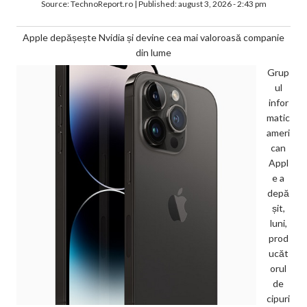
Source:
TechnoReport.ro
|
Published:
august 3, 2026 - 2:43 pm
Apple depășește Nvidia și devine cea mai valoroasă companie
din lume
Grup
ul
infor
matic
ameri
can
Appl
e a
depă
șit,
luni,
prod
ucăt
orul
de
cipuri