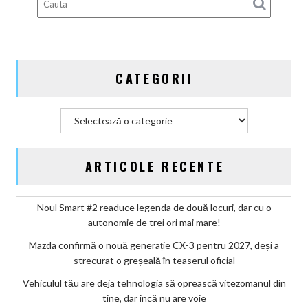
din
tine,
dar
încă
nu
CATEGORII
are
voie
Categorii
ARTICOLE RECENTE
Noul Smart #2 readuce legenda de două locuri, dar cu o
autonomie de trei ori mai mare!
Mazda confirmă o nouă generație CX-3 pentru 2027, deși a
strecurat o greșeală în teaserul oficial
Vehiculul tău are deja tehnologia să oprească vitezomanul din
tine, dar încă nu are voie