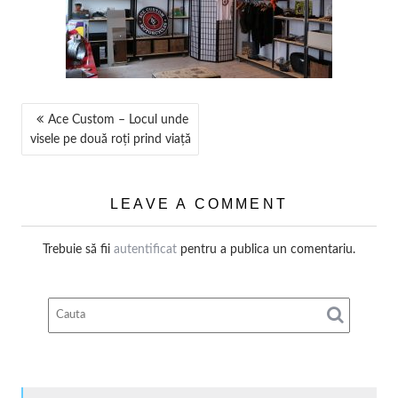
NAVIGARE
Ace Custom – Locul unde
visele pe două roți prind viață
ÎN
ARTICOLE
LEAVE A COMMENT
Trebuie să fii
autentificat
pentru a publica un comentariu.