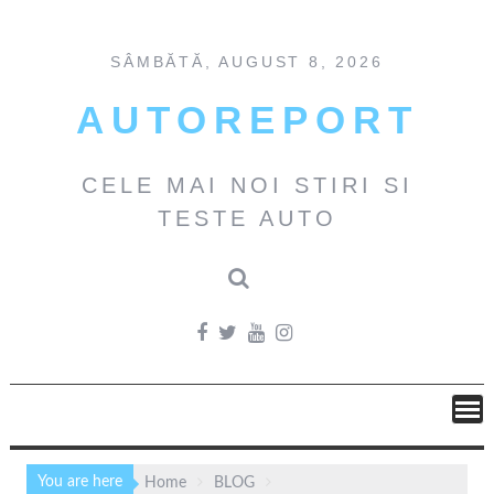
Skip
to
content
SÂMBĂTĂ, AUGUST 8, 2026
AUTOREPORT
CELE MAI NOI STIRI SI
TESTE AUTO
You are here
Home
BLOG