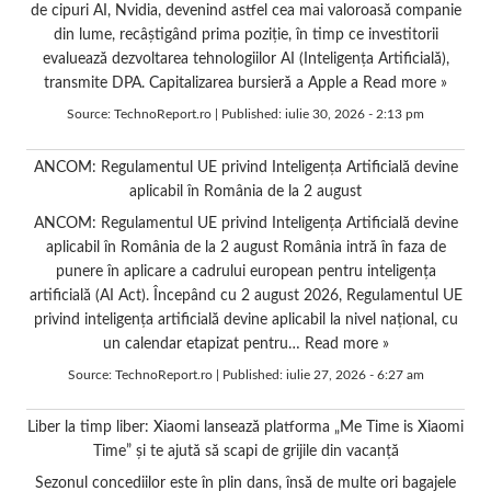
de cipuri AI, Nvidia, devenind astfel cea mai valoroasă companie
din lume, recâștigând prima poziție, în timp ce investitorii
evaluează dezvoltarea tehnologiilor AI (Inteligența Artificială),
transmite DPA. Capitalizarea bursieră a Apple a
Read more »
Source:
TechnoReport.ro
|
Published:
iulie 30, 2026 - 2:13 pm
ANCOM: Regulamentul UE privind Inteligența Artificială devine
aplicabil în România de la 2 august
ANCOM: Regulamentul UE privind Inteligența Artificială devine
aplicabil în România de la 2 august România intră în faza de
punere în aplicare a cadrului european pentru inteligența
artificială (AI Act). Începând cu 2 august 2026, Regulamentul UE
privind inteligența artificială devine aplicabil la nivel național, cu
un calendar etapizat pentru…
Read more »
Source:
TechnoReport.ro
|
Published:
iulie 27, 2026 - 6:27 am
Liber la timp liber: Xiaomi lansează platforma „Me Time is Xiaomi
Time” și te ajută să scapi de grijile din vacanță
Sezonul concediilor este în plin dans, însă de multe ori bagajele