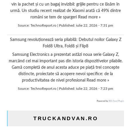
vin la pachet și cu un bagaj invizibil: grijile pentru ce lăsăm în
urmă. Un studiu recent realizat de Xiaomi arată că 49% dintre
români se tem de spargeri
Read more »
Source:
TechnoReport.ro
|
Published:
iulie 22, 2026 - 7:31 pm
Samsung revoluționează seria pliabilă: Debutul noilor Galaxy Z
Fold8 Ultra, Fold8 și Flip8
Samsung Electronics a prezentat astăzi noua serie Galaxy Z,
marcând cel mai important pas din istoria dispozitivelor pliabile.
Gamă completă de anul acesta aduce pe piață trei concepte
distincte, proiectate să acopere nevoi specifice: de la
productivitatea de nivel profesional
Read more »
Source:
TechnoReport.ro
|
Published:
iulie 22, 2026 - 7:23 pm
Powered by
RSS Feed Plugin
TRUCKANDVAN.RO