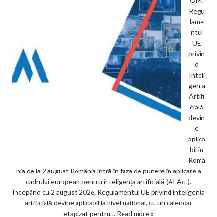
OM:
Regu
lame
ntul
UE
privin
d
Inteli
gența
Artifi
cială
devin
e
aplica
bil în
Româ
nia de la 2 august România intră în faza de punere în aplicare a
cadrului european pentru inteligența artificială (AI Act).
Începând cu 2 august 2026, Regulamentul UE privind inteligența
artificială devine aplicabil la nivel național, cu un calendar
etapizat pentru…
Read more »