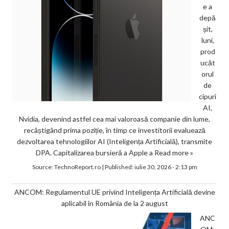
e a
depă
șit,
luni,
prod
ucăt
orul
de
cipuri
AI,
Nvidia, devenind astfel cea mai valoroasă companie din lume,
recâștigând prima poziție, în timp ce investitorii evaluează
dezvoltarea tehnologiilor AI (Inteligența Artificială), transmite
DPA. Capitalizarea bursieră a Apple a
Read more »
Source:
TechnoReport.ro
|
Published:
iulie 30, 2026 - 2:13 pm
ANCOM: Regulamentul UE privind Inteligența Artificială devine
aplicabil în România de la 2 august
ANC