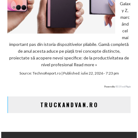
Galax
y Z,
marc
ând
cel
mai
important pas din istoria dispozitivelor pliabile. Gamă completă
de anul acesta aduce pe piață trei concepte distincte,
proiectate să acopere nevoi specifice: de la productivitatea de
nivel profesional
Read more »
Source:
TechnoReport.ro
|
Published:
iulie 22, 2026 - 7:23 pm
Powered by
RSS Feed Plugin
TRUCKANDVAN.RO