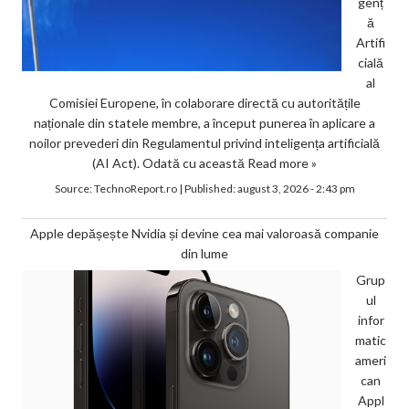
genț
ă
Artifi
cială
al
Comisiei Europene, în colaborare directă cu autoritățile
naționale din statele membre, a început punerea în aplicare a
noilor prevederi din Regulamentul privind inteligența artificială
(AI Act). Odată cu această
Read more »
Source:
TechnoReport.ro
|
Published:
august 3, 2026 - 2:43 pm
Apple depășește Nvidia și devine cea mai valoroasă companie
din lume
Grup
ul
infor
matic
ameri
can
Appl