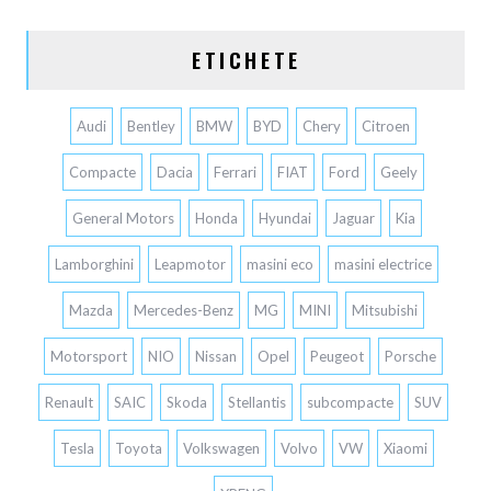
ETICHETE
Audi
Bentley
BMW
BYD
Chery
Citroen
Compacte
Dacia
Ferrari
FIAT
Ford
Geely
General Motors
Honda
Hyundai
Jaguar
Kia
Lamborghini
Leapmotor
masini eco
masini electrice
Mazda
Mercedes-Benz
MG
MINI
Mitsubishi
Motorsport
NIO
Nissan
Opel
Peugeot
Porsche
Renault
SAIC
Skoda
Stellantis
subcompacte
SUV
Tesla
Toyota
Volkswagen
Volvo
VW
Xiaomi