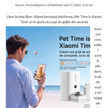
Source:
TechnoReport.ro
|
Published:
iulie 27, 2026 - 6:27 am
Liber la timp liber: Xiaomi lansează platforma „Me Time is Xiaomi
Time” și te ajută să scapi de grijile din vacanță
Sezo
nul
conc
ediilo
r
este
în
plin
dans,
însă
de
mult
e ori
bagaj
ele