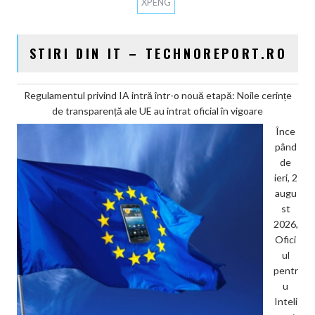
XPENG
STIRI DIN IT – TECHNOREPORT.RO
Regulamentul privind IA intră într-o nouă etapă: Noile cerințe
de transparență ale UE au intrat oficial în vigoare
Înce
pând
de
ieri, 2
augu
st
2026,
Ofici
ul
pentr
u
Inteli