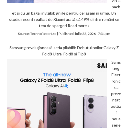
vin la
pach
et și cu un bagaj invizibil: grijile pentru ce lăsăm în urmă. Un
studiu recent realizat de Xiaomi arată că 49% dintre români se
tem de spargeri
Read more »
Source:
TechnoReport.ro
|
Published:
iulie 22, 2026 - 7:31 pm
Samsung revoluționează seria pliabilă: Debutul noilor Galaxy Z
Fold8 Ultra, Fold8 și Flip8
Sams
ung
Elect
ronic
s a
preze
ntat
astăz
i
noua
serie